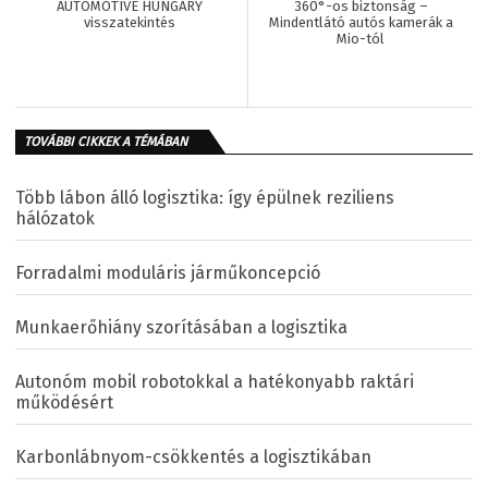
AUTOMOTIVE HUNGARY
360°-os biztonság –
visszatekintés
Mindentlátó autós kamerák a
Mio-tól
TOVÁBBI CIKKEK A TÉMÁBAN
Több lábon álló logisztika: így épülnek reziliens
hálózatok
Forradalmi moduláris járműkoncepció
Munkaerőhiány szorításában a logisztika
Autonóm mobil robotokkal a hatékonyabb raktári
működésért
Karbonlábnyom-csökkentés a logisztikában