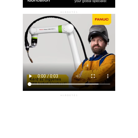
HIRDETÉS
HIRDETÉS