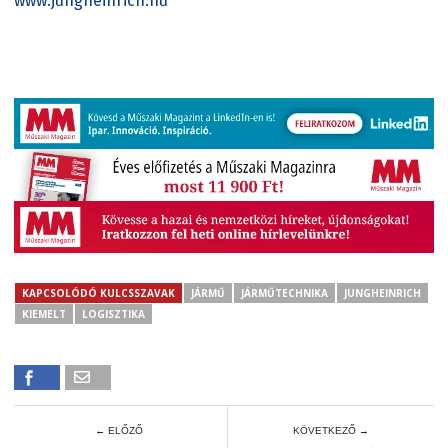
www.jungheinrich.hu
KAPCSOLÓDÓ KULCSSZAVAK
JÁRMŰ
JÁRMŰTECHNIKA
JUNGHEINRICH
KIEMELT
LOGISZTIKA
← ELŐZŐ
KÖVETKEZŐ →