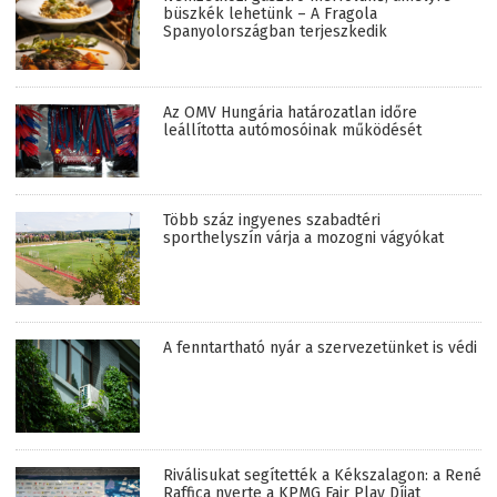
büszkék lehetünk – A Fragola
Spanyolországban terjeszkedik
Az OMV Hungária határozatlan időre
leállította autómosóinak működését
Több száz ingyenes szabadtéri
sporthelyszín várja a mozogni vágyókat
A fenntartható nyár a szervezetünket is védi
Riválisukat segítették a Kékszalagon: a René
Raffica nyerte a KPMG Fair Play Díjat