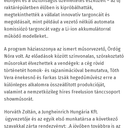
előnyeit és a biztonságos üzemeltetés eszközeit – az új
raktárépületben élőben is kipróbálhatták,
megtekinthették a vállalat innovatív targoncáit és
megoldásait, mint például a vezető nélküli automata
komissiózó targoncát vagy a Li-ion akkumulátorral
működő modelleket..
A program háziasszonya az ismert műsorvezető, Ördög
Nóra volt. Az előadások között színvonalas, szórakoztató
műsorokat élvezhettek a vendégek: a cég rövid
történetét homok- és rajzanimációval bemutatva, Tóth
Vera énekesnő és Farkas Izsák hegedűművész erre a
különleges alkalomra összeállított produkcióját,
valamint a nemzetközileg híres Freelusion tánccsoport
showműsorát.
Horváth Zoltán, a Jungheinrich Hungária Kft.
ügyvezetője és az egyik első munkatársa a következő
szavakkal zárta rendezvényt: „A jövőben továbbra is az