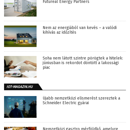
Futureal Energy Partners
Nem az energiából van kevés – a valódi
kihívás az időzítés
Soha nem látott szintre pörögtek a hitelek:
júniusban is rekordot döntött a lakossági
piac
IOT-MAGAZIN.HU
Újabb nemzetközi elismerést szereztek a
Schneider Electric gyárai
Nemzetközi gasztro mérföldkő, amelyre