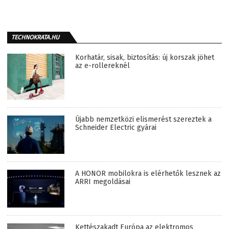
TECHNOKRATA.HU
Korhatár, sisak, biztosítás: új korszak jöhet
az e-rollereknél
Újabb nemzetközi elismerést szereztek a
Schneider Electric gyárai
A HONOR mobilokra is elérhetők lesznek az
ARRI megoldásai
Kettészakadt Európa az elektromos