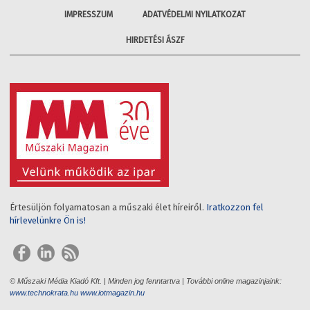
IMPRESSZUM
ADATVÉDELMI NYILATKOZAT
HIRDETÉSI ÁSZF
Értesüljön folyamatosan a műszaki élet híreiről.
Iratkozzon fel
hírlevelünkre Ön is!
© Műszaki Média Kiadó Kft. | Minden jog fenntartva | További online magazinjaink:
www.technokrata.hu
www.iotmagazin.hu