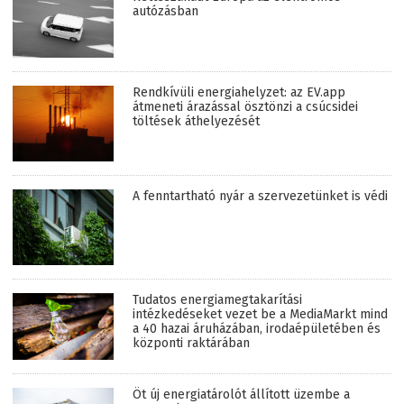
autózásban
Rendkívüli energiahelyzet: az EV.app
átmeneti árazással ösztönzi a csúcsidei
töltések áthelyezését
A fenntartható nyár a szervezetünket is védi
Tudatos energiamegtakarítási
intézkedéseket vezet be a MediaMarkt mind
a 40 hazai áruházában, irodaépületében és
központi raktárában
Öt új energiatárolót állított üzembe a