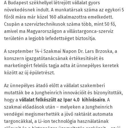
A Budapest székhellyel létrejött vállalat gyors
növekedésnek indult. A munkatársak száma az egykori 5
főről mára már közel 160 alkalmazottra emelkedett.
Csupán a szerviztechnikusok száma több, mint 50 fő,
amivel ma Magyarországon a villástargonca-szerviz
területén a legjobb lefedettséget biztosítja.
A szeptember 14-i Szakmai Napon Dr. Lars Brzoska, a
konszern igazgatótanácsának értékesítését és
marketingért felelős tagja adta át ünnepélyes keretek
között az új épületrészt.
Az ünnepélyes átadó előtt a vállalat szakemberi
mutatták be a Jungheinrich innovációit és bizonyították,
hogy a
vállalat felkészült az Ipar 4.0 kihívásaira
. A
szakmai előadások után – melyeken a Jungheinrich
vendégei megismerhették a jövő raktárát automata
targoncákkal, a Li-ion technológia használatának