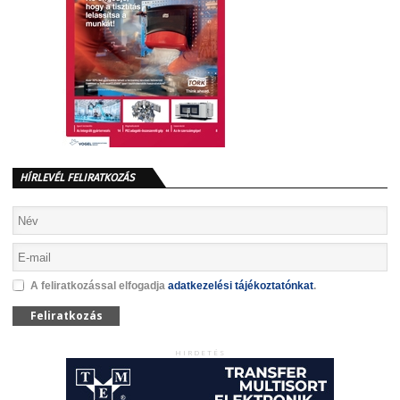
HÍRLEVÉL FELIRATKOZÁS
A feliratkozással elfogadja
adatkezelési tájékoztatónkat
.
Feliratkozás
HIRDETÉS