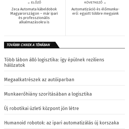
← ELŐZŐ
KÖVETKEZŐ →
Zeca Automata kábeldobok
Automatizáció és élőmunka-
Magyarországon – már ipari
erő: együtt többre megyünk
és professzionális
alkalmazásokra is
TOVÁBBI CIKKEK A TÉMÁBAN
Több lábon álló logisztika: így épülnek reziliens
hálózatok
Megaalkatrészek az autóiparban
Munkaerőhiány szorításában a logisztika
Új robotikai üzleti központ jön létre
Humanoid robotok: az ipari automatizálás új korszaka