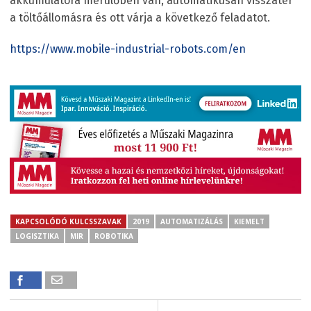
akkumulátora merülőben van, automatikusan visszatér
a töltőállomásra és ott várja a következő feladatot.
https://www.mobile-industrial-robots.com/en
KAPCSOLÓDÓ KULCSSZAVAK
2019
AUTOMATIZÁLÁS
KIEMELT
LOGISZTIKA
MIR
ROBOTIKA