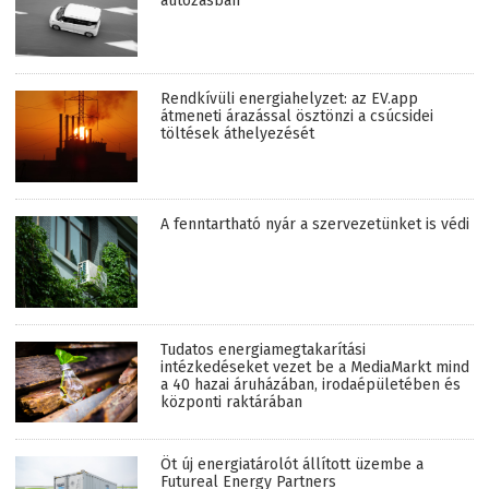
autózásban
Rendkívüli energiahelyzet: az EV.app
átmeneti árazással ösztönzi a csúcsidei
töltések áthelyezését
A fenntartható nyár a szervezetünket is védi
Tudatos energiamegtakarítási
intézkedéseket vezet be a MediaMarkt mind
a 40 hazai áruházában, irodaépületében és
központi raktárában
Öt új energiatárolót állított üzembe a
Futureal Energy Partners