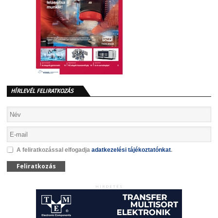
HÍRLEVÉL FELIRATKOZÁS
A feliratkozással elfogadja
adatkezelési tájékoztatónkat
.
Feliratkozás
HIRDETÉS