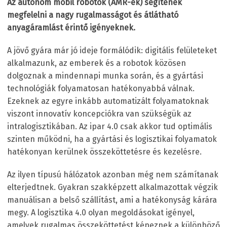
Az autonóm mobil robotok (AMR-ek) segítenek
megfelelni a nagy rugalmasságot és átlátható
anyagáramlást érintő igényeknek.
A jövő gyára már jó ideje formálódik: digitális felületeket
alkalmazunk, az emberek és a robotok közösen
dolgoznak a mindennapi munka során, és a gyártási
technológiák folyamatosan hatékonyabbá válnak.
Ezeknek az egyre inkább automatizált folyamatoknak
viszont innovatív koncepciókra van szükségük az
intralogisztikában. Az ipar 4.0 csak akkor tud optimális
szinten működni, ha a gyártási és logisztikai folyamatok
hatékonyan kerülnek összeköttetésre és kezelésre.
Az ilyen típusú hálózatok azonban még nem számítanak
elterjedtnek. Gyakran szakképzett alkalmazottak végzik
manuálisan a belső szállítást, ami a hatékonyság kárára
megy. A logisztika 4.0 olyan megoldásokat igényel,
amelyek rugalmas összeköttetést képeznek a különböző