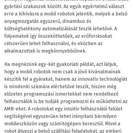
gyártási szakaszok között. Az egyik egyértelmű választ
erre a kihívásra a mobil robotok jelentik, melyek a belső
anyagmozgatás egyszerű, dinamikus és
költséghatékony automatizálását teszik lehetővé. A
folyamatok így összeköthetőek, az erőforrásokat
célszerűen lehet felhasználni, és eközben az
alkalmazottak is megkönnyebbülnek.
Ha megnézünk egy-két gyakorlati példát, azt látjuk,
hogy a mobil robotok nem csak a jövő kívánalmainak
készítik fel a gyárakat, hanem az innovatív technológiát
is mindenki számára elérhetővé teszik, hiszen még
előzetes programozási ismertekkel nem rendelkező
felhasználók is be tudják programozni és működtetni az
AMR-eket. A robotokat egy intuitív felhasználói felület
segítségével egyszerűen lehet irányítani bármilyen
mobileszközön vagy számítógépen keresztül. Mivel a
robot átveszi a belső szállítási feladatokat, az emberi