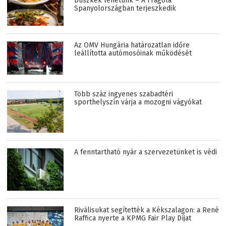
büszkék lehetünk – A Fragola
Spanyolországban terjeszkedik
Az OMV Hungária határozatlan időre
leállította autómosóinak működését
Több száz ingyenes szabadtéri
sporthelyszín várja a mozogni vágyókat
A fenntartható nyár a szervezetünket is védi
Riválisukat segítették a Kékszalagon: a René
Raffica nyerte a KPMG Fair Play Díjat