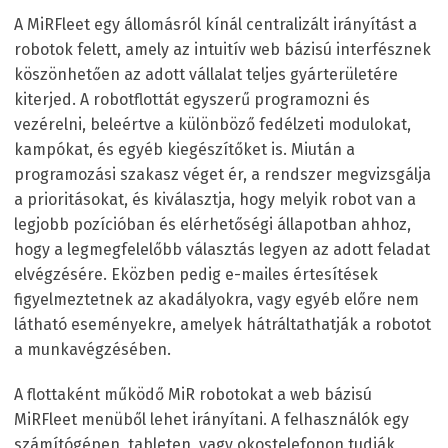
A MiRFleet egy állomásról kínál centralizált irányítást a
robotok felett, amely az intuitív web bázisú interfésznek
köszönhetően az adott vállalat teljes gyárterületére
kiterjed. A robotflottát egyszerű programozni és
vezérelni, beleértve a különböző fedélzeti modulokat,
kampókat, és egyéb kiegészítőket is. Miután a
programozási szakasz véget ér, a rendszer megvizsgálja
a prioritásokat, és kiválasztja, hogy melyik robot van a
legjobb pozícióban és elérhetőségi állapotban ahhoz,
hogy a legmegfelelőbb választás legyen az adott feladat
elvégzésére. Eközben pedig e-mailes értesítések
figyelmeztetnek az akadályokra, vagy egyéb előre nem
látható eseményekre, amelyek hátráltathatják a robotot
a munkavégzésében.
A flottaként működő MiR robotokat a web bázisú
MiRFleet menüből lehet irányítani. A felhasználók egy
számítógépen, tableten, vagy okostelefonon tudják