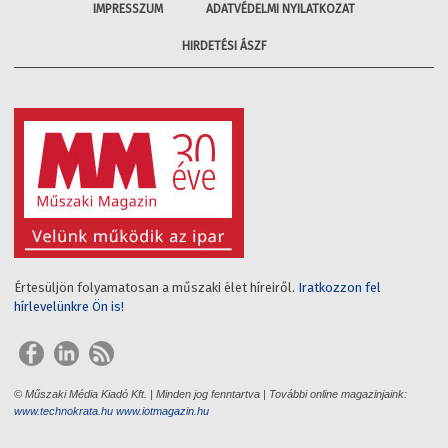
IMPRESSZUM
ADATVÉDELMI NYILATKOZAT
HIRDETÉSI ÁSZF
Értesüljön folyamatosan a műszaki élet híreiről.
Iratkozzon fel
hírlevelünkre Ön is!
© Műszaki Média Kiadó Kft. | Minden jog fenntartva | További online magazinjaink:
www.technokrata.hu
www.iotmagazin.hu