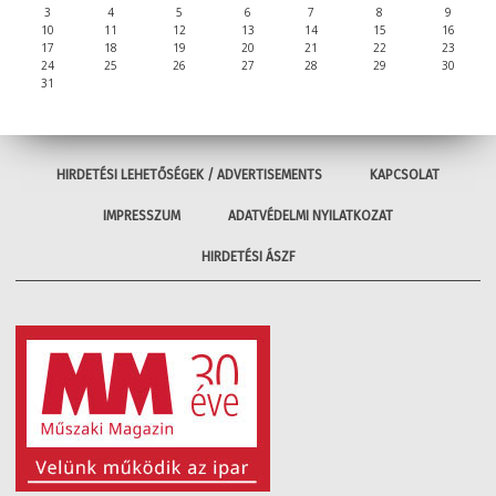
3
4
5
6
7
8
9
10
11
12
13
14
15
16
17
18
19
20
21
22
23
24
25
26
27
28
29
30
31
HIRDETÉSI LEHETŐSÉGEK / ADVERTISEMENTS
KAPCSOLAT
IMPRESSZUM
ADATVÉDELMI NYILATKOZAT
HIRDETÉSI ÁSZF