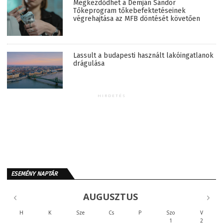
Megkezdődhet a Demján Sándor
Tőkeprogram tőkebefektetéseinek
végrehajtása az MFB döntését követően
Lassult a budapesti használt lakóingatlanok
drágulása
HIRDETÉS
ESEMÉNY NAPTÁR
AUGUSZTUS
H
K
Sze
Cs
P
Szo
V
1
2