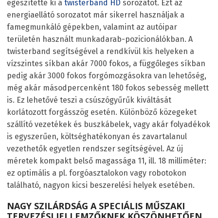
egészítette ki a
twisterband HD
sorozatot. Ezt az
energiaellátó sorozatot már sikerrel használjak a
famegmunkáló gépekben, valamint az autóipar
területén használt munkadarab-pozicionálókban. A
twisterband segítségével a rendkívül kis helyeken a
vízszintes síkban akár 7000 fokos, a függőleges síkban
pedig akár 3000 fokos forgómozgásokra van lehetőség,
még akár másodpercenként 180 fokos sebesség mellett
is. Ez lehetővé teszi a csúszógyűrűk kiváltását
korlátozott forgásszög esetén. Különböző közegeket
szállító vezetékek és buszkábelek, vagy akár folyadékok
is egyszerűen, költséghatékonyan és zavartalanul
vezethetők egyetlen rendszer segítségével. Az új
méretek kompakt belső magassága 11, ill. 18 milliméter:
ez optimális a pl. forgóasztalokon vagy robotokon
található, nagyon kicsi beszerelési helyek esetében.
NAGY SZILÁRDSÁG A SPECIÁLIS MŰSZAKI
TERVEZÉSI JELLEMZŐKNEK KÖSZÖNHETŐEN