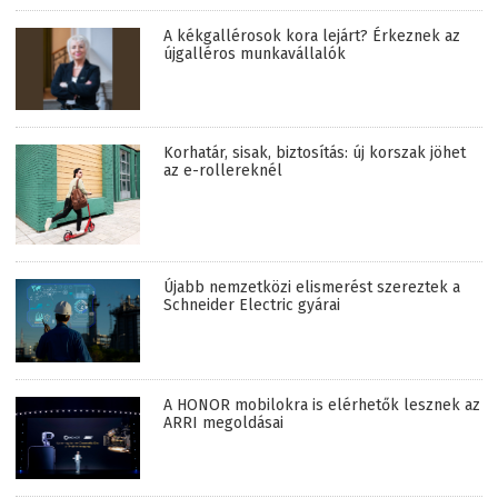
A kékgallérosok kora lejárt? Érkeznek az
újgalléros munkavállalók
Korhatár, sisak, biztosítás: új korszak jöhet
az e-rollereknél
Újabb nemzetközi elismerést szereztek a
Schneider Electric gyárai
A HONOR mobilokra is elérhetők lesznek az
ARRI megoldásai