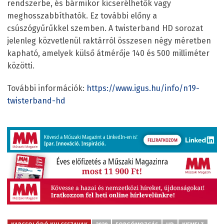
rendszerbe, és bármikor kicserélhetők vagy
meghosszabbíthatók. Ez további előny a
csúszógyűrűkkel szemben. A twisterband HD sorozat
jelenleg közvetlenül raktárról összesen négy méretben
kapható, amelyek külső átmérője 140 és 500 milliméter
közötti.
További információk:
https://www.igus.hu/info/n19-
twisterband-hd