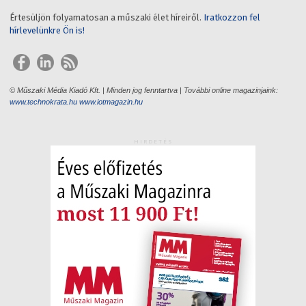
Értesüljön folyamatosan a műszaki élet híreiről.
Iratkozzon fel
hírlevelünkre Ön is!
© Műszaki Média Kiadó Kft. | Minden jog fenntartva | További online magazinjaink:
www.technokrata.hu
www.iotmagazin.hu
HIRDETÉS