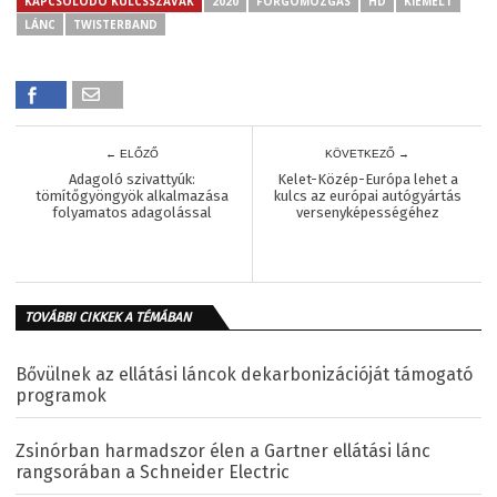
KAPCSOLÓDÓ KULCSSZAVAK
2020
FORGÓMOZGÁS
HD
KIEMELT
LÁNC
TWISTERBAND
← ELŐZŐ
KÖVETKEZŐ →
Adagoló szivattyúk:
Kelet-Közép-Európa lehet a
tömítőgyöngyök alkalmazása
kulcs az európai autógyártás
folyamatos adagolással
versenyképességéhez
TOVÁBBI CIKKEK A TÉMÁBAN
Bővülnek az ellátási láncok dekarbonizációját támogató
programok
Zsinórban harmadszor élen a Gartner ellátási lánc
rangsorában a Schneider Electric