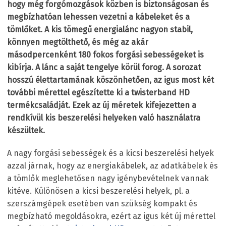
hogy még forgómozgások közben is biztonságosan és
megbízhatóan lehessen vezetni a kábeleket és a
tömlőket. A kis tömegű energialánc nagyon stabil,
könnyen megtölthető, és még az akár
másodpercenként 180 fokos forgási sebességeket is
kibírja. A lánc a saját tengelye körül forog. A sorozat
hosszú élettartamának köszönhetően, az igus most két
további mérettel egészítette ki a twisterband HD
termékcsaládját. Ezek az új méretek kifejezetten a
rendkívül kis beszerelési helyeken való használatra
készültek.
A nagy forgási sebességek és a kicsi beszerelési helyek
azzal járnak, hogy az energiakábelek, az adatkábelek és
a tömlők meglehetősen nagy igénybevételnek vannak
kitéve. Különösen a kicsi beszerelési helyek, pl. a
szerszámgépek esetében van szükség kompakt és
megbízható megoldásokra, ezért az igus két új mérettel