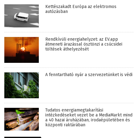
Kettészakadt Európa az elektromos
autózásban
Rendkívüli energiahelyzet: az EV.app
átmeneti árazással ösztönzi a csúcsidei
töltések áthelyezését
A fenntartható nyár a szervezetünket is védi
Tudatos energiamegtakarítási
intézkedéseket vezet be a MediaMarkt mind
a 40 hazai áruházában, irodaépületében és
központi raktárában