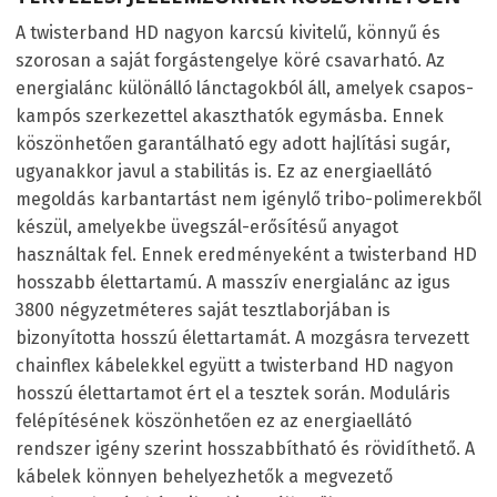
A twisterband HD nagyon karcsú kivitelű, könnyű és
szorosan a saját forgástengelye köré csavarható. Az
energialánc különálló lánctagokból áll, amelyek csapos-
kampós szerkezettel akaszthatók egymásba. Ennek
köszönhetően garantálható egy adott hajlítási sugár,
ugyanakkor javul a stabilitás is. Ez az energiaellátó
megoldás karbantartást nem igénylő tribo-polimerekből
készül, amelyekbe üvegszál-erősítésű anyagot
használtak fel. Ennek eredményeként a twisterband HD
hosszabb élettartamú. A masszív energialánc az igus
3800 négyzetméteres saját tesztlaborjában is
bizonyította hosszú élettartamát. A mozgásra tervezett
chainflex kábelekkel együtt a twisterband HD nagyon
hosszú élettartamot ért el a tesztek során. Moduláris
felépítésének köszönhetően ez az energiaellátó
rendszer igény szerint hosszabbítható és rövidíthető. A
kábelek könnyen behelyezhetők a megvezető