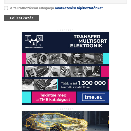
A feliratkozással elfogadja
adatkezelési tájékoztatónkat
.
Feliratkozás
HIRDETÉS
HIRDETÉS