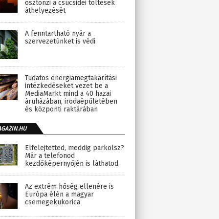
ösztönzi a csúcsidei töltések
áthelyezését
A fenntartható nyár a
szervezetünket is védi
Tudatos energiamegtakarítási
intézkedéseket vezet be a
MediaMarkt mind a 40 hazai
áruházában, irodaépületében
és központi raktárában
AGAZIN.HU
Elfelejtetted, meddig parkolsz?
Már a telefonod
kezdőképernyőjén is láthatod
Az extrém hőség ellenére is
Európa élén a magyar
csemegekukorica