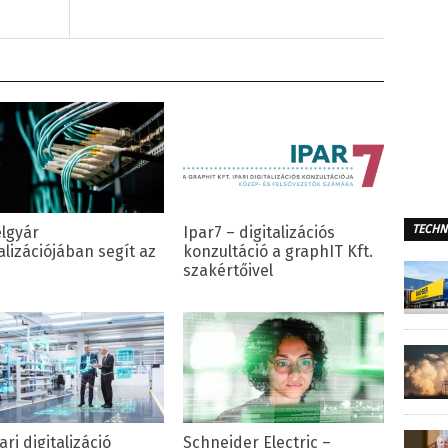
TECHN
lgyár
Ipar7 – digitalizációs
alizációjában segít az
konzultáció a graphIT Kft.
szakértőivel
ari digitalizáció
Schneider Electric –