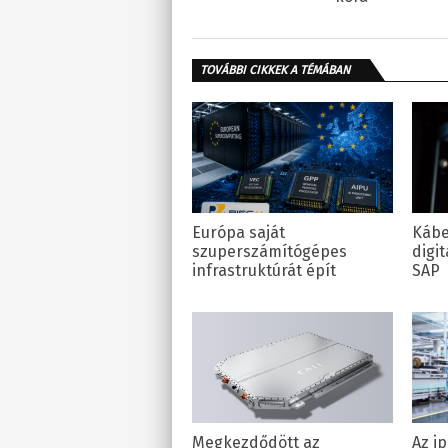
TOVÁBBI CIKKEK A TÉMÁBAN
Európa saját
Kábe
szuperszámítógépes
digit
infrastruktúrát épít
SAP
Megkezdődött az
Az ip