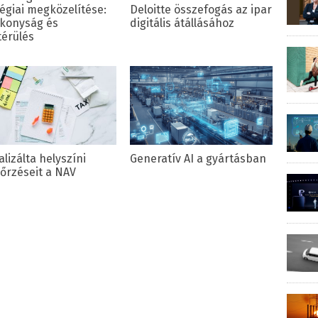
tégiai megközelítése:
Deloitte összefogás az ipar
konyság és
digitális átállásához
érülés
alizálta helyszíni
Generatív AI a gyártásban
nőrzéseit a NAV