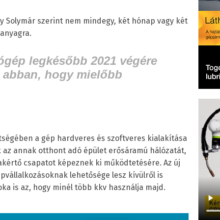
y Solymár szerint nem mindegy, két hónap vagy két
óanyagra.
ógép legkésőbb 2021 végére
k abban, hogy mielőbb
tségében a gép hardveres és szoftveres kialakítása
ik az annak otthont adó épület erősáramú hálózatát,
akértő csapatot képeznek ki működtetésére. Az új
vállalkozásoknak lehetősége lesz kívülről is
ka is az, hogy minél több kkv használja majd.