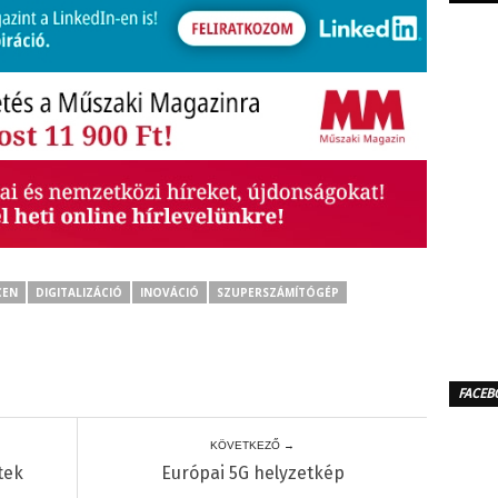
CEN
DIGITALIZÁCIÓ
INOVÁCIÓ
SZUPERSZÁMÍTÓGÉP
FACEB
KÖVETKEZŐ →
tek
Európai 5G helyzetkép