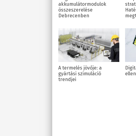
akkumulátormodulok
stra
összeszerelése
Haté
Debrecenben
megt
A termelés jövője: a
Digit
gyártási szimuláció
elle
trendjei