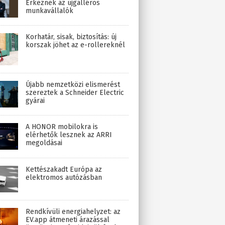
Érkeznek az újgalléros
munkavállalók
Korhatár, sisak, biztosítás: új
korszak jöhet az e-rollereknél
Újabb nemzetközi elismerést
szereztek a Schneider Electric
gyárai
A HONOR mobilokra is
elérhetők lesznek az ARRI
megoldásai
Kettészakadt Európa az
elektromos autózásban
Rendkívüli energiahelyzet: az
EV.app átmeneti árazással