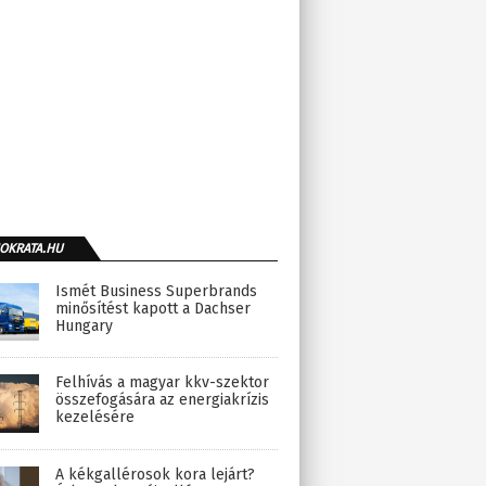
OKRATA.HU
Ismét Business Superbrands
minősítést kapott a Dachser
Hungary
Felhívás a magyar kkv-szektor
összefogására az energiakrízis
kezelésére
A kékgallérosok kora lejárt?