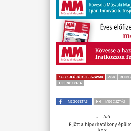
KAPCSOLÓDÓ KULCSSZAVAK
2020
DEBRE
TECHNOKRATA
MEGOSZTÁS
MEGOSZTÁS
← ELŐZŐ
Eljött a hiperhatékony épüle
kora