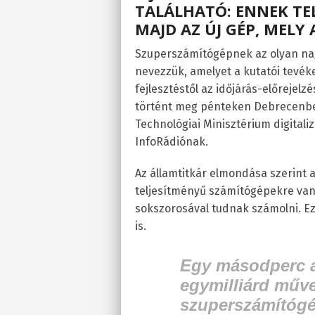
TALÁLHATÓ: ENNEK TE
MAJD AZ ÚJ GÉP, MELY 
Szuperszámítógépnek az olyan nag
nevezzük, amelyet a kutatói tevé
fejlesztéstől az időjárás-előrejelzé
történt meg pénteken Debrecenben
Technológiai Minisztérium digitaliz
InfoRádiónak.
Az államtitkár elmondása szerint
teljesítményű számítógépekre van
sokszorosával tudnak számolni. Ezt
is.
Egy másodperc al
egymilliárd műve
szuperszámítógé