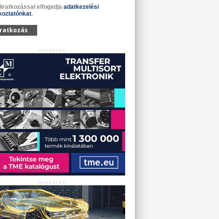
liratkozással elfogadja
adatkezelési
koztatónkat
.
iratkozás
HIRDETÉS
HIRDETÉS