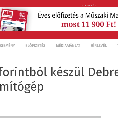
HIRDETÉS
ESEMÉNY
ELŐFIZETÉS
MÉDIAAJÁNLAT
HÍRLEVÉL
 forintból készül Deb
ámítógép