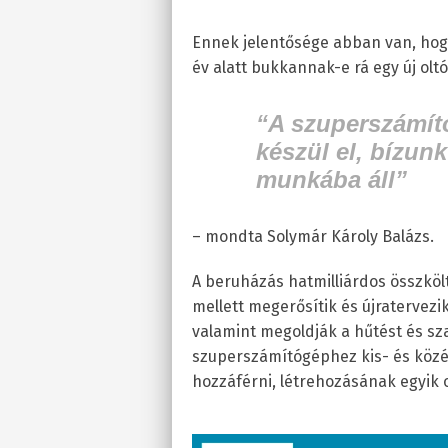
Ennek jelentősége abban van, hog
év alatt bukkannak-e rá egy új olt
“A szuperszámít
készül el, bízun
munkába áll”
– mondta Solymár Károly Balázs.
A beruházás hatmilliárdos összköl
mellett megerősítik és újratervez
valamint megoldják a hűtést és sz
szuperszámítógéphez kis- és közép
hozzáférni, létrehozásának egyik o