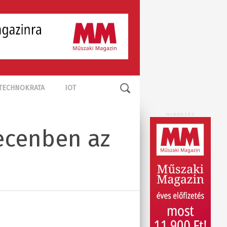
TECHNOKRATA
IOT
HIRDETÉS
recenben az