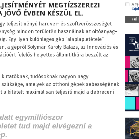
LJESÍTMÉNYÉT MEGTÍZSZEREZI
A fe
tájé
A JÖVŐ ÉVBEN KÉSZÜL EL.
Fel
y teljesítményű hardver- és szoftverösszeséget
kenység minden területén használnak az oltóanyag-
sig. Egy ilyen különleges gép “alaplapletétele”
, a gépről Solymár Károly Balázs, az Innovációs és
ációért felelős helyettes államtitkára beszélt az
 a kutatóknak, tudósoknak nagyon nagy
 szüksége, amelyek az otthoni gépek sebességének
 a kitételt maximálisan teljesíti majd a debreceni
att egymilliószor
letet tud majd elvégezni a
p.