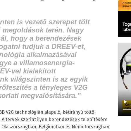
nten is vezető szerepet tölt
si megoldások terén. Nagy
ál, hogy a berendezések
mogatni tudjuk a DREEV-et,
nológia alkalmazásával
gye a villamosenergia-
V-vel kialakított
 világszinten is az egyik
rőfeszítés a tényleges V2G
orlati megvalósítására.”
 V2G technológián alapuló, kétirányú töltő-
. A tervek szerint ilyen berendezések telepítésére
an, Olaszországban, Belgiumban és Németországban