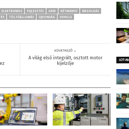
ELEKTROMOS
FEJLESZTÉS
GRID
KÉTIRÁNYÚ
MEGOLDÁS
TÉS
TÖLTŐÁLLOMÁS
ÚJDONSÁG
VEHICLE
KÖVETKEZŐ →
A világ első integrált, osztott motor
IOT-M
hez
kijelzője