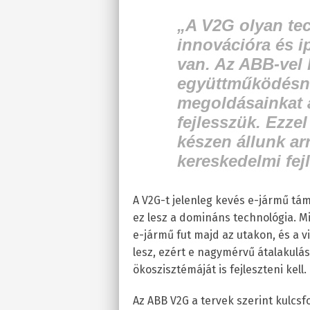
„A V2G olyan te
innovációra és i
van. Az ABB-vel k
együttműködésn
megoldásainkat a
fejlesszük. Ezze
készen állunk ar
kereskedelmi fejl
A V2G-t jelenleg kevés e-jármű tá
ez lesz a domináns technológia. Mi
e-jármű fut majd az utakon, és a 
lesz, ezért e nagymérvű átalakulá
ökoszisztémáját is fejleszteni kell.
Az ABB V2G a tervek szerint kulcsfo