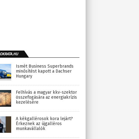
OKRATA.HU
Ismét Business Superbrands
minősítést kapott a Dachser
Hungary
Felhívás a magyar kkv-szektor
összefogására az energiakrízis
kezelésére
A kékgallérosok kora lejárt?
Érkeznek az újgalléros
munkavállalók