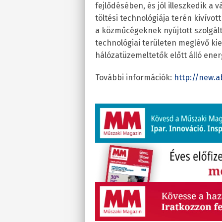
fejlődésében, és jól illeszkedik a v
töltési technológiája terén kivívot
a közműcégeknek nyújtott szolgáltat
technológiai területen meglévő ki
hálózatüzemeltetők előtt álló energ
További információk:
http://new.