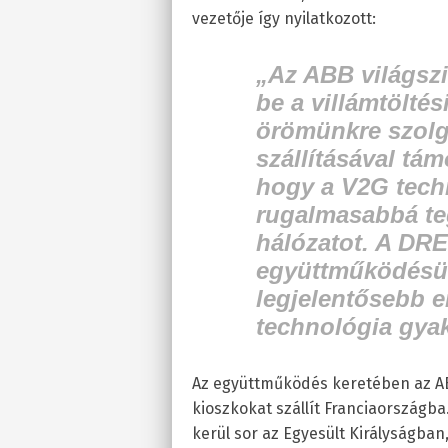
vezetője így nyilatkozott:
„Az ABB világszi
be a villámtölté
örömünkre szolg
szállításával tá
hogy a V2G tech
rugalmasabbá te
hálózatot. A DREE
együttműködésünk
legjelentősebb e
technológia gyak
Az együttműködés keretében az ABB
kioszkokat szállít Franciaországba
kerül sor az Egyesült Királyságb