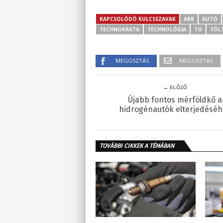
KAPCSOLÓDÓ KULCSSZAVAK
ABB
AUTÓ
TECHNOKRATA
TECHNOLÓGIA
TO
TÖL
MEGOSZTÁS
MEGOSZTÁS
← ELŐZŐ
Újabb fontos mérföldkő a
hidrogénautók elterjedésé
TOVÁBBI CIKKEK A TÉMÁBAN