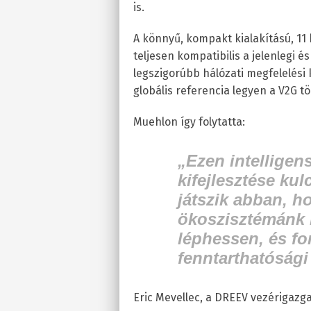
is.
A könnyű, kompakt kialakítású, 11 k
teljesen kompatibilis a jelenlegi és
legszigorúbb hálózati megfelelési 
globális referencia legyen a V2G t
Muehlon így folytatta:
„Ezen intelligen
kifejlesztése ku
játszik abban, h
ökoszisztémánk 
léphessen, és f
fenntarthatósági
Eric Mevellec, a DREEV vezérigazgat