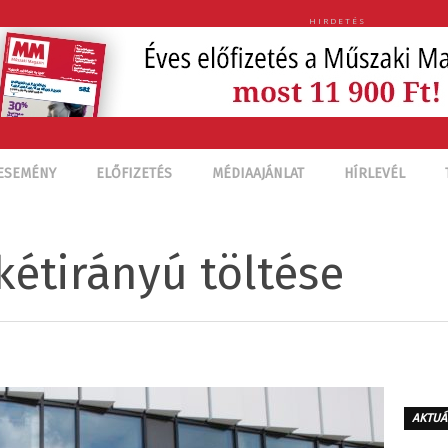
HIRDETÉS
ESEMÉNY
ELŐFIZETÉS
MÉDIAAJÁNLAT
HÍRLEVÉL
kétirányú töltése
AKTUÁ