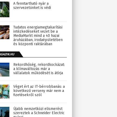
A fenntartható nyár a
szervezetünket is védi
Tudatos energiamegtakarítási
intézkedéseket vezet be a
MediaMarkt mind a 40 hazai
áruházában, irodaépületében
és központi raktárában
AGAZIN.HU
Rekordhőség, rekordkockázat:
a klímaváltozás már a
vállalatok működését is átírja
Véget ért az IT-bérrobbanás: a
következő verseny már nem a
fizetésekről szól
Újabb nemzetközi elismerést
szereztek a Schneider Electric