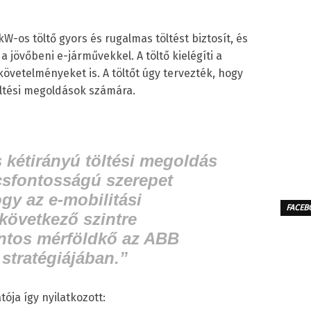
W-os töltő gyors és rugalmas töltést biztosít, és
 a jövőbeni e-járművekkel. A töltő kielégíti a
követelményeket is. A töltőt úgy tervezték, hogy
öltési megoldások számára.
s kétirányú töltési megoldás
lcsfontosságú szerepet
ogy az e-mobilitási
FACEB
következő szintre
ontos mérföldkő az ABB
 stratégiájában.”
ója így nyilatkozott: