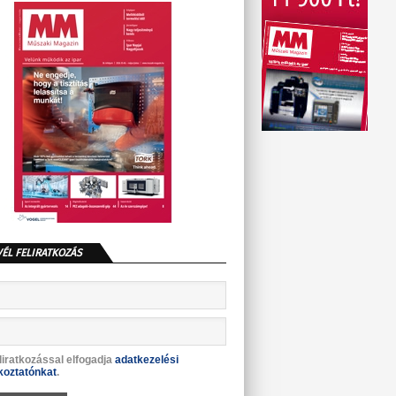
VÉL FELIRATKOZÁS
liratkozással elfogadja
adatkezelési
koztatónkat
.