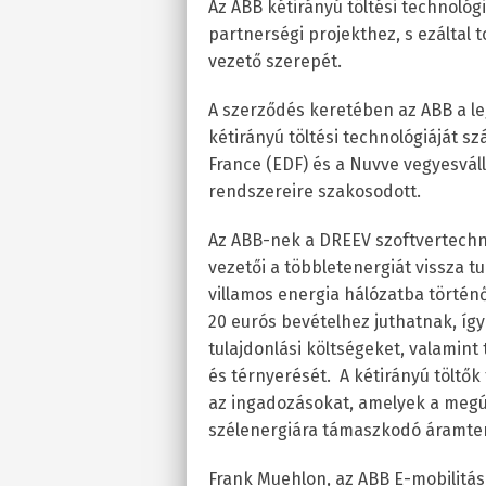
Az ABB kétirányú töltési technológi
partnerségi projekthez, s ezáltal t
vezető szerepét.
A szerződés keretében az ABB a le
kétirányú töltési technológiáját szá
France (EDF) és a Nuvve vegyesváll
rendszereire szakosodott.
Az ABB-nek a DREEV szoftvertechn
vezetői a többletenergiát vissza t
villamos energia hálózatba történ
20 eurós bevételhez juthatnak, így
tulajdonlási költségeket, valamint
és térnyerését. A kétirányú töltők
az ingadozásokat, amelyek a megúj
szélenergiára támaszkodó áramte
Frank Muehlon, az ABB E-mobilitás