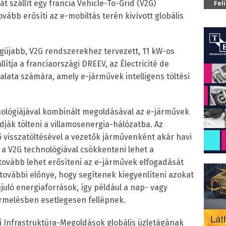
át szállít egy francia Vehicle-To-Grid (V2G)
Fel
ovább erősíti az e-mobiltás terén kivívott globális
gújabb, V2G rendszerekhez tervezett, 11 kW-os
llítja a franciaországi DREEV, az Électricité de
alata számára, amely e-járművek intelligens töltési
ológiájával kombinált megoldásával az e-járművek
udják tölteni a villamosenergia-hálózatba. Az
ő visszatöltésével a vezetők járművenként akár havi
 a V2G technológiával csökkenteni lehet a
 tovább lehet erősíteni az e-járművek elfogadását
 további előnye, hogy segítenek kiegyenlíteni azokat
uló energiaforrások, így például a nap- vagy
rmelésben esetlegesen fellépnek.
i Infrastruktúra-Megoldások globális üzletágának