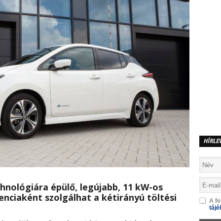
HÍRLE
chnológiára épülő, legújabb, 11 kW-os
enciaként szolgálhat a kétirányú töltési
A fe
tájé