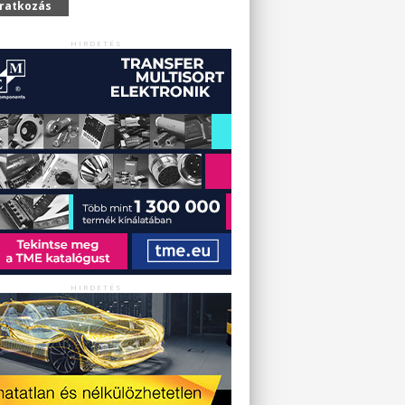
iratkozás
HIRDETÉS
HIRDETÉS