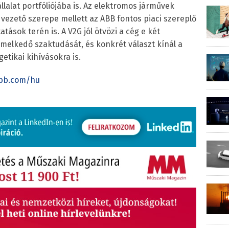
állalat portfóliójába is. Az elektromos járművek
t vezető szerepe mellett az ABB fontos piaci szereplő
ások terén is. A V2G jól ötvözi a cég e két
emelkedő szaktudását, és konkrét választ kínál a
etikai kihívásokra is.
abb.com/hu