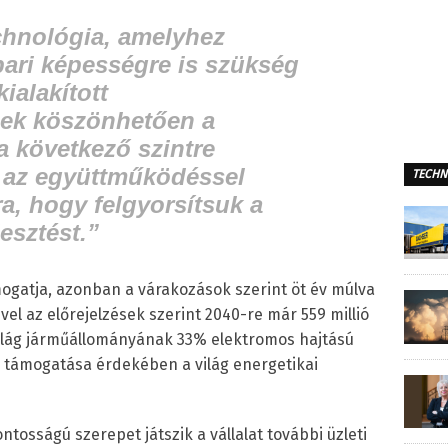
chnológia, amelyhez
pari képességre is szükség
ialakított
ek köszönhetően a
 következő szintre
l az együttműködéssel
TECHN
ra, hogy felgyorsítsuk a
esztést.”
mogatja, azonban a várakozások szerint öt év múlva
vel az előrejelzések szerint 2040-re már 559 millió
világ járműállományának 33% elektromos hajtású
s támogatása érdekében a világ energetikai
ntosságú szerepet játszik a vállalat további üzleti