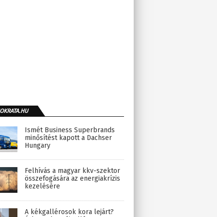
OKRATA.HU
Ismét Business Superbrands
minősítést kapott a Dachser
Hungary
Felhívás a magyar kkv-szektor
összefogására az energiakrízis
kezelésére
A kékgallérosok kora lejárt?