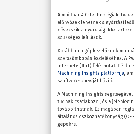
A mai Ipar 4.0-technológiák, beleé
előnyösek lehetnek a gyártási leá
növekszik a nyereség. Ide tartozn
szükséges leállások.
Korábban a gépkezelőknek manuáli
szerszámkopás észleléséhez. A PwC
internete (IIoT) felé mutat. Példa
Machining Insights platformja
, am
szoftvercsomagját bővíti.
A Machining Insights segítségéve
tudnak csatlakozni, és a jelenleg
továbbíthatnak. Ez magában fogla
általános eszközhatékonyság (OEE)
gépekre.