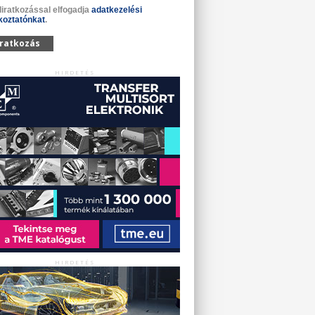
liratkozással elfogadja
adatkezelési
koztatónkat
.
iratkozás
HIRDETÉS
HIRDETÉS