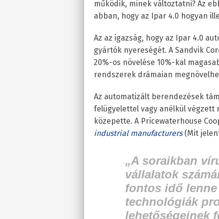
működik, minek változtatni? Az eb
abban, hogy az Ipar 4.0 hogyan il
Az az igazság, hogy az Ipar 4.0 au
gyártók nyereségét. A Sandvik Cor
20%-os növelése 10%-kal magasabb 
rendszerek drámaian megnövelhet
Az automatizált berendezések tám
felügyelettel vagy anélkül végzett
közepette. A Pricewaterhouse Coo
industrial manufacturers
(Mit jelen
„A soraikban vír
vállalatok számár
fontos idő lenne
technológiák proa
lehetőségeinek f