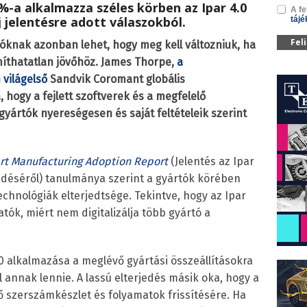
-a alkalmazza széles körben az Ipar 4.0
A fe
j jelentésre adott válaszokból.
tájé
Fel
tóknak azonban lehet, hogy meg kell változniuk, ha
íthatatlan jövőhöz.
James Thorpe,
a
világelső
Sandvik Coromant globális
ogy a fejlett szoftverek és a megfelelő
ártók nyereségesen és saját feltételeik szerint
rt Manufacturing Adoption Report
(Jelentés az Ipar
rjedéséről) tanulmánya szerint a gyártók körében
chnológiák elterjedtsége. Tekintve, hogy az Ipar
tók, miért nem digitalizálja több gyártó a
4.0 alkalmazása a meglévő gyártási összeállításokra
 annak lennie. A lassú elterjedés másik oka, hogy a
 szerszámkészlet és folyamatok frissítésére. Ha