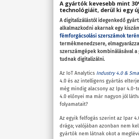
A gyártók kevesebb mint 30%
technológiáit, derül ki egy ú
A digitalizálástól idegenkedő gyár
alkalmazkodni akarnak egy kiszám
fémforgácsolási szerszámok terén 
termékmenedzsere, elmagyarázza, h
szerszámgépek kombinálásával a gy
tudnak digitalizálni.
Az IoT Analytics
Industry 4.0 & Sma
4.0 és az intelligens gyártás elte
még mindig alacsony az Ipar 4.0-te
4.0 előnyei ma már nagyon jól látha
folyamatait?
Az egyik felfogás szerint az Ipar 
drága; valójában azonban nem kell
gyártók nem látnak okot a meglévő