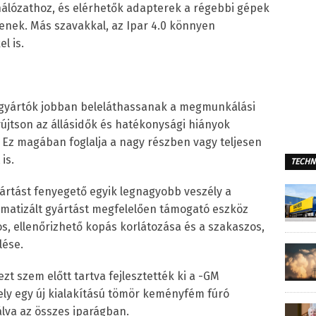
hálózathoz, és elérhetők adapterek a régebbi gépek
enek. Más szavakkal, az Ipar 4.0 könnyen
l is.
a gyártók jobban beleláthassanak a megmunkálási
újtson az állásidők és hatékonysági hiányok
 Ez magában foglalja a nagy részben vagy teljesen
is.
TECHN
ártást fenyegető egyik legnagyobb veszély a
omatizált gyártást megfelelően támogató eszköz
s, ellenőrizhető kopás korlátozása és a szakaszos,
lése.
t szem előtt tartva fejlesztették ki a -GM
ely egy új kialakítású tömör keményfém fúró
lva az összes iparágban.