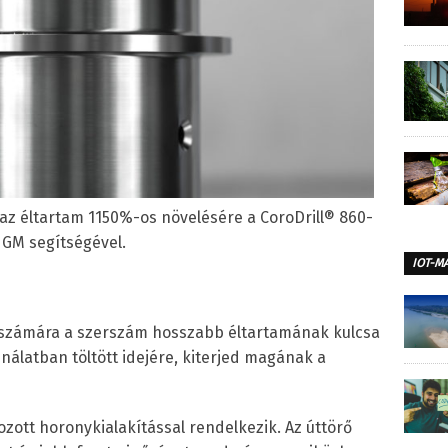
 az éltartam 1150%-os növelésére a CoroDrill® 860-
GM segítségével.
IOT-M
számára a szerszám hosszabb éltartamának kulcsa
álatban töltött idejére, kiterjed magának a
rozott horonykialakítással rendelkezik. Az úttörő