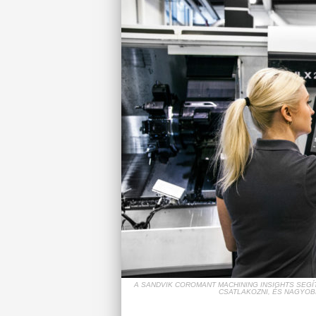
A SANDVIK COROMANT MACHINING INSIGHTS SEG
CSATLAKOZNI, ÉS NAGYOB