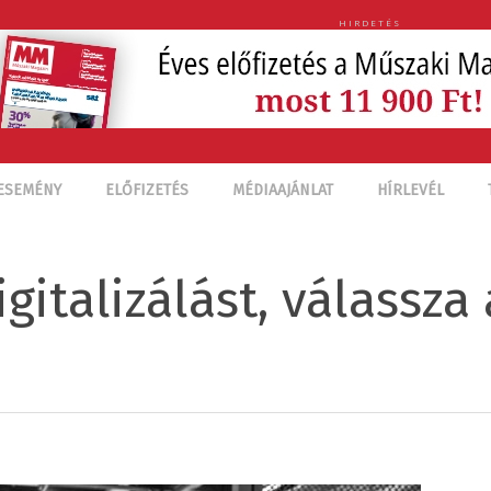
HIRDETÉS
ESEMÉNY
ELŐFIZETÉS
MÉDIAAJÁNLAT
HÍRLEVÉL
igitalizálást, válassza