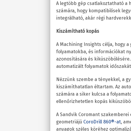
A legtöbb gép csatlakoztatható a 
számára, hogy kompatibilisek legy
integrálható, akár régi hardverekke
Kiszámítható kopás
A Machining Insights célja, hogy 
folyamatokba, és információkat ny
azonosítására és kiküszöbölésére.
automatizált folyamatok időszakát 
Nézzünk szembe a tényekkel, a gy
kiszámíthatatlan éltartam. Az aut
számára a siker kulcsa a folyamato
ellenőrizhetetlen kopás kiküszöbö
A Sandvik Coromant szakemberei ez
geometriájú
CoroDrill 860
®
-at
, am
anyagok széles köréhez optimalizá