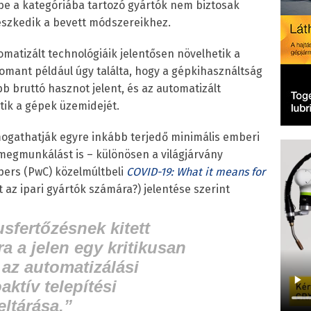
be a kategóriába tartozó gyártók nem biztosak
leszkedik a bevett módszereikhez.
tomatizált technológiáik jelentősen növelhetik a
omant például úgy találta, hogy a gépkihasználtság
bruttó hasznot jelent, és az automatizált
ik a gépek üzemidejét.
ogathatják egyre inkább terjedő minimális emberi
 megmunkálást is – különösen a világjárvány
pers (PwC) közelmúltbeli
COVID-19:
What it means for
t az ipari gyártók számára?) jelentése szerint
usfertőzésnek kitett
a a jelen egy kritikusan
 az automatizálási
ktív telepítési
eltárása.”