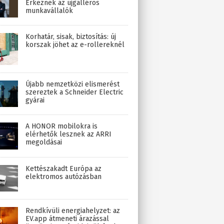
Érkeznek az újgalléros
munkavállalók
Korhatár, sisak, biztosítás: új
korszak jöhet az e-rollereknél
Újabb nemzetközi elismerést
szereztek a Schneider Electric
gyárai
A HONOR mobilokra is
elérhetők lesznek az ARRI
megoldásai
Kettészakadt Európa az
elektromos autózásban
Rendkívüli energiahelyzet: az
EV.app átmeneti árazással