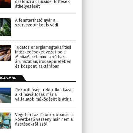
ösztönzi a csúcsidei töltések
áthelyezését
A fenntartható nyár a
szervezetünket is védi
Tudatos energiamegtakarítási
intézkedéseket vezet be a
MediaMarkt mind a 40 hazai
áruházában, irodaépületében
és központi raktárában
AGAZIN.HU
Rekordhőség, rekordkockázat:
a klímaváltozás már a
vállalatok működését is átírja
Véget ért az IT-bérrobbanás: a
következő verseny már nem a
fizetésekről szól