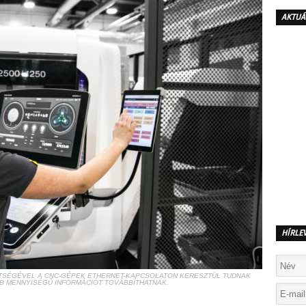
AKTUÁ
HÍRLE
ÍTSÉGÉVEL A CNC-GÉPEK ETHERNET-KAPCSOLATON KERESZTÜL TUDNAK
B MENNYISÉGŰ INFORMÁCIÓT TOVÁBBÍTHATNAK.