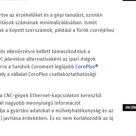
rtve az érzékelőket és a gépi tanulást, szintén
llítások számának minimalizálásában. Ismét
ak a kopott szerszámok, például a fúrók cseréjéhez
s ellenőrzésre kellett támaszkodniuk a
 jelentése alternatívaként az ipari dolgok
 erre a Sandvik Coromant legújabb
CoroPlus
®
ely a vállalat CoroPlus csatlakoztathatósági
l a CNC-gépek Ethernet-kapcsolaton keresztül
inél nagyobb mennyiségű információt
FACEB
lja a gyártási adatokat a műhelyhatékonyság és az
 javítása érdekében. És ez nem korlátozódik az új