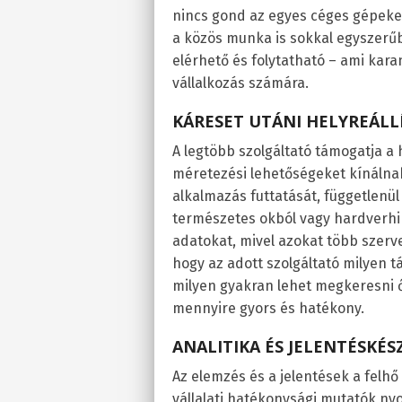
nincs gond az egyes céges gépeken 
a közös munka is sokkal egyszerű
elérhető és folytatható – ami kara
vállalkozás számára.
KÁRESET UTÁNI HELYREÁLL
A legtöbb szolgáltató támogatja a 
méretezési lehetőségeket kínálna
alkalmazás futtatását, függetlenül
természetes okból vagy hardverhib
adatokat, mivel azokat több szerv
hogy az adott szolgáltató milyen t
milyen gyakran lehet megkeresni ő
mennyire gyors és hatékony.
ANALITIKA ÉS JELENTÉSKÉS
Az elemzés és a jelentések a felh
vállalati hatékonysági mutatók 