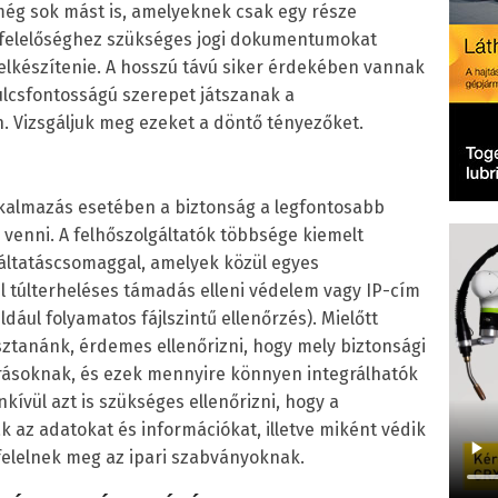
még sok mást is, amelyeknek csak egy része
gfelelőséghez szükséges jogi dokumentumokat
elkészítenie. A hosszú távú siker érdekében vannak
lcsfontosságú szerepet játszanak a
n. Vizsgáljuk meg ezeket a döntő tényezőket.
lkalmazás esetében a biztonság a legfontosabb
 venni. A felhőszolgáltatók többsége kiemelt
gáltatáscsomaggal, amelyek közül egyes
l túlterheléses támadás elleni védelem vagy IP-cím
dául folyamatos fájlszintű ellenőrzés). Mielőtt
sztanánk, érdemes ellenőrizni, hogy mely biztonsági
árásoknak, és ezek mennyire könnyen integrálhatók
nkívül azt is szükséges ellenőrizni, hogy a
ák az adatokat és információkat, illetve miként védik
felelnek meg az ipari szabványoknak.