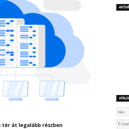
AKTUÁ
HÍRLE
 tér át legalább részben