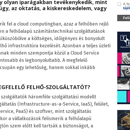
ly olyan iparágakban tevékenykedik, mint
A fe
ügy, az oktatás, a kiskereskedelem, vagy
tájé
Fel
rik fel a cloud computingban, azaz a felhőben rejlő
n a felhőalapú számítástechnikai szolgáltatások
iküszöbölve a költséges, időigényes és bonyolult
elhő infrastruktúra kezelését. Azonban a teljes üzleti
sának minden szempontja közül a Cloud Service
ontosabb és legbonyolultabb. A megfelelő
m csupán egy lehetőség, hanem sokkal inkább
EGFELELŐ FELHŐ-SZOLGÁLTATÓT?
 szolgáltatók háromféle szolgáltatási modellt
áltatás (Infrastructure-as-a-Service, IaaS), felület,
ervice, PaaS) és szoftver, mint szolgáltatás
kor a vállalkozások felismerik a felhőalapú
tön szem előtt kell tartsák a biztonságot, a