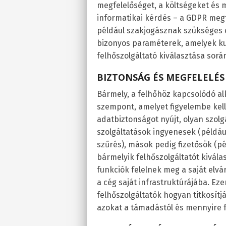
megfelelőséget, a költségeket és 
informatikai kérdés – a GDPR me
például szakjogásznak szükséges 
bizonyos paraméterek, amelyek ku
felhőszolgáltató kiválasztása sorá
BIZTONSÁG ÉS MEGFELELÉS
Bármely, a felhőhöz kapcsolódó a
szempont, amelyet figyelembe kell
adatbiztonságot nyújt, olyan szol
szolgáltatások ingyenesek (példáu
szűrés), mások pedig fizetősök (pél
bármelyik felhőszolgáltatót kivála
funkciók felelnek meg a saját elv
a cég saját infrastruktúrájába. Eze
felhőszolgáltatók hogyan titkosítj
azokat a támadástól és mennyire 