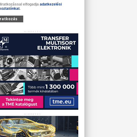
liratkozással elfogadja
adatkezelési
koztatónkat
.
iratkozás
HIRDETÉS
HIRDETÉS