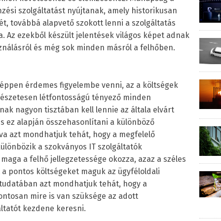
emzési szolgáltatást nyújtanak, amely historikusan
t, továbbá alapvető szokott lenni a szolgáltatás
. Az ezekből készült jelentések világos képet adnak
sználásról és még sok minden másról a felhőben.
éppen érdemes figyelembe venni, az a költségek
mészetesen létfontosságú tényező minden
nak nagyon tisztában kell lennie az általa elvárt
és ez alapján összehasonlítani a különböző
lva azt mondhatjuk tehát, hogy a megfelelő
 különbözik a szokványos IT szolgáltatók
t maga a felhő jellegzetessége okozza, azaz a széles
 a pontos költségeket maguk az ügyféloldali
tudatában azt mondhatjuk tehát, hogy a
ontosan mire is van szüksége az adott
áltatót kezdene keresni.