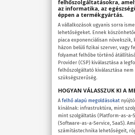
felhőszolgáltatásokra, ame
az informatika, az egészség
éppen a termékgyártás.
A vállalkozások ugyanis sorra isme
lehetőségeket. Ennek köszönhetőe
piaca exponenciálisan növekszik, k
házon belüli fizikai szerver, vagy f
folyamat felhőbe történő átállítá
Provider (CSP) kiválasztása a legf
felhőszolgáltató kiválasztása ne
szükségszerűség.
HOGYAN VÁLASSZUK KI A M
A
felhő alapú megoldásokat
nyújtó
kínálnak: infrastruktúra, mint szolg
mint szolgáltatás (Platform-as-a-S
(Software-as-a-Service, SaaS). Ami
számítástechnika lehetőségeit, rög