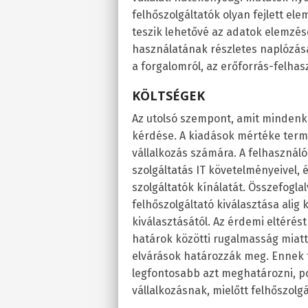
felhőszolgáltatók olyan fejlett el
teszik lehetővé az adatok elemzésé
használatának részletes naplózása
a forgalomról, az erőforrás-felha
KÖLTSÉGEK
Az utolsó szempont, amit mindenk
kérdése. A kiadások mértéke ter
vállalkozás számára. A felhasználó
szolgáltatás IT követelményeivel, 
szolgáltatók kínálatát. Összefogla
felhőszolgáltató kiválasztása alig
kiválasztásától. Az érdemi eltérés
határok közötti rugalmasság miatt
elvárások határozzák meg. Ennek 
legfontosabb azt meghatározni, p
vállalkozásnak, mielőtt felhőszolg