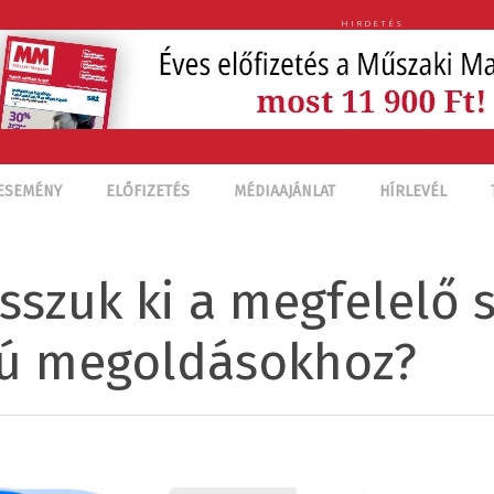
HIRDETÉS
ESEMÉNY
ELŐFIZETÉS
MÉDIAAJÁNLAT
HÍRLEVÉL
szuk ki a megfelelő s
pú megoldásokhoz?