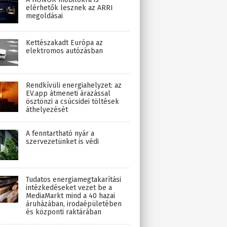
elérhetők lesznek az ARRI
megoldásai
Kettészakadt Európa az
elektromos autózásban
Rendkívüli energiahelyzet: az
EV.app átmeneti árazással
ösztönzi a csúcsidei töltések
áthelyezését
A fenntartható nyár a
szervezetünket is védi
Tudatos energiamegtakarítási
intézkedéseket vezet be a
MediaMarkt mind a 40 hazai
áruházában, irodaépületében
és központi raktárában