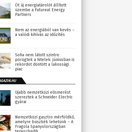
Öt új energiatárolót állított
üzembe a Futureal Energy
Partners
Nem az energiából van kevés –
a valódi kihívás az időzítés
Soha nem látott szintre
pörögtek a hitelek: júniusban is
rekordot döntött a lakossági
piac
AGAZIN.HU
Újabb nemzetközi elismerést
szereztek a Schneider Electric
gyárai
Nemzetközi gasztro mérföldkő,
amelyre büszkék lehetünk – A
Fragola Spanyolországban
terjeszkedik