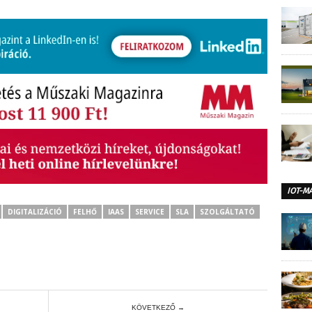
IOT-M
DIGITALIZÁCIÓ
FELHŐ
IAAS
SERVICE
SLA
SZOLGÁLTATÓ
KÖVETKEZŐ →