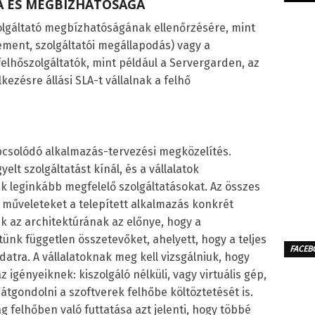
A ÉS MEGBÍZHATÓSÁGA
olgáltató megbízhatóságának ellenőrzésére, mint
ement, szolgáltatói megállapodás) vagy a
felhőszolgáltatók, mint például a Servergarden, az
ezésre állási SLA-t vállalnak a felhő
pcsolódó alkalmazás-tervezési megközelítés.
elt szolgáltatást kínál, és a vállalatok
k leginkább megfelelő szolgáltatásokat. Az összes
e műveleteket a telepített alkalmazás konkrét
k az architektúrának az előnye, hogy a
nk független összetevőket, ahelyett, hogy a teljes
FACEB
atra. A vállalatoknak meg kell vizsgálniuk, hogy
z igényeiknek: kiszolgáló nélküli, vagy virtuális gép,
tgondolni a szoftverek felhőbe költöztetését is.
 felhőben való futtatása azt jelenti, hogy többé