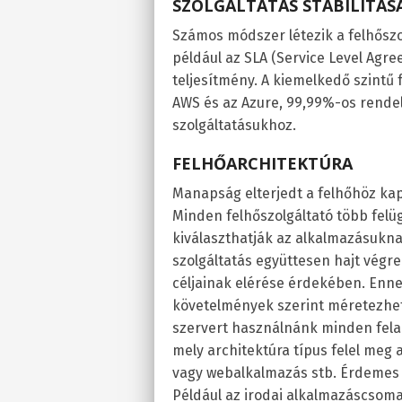
SZOLGÁLTATÁS STABILITÁS
Számos módszer létezik a felhősz
például az SLA (Service Level Agre
teljesítmény. A kiemelkedő szintű 
AWS és az Azure, 99,99%-os rendelk
szolgáltatásukhoz.
FELHŐARCHITEKTÚRA
Manapság elterjedt a felhőhöz ka
Minden felhőszolgáltató több felügy
kiválaszthatják az alkalmazásukna
szolgáltatás együttesen hajt végr
céljainak elérése érdekében. Enne
követelmények szerint méretezhetü
szervert használnánk minden felad
mely architektúra típus felel meg a
vagy webalkalmazás stb. Érdemes á
Például az irodai alkalmazáscsomag