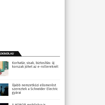
OKRATA.HU
Korhatár, sisak, biztosítás: új
korszak jöhet az e-rollereknél
Újabb nemzetközi elismerést
szereztek a Schneider Electric
gyárai
A HONOR mobilokra is