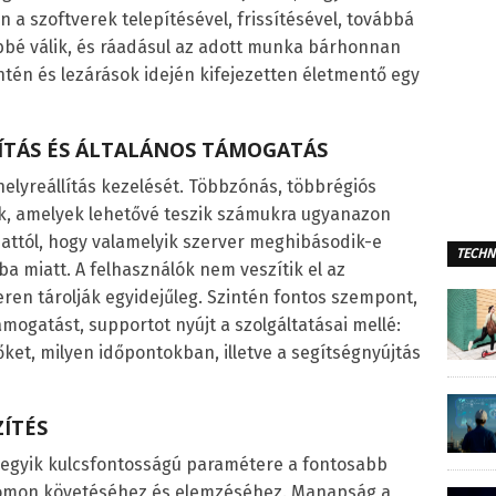
a szoftverek telepítésével, frissítésével, továbbá
bbé válik, és ráadásul az adott munka bárhonnan
ntén és lezárások idején kifejezetten életmentő egy
ÍTÁS ÉS ÁLTALÁNOS TÁMOGATÁS
helyreállítás kezelését. Többzónás, többrégiós
k, amelyek lehetővé teszik számukra ugyanazon
 attól, hogy valamelyik szerver meghibásodik-e
TECHN
a miatt. A felhasználók nem veszítik el az
eren tárolják egyidejűleg. Szintén fontos szempont,
ámogatást, supportot nyújt a szolgáltatásai mellé:
ket, milyen időpontokban, illetve a segítségnyújtás
ZÍTÉS
ő egyik kulcsfontosságú paramétere a fontosabb
nyomon követéséhez és elemzéséhez. Manapság a