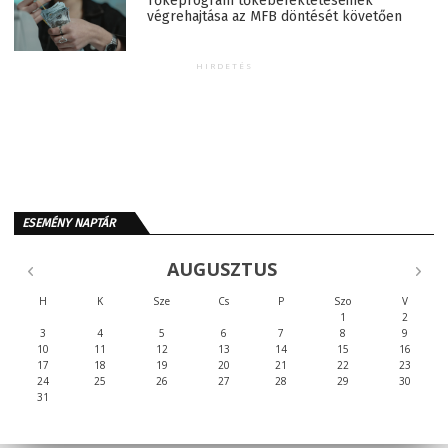
Tőkeprogram tőkebefektetéseinek
végrehajtása az MFB döntését követően
HIRDETÉS
ESEMÉNY NAPTÁR
AUGUSZTUS
H
K
Sze
Cs
P
Szo
V
1
2
3
4
5
6
7
8
9
10
11
12
13
14
15
16
17
18
19
20
21
22
23
24
25
26
27
28
29
30
31