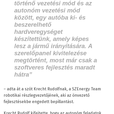
történő vezetési mód és az
autonóm vezetési mód
között, egy autóba ki- és
beszerelhető
hardveregységet
készítettünk, amely képes
lesz a jármű irányítására. A
szerelőpanel kivitelezése
megtörtént, most már csak a
szoftveres fejlesztés maradt
hátra”
– adta át a szót Krecht Rudolfnak, a SZEnergy Team
robotikai részlegvezetőjének, aki az önvezető
fejlesztésekbe engedett bepillantást.
Krecht Rudolf kifejtette, hogy az autonóm feladatok