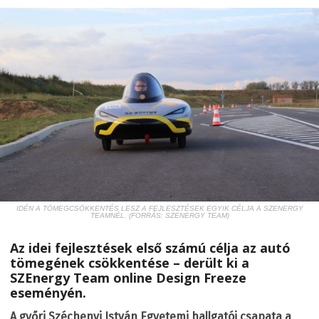
IDÉN A TÖMEGCSÖKKENTÉS LESZ A FEJLESZTÉSEK EGYIK CÉLJA A SZENERGY
TEAMNÉL. (FORRÁS: SZENERGY TEAM)
Az idei fejlesztések első számú célja az autó
tömegének csökkentése – derült ki a
SZEnergy Team online Design Freeze
eseményén.
A győri Széchenyi István Egyetemi hallgatói csapata a