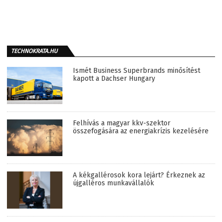
TECHNOKRATA.HU
Ismét Business Superbrands minősítést
kapott a Dachser Hungary
Felhívás a magyar kkv-szektor
összefogására az energiakrízis kezelésére
A kékgallérosok kora lejárt? Érkeznek az
újgalléros munkavállalók