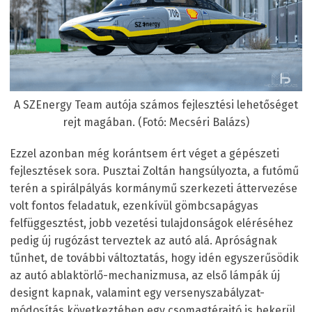
A SZEnergy Team autója számos fejlesztési lehetőséget
rejt magában. (Fotó: Mecséri Balázs)
Ezzel azonban még korántsem ért véget a gépészeti
fejlesztések sora. Pusztai Zoltán hangsúlyozta, a futómű
terén a spirálpályás kormánymű szerkezeti áttervezése
volt fontos feladatuk, ezenkívül gömbcsapágyas
felfüggesztést, jobb vezetési tulajdonságok eléréséhez
pedig új rugózást terveztek az autó alá. Apróságnak
tűnhet, de további változtatás, hogy idén egyszerűsödik
az autó ablaktörlő-mechanizmusa, az első lámpák új
designt kapnak, valamint egy versenyszabályzat-
módosítás következtében egy csomagtérajtó is bekerül