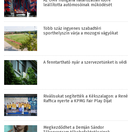
Az OMV Hungária határozatlan időre
leállította autómosóinak működését
Több száz ingyenes szabadtéri
sporthelyszín várja a mozogni vágyókat
A fenntartható nyár a szervezetünket is védi
Riválisukat segítették a Kékszalagon: a René
Raffica nyerte a KPMG Fair Play Díjat
Megkezdődhet a Demján Sándor