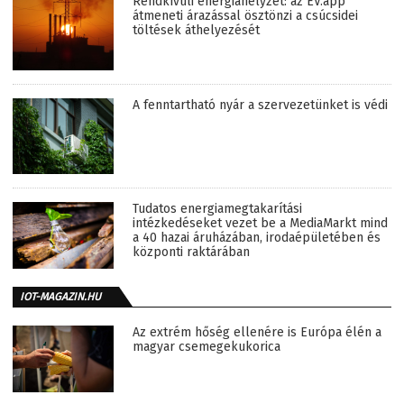
Rendkívüli energiahelyzet: az EV.app
átmeneti árazással ösztönzi a csúcsidei
töltések áthelyezését
A fenntartható nyár a szervezetünket is védi
Tudatos energiamegtakarítási
intézkedéseket vezet be a MediaMarkt mind
a 40 hazai áruházában, irodaépületében és
központi raktárában
IOT-MAGAZIN.HU
Az extrém hőség ellenére is Európa élén a
magyar csemegekukorica