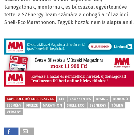
támogatónak, mentornak, és búcsúzóul egyértelművé
tette: a SZEnergy Team számára a dobogó a cél az idei
Shell-Eco Marathonon. Tegyük hozzá: nem is alaptalanul.
KAPCSOLÓDÓ KULCSSZAVAK
CÉL
CSÖKKENTÉS
DESING
DOBOGÓ
ESEMÉNY
FREEZE
MARATHON
SHELL-ECO
SZENERGY
TÖMEG
VERSENY