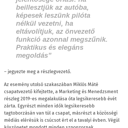
beillesztjük az autóba,
képesek leszünk pilóta
nélkül vezetni, ha
eltávolítjuk, az önvezető
funkció azonnal megszűnik.
Praktikus és elegáns
megoldás”
– jegyezte meg a részlegvezető.
Az esemény utolsó szakaszában Miklós Máté
csapatvezető kifejtette, a Marketing és Menedzsment
részleg 2019-es megalakulása óta legsikeresebb évét
zárta. Egyrészt minden idők legsikeresebb
tagtoborzásán van túl a csapat, másrészt a közösségi
médiás elérésük is csúcsot ért el a tavalyi évben. Végül
köszönetet mondott minden szponzornak,