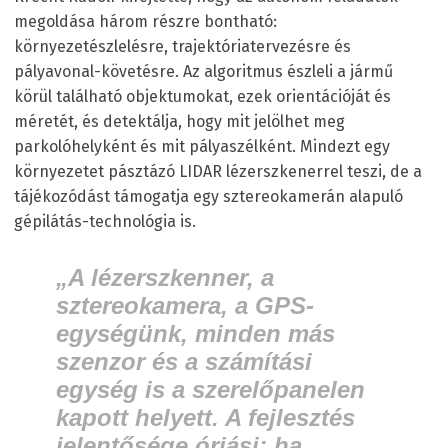
megoldása három részre bontható:
környezetészlelésre, trajektóriatervezésre és
pályavonal-követésre. Az algoritmus észleli a jármű
körül található objektumokat, ezek orientációját és
méretét, és detektálja, hogy mit jelölhet meg
parkolóhelyként és mit pályaszélként. Mindezt egy
környezetet pásztázó LIDAR lézerszkenerrel teszi, de a
tájékozódást támogatja egy sztereokamerán alapuló
gépilátás-technológia is.
„A lézerszkenner, a
sztereokamera, a GPS-
egységünk, minden más
szenzor és a számítási
egység is a szerelőpanelen
kapott helyett. A fejlesztés
jelentősége óriási: ha