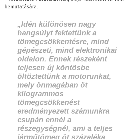
bemutatására.
„Idén különösen nagy
hangsúlyt fektettünk a
tömegcsökkentésre, mind
gépészeti, mind elektronikai
oldalon. Ennek részeként
teljesen új köntösbe
öltöztettünk a motorunkat,
mely önmagában öt
kilogrammos
tömegcsökkenést
eredményezett számunkra
csupán ennél a
részegységnél, ami a teljes
járműtömeg öt százaléka.