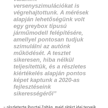
versenyszimulációkat is
végrehajtottunk. A mérések
alapján lehetőségünk volt
egy greybox típusú
járműmodell felépítésére,
amellyel pontosan tudjuk
szimulálni az autónk
működését. A tesztet
sikeresen, hiba nélkül
teljesítettük, és a részletes
kiértékelés alapján pontos
képet kaptunk a 2020-as
fejlesztéseink
sikerességéről”
– részletezte Pusztai Zoltán, majd rátért idei terveik