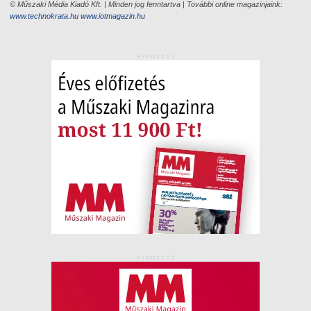
© Műszaki Média Kiadó Kft. | Minden jog fenntartva | További online magazinjaink:
www.technokrata.hu
www.iotmagazin.hu
HIRDETÉS
HIRDETÉS