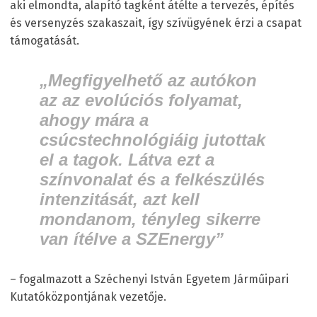
aki elmondta, alapító tagként átélte a tervezés, építés
és versenyzés szakaszait, így szívügyének érzi a csapat
támogatását.
„Megfigyelhető az autókon
az az evolúciós folyamat,
ahogy mára a
csúcstechnológiáig jutottak
el a tagok. Látva ezt a
színvonalat és a felkészülés
intenzitását, azt kell
mondanom, tényleg sikerre
van ítélve a SZEnergy”
– fogalmazott a Széchenyi István Egyetem Járműipari
Kutatóközpontjának vezetője.