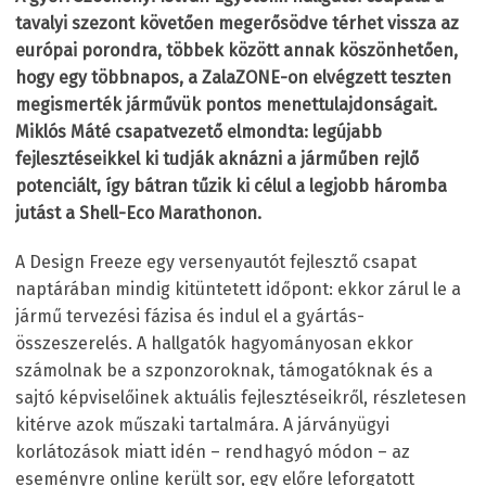
tavalyi szezont követően megerősödve térhet vissza az
európai porondra, többek között annak köszönhetően,
hogy egy többnapos, a ZalaZONE-on elvégzett teszten
megismerték járművük pontos menettulajdonságait.
Miklós Máté csapatvezető elmondta: legújabb
fejlesztéseikkel ki tudják aknázni a járműben
rejlő
potenciált, így bátran tűzik ki célul a legjobb háromba
jutást a Shell-Eco Marathonon.
A Design Freeze egy versenyautót fejlesztő csapat
naptárában mindig kitüntetett időpont: ekkor zárul le a
jármű tervezési fázisa és indul el a gyártás-
összeszerelés. A hallgatók hagyományosan ekkor
számolnak be a szponzoroknak, támogatóknak és a
sajtó képviselőinek aktuális fejlesztéseikről, részletesen
kitérve azok műszaki tartalmára. A járványügyi
korlátozások miatt idén – rendhagyó módon – az
eseményre online került sor, egy előre leforgatott