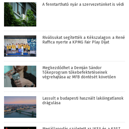
A fenntartható nyár a szervezetünket is védi
Riválisukat segítették a Kékszalagon: a René
Raffica nyerte a KPMG Fair Play Díjat
Megkezdődhet a Demján Sándor
Tőkeprogram tőkebefektetéseinek
végrehajtása az MFB döntését követően
Lassult a budapesti használt lakóingatlanok
drágulása
Megállapodás született az IKEA és a KASZ