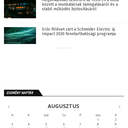
között a munkatársak támogatásáról és a
stabil működés biztosításáról
Erős félévet zárt a Schneider Electric új
Impact 2030 fenntarthatósági programja
HIRDETÉS
ESEMÉNY NAPTÁR
AUGUSZTUS
H
K
Sze
Cs
P
Szo
V
1
2
3
4
5
6
7
8
9