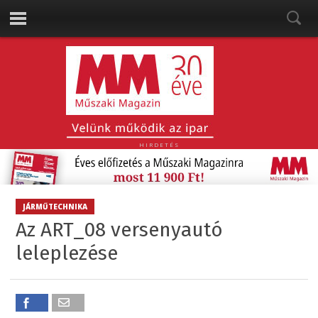
HIRDETÉS
JÁRMŰTECHNIKA
Az ART_08 versenyautó
leleplezése