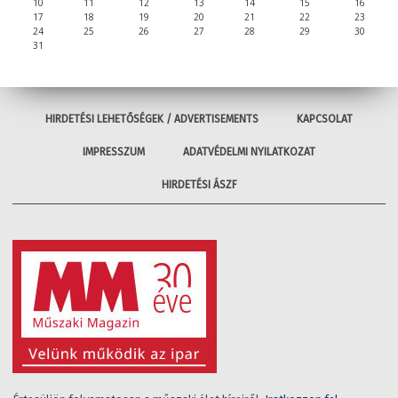
10
11
12
13
14
15
16
17
18
19
20
21
22
23
24
25
26
27
28
29
30
31
HIRDETÉSI LEHETŐSÉGEK / ADVERTISEMENTS
KAPCSOLAT
IMPRESSZUM
ADATVÉDELMI NYILATKOZAT
HIRDETÉSI ÁSZF