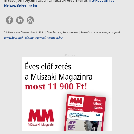
Értesüljön folyamatosan a műszaki élet híreiről.
Iratkozzon fel
hírlevelünkre Ön is!
© Műszaki Média Kiadó Kft. | Minden jog fenntartva | További online magazinjaink:
www.technokrata.hu
www.iotmagazin.hu
HIRDETÉS