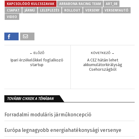
KAPCSOLÓDÓ KULCSSZAVAK
ARRABONA RACING TEAM
ART_08
CSAPAT
JÁRMŰ
LELEPLEZÉS
ROLLOUT
VERSENY
VERSENYAUTÓ
VIDEO
← ELŐZŐ
KÖVETKEZŐ →
Ipari érzékelőkkel foglalkozó
A CEZ hátán lehet
startup
akkumulátorkirályság
Csehországból
TOVÁBBI CIKKEK A TÉMÁBAN
Forradalmi moduláris járműkoncepció
Európa legnagyobb energiahatékonysági versenye