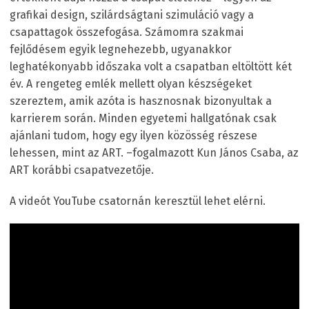
grafikai design, szilárdságtani szimuláció vagy a
csapattagok összefogása. Számomra szakmai
fejlődésem egyik legnehezebb, ugyanakkor
leghatékonyabb időszaka volt a csapatban eltöltött két
év. A rengeteg emlék mellett olyan készségeket
szereztem, amik azóta is hasznosnak bizonyultak a
karrierem során. Minden egyetemi hallgatónak csak
ajánlani tudom, hogy egy ilyen közösség részese
lehessen, mint az ART. –fogalmazott Kun János Csaba, az
ART korábbi csapatvezetője.
A videót YouTube csatornán keresztül lehet elérni.