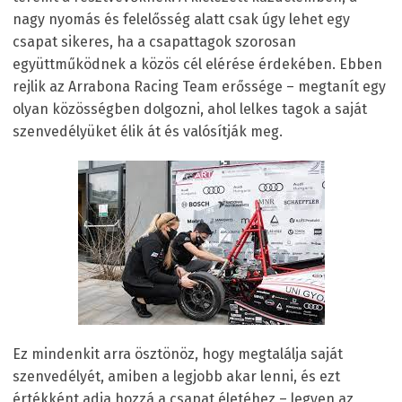
nagy nyomás és felelősség alatt csak úgy lehet egy
csapat sikeres, ha a csapattagok szorosan
együttműködnek a közös cél elérése érdekében. Ebben
rejlik az Arrabona Racing Team erőssége – megtanít egy
olyan közösségben dolgozni, ahol lelkes tagok a saját
szenvedélyüket élik át és valósítják meg.
Ez mindenkit arra ösztönöz, hogy megtalálja saját
szenvedélyét, amiben a legjobb akar lenni, és ezt
értékként adja hozzá a csapat életéhez – legyen az