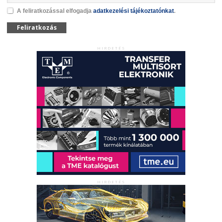
A feliratkozással elfogadja
adatkezelési tájékoztatónkat
.
Feliratkozás
HIRDETÉS
HIRDETÉS