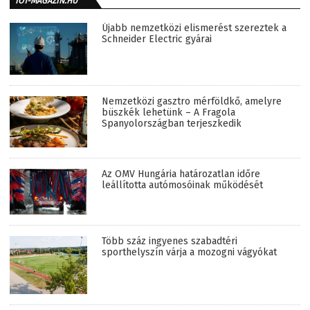
IOT-MAGAZIN.HU
Újabb nemzetközi elismerést szereztek a
Schneider Electric gyárai
Nemzetközi gasztro mérföldkő, amelyre
büszkék lehetünk – A Fragola
Spanyolországban terjeszkedik
Az OMV Hungária határozatlan időre
leállította autómosóinak működését
Több száz ingyenes szabadtéri
sporthelyszín várja a mozogni vágyókat