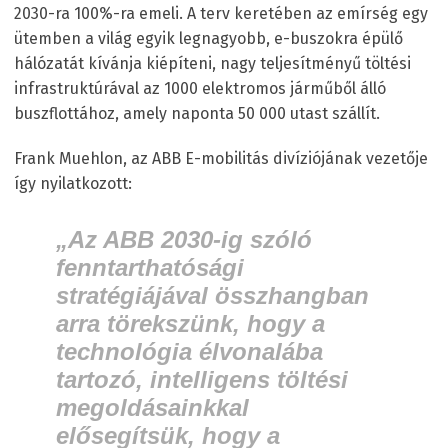
2030-ra 100%-ra emeli. A terv keretében az emírség egy
ütemben a világ egyik legnagyobb, e-buszokra épülő
hálózatát kívánja kiépíteni, nagy teljesítményű töltési
infrastruktúrával az 1000 elektromos járműből álló
buszflottához, amely naponta 50 000 utast szállít.
Frank Muehlon, az ABB E-mobilitás divíziójának vezetője
így nyilatkozott:
„Az ABB 2030-ig szóló
fenntarthatósági
stratégiájával összhangban
arra törekszünk, hogy a
technológia élvonalába
tartozó, intelligens töltési
megoldásainkkal
elősegítsük, hogy a