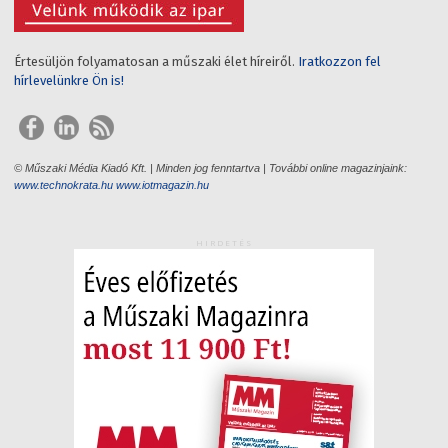
Értesüljön folyamatosan a műszaki élet híreiről.
Iratkozzon fel
hírlevelünkre Ön is!
© Műszaki Média Kiadó Kft. | Minden jog fenntartva | További online magazinjaink:
www.technokrata.hu
www.iotmagazin.hu
HIRDETÉS