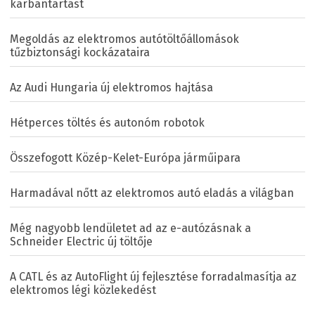
karbantartást
Megoldás az elektromos autótöltőállomások
tűzbiztonsági kockázataira
Az Audi Hungaria új elektromos hajtása
Hétperces töltés és autonóm robotok
Összefogott Közép-Kelet-Európa járműipara
Harmadával nőtt az elektromos autó eladás a világban
Még nagyobb lendületet ad az e-autózásnak a
Schneider Electric új töltője
A CATL és az AutoFlight új fejlesztése forradalmasítja az
elektromos légi közlekedést