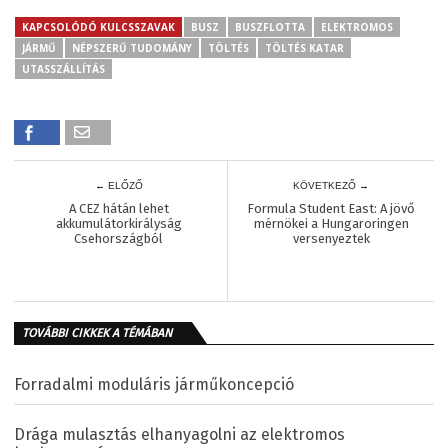
KAPCSOLÓDÓ KULCSSZAVAK
BUSZ
BUSZFLOTTA
ELEKTROMOS
JÁRMŰ
NÉPSZERŰ TUDOMÁNY
TÖLTÉS
TÖLTÉS KATAR
UTASSZÁLLÍTÁS
← ELŐZŐ
KÖVETKEZŐ →
A CEZ hátán lehet
Formula Student East: A jövő
akkumulátorkirályság
mérnökei a Hungaroringen
Csehországból
versenyeztek
TOVÁBBI CIKKEK A TÉMÁBAN
Forradalmi moduláris járműkoncepció
Drága mulasztás elhanyagolni az elektromos