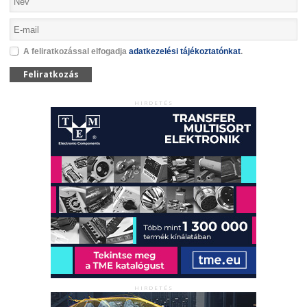
A feliratkozással elfogadja
adatkezelési tájékoztatónkat
.
Feliratkozás
HIRDETÉS
HIRDETÉS