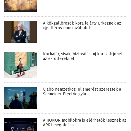
A kékgallérosok kora lejárt? Érkeznek az
újgalléros munkavállalók
Korhatár, sisak, biztosítás: új korszak jöhet
az e-rollereknél
Újabb nemzetközi elismerést szereztek a
Schneider Electric gyárai
A HONOR mobilokra is elérhetők lesznek az
ARRI megoldásai