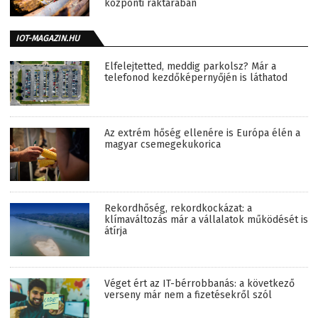
központi raktárában
IOT-MAGAZIN.HU
Elfelejtetted, meddig parkolsz? Már a
telefonod kezdőképernyőjén is láthatod
Az extrém hőség ellenére is Európa élén a
magyar csemegekukorica
Rekordhőség, rekordkockázat: a
klímaváltozás már a vállalatok működését is
átírja
Véget ért az IT-bérrobbanás: a következő
verseny már nem a fizetésekről szól