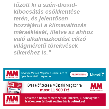
tűzött ki a szén-dioxid-
kibocsátás csökkentése
terén, és jelentősen
hozzájárul a klímaváltozás
mérséklését, illetve az ahhoz
való alkalmazkodást célzó
világméretű törekvések
sikeréhez is.”