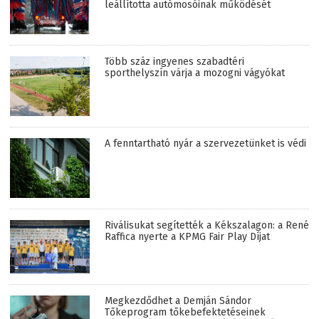
leállította autómosóinak működését
Több száz ingyenes szabadtéri
sporthelyszín várja a mozogni vágyókat
A fenntartható nyár a szervezetünket is védi
Riválisukat segítették a Kékszalagon: a René
Raffica nyerte a KPMG Fair Play Díjat
Megkezdődhet a Demján Sándor
Tőkeprogram tőkebefektetéseinek