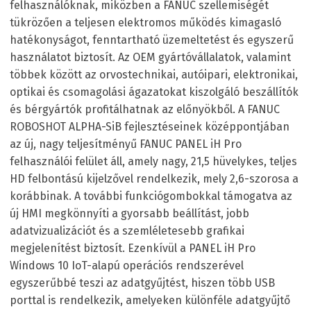
felhasználóknak, miközben a FANUC szellemiségét
tükrözően a teljesen elektromos működés kimagasló
hatékonyságot, fenntartható üzemeltetést és egyszerű
használatot biztosít. Az OEM gyártóvállalatok, valamint
többek között az orvostechnikai, autóipari, elektronikai,
optikai és csomagolási ágazatokat kiszolgáló beszállítók
és bérgyártók profitálhatnak az előnyökből. A FANUC
ROBOSHOT ALPHA-SiB fejlesztéseinek középpontjában
az új, nagy teljesítményű FANUC PANEL iH Pro
felhasználói felület áll, amely nagy, 21,5 hüvelykes, teljes
HD felbontású kijelzővel rendelkezik, mely 2,6-szorosa a
korábbinak. A további funkciógombokkal támogatva az
új HMI megkönnyíti a gyorsabb beállítást, jobb
adatvizualizációt és a szemléletesebb grafikai
megjelenítést biztosít. Ezenkívül a PANEL iH Pro
Windows 10 IoT-alapú operációs rendszerével
egyszerűbbé teszi az adatgyűjtést, hiszen több USB
porttal is rendelkezik, amelyeken különféle adatgyűjtő