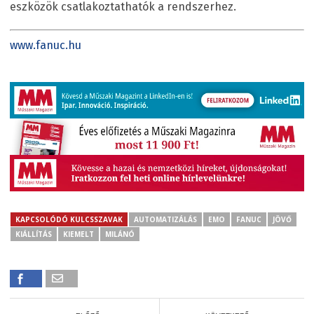
eszközök csatlakoztathatók a rendszerhez.
www.fanuc.hu
KAPCSOLÓDÓ KULCSSZAVAK
AUTOMATIZÁLÁS
EMO
FANUC
JÖVŐ
KIÁLLÍTÁS
KIEMELT
MILÁNÓ