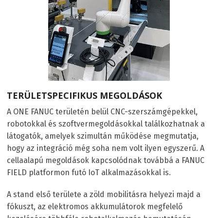
TERÜLETSPECIFIKUS MEGOLDÁSOK
A ONE FANUC területén belül CNC-szerszámgépekkel,
robotokkal és szoftvermegoldásokkal találkozhatnak a
látogatók, amelyek szimultán működése megmutatja,
hogy az integráció még soha nem volt ilyen egyszerű. A
cellaalapú megoldások kapcsolódnak továbbá a FANUC
FIELD platformon futó IoT alkalmazásokkal is.
A stand első területe a zöld mobilitásra helyezi majd a
fókuszt, az elektromos akkumulátorok megfelelő