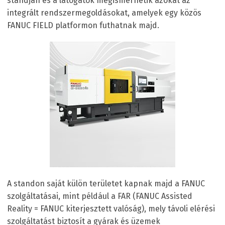
standján és a látogatók megismerhetik azokat az
integrált rendszermegoldásokat, amelyek egy közös
FANUC FIELD platformon futhatnak majd.
A standon saját külön területet kapnak majd a FANUC
szolgáltatásai, mint például a FAR (FANUC Assisted
Reality = FANUC kiterjesztett valóság), mely távoli elérési
szolgáltatást biztosít a gyárak és üzemek