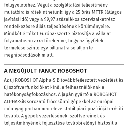
felügyeletéhez. Végül a szolgáltatási teljesítmény
mutatóira is rátekinthetünk: így a 25 órás MTTR (átlagos
javítási idő) vagy a 99,97 százalékos szervizalkatrész
rendelkezésre állás teljesítésének körülményeire.
Mindkét értéket Európa-szerte biztosítja a vállalat
folyamatosan arra törekedve, hogy az ügyfelek
termelése szinte egy pillanatra se álljon le
meghibásodások miatt.
A MEGÚJULT FANUC ROBOSHOT
Az új ROBOSHOT Alpha-SiB továbbfejlesztett vezérlést és
új szoftverfunkciókat kínál a felhasználóknak a
hatékonyságfokozáshoz. A japán gyártó a ROBOSHOT
ALPHA-SiB sorozatú fröccsöntő gépekkel az európai
műanyagiparban már eleve stabil piaci pozícióját erősíti
tovább. A gépek vezérlésének, szoftvereinek és
teljesítményének fejlesztése további előnyt biztosít a