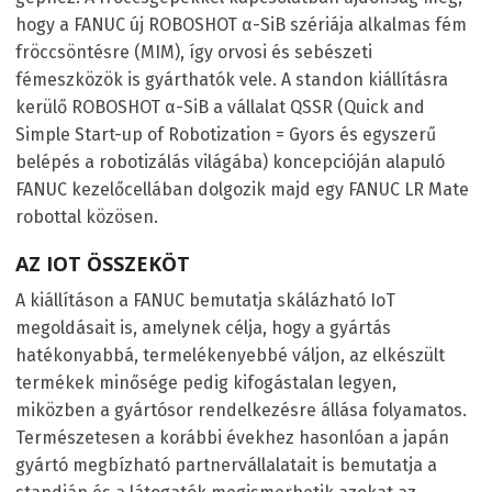
hogy a FANUC új ROBOSHOT α-SiB szériája alkalmas fém
fröccsöntésre (MIM), így orvosi és sebészeti
fémeszközök is gyárthatók vele. A standon kiállításra
kerülő ROBOSHOT α-SiB a vállalat QSSR (Quick and
Simple Start-up of Robotization = Gyors és egyszerű
belépés a robotizálás világába) koncepcióján alapuló
FANUC kezelőcellában dolgozik majd egy FANUC LR Mate
robottal közösen.
AZ IOT ÖSSZEKÖT
A kiállításon a FANUC bemutatja skálázható IoT
megoldásait is, amelynek célja, hogy a gyártás
hatékonyabbá, termelékenyebbé váljon, az elkészült
termékek minősége pedig kifogástalan legyen,
miközben a gyártósor rendelkezésre állása folyamatos.
Természetesen a korábbi évekhez hasonlóan a japán
gyártó megbízható partnervállalatait is bemutatja a