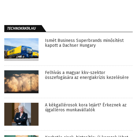
TECHNOKRATA.HU
Ismét Business Superbrands minősítést
kapott a Dachser Hungary
Felhívás a magyar kkv-szektor
összefogására az energiakrízis kezelésére
A kékgallérosok kora lejárt? Érkeznek az
újgalléros munkavállalók