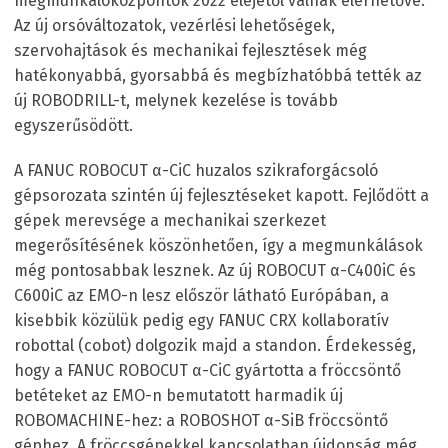
megmunkálóközpontok 2022 elejétől válnak elérhetővé.
Az új orsóváltozatok, vezérlési lehetőségek,
szervohajtások és mechanikai fejlesztések még
hatékonyabbá, gyorsabbá és megbízhatóbbá tették az
új ROBODRILL-t, melynek kezelése is tovább
egyszerűsödött.
A FANUC ROBOCUT α-CiC huzalos szikraforgácsoló
gépsorozata szintén új fejlesztéseket kapott. Fejlődött a
gépek merevsége a mechanikai szerkezet
megerősítésének köszönhetően, így a megmunkálások
még pontosabbak lesznek. Az új ROBOCUT α-C400iC és
C600iC az EMO-n lesz először látható Európában, a
kisebbik közülük pedig egy FANUC CRX kollaboratív
robottal (cobot) dolgozik majd a standon. Érdekesség,
hogy a FANUC ROBOCUT α-CiC gyártotta a fröccsöntő
betéteket az EMO-n bemutatott harmadik új
ROBOMACHINE-hez: a ROBOSHOT α-SiB fröccsöntő
géphez. A fröccsgépekkel kapcsolatban újdonság még,