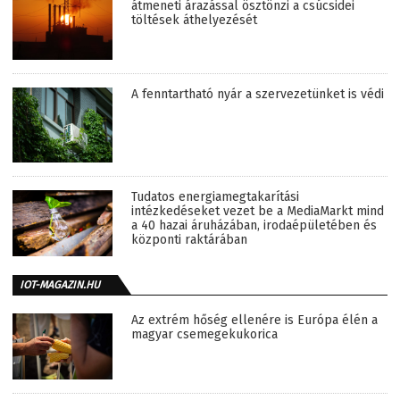
átmeneti árazással ösztönzi a csúcsidei
töltések áthelyezését
A fenntartható nyár a szervezetünket is védi
Tudatos energiamegtakarítási
intézkedéseket vezet be a MediaMarkt mind
a 40 hazai áruházában, irodaépületében és
központi raktárában
IOT-MAGAZIN.HU
Az extrém hőség ellenére is Európa élén a
magyar csemegekukorica