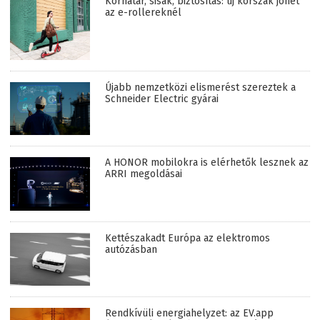
Korhatár, sisak, biztosítás: új korszak jöhet
az e-rollereknél
Újabb nemzetközi elismerést szereztek a
Schneider Electric gyárai
A HONOR mobilokra is elérhetők lesznek az
ARRI megoldásai
Kettészakadt Európa az elektromos
autózásban
Rendkívüli energiahelyzet: az EV.app