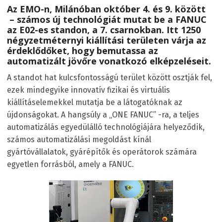
Az EMO-n, Milánóban október 4. és 9. között
– számos új technológiát mutat be a FANUC
az E02-es standon, a 7. csarnokban. Itt 1250
négyzetméternyi kiállítási területen várja az
érdeklődőket, hogy bemutassa az
automatizált jövőre vonatkozó elképzeléseit.
A standot hat kulcsfontosságú terület között osztják fel,
ezek mindegyike innovatív fizikai és virtuális
kiállításelemekkel mutatja be a látogatóknak az
újdonságokat. A hangsúly a „ONE FANUC” -ra, a teljes
automatizálás egyedülálló technológiájára helyeződik,
számos automatizálási megoldást kínál
gyártóvállalatok, gyárépítők és operátorok számára
egyetlen forrásból, amely a FANUC.