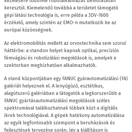
kezelésére többféle robotalkalmazás bemutatásán
keresztül. Kiemelendő továbbá a területet támogató
gépi látási technológia is, erre példa a 3DV-1600
érzékelő, amely szintén az EMO-n mutatkozik be az
európai közönségnek.
Az elektromobilitás mellett az orvostechnika sem szorul
háttérbe: a standon helyet kapnak optikai, precíziós
fémvágási és robotizálási megoldások is, amelyek e
szektorban megbízhatóan alkalmazhatók.
A stand központjában egy FANUC gyárautomatizálási (FA)
galériát helyeznek el. A lenyűgöző, esztétikus,
alagútszerű galériában a látogatók a legkorszerűbb a
FANUC gyártásautomatizálási megoldások széles
spektrumával találkozhatnak többek közt a digitális
ikrek technológiával. A gépek hatékony automatizálása
az egyik legfontosabb szempont a beruházások és
fejlesztések tervezése során, így a kiállításon is