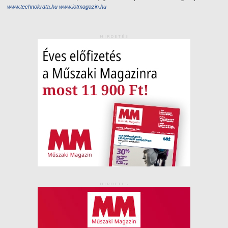
www.technokrata.hu
www.iotmagazin.hu
HIRDETÉS
HIRDETÉS