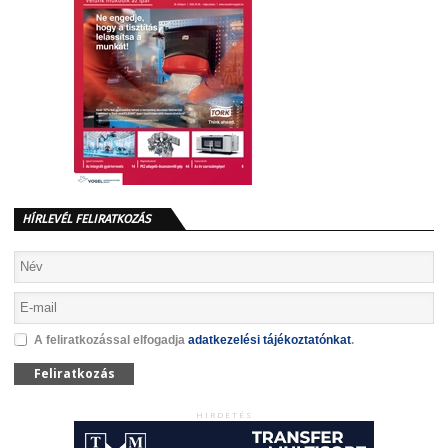
HÍRLEVÉL FELIRATKOZÁS
A feliratkozással elfogadja
adatkezelési tájékoztatónkat
.
Feliratkozás
HIRDETÉS