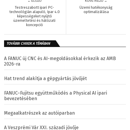
← ELŐZŐ
KÖVETKEZŐ →
Testreszabott ipari PC-
Üzemi hatékonyság
technológián alapuló, Ipar 4.0
optimalizálása
képességeket nyújtó
üzemeltetési és hálózati
koncepció
TOVÁBBI CIKKEK A TÉMÁBAN
A FANUC új CNC és AI-megoldásokkal érkezik az AMB
2026-ra
Hat trend alakítja a gépgyártás jövőjét
FANUC–Fujitsu együttműködés a Physical AI ipari
bevezetésében
Megaalkatrészek az autóiparban
A Veszprémi Vár XXI. századi jövője