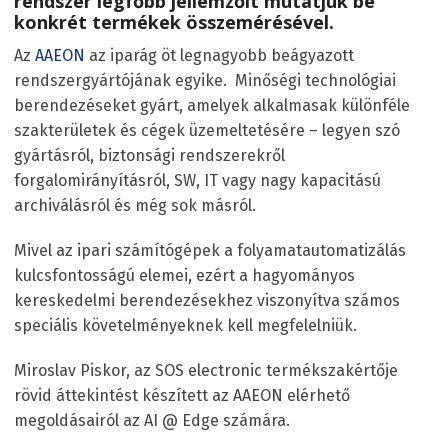
rendszer legfőbb jellemzőit mutatjuk be
konkrét termékek összemérésével.
Az
AAEON
az iparág öt legnagyobb beágyazott
rendszergyártójának egyike. Minőségi technológiai
berendezéseket gyárt, amelyek alkalmasak különféle
szakterületek és cégek üzemeltetésére – legyen szó
gyártásról, biztonsági rendszerekről
forgalomirányításról, SW, IT vagy nagy kapacitású
archiválásról és még sok másról.
Mivel az ipari számítógépek a folyamatautomatizálás
kulcsfontosságú elemei, ezért a hagyományos
kereskedelmi berendezésekhez viszonyítva számos
speciális követelményeknek kell megfelelniük.
Miroslav Piskor, az SOS electronic termékszakértője
rövid áttekintést készített az AAEON elérhető
megoldásairól az AI @ Edge számára.