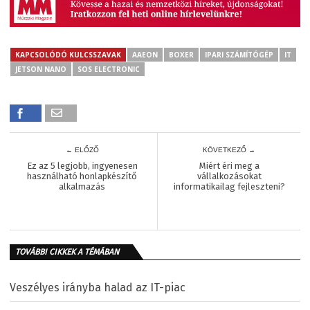
KAPCSOLÓDÓ KULCSSZAVAK
AAEON
BOXER
IPARI SZÁMÍTÓGÉP
IT
JETSON NANO
SOS ELECTRONIC
← ELŐZŐ
KÖVETKEZŐ →
Ez az 5 legjobb, ingyenesen
Miért éri meg a
használható honlapkészítő
vállalkozásokat
alkalmazás
informatikailag fejleszteni?
TOVÁBBI CIKKEK A TÉMÁBAN
Veszélyes irányba halad az IT-piac