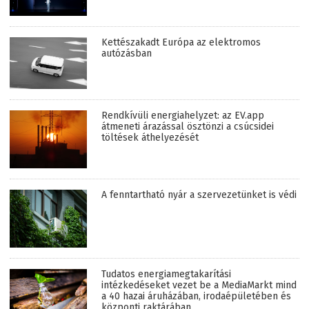
Kettészakadt Európa az elektromos
autózásban
Rendkívüli energiahelyzet: az EV.app
átmeneti árazással ösztönzi a csúcsidei
töltések áthelyezését
A fenntartható nyár a szervezetünket is védi
Tudatos energiamegtakarítási
intézkedéseket vezet be a MediaMarkt mind
a 40 hazai áruházában, irodaépületében és
központi raktárában