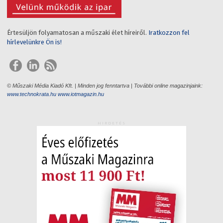
Értesüljön folyamatosan a műszaki élet híreiről.
Iratkozzon fel
hírlevelünkre Ön is!
© Műszaki Média Kiadó Kft. | Minden jog fenntartva | További online magazinjaink:
www.technokrata.hu
www.iotmagazin.hu
HIRDETÉS