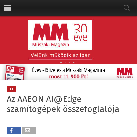
HIRDETÉS
IT
Az AAEON AI@Edge
számítógépek összefoglalója