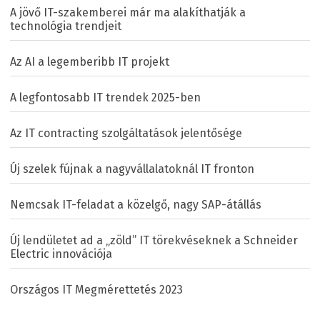
A jövő IT-szakemberei már ma alakíthatják a
technológia trendjeit
Az AI a legemberibb IT projekt
A legfontosabb IT trendek 2025-ben
Az IT contracting szolgáltatások jelentősége
Új szelek fújnak a nagyvállalatoknál IT fronton
Nemcsak IT-feladat a közelgő, nagy SAP-átállás
Új lendületet ad a „zöld” IT törekvéseknek a Schneider
Electric innovációja
Országos IT Megmérettetés 2023