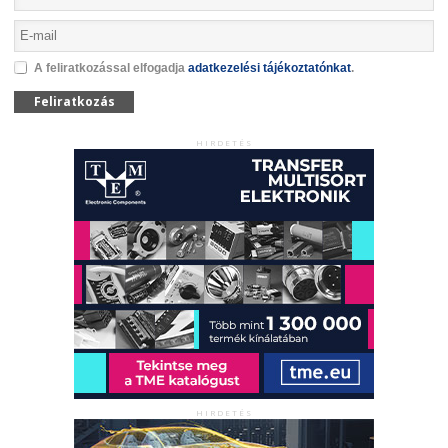
A feliratkozással elfogadja
adatkezelési tájékoztatónkat
.
Feliratkozás
HIRDETÉS
HIRDETÉS