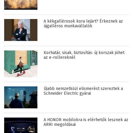
A kékgallérosok kora lejárt? Érkeznek az
újgalléros munkavállalók
Korhatár, sisak, biztosítás: új korszak jöhet
az e-rollereknél
Újabb nemzetközi elismerést szereztek a
Schneider Electric gyárai
A HONOR mobilokra is elérhetők lesznek az
ARRI megoldásai