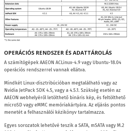
OPERÁCIÓS RENDSZER ÉS ADATTÁROLÁS
A számítógépek AAEON ACLinux-4.9 vagy Ubuntu-18.04
operációs rendszerrel vannak ellátva.
Mindkét Linux-disztribúcióban megtalálható vagy az
Nvidia JetPack SDK 4.5, vagy a 4.5.1. Szükség esetén az
AAEON webhelyéről letölthető bináris kép, és feltölthető
microSD vagy eMMC memóriakártyára. Az eljárás pontos
menetét a felhasználói kézikönyv tartalmazza.
Egyes sorozatok lehetővé teszik a SATA, mSATA vagy M.2