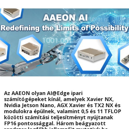
Az AAEON olyan AI@Edge ipari
számítógépeket kínál, amelyek Xavier NX,
Nvidia Jetson Nano, AGX Xavier és TX2 NX és
modulokra épülnek, valamint 0,5 és 11 TFLOP
közötti számítási teljesítményt nyújtanak
FP16 pontossággal. Három beágyazott