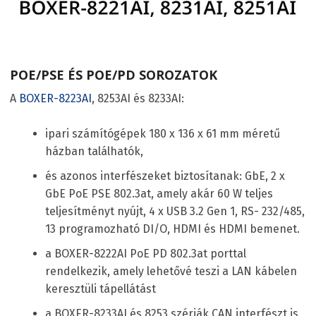
POE/PSE ÉS POE/PD SOROZATOK
A
BOXER-8223AI
, 8253AI és 8233AI:
ipari számítógépek 180 x 136 x 61 mm méretű
házban találhatók,
és azonos interfészeket biztosítanak: GbE, 2 x
GbE PoE PSE 802.3at, amely akár 60 W teljes
teljesítményt nyújt, 4 x USB 3.2 Gen 1, RS- 232/485,
13 programozható DI/O, HDMI és HDMI bemenet.
a BOXER-8222AI PoE PD 802.3at porttal
rendelkezik, amely lehetővé teszi a LAN kábelen
keresztüli tápellátást
a BOXER-8233AI és 8253 szériák CAN interfészt is