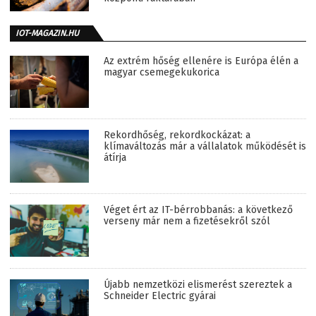
IOT-MAGAZIN.HU
Az extrém hőség ellenére is Európa élén a
magyar csemegekukorica
Rekordhőség, rekordkockázat: a
klímaváltozás már a vállalatok működését is
átírja
Véget ért az IT-bérrobbanás: a következő
verseny már nem a fizetésekről szól
Újabb nemzetközi elismerést szereztek a
Schneider Electric gyárai