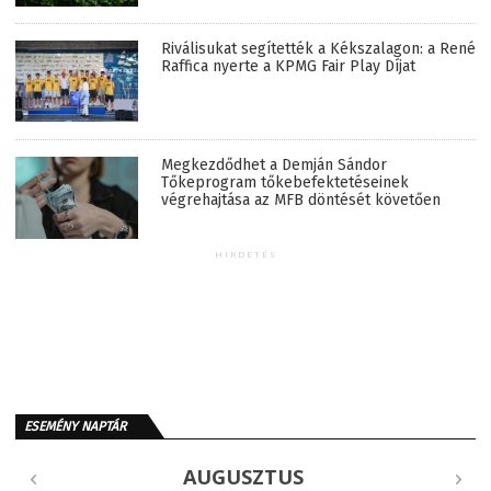
Riválisukat segítették a Kékszalagon: a René
Raffica nyerte a KPMG Fair Play Díjat
Megkezdődhet a Demján Sándor
Tőkeprogram tőkebefektetéseinek
végrehajtása az MFB döntését követően
HIRDETÉS
ESEMÉNY NAPTÁR
AUGUSZTUS