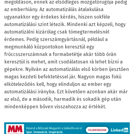
megoldáson, ennek az elsődleges mozgatórugója pedig
az emberhiány. Az automatizálás átalakulása
ugyanakkor egy érdekes kérdés, hiszen sokféle
automatizálási szint létezik. Mindenki azt képzeli, hogy
automatizálni kizárólag csak tömegtermelésnél
érdemes. Pedig szerszámgyártásnál, például a
megmunkáló központokon keresztül egy
fröccsszerszámnak a formabetétje akár több órán
keresztül is mehet, amit csodálatosan rá lehet bízni a
gépekre. Nyilván az automatizálás első körben ijesztően
magas kezdeti befektetéssel jár. Nagyon magas fokú
elköteleződés kell, hogy elinduljon az ember egy
automatizálási irányba. Ezt követően azonban akár már
az első, de a második, harmadik és sokadik gép után
mindenképpen bőven visszahozza az értékét.