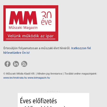
Értesüljön folyamatosan a műszaki élet híreiről.
Iratkozzon fel
hírlevelünkre Ön is!
© Műszaki Média Kiadó Kft. | Minden jog fenntartva | További online magazinjaink:
www.technokrata.hu
www.iotmagazin.hu
HIRDETÉS