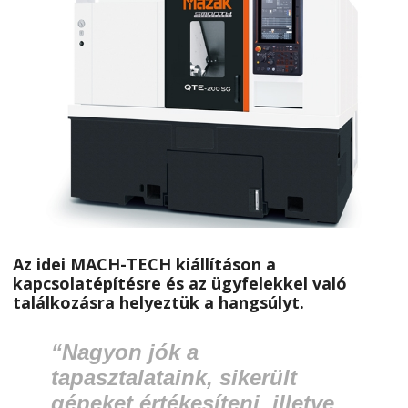
Az idei MACH-TECH kiállításon a
kapcsolatépítésre és az ügyfelekkel való
találkozásra helyeztük a hangsúlyt.
“Nagyon jók a
tapasztalataink, sikerült
gépeket értékesíteni, illetve