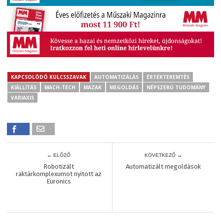
KAPCSOLÓDÓ KULCSSZAVAK
AUTOMATIZÁLÁS
ÉRTÉKTEREMTÉS
KIÁLLÍTÁS
MACH-TECH
MAZAK
MEGOLDÁS
NÉPSZERŰ TUDOMÁNY
VARIAXIS
← ELŐZŐ
KÖVETKEZŐ →
Robotizált
Automatizált megoldások
raktárkomplexumot nyitott az
Euronics