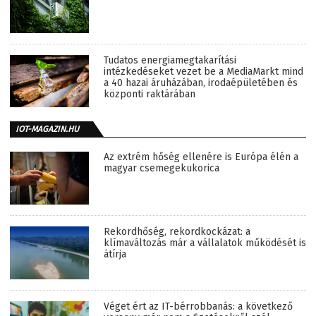
Tudatos energiamegtakarítási
intézkedéseket vezet be a MediaMarkt mind
a 40 hazai áruházában, irodaépületében és
központi raktárában
IOT-MAGAZIN.HU
Az extrém hőség ellenére is Európa élén a
magyar csemegekukorica
Rekordhőség, rekordkockázat: a
klímaváltozás már a vállalatok működését is
átírja
Véget ért az IT-bérrobbanás: a következő