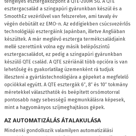
tengelyes esztergaközpont a QTE-200M SG. A QTE
esztergacsalád a szingapúri gyárunkban készül és a
SmoothEz vezérlővel van felszerelve, ami tavaly év
végén debütált ez EMO-n. Az eddigiekben csúcsvezérlős
technológiájú esztergáink Japánban, illetve Angliában
készültek. A már meglévő eszterga termékcsaládjaink
mellé szerettünk volna egy másik belépőszintű
esztergacsaládot, ez pedig a szingapúri gyárunkban
készülő QTE család. A QTE szériánál több opcióra is van
lehetőség és gyakorlatilag üzemenként rá tudjuk
illeszteni a gyártástechnológiára a gépeket a megfelelő
opciókkal együtt. A QTE esztergák 6″, 8″ és 10″ tokmány
méretekkel választhatók és beépített orsómotorral
pontosabb nagy sebességű megmunkálásra képesek,
mint a hagyományos szíjmeghajtásos gépek.
AZ AUTOMATIZÁLÁS ÁTALAKULÁSA
Mindenki gondolkozik valamilyen automatizálási