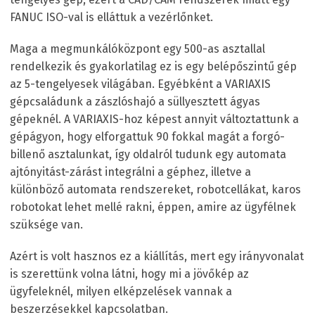
FANUC ISO-val is elláttuk a vezérlőnket.
Maga a megmunkálóközpont egy 500-as asztallal
rendelkezik és gyakorlatilag ez is egy belépőszintű gép
az 5-tengelyesek világában. Egyébként a VARIAXIS
gépcsaládunk a zászlóshajó a süllyesztett ágyas
gépeknél. A VARIAXIS-hoz képest annyit változtattunk a
gépágyon, hogy elforgattuk 90 fokkal magát a forgó-
billenő asztalunkat, így oldalról tudunk egy automata
ajtónyitást-zárást integrálni a géphez, illetve a
különböző automata rendszereket, robotcellákat, karos
robotokat lehet mellé rakni, éppen, amire az ügyfélnek
szüksége van.
Azért is volt hasznos ez a kiállítás, mert egy irányvonalat
is szerettünk volna látni, hogy mi a jövőkép az
ügyfeleknél, milyen elképzelések vannak a
beszerzésekkel kapcsolatban.