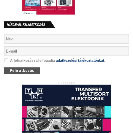
HÍRLEVÉL FELIRATKOZÁS
A feliratkozással elfogadja
adatkezelési tájékoztatónkat
.
Feliratkozás
HIRDETÉS