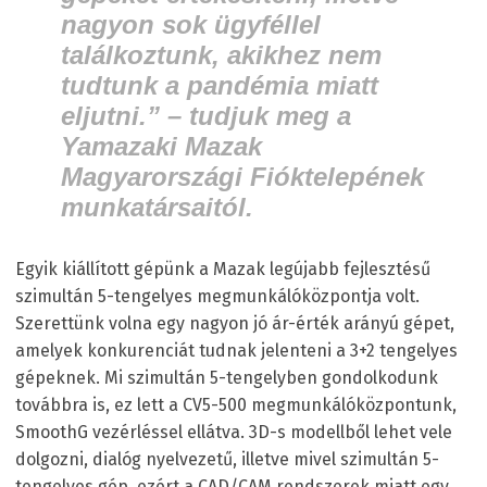
nagyon sok ügyféllel
találkoztunk, akikhez nem
tudtunk a pandémia miatt
eljutni.” – tudjuk meg a
Yamazaki Mazak
Magyarországi Fióktelepének
munkatársaitól.
Egyik kiállított gépünk a Mazak legújabb fejlesztésű
szimultán 5-tengelyes megmunkálóközpontja volt.
Szerettünk volna egy nagyon jó ár-érték arányú gépet,
amelyek konkurenciát tudnak jelenteni a 3+2 tengelyes
gépeknek. Mi szimultán 5-tengelyben gondolkodunk
továbbra is, ez lett a CV5-500 megmunkálóközpontunk,
SmoothG vezérléssel ellátva. 3D-s modellből lehet vele
dolgozni, dialóg nyelvezetű, illetve mivel szimultán 5-
tengelyes gép, ezért a CAD/CAM rendszerek miatt egy