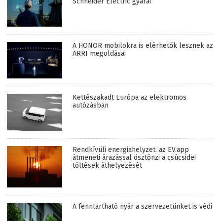
Schneider Electric gyárai
A HONOR mobilokra is elérhetők lesznek az
ARRI megoldásai
Kettészakadt Európa az elektromos
autózásban
Rendkívüli energiahelyzet: az EV.app
átmeneti árazással ösztönzi a csúcsidei
töltések áthelyezését
A fenntartható nyár a szervezetünket is védi