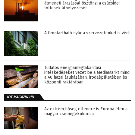
átmeneti árazással ösztönzi a csúcsidei
töltések áthelyezését
A fenntartható nyár a szervezetünket is védi
Tudatos energiamegtakarítási
intézkedéseket vezet be a MediaMarkt mind
a 40 hazai áruházában, irodaépületében és
központi raktárában
IOT-MAGAZIN.HU
Az extrém hőség ellenére is Európa élén a
magyar csemegekukorica