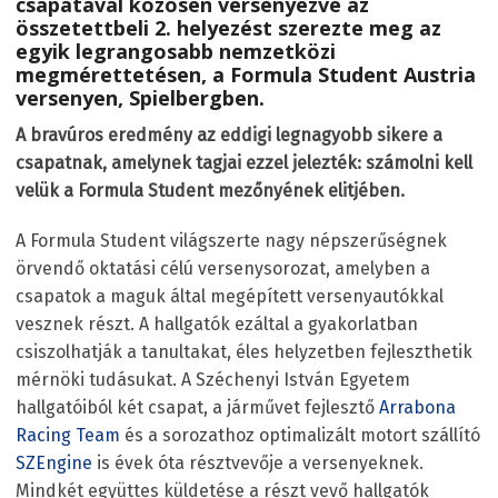
csapatával közösen versenyezve az
összetettbeli 2. helyezést
szerezte meg az
egyik legrangosabb nemzetközi
megmérettetésen, a
Formula Student
Austria
versenyen, Spielbergben.
A bravúros eredmény az eddigi legnagyobb sikere a
csapatnak, amelynek tagjai ezzel jelezték: számolni kell
velük a Formula Student mezőnyének elitjében.
A Formula Student világszerte nagy népszerűségnek
örvendő oktatási célú versenysorozat, amelyben a
csapatok a maguk által megépített versenyautókkal
vesznek részt. A hallgatók ezáltal a gyakorlatban
csiszolhatják a tanultakat, éles helyzetben fejleszthetik
mérnöki tudásukat. A Széchenyi István Egyetem
hallgatóiból két csapat, a járművet fejlesztő
Arrabona
Racing Team
és a sorozathoz optimalizált motort szállító
SZEngine
is évek óta résztvevője a versenyeknek.
Mindkét együttes küldetése a részt vevő hallgatók