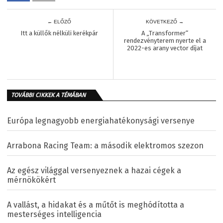
← ELŐZŐ
KÖVETKEZŐ →
Itt a küllők nélküli kerékpár
A „Transformer“
rendezvényterem nyerte el a
2022-es arany vector díjat
TOVÁBBI CIKKEK A TÉMÁBAN
Európa legnagyobb energiahatékonysági versenye
Arrabona Racing Team: a második elektromos szezon
Az egész világgal versenyeznek a hazai cégek a
mérnökökért
A vallást, a hidakat és a műtőt is meghódította a
mesterséges intelligencia