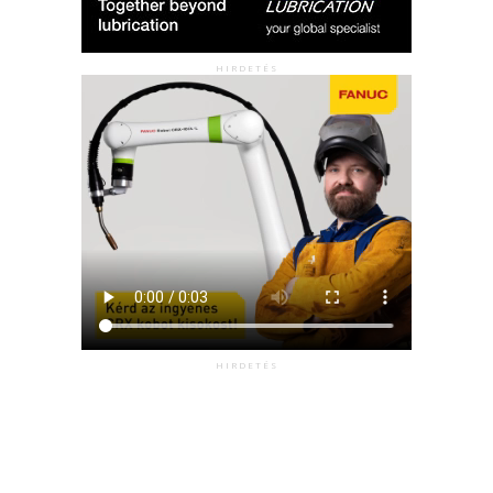
HIRDETÉS
HIRDETÉS