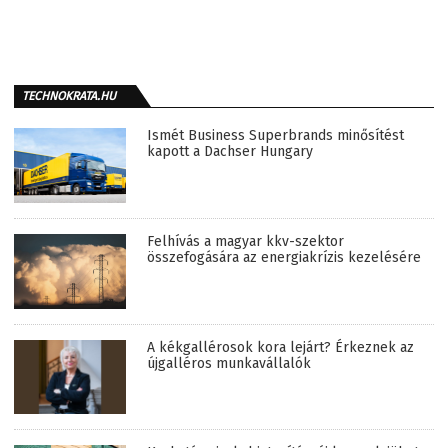
TECHNOKRATA.HU
Ismét Business Superbrands minősítést
kapott a Dachser Hungary
Felhívás a magyar kkv-szektor
összefogására az energiakrízis kezelésére
A kékgallérosok kora lejárt? Érkeznek az
újgalléros munkavállalók