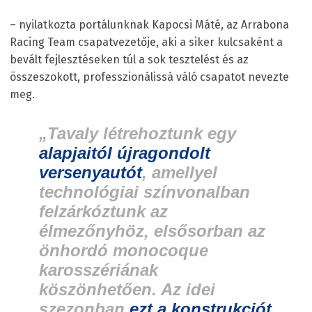
– nyilatkozta portálunknak Kapocsi Máté, az Arrabona
Racing Team csapatvezetője, aki a siker kulcsaként a
bevált fejlesztéseken túl a sok tesztelést és az
összeszokott, professzionálissá váló csapatot nevezte
meg.
„Tavaly létrehoztunk egy
alapjaitól újragondolt
versenyautót
, amellyel
technológiai színvonalban
felzárkóztunk az
élmezőnyhöz, elsősorban az
önhordó monocoque
karosszériának
köszönhetően. Az idei
szezonban
ezt a konstrukciót