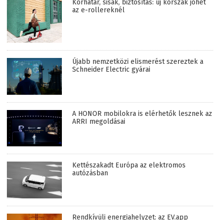
Korhatár, sisak, biztosítás: új korszak jöhet
az e-rollereknél
Újabb nemzetközi elismerést szereztek a
Schneider Electric gyárai
A HONOR mobilokra is elérhetők lesznek az
ARRI megoldásai
Kettészakadt Európa az elektromos
autózásban
Rendkívüli energiahelyzet: az EV.app