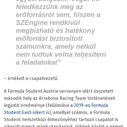
feledkezzünk meg az
erőforrásról sem, hiszen a
SZEngine rendkívül
megbízható és hatékony
erőforrást biztosított
számunkra, amely nélkül
nem tudtuk volna teljesíteni
a feladatokat”
– értékelt a csapatvezető.
A Formula Student Austria versenyen elért összetett
második hely az Arrabona Racing Team történetének
legjobb eredménye (felülmúlva
a 2019-es Formula
Student East-sikert
is), amellyel számos, a Formula
Student nemzetközi élmezőnyéhez tartozó csapatot is
sikerült maguk mögé utasítaniuk, többek között a német