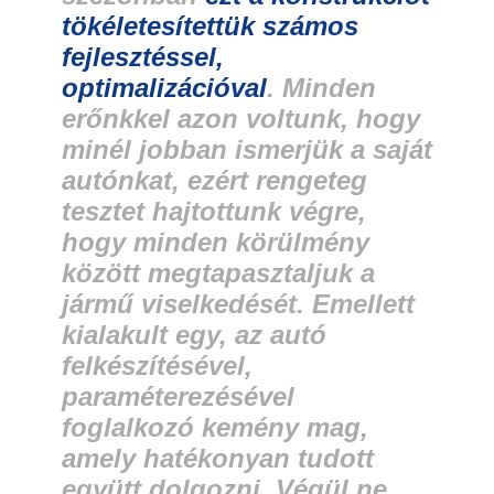
tökéletesítettük számos
fejlesztéssel,
optimalizációval
. Minden
erőnkkel azon voltunk, hogy
minél jobban ismerjük a saját
autónkat, ezért rengeteg
tesztet hajtottunk végre,
hogy minden körülmény
között megtapasztaljuk a
jármű viselkedését. Emellett
kialakult egy, az autó
felkészítésével,
paraméterezésével
foglalkozó kemény mag,
amely hatékonyan tudott
együtt dolgozni. Végül ne