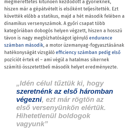
megmérettetés kitűnően kezdődött a győrieknek,
hiszen már a gépátvételt is elsőként teljesítették. Ezt
követték előbb a statikus, majd a hét második felében a
dinamikus versenyszámok. A győri csapat több
kategóriában dobogós helyen végzett, hiszen a hosszú
távon is nagy megbízhatóságot igénylő
endurance
számban második
, a motor üzemanyag-fogyasztásának
hatékonyságát vizsgáló
efficiency számban pedig első
pozíciót értek el – ami végül a hatalmas sikernek
számító összetettbeli második helyet eredményezte.
„Idén célul tűztük ki, hogy
szeretnénk az első háromban
végezni
, ezt már rögtön az
első versenyünkön elértük.
Hihetetlenül boldogok
vagyunk”