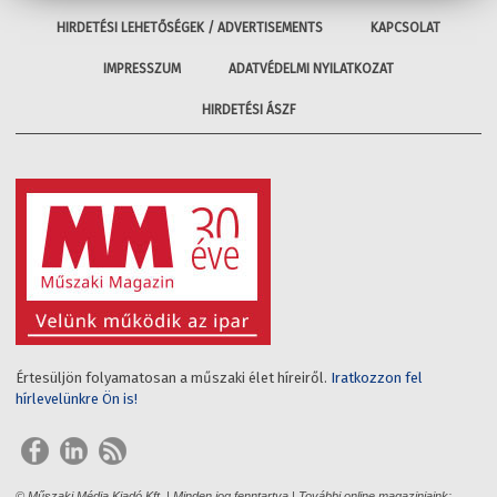
HIRDETÉSI LEHETŐSÉGEK / ADVERTISEMENTS
KAPCSOLAT
IMPRESSZUM
ADATVÉDELMI NYILATKOZAT
HIRDETÉSI ÁSZF
Értesüljön folyamatosan a műszaki élet híreiről.
Iratkozzon fel
hírlevelünkre Ön is!
© Műszaki Média Kiadó Kft. | Minden jog fenntartva | További online magazinjaink: