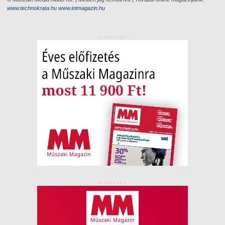
www.technokrata.hu
www.iotmagazin.hu
HIRDETÉS
HIRDETÉS