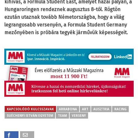
kihívás, a Formula Student East, amelyet hazai pályán, a
Hungaroringen rendeznek augusztus 8-tól. Rögtön
ezután utaznak tovább Németországba, hogy a világ
legrangosabb versenyén, a Formula Student Germany
mezőnyében is próbára tegyék járművük képességeit.
KAPCSOLÓDÓ KULCSSZAVAK
ARRABONA
ART
AUSZTRIA
RACING
SUÉCHENYI ISTVÁN EGYETEM
TEAM
VERSENY