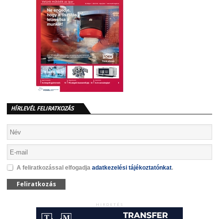
HÍRLEVÉL FELIRATKOZÁS
A feliratkozással elfogadja
adatkezelési tájékoztatónkat
.
Feliratkozás
HIRDETÉS