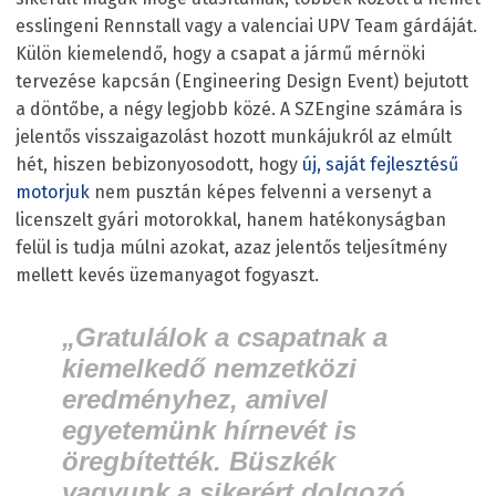
esslingeni Rennstall vagy a valenciai UPV Team gárdáját.
Külön kiemelendő, hogy a csapat a jármű mérnöki
tervezése kapcsán (Engineering Design Event) bejutott
a döntőbe, a négy legjobb közé. A SZEngine számára is
jelentős visszaigazolást hozott munkájukról az elmúlt
hét, hiszen bebizonyosodott, hogy
új, saját fejlesztésű
motorjuk
nem pusztán képes felvenni a versenyt a
licenszelt gyári motorokkal, hanem hatékonyságban
felül is tudja múlni azokat, azaz jelentős teljesítmény
mellett kevés üzemanyagot fogyaszt.
„Gratulálok a csapatnak a
kiemelkedő nemzetközi
eredményhez, amivel
egyetemünk hírnevét is
öregbítették. Büszkék
vagyunk a sikerért dolgozó