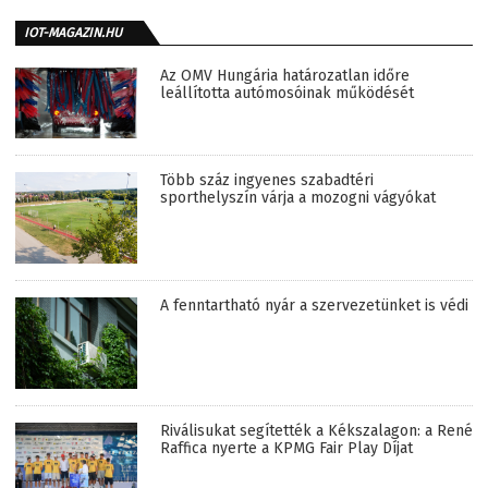
IOT-MAGAZIN.HU
Az OMV Hungária határozatlan időre
leállította autómosóinak működését
Több száz ingyenes szabadtéri
sporthelyszín várja a mozogni vágyókat
A fenntartható nyár a szervezetünket is védi
Riválisukat segítették a Kékszalagon: a René
Raffica nyerte a KPMG Fair Play Díjat