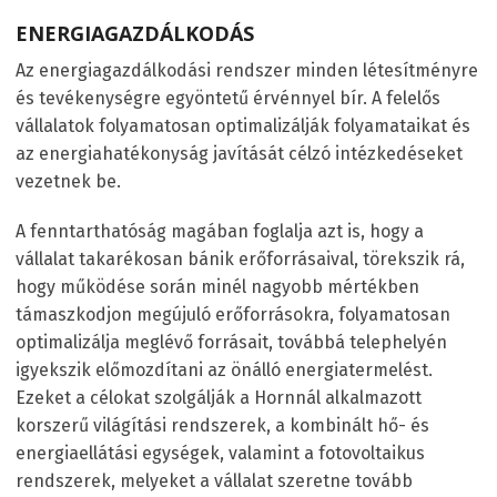
ENERGIAGAZDÁLKODÁS
Az energiagazdálkodási rendszer minden létesítményre
és tevékenységre egyöntetű érvénnyel bír. A felelős
vállalatok folyamatosan optimalizálják folyamataikat és
az energiahatékonyság javítását célzó intézkedéseket
vezetnek be.
A fenntarthatóság magában foglalja azt is, hogy a
vállalat takarékosan bánik erőforrásaival, törekszik rá,
hogy működése során minél nagyobb mértékben
támaszkodjon megújuló erőforrásokra, folyamatosan
optimalizálja meglévő forrásait, továbbá telephelyén
igyekszik előmozdítani az önálló energiatermelést.
Ezeket a célokat szolgálják a Hornnál alkalmazott
korszerű világítási rendszerek, a kombinált hő- és
energiaellátási egységek, valamint a fotovoltaikus
rendszerek, melyeket a vállalat szeretne tovább