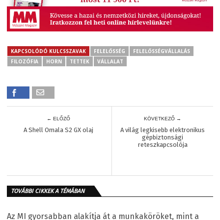
KAPCSOLÓDÓ KULCSSZAVAK
FELELŐSSÉG
FELELŐSSÉGVÁLLALÁS
FILOZÓFIA
HORN
TETTEK
VÁLLALAT
← ELŐZŐ
KÖVETKEZŐ →
A Shell Omala S2 GX olaj
A világ legkisebb elektronikus
gépbiztonsági
reteszkapcsolója
TOVÁBBI CIKKEK A TÉMÁBAN
Az MI gyorsabban alakítja át a munkaköröket, mint a