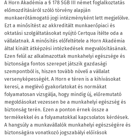
A Horn Akadémia a § 178 SGB III német foglalkoztatás
előmozdításáról szóló törvény alapján
munkaerőtámogató jogi intézményként lett megjelölve.
Ezt a minősítést az akkreditált munkaerőpiaci és
oktatási szolgáltatásokat nyújtó Certqua ítélte oda a
vállalatnak. A minősítés előfeltétele a Horn Akadémia
által kínált átképzési intézkedések megvalósításának.
Ezen felül az alkalmazottak munkahelyi egészsége és
biztonsága fontos szerepet játszik gazdasági
szempontból is, hiszen tovább növeli a vállalat
versenyképességét. A Horn e téren is a kihívásokat
keresi, a meglévő gyakorlatokat és normákat
folyamatosan vizsgálja, hogy mindig új, előremutató
megoldásokat vezessen be a munkahelyi egészség és
biztonság terén. Ezen a ponton érnek össze a
termékekkel és a folyamatokkal kapcsolatos kérdések.
A hangsúly a munkavállalók munkahelyi egészségére és
biztonságára vonatkozó jogszabályi előírások