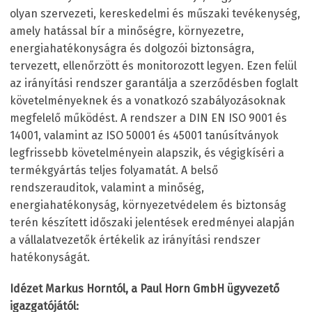
olyan szervezeti, kereskedelmi és műszaki tevékenység,
amely hatással bír a minőségre, környezetre,
energiahatékonyságra és dolgozói biztonságra,
tervezett, ellenőrzött és monitorozott legyen. Ezen felül
az irányítási rendszer garantálja a szerződésben foglalt
követelményeknek és a vonatkozó szabályozásoknak
megfelelő működést. A rendszer a DIN EN ISO 9001 és
14001, valamint az ISO 50001 és 45001 tanúsítványok
legfrissebb követelményein alapszik, és végigkíséri a
termékgyártás teljes folyamatát. A belső
rendszerauditok, valamint a minőség,
energiahatékonyság, környezetvédelem és biztonság
terén készített időszaki jelentések eredményei alapján
a vállalatvezetők értékelik az irányítási rendszer
hatékonyságát.
Idézet Markus Horntól, a Paul Horn GmbH ügyvezető
igazgatójától: