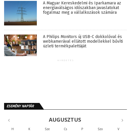
A Magyar Kereskedelmi és Iparkamara az
energiaválságos időszakban javaslatokat
fogalmaz meg a vállalkozások számára
A Philips Monitors új USB-C dokkolóval és
webkamerával ellátott modellekkel bővíti
üzleti termékpalettáját
HIRDETÉS
ESEMÉNY NAPTÁR
AUGUSZTUS
H
K
Sze
Cs
P
Szo
V