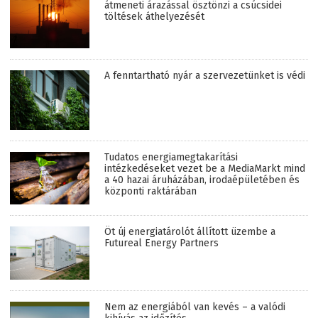
átmeneti árazással ösztönzi a csúcsidei
töltések áthelyezését
A fenntartható nyár a szervezetünket is védi
Tudatos energiamegtakarítási
intézkedéseket vezet be a MediaMarkt mind
a 40 hazai áruházában, irodaépületében és
központi raktárában
Öt új energiatárolót állított üzembe a
Futureal Energy Partners
Nem az energiából van kevés – a valódi