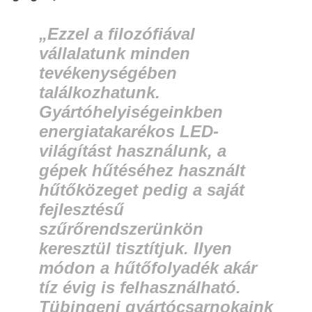
„Ezzel a filozófiával
vállalatunk minden
tevékenységében
találkozhatunk.
Gyártóhelyiségeinkben
energiatakarékos LED-
világítást használunk, a
gépek hűtéséhez használt
hűtőközeget pedig a saját
fejlesztésű
szűrőrendszerünkön
keresztül tisztítjuk. Ilyen
módon a hűtőfolyadék akár
tíz évig is felhasználható.
Tübingeni gyártócsarnokaink