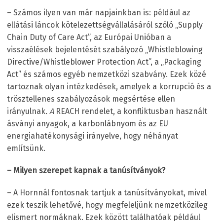
– Számos ilyen van már napjainkban is: például az
ellátási láncok kötelezettségvállalásáról szóló „Supply
Chain Duty of Care Act”, az Európai Unióban a
visszaélések bejelentését szabályozó „Whistleblowing
Directive/Whistleblower Protection Act”, a „Packaging
Act” és számos egyéb nemzetközi szabvány. Ezek közé
tartoznak olyan intézkedések, amelyek a korrupció és a
trösztellenes szabályozások megsértése ellen
irányulnak
. A
REACH rendelet, a konfliktusban használt
ásványi anyagok, a karbonlábnyom és az EU
energiahatékonysági irányelve, hogy néhányat
említsünk.
– Milyen szerepet kapnak a tanúsítványok?
– A Hornnál fontosnak tartjuk a tanúsítványokat, mivel
ezek teszik lehetővé, hogy megfeleljünk nemzetközileg
elismert normáknak. Ezek között találhatóak például