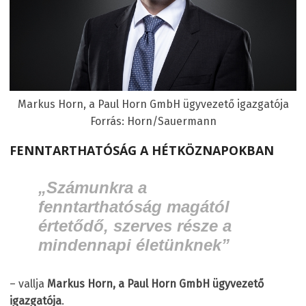
Markus Horn, a Paul Horn GmbH ügyvezető igazgatója
Forrás: Horn/Sauermann
FENNTARTHATÓSÁG A HÉTKÖZNAPOKBAN
„Számunkra a
fenntarthatóság magától
értetődő, szerves része a
mindennapi életünknek”
– vallja
Markus Horn, a Paul Horn GmbH ügyvezető
igazgatója
.