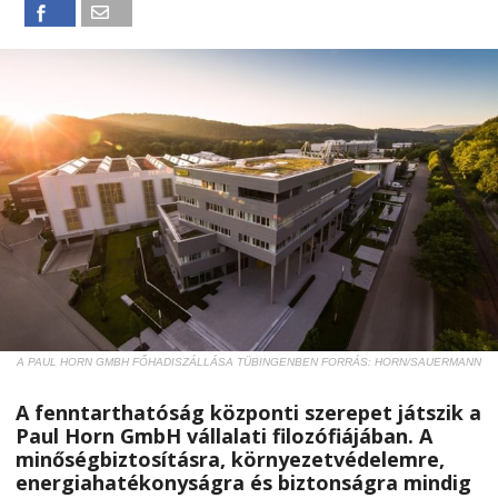
A PAUL HORN GMBH FŐHADISZÁLLÁSA TÜBINGENBEN FORRÁS: HORN/SAUERMANN
A fenntarthatóság központi szerepet játszik a
Paul Horn GmbH vállalati filozófiájában. A
minőségbiztosításra, környezetvédelemre,
energiahatékonyságra és biztonságra mindig