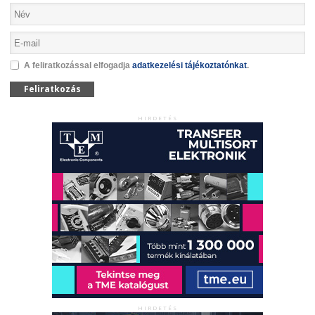
A feliratkozással elfogadja
adatkezelési tájékoztatónkat
.
Feliratkozás
HIRDETÉS
HIRDETÉS