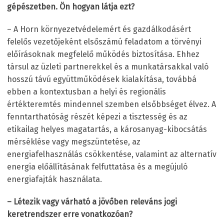
gépészetben. Ön hogyan látja ezt?
– A Horn környezetvédelemért és gazdálkodásért
felelős vezetőjeként elsőszámú feladatom a törvényi
előírásoknak megfelelő működés biztosítása. Ehhez
társul az üzleti partnerekkel és a munkatársakkal való
hosszú távú együttműködések kialakítása, továbbá
ebben a kontextusban a helyi és regionális
értékteremtés mindennel szemben elsőbbséget élvez. A
fenntarthatóság részét képezi a tisztesség és az
etikailag helyes magatartás, a károsanyag-kibocsátás
mérséklése vagy megszüntetése, az
energiafelhasználás csökkentése, valamint az alternatív
energia előállításának felfuttatása és a megújuló
energiafajták használata.
– Létezik vagy várható a jövőben releváns jogi
keretrendszer erre vonatkozóan?