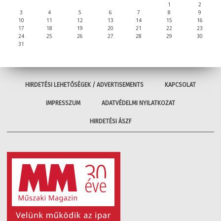
1
2
3
4
5
6
7
8
9
10
11
12
13
14
15
16
17
18
19
20
21
22
23
24
25
26
27
28
29
30
31
HIRDETÉSI LEHETŐSÉGEK / ADVERTISEMENTS
KAPCSOLAT
IMPRESSZUM
ADATVÉDELMI NYILATKOZAT
HIRDETÉSI ÁSZF