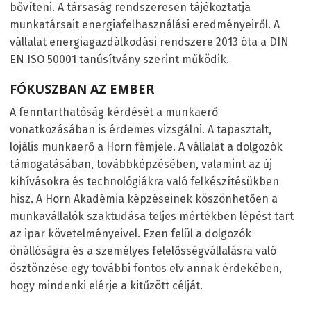
bővíteni. A társaság rendszeresen tájékoztatja
munkatársait energiafelhasználási eredményeiről. A
vállalat energiagazdálkodási rendszere 2013 óta a DIN
EN ISO 50001 tanúsítvány szerint működik.
FÓKUSZBAN AZ EMBER
A fenntarthatóság kérdését a munkaerő
vonatkozásában is érdemes vizsgálni. A tapasztalt,
lojális munkaerő a Horn fémjele. A vállalat a dolgozók
támogatásában, továbbképzésében, valamint az új
kihívásokra és technológiákra való felkészítésükben
hisz. A Horn Akadémia képzéseinek köszönhetően a
munkavállalók szaktudása teljes mértékben lépést tart
az ipar követelményeivel. Ezen felül a dolgozók
önállóságra és a személyes felelősségvállalásra való
ösztönzése egy további fontos elv annak érdekében,
hogy mindenki elérje a kitűzött célját.