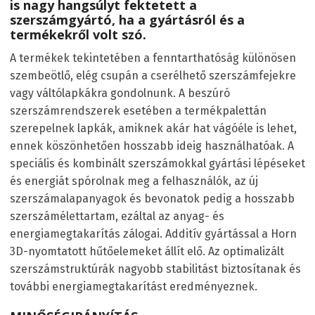
is nagy hangsúlyt fektetett a
szerszámgyártó, ha a gyártásról és a
termékekről volt szó.
A termékek tekintetében a fenntarthatóság különösen
szembeötlő, elég csupán a cserélhető szerszámfejekre
vagy váltólapkákra gondolnunk. A beszúró
szerszámrendszerek esetében a termékpalettán
szerepelnek lapkák, amiknek akár hat vágóéle is lehet,
ennek köszönhetően hosszabb ideig használhatóak. A
speciális és kombinált szerszámokkal gyártási lépéseket
és energiát spórolnak meg a felhasználók, az új
szerszámalapanyagok és bevonatok pedig a hosszabb
szerszámélettartam, ezáltal az anyag- és
energiamegtakarítás zálogai. Additív gyártással a Horn
3D-nyomtatott hűtőelemeket állít elő. Az optimalizált
szerszámstruktúrák nagyobb stabilitást biztosítanak és
további energiamegtakarítást eredményeznek.