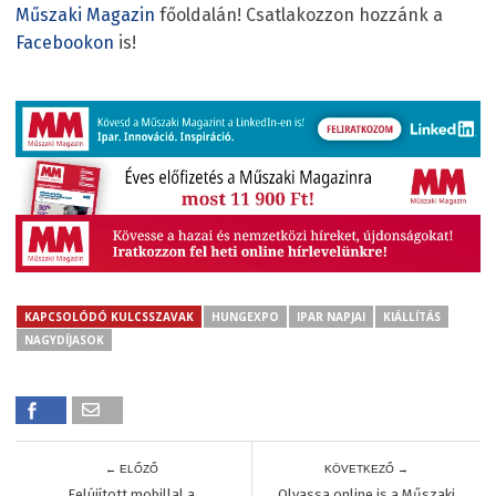
Műszaki Magazin
főoldalán! Csatlakozzon hozzánk a
Facebookon
is!
KAPCSOLÓDÓ KULCSSZAVAK
HUNGEXPO
IPAR NAPJAI
KIÁLLÍTÁS
NAGYDÍJASOK
← ELŐZŐ
KÖVETKEZŐ →
Felújított mobillal a
Olvassa online is a Műszaki