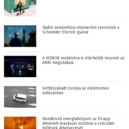
Újabb nemzetközi elismerést szereztek a
Schneider Electric gyárai
A HONOR mobilokra is elérhetők lesznek az
ARRI megoldásai
Kettészakadt Európa az elektromos
autózásban
Rendkívüli energiahelyzet: az EV.app
átmeneti árazással ösztönzi a csúcsidei
töltések áthelyezését