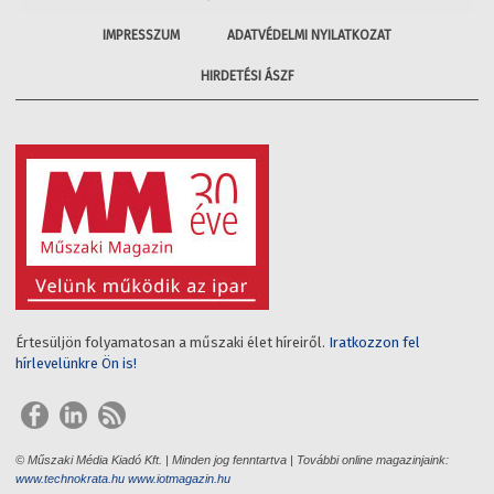
IMPRESSZUM
ADATVÉDELMI NYILATKOZAT
HIRDETÉSI ÁSZF
Értesüljön folyamatosan a műszaki élet híreiről.
Iratkozzon fel
hírlevelünkre Ön is!
© Műszaki Média Kiadó Kft. | Minden jog fenntartva | További online magazinjaink:
www.technokrata.hu
www.iotmagazin.hu