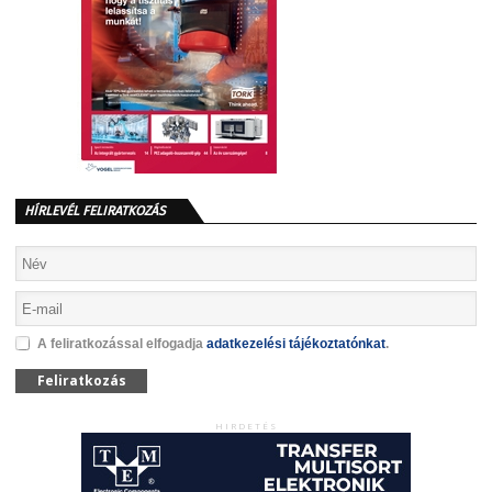
HÍRLEVÉL FELIRATKOZÁS
A feliratkozással elfogadja
adatkezelési tájékoztatónkat
.
Feliratkozás
HIRDETÉS