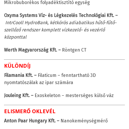
Mikrobuborékos folyadéktisztító egység
Oxyma Systems Víz- és Légkezelés Technológiai Kft. –
IntrCooll HydroBank, kétkörös adiabatikus hűtő-fűtő-
szellőző rendszer komplett vízkezelő- és vezérlő
központtal
Werth Magyarország Kft. –
Röntgen CT
KÜLÖNDÍJ
Filamania Kft. –
Filaticum – fenntartható 3D
nyomtatószálak az ipar számára
Jouleing Kft. –
Exoskeleton – mesterséges külső váz
ELISMERŐ OKLEVÉL
Anton Paar Hungary Kft. –
Nanokeménységmérő