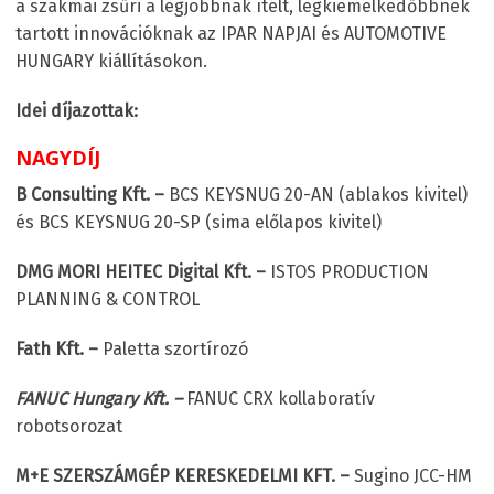
a szakmai zsűri a legjobbnak ítélt, legkiemelkedőbbnek
tartott innovációknak az IPAR NAPJAI és AUTOMOTIVE
HUNGARY kiállításokon.
Idei díjazottak:
NAGYDÍJ
B Consulting Kft. –
BCS KEYSNUG 20-AN (ablakos kivitel)
és BCS KEYSNUG 20-SP (sima előlapos kivitel)
DMG MORI HEITEC Digital Kft. –
ISTOS PRODUCTION
PLANNING & CONTROL
Fath Kft. –
Paletta szortírozó
FANUC Hungary Kft. –
FANUC CRX kollaboratív
robotsorozat
M+E SZERSZÁMGÉP KERESKEDELMI KFT. –
Sugino JCC-HM