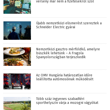
verseny már nem a fizetésekről szól
Újabb nemzetközi elismerést szereztek a
Schneider Electric gyárai
Nemzetközi gasztro mérföldkő, amelyre
büszkék lehetünk – A Fragola
Spanyolországban terjeszkedik
Az OMV Hungária határozatlan időre
leállította autómosóinak működését
Több száz ingyenes szabadtéri
sporthelyszín várja a mozogni vágyókat