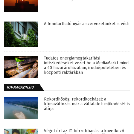
A fenntartható nyár a szervezetünket is védi
Tudatos energiamegtakarítási
intézkedéseket vezet be a MediaMarkt mind
a 40 hazai áruházában, irodaépületében és
központi raktárában
IOT-MAGAZIN.HU
Rekordhőség, rekordkockázat: a
klímaváltozás már a vállalatok működését is
átírja
Véget ért az IT-bérrobbanás: a következő