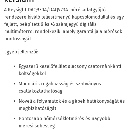
A Keysight DAQ970A/DAQ973A mérésadatgyűjtő
rendszere kiváló teljesítményű kapcsolómodullal és egy
fejlett, beépített 6 és ½ számjegyű digitális
multiméterrel rendelkezik, amely garantálja a mérések
pontosságát.
Egyéb jellemzői:
Egyszerű kezelőfelület alacsony csatornánkénti
költségekkel
Moduláris rugalmasság és szabványos
csatlakoztathatóság
Növeli a folyamatok és a gépek hatékonyságát és
megbízhatóságát
Pontosabb hőmérsékletmérés és nagyobb
mérési sebesség