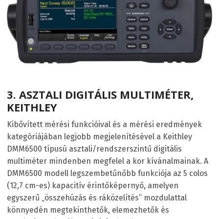
3.
ASZTALI DIGITÁLIS MULTIMÉTER,
KEITHLEY
Kibővített mérési funkcióival és a mérési eredmények
kategóriájában legjobb megjelenítésével a Keithley
DMM6500 típusú asztali/rendszerszintű digitális
multiméter mindenben megfelel a kor kívánalmainak. A
DMM6500 modell legszembetűnőbb funkciója az 5 colos
(12,7 cm-es) kapacitív érintőképernyő, amelyen
egyszerű „összehúzás és ráközelítés” mozdulattal
könnyedén megtekinthetők, elemezhetők és