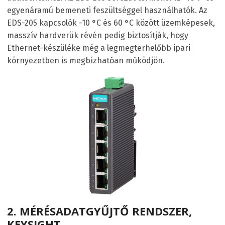
egyenáramú bemeneti feszültséggel használhatók. Az
EDS-205 kapcsolók -10 °C és 60 °C között üzemképesek,
masszív hardverük révén pedig biztosítják, hogy
Ethernet-készüléke még a legmegterhelőbb ipari
környezetben is megbízhatóan működjön.
2.
MÉRÉSADATGYŰJTŐ RENDSZER,
KEYSIGHT