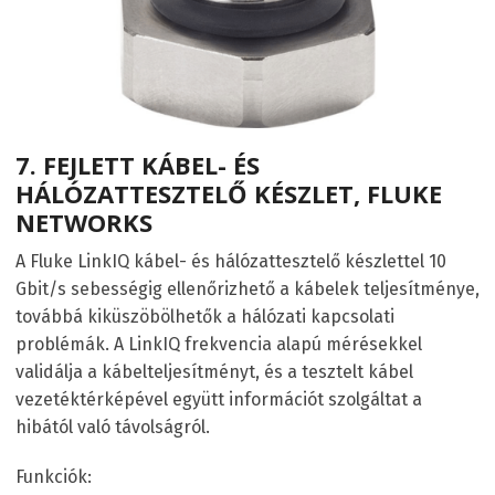
7.
FEJLETT KÁBEL- ÉS
HÁLÓZATTESZTELŐ KÉSZLET, FLUKE
NETWORKS
A Fluke LinkIQ kábel- és hálózattesztelő készlettel 10
Gbit/s sebességig ellenőrizhető a kábelek teljesítménye,
továbbá kiküszöbölhetők a hálózati kapcsolati
problémák. A LinkIQ frekvencia alapú mérésekkel
validálja a kábelteljesítményt, és a tesztelt kábel
vezetéktérképével együtt információt szolgáltat a
hibától való távolságról.
Funkciók: