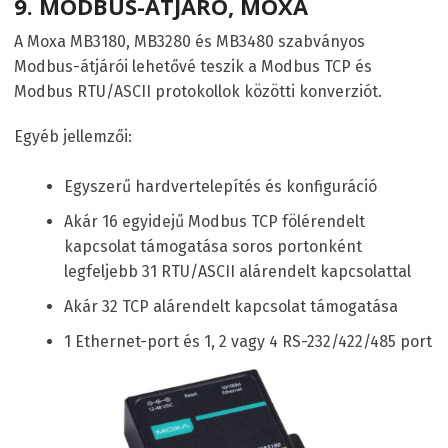
9.
MODBUS-ÁTJÁRÓ, MOXA
A Moxa MB3180, MB3280 és MB3480 szabványos
Modbus-átjárói lehetővé teszik a Modbus TCP és
Modbus RTU/ASCII protokollok közötti konverziót.
Egyéb jellemzői:
Egyszerű hardvertelepítés és konfiguráció
Akár 16 egyidejű Modbus TCP fölérendelt
kapcsolat támogatása soros portonként
legfeljebb 31 RTU/ASCII alárendelt kapcsolattal
Akár 32 TCP alárendelt kapcsolat támogatása
1 Ethernet-port és 1, 2 vagy 4 RS-232/422/485 port