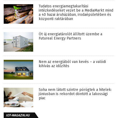
Tudatos energiamegtakarítási
intézkedéseket vezet be a MediaMarkt mind
a 40 hazai áruházában, irodaépületében és
központi raktárában
Öt új energiatárolót állított üzembe a
Futureal Energy Partners
Nem az energiából van kevés – a valódi
kihívás az időzítés
Soha nem látott szintre pörögtek a hitelek:
júniusban is rekordot döntött a lakossági
piac
IOT-MAGAZIN.HU