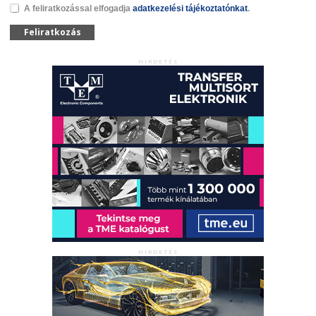
A feliratkozással elfogadja
adatkezelési tájékoztatónkat
.
Feliratkozás
HIRDETÉS
HIRDETÉS