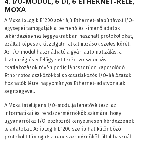
4.
I/O-MODUL, 6 DI, 6 ETHERNET-RELÉ,
MOXA
A Moxa ioLogik E1200 szériájú Ethernet-alapú távoli I/O-
egységei támogatják a bemenő és kimenő adatok
lekérdezéséhez leggyakrabban használt protokollokat,
ezáltal képesek kiszolgálni alkalmazások széles körét.
Az I/O-modul használható a gyári automatizálás, a
biztonság és a felügyelet terén, a csatornás
csatlakozások révén pedig láncszerűen kapcsolódó
Ethernetes eszközökkel sokcsatlakozós I/O-hálózatok
hozhatók létre hagyományos Ethernet-adatvonalak
segítségével.
A Moxa intelligens I/O-modulja lehetővé teszi az
informatikai és rendszermérnökök számára, hogy
ugyanarról az I/O-eszközről kényelmesen kérdezzenek
le adatokat. Az ioLogik E1200 széria hat különböző
protokollt támogat: a rendszermérnökök által használt