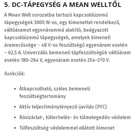
5.
DC-TÁPEGYSÉG A MEAN WELLTŐL
A Mean Well sorozatba tartozó kapcsolóüzemű
tápegységek 3000 W-os, egy kimenettel rendelkező,
váltóáramot egyenárammá alakító, beágyazott
kapcsolóüzemű tápegységek, amelyek kimeneti
áramerőssége – 48 V-os feszültségű egyenáram esetén
– 62,5 A. Univerzális bemeneti tápfeszültségük váltóáram
esetén 180–264 V, egyenáram esetén 254–370 V.
Funkciók:
Átkapcsolható, széles bemeneti
feszültségtartomány
Aktív teljesítménytényező-javítás (PFC)
Rövizárlat-, túlterhelés- és túlmelegedés-védelem
Túlfeszültség-védelemmel ellátott kimenet