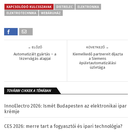
KAPCSOLÓDÓ KULCSSZAVAK
DISTRELEC
ELEKTRONIKA
ELEKTROTECHNIKA
WEBÁRUHÁZ
← ELŐZŐ
KÖVETKEZŐ →
Automatizált gyártás – a
Kiemelkedő partnereit díjazta
lézervágás alapjai
a Siemens
épületautomatizálási
üzletága
TOVÁBBI CIKKEK A TÉMÁBAN
InnoElectro 2026: Ismét Budapesten az elektronikai ipar
krémje
CES 2026: merre tart a fogyasztói és ipari technológia?