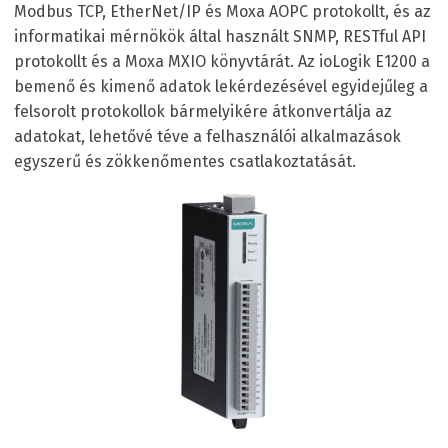
Modbus TCP, EtherNet/IP és Moxa AOPC protokollt, és az
informatikai mérnökök által használt SNMP, RESTful API
protokollt és a Moxa MXIO könyvtárát. Az ioLogik E1200 a
bemenő és kimenő adatok lekérdezésével egyidejűleg a
felsorolt protokollok bármelyikére átkonvertálja az
adatokat, lehetővé téve a felhasználói alkalmazások
egyszerű és zökkenőmentes csatlakoztatását.