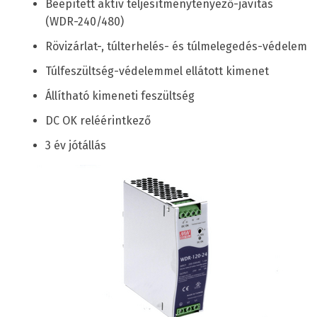
Beépített aktív teljesítménytényező-javítás
(WDR-240/480)
Rövizárlat-, túlterhelés- és túlmelegedés-védelem
Túlfeszültség-védelemmel ellátott kimenet
Állítható kimeneti feszültség
DC OK reléérintkező
3 év jótállás