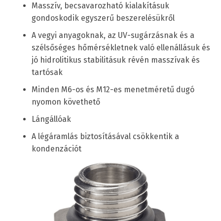
Masszív, becsavarozható kialakításuk
gondoskodik egyszerű beszerelésükről
A vegyi anyagoknak, az UV-sugárzásnak és a
szélsőséges hőmérsékletnek való ellenállásuk és
jó hidrolitikus stabilitásuk révén masszívak és
tartósak
Minden M6-os és M12-es menetméretű dugó
nyomon követhető
Lángállóak
A légáramlás biztosításával csökkentik a
kondenzációt