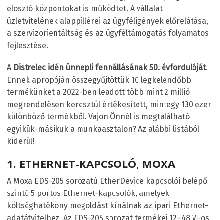
elosztó központokat is működtet. A vállalat
üzletvitelének alappillérei az ügyféligények előrelátása,
a szervizorientáltság és az ügyféltámogatás folyamatos
fejlesztése.
A
Distrelec idén ünnepli fennállásának 50. évfordulóját
.
Ennek apropóján összegyűjtöttük 10 legkelendőbb
termékünket a 2022-ben leadott több mint 2 millió
megrendelésen keresztül értékesített, mintegy 130 ezer
különböző termékből. Vajon Önnél is megtalálható
egyikük-másikuk a munkaasztalon? Az alábbi listából
kiderül!
1.
ETHERNET-KAPCSOLÓ, MOXA
A Moxa EDS-205 sorozatú EtherDevice kapcsolói belépő
szintű 5 portos Ethernet-kapcsolók, amelyek
költséghatékony megoldást kínálnak az ipari Ethernet-
adatátvitelhez. Az EDS-205 sorozat termékei 12–48 V–os