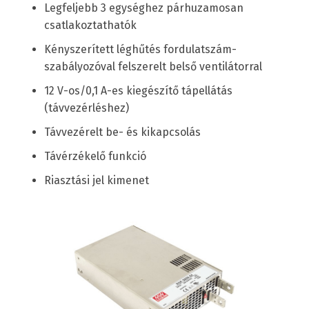
Legfeljebb 3 egységhez párhuzamosan
csatlakoztathatók
Kényszerített léghűtés fordulatszám-
szabályozóval felszerelt belső ventilátorral
12 V-os/0,1 A-es kiegészítő tápellátás
(távvezérléshez)
Távvezérelt be- és kikapcsolás
Távérzékelő funkció
Riasztási jel kimenet