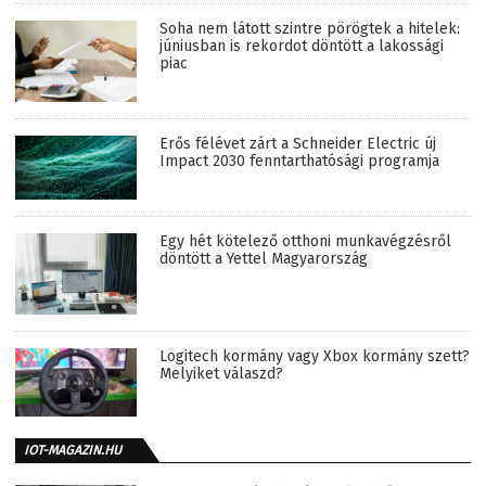
Soha nem látott szintre pörögtek a hitelek:
júniusban is rekordot döntött a lakossági
piac
Erős félévet zárt a Schneider Electric új
Impact 2030 fenntarthatósági programja
Egy hét kötelező otthoni munkavégzésről
döntött a Yettel Magyarország
Logitech kormány vagy Xbox kormány szett?
Melyiket válaszd?
IOT-MAGAZIN.HU