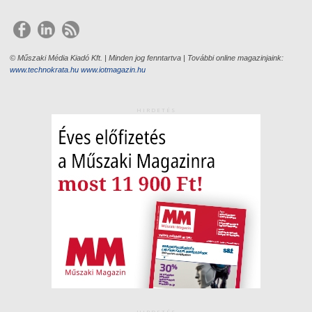
© Műszaki Média Kiadó Kft. | Minden jog fenntartva | További online magazinjaink:
www.technokrata.hu
www.iotmagazin.hu
HIRDETÉS
HIRDETÉS