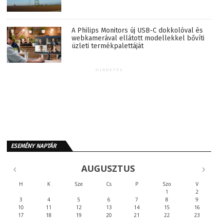
A Philips Monitors új USB-C dokkolóval és
webkamerával ellátott modellekkel bővíti
üzleti termékpalettáját
HIRDETÉS
ESEMÉNY NAPTÁR
AUGUSZTUS
H
K
Sze
Cs
P
Szo
V
1
2
3
4
5
6
7
8
9
10
11
12
13
14
15
16
17
18
19
20
21
22
23