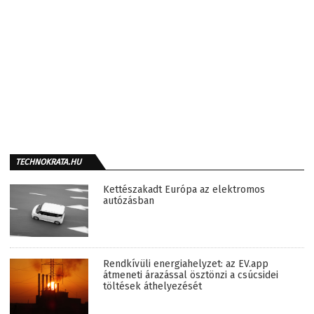
TECHNOKRATA.HU
Kettészakadt Európa az elektromos
autózásban
Rendkívüli energiahelyzet: az EV.app
átmeneti árazással ösztönzi a csúcsidei
töltések áthelyezését