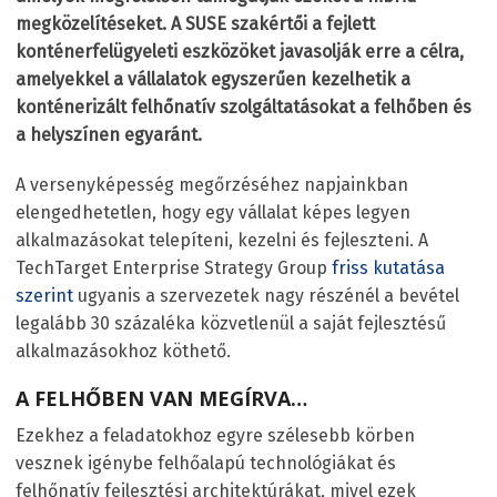
megközelítéseket. A SUSE szakértői a fejlett
konténerfelügyeleti eszközöket javasolják erre a célra,
amelyekkel a vállalatok egyszerűen kezelhetik a
konténerizált felhőnatív szolgáltatásokat a felhőben és
a helyszínen egyaránt.
A versenyképesség megőrzéséhez napjainkban
elengedhetetlen, hogy egy vállalat képes legyen
alkalmazásokat telepíteni, kezelni és fejleszteni. A
TechTarget Enterprise Strategy Group
friss kutatása
szerint
ugyanis a szervezetek nagy részénél a bevétel
legalább 30 százaléka közvetlenül a saját fejlesztésű
alkalmazásokhoz köthető.
A FELHŐBEN VAN MEGÍRVA…
Ezekhez a feladatokhoz egyre szélesebb körben
vesznek igénybe felhőalapú technológiákat és
felhőnatív fejlesztési architektúrákat, mivel ezek