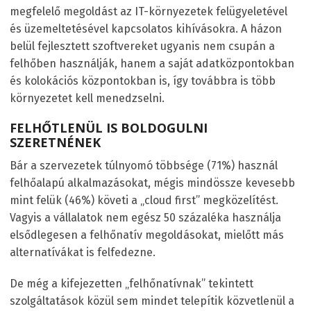
megfelelő megoldást az IT-környezetek felügyeletével
és üzemeltetésével kapcsolatos kihívásokra. A házon
belül fejlesztett szoftvereket ugyanis nem csupán a
felhőben használják, hanem a saját adatközpontokban
és kolokációs központokban is, így továbbra is több
környezetet kell menedzselni.
FELHŐTLENÜL IS BOLDOGULNI
SZERETNÉNEK
Bár a szervezetek túlnyomó többsége (71%) használ
felhőalapú alkalmazásokat, mégis mindössze kevesebb
mint felük (46%) követi a „cloud first” megközelítést.
Vagyis a vállalatok nem egész 50 százaléka használja
elsődlegesen a felhőnatív megoldásokat, mielőtt más
alternatívákat is felfedezne.
De még a kifejezetten „felhőnatívnak” tekintett
szolgáltatások közül sem mindet telepítik közvetlenül a