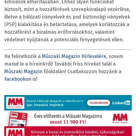
kihívások elhárításában. Ehhez olyan funkciókat
biztosít, mint a hozzáférések szerepköralapú vezérlése,
illetve a hálózati irányelvek és pod biztonsági irányelvek
(PSP) kialakítása és betartatása, amelyek korlátozzák a
hozzáférést a bizalmas erőforrásokhoz, valamint
védelmet nyújtanak a potenciális fenyegetések ellen.
Ha feliratkozik a
Műszaki Magazin Hírlevelére
, sosem
marad le a híreinkről! További friss híreket talál a
Műszaki Magazin
főoldalán! Csatlakozzon hozzánk a
Facebookon
is!