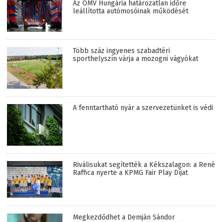
Az OMV Hungária határozatlan időre
leállította autómosóinak működését
Több száz ingyenes szabadtéri
sporthelyszín várja a mozogni vágyókat
A fenntartható nyár a szervezetünket is védi
Riválisukat segítették a Kékszalagon: a René
Raffica nyerte a KPMG Fair Play Díjat
Megkezdődhet a Demján Sándor