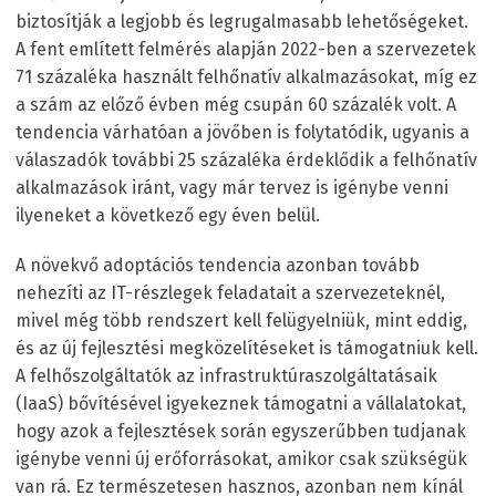
biztosítják a legjobb és legrugalmasabb lehetőségeket.
A fent említett felmérés alapján 2022-ben a szervezetek
71 százaléka használt felhőnatív alkalmazásokat, míg ez
a szám az előző évben még csupán 60 százalék volt. A
tendencia várhatóan a jövőben is folytatódik, ugyanis a
válaszadók további 25 százaléka érdeklődik a felhőnatív
alkalmazások iránt, vagy már tervez is igénybe venni
ilyeneket a következő egy éven belül.
A növekvő adoptációs tendencia azonban tovább
nehezíti az IT-részlegek feladatait a szervezeteknél,
mivel még több rendszert kell felügyelniük, mint eddig,
és az új fejlesztési megközelítéseket is támogatniuk kell.
A felhőszolgáltatók az infrastruktúraszolgáltatásaik
(IaaS) bővítésével igyekeznek támogatni a vállalatokat,
hogy azok a fejlesztések során egyszerűbben tudjanak
igénybe venni új erőforrásokat, amikor csak szükségük
van rá. Ez természetesen hasznos, azonban nem kínál