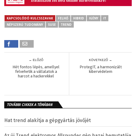
KAPCSOLÓDÓ KULCSSZAVAK
FELHŐ
HIBRID
IGÉNY
IT
NÉPSZERŰ TUDOMÁNY
SUSE
TREND
← ELŐZŐ
KÖVETKEZŐ →
Hét fontos lépés, amellyel
ProtegIT, a harmonizált
felvehetik a vállalatok a
kibervédelem
harcot a hackerekkel
TOVÁBBI CIKKEK A TÉMÁBAN
Hat trend alakítja a gépgyártás jövőjét
Az új Trend elektromos Allrounder gép hazai bemutatója