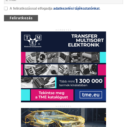
A feliratkozással elfogadja
adatkezelési tájékoztatónkat
.
Feliratkozás
HIRDETÉS
HIRDETÉS