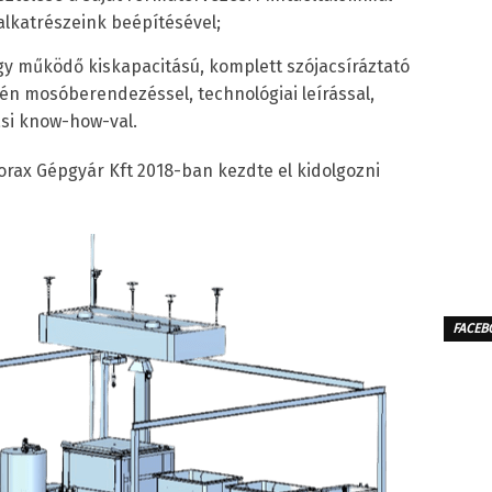
alkatrészeink beépítésével;
 működő kiskapacitású, komplett szójacsíráztató
égén mosóberendezéssel, technológiai leírással,
ási know-how-val.
orax Gépgyár Kft 2018-ban kezdte el kidolgozni
FACEB