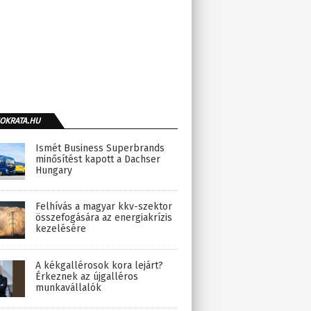
OKRATA.HU
Ismét Business Superbrands
minősítést kapott a Dachser
Hungary
Felhívás a magyar kkv-szektor
összefogására az energiakrízis
kezelésére
A kékgallérosok kora lejárt?
Érkeznek az újgalléros
munkavállalók