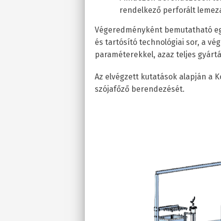
rendelkező perforált lemez
Végeredményként bemutatható egy
és tartósító technológiai sor, a v
paraméterekkel, azaz teljes gyárt
Az elvégzett kutatások alapján a K
szójafőző berendezését.