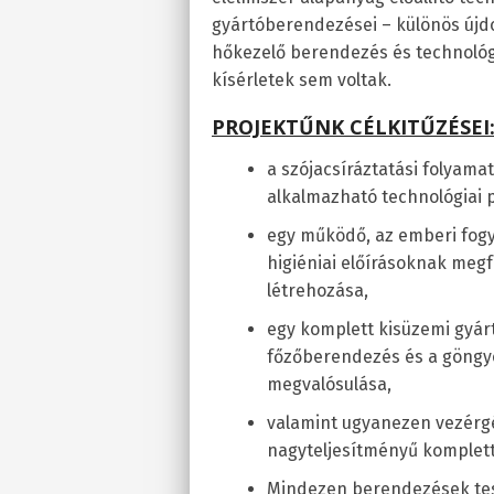
gyártóberendezései – különös újd
hőkezelő berendezés és technológi
kísérletek sem voltak.
PROJEKTŰNK CÉLKITŰZÉSEI
a szójacsíráztatási folyama
alkalmazható technológiai
egy működő, az emberi fogya
higiéniai előírásoknak megf
létrehozása,
egy komplett kisüzemi gyár
főzőberendezés és a göng
megvalósulása,
valamint ugyanezen vezérg
nagyteljesítményű komplett 
Mindezen berendezések tes