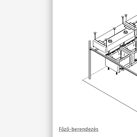
Főző-berendezés