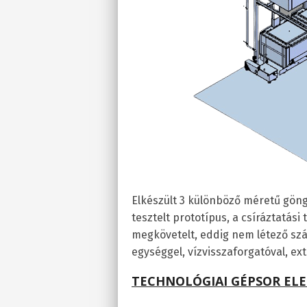
Elkészült 3 különböző méretű göng
tesztelt prototípus, a csíráztatási 
megkövetelt, eddig nem létező szár
egységgel, vízvisszaforgatóval, ext
TECHNOL
Ó
GIAI G
É
PSOR EL