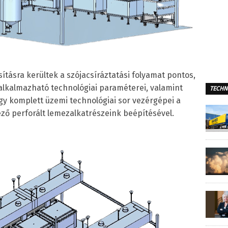
ásra kerültek a szójacsíráztatási folyamat pontos,
alkalmazható technológiai paraméterei, valamint
TECHN
egy komplett üzemi technológiai sor vezérgépei a
ző perforált lemezalkatrészeink beépítésével.