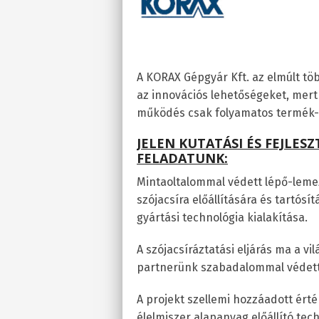
A KORAX Gépgyár Kft. az elmúlt tö
az innovációs lehetőségeket, me
működés csak folyamatos termék- é
JELEN KUTATÁSI ÉS FEJLES
FELADATUNK:
Mintaoltalommal védett lépő-leme
szójacsíra előállítására és tartósí
gyártási technológia kialakítása.
A szójacsíráztatási eljárás ma a 
partnerünk szabadalommal védett 
A projekt szellemi hozzáadott ért
élelmiszer alapanyag előállító tech