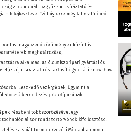
onság a kombinált nagyüzemi csíráztató és
a – kifejlesztése. Ezidáig erre még laboratóriumi
:
t pontos, nagyüzemi körülmények között is
 paraméterek meghatározása,
sztásra alkalmas, az élelmiszeripari gyártási és
elelő szójacsíráztató és tartósító gyártási know-how
tósorba illeszkedő vezérgépek, úgymint a
yölegmosó berendezés prototípusának
épek részbeni többszörözésével egy
technológiai sor rendszertervének kifejlesztése,
ztelése a saját Formatervezési Mintaoltalommal