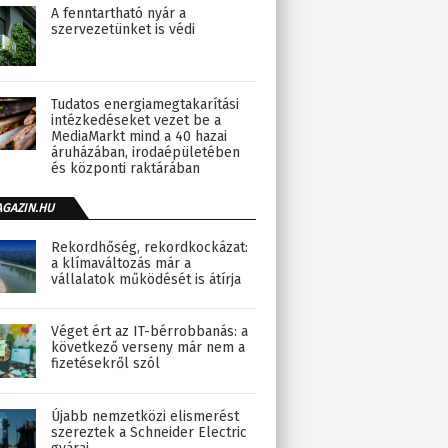
A fenntartható nyár a
szervezetünket is védi
Tudatos energiamegtakarítási
intézkedéseket vezet be a
MediaMarkt mind a 40 hazai
áruházában, irodaépületében
és központi raktárában
AGAZIN.HU
Rekordhőség, rekordkockázat:
a klímaváltozás már a
vállalatok működését is átírja
Véget ért az IT-bérrobbanás: a
következő verseny már nem a
fizetésekről szól
Újabb nemzetközi elismerést
szereztek a Schneider Electric