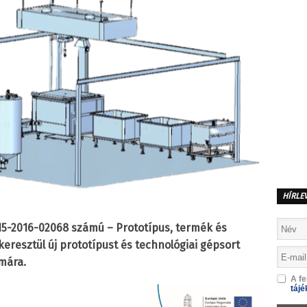
HÍRLE
-2016-02068 számú – Prototípus, termék és
én keresztül új prototípust és technológiai gépsort
ámára.
A fe
tájé