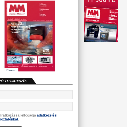
VÉL FELIRATKOZÁS
liratkozással elfogadja
adatkezelési
koztatónkat
.