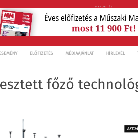
HIRDETÉS
ESEMÉNY
ELŐFIZETÉS
MÉDIAAJÁNLAT
HÍRLEVÉL
esztett főző technoló
AKTUÁ