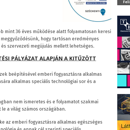
Fel
bb mint 36 éves működése alatt folyamatosan keresi
rt meggyőződésünk, hogy tartósan eredményes
s szervezeti megújulás mellett lehetséges.
ZTÉSI PÁLYÁZAT ALAPJÁN A KITŰZÖTT
zek beépítésével emberi fogyasztásra alkalmas
tására alkalmas speciális technológiai sor és a
világban nem ismeretes és e folyamatot szakmai
le a világ számos országában.
éke az emberi fogyasztásra alkalmas egészséges
nológia és annak cél szerinti speciális