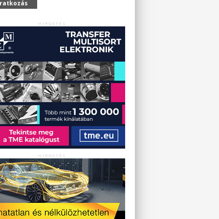
iratkozás
HIRDETÉS
HIRDETÉS