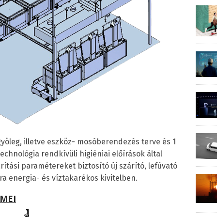
yöleg, illetve eszköz− mosóberendezés terve és 1
technológia rendkívüli higiéniai előírások által
ítási paramétereket biztosító új szárító, lefúvató
ra energia- és víztakarékos kivitelben.
EMEI