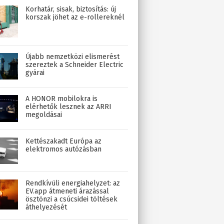
Korhatár, sisak, biztosítás: új
korszak jöhet az e-rollereknél
Újabb nemzetközi elismerést
szereztek a Schneider Electric
gyárai
A HONOR mobilokra is
elérhetők lesznek az ARRI
megoldásai
Kettészakadt Európa az
elektromos autózásban
Rendkívüli energiahelyzet: az
EV.app átmeneti árazással
ösztönzi a csúcsidei töltések
áthelyezését