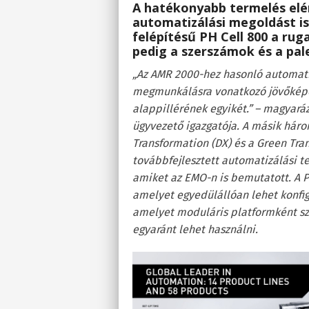
A hatékonyabb termelés elé
automatizálási megoldást i
felépítésű PH Cell 800 a ru
pedig a szerszámok és a pale
„Az AMR 2000-hez hasonló automat
megmunkálásra vonatkozó jövőképé
alappillérének egyikét.” – magyar
ügyvezető igazgatója. A másik három
Transformation (DX) és a Green Tr
továbbfejlesztett automatizálási t
amiket az EMO-n is bemutatott. A P
amelyet egyedülállóan lehet konfi
amelyet moduláris platformként sze
egyaránt lehet használni.