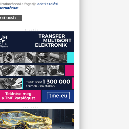
liratkozással elfogadja
adatkezelési
koztatónkat
.
iratkozás
HIRDETÉS
HIRDETÉS