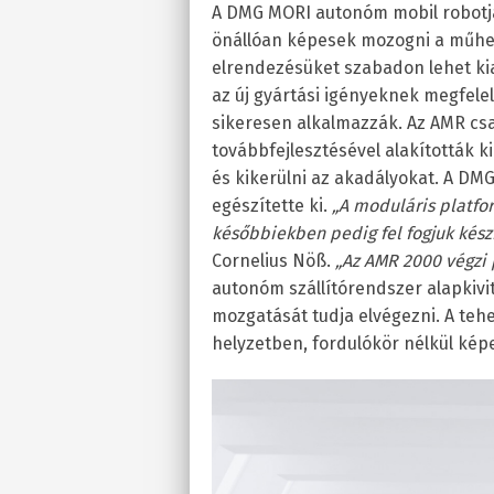
A DMG MORI autonóm mobil robotjai
önállóan képesek mozogni a műhe
elrendezésüket szabadon lehet kia
az új gyártási igényeknek megfe
sikeresen alkalmazzák. Az AMR csa
továbbfejlesztésével alakították k
és kikerülni az akadályokat. A DM
egészítette ki.
„A moduláris platfor
későbbiekben pedig fel fogjuk készí
Cornelius Nöß.
„Az AMR 2000 végzi p
autonóm szállítórendszer alapkivi
mozgatását tudja elvégezni. A teh
helyzetben, fordulókör nélkül kép