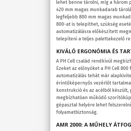
lehet benne tárolni, míg a három 
420 mm magas munkadarab tárolás k
legfeljebb 800 mm magas munkadar
800-at is telepíthet, szükség eset
automatizálásra előkészített meg
telepíteni a teljes palettakezelő r
KIVÁLÓ ERGONÓMIA ÉS TA
A PH Cell család rendkívül megbíz
Ezeket az előnyöket a PH Cell 800 f
automatizálás tehát már alapkivite
érintőképernyős vezérlőt tartalmaz
konstrukció és az acélból készült,
megbízhatóan működő szorítókúpos
gépasztal helyére lehet felszereln
folyamatbiztonság.
AMR 2000: A MŰHELY ÁTFO