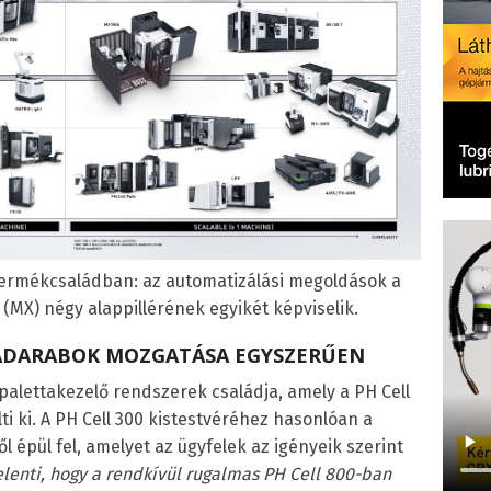
termékcsaládban: az automatizálási megoldások a
MX) négy alappillérének egyikét képviselik.
KADARABOK MOZGATÁSA EGYSZERŰEN
 palettakezelő rendszerek családja, amely a PH Cell
lti ki. A PH Cell 300 kistestvéréhez hasonlóan a
l épül fel, amelyet az ügyfelek az igényeik szerint
jelenti, hogy a rendkívül rugalmas PH Cell 800-ban