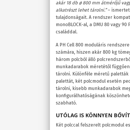
akár 18 db ø 800 mm átmérőjű vagy
alkatrészt lehet tárolni.”
– ismertet
tulajdonságait. A rendszer kompat
monoBLOCK-al, a DMU 80 vagy 90 
családdal.
A PH Cell 800 moduláris rendszere
számára, hiszen akár 800 kg töme
három polcból álló polcrendszerből
munkadarabok méretétől függően h
tárolni. Különféle méretű palett
palettát, két polcmodul esetén ped
tárolni, kisebb munkadarabok me
konfigurálhatóságának köszönhető
szabható.
UTÓLAG IS KÖNNYEN BŐVÍ
Két polccal felszerelt polcmodul