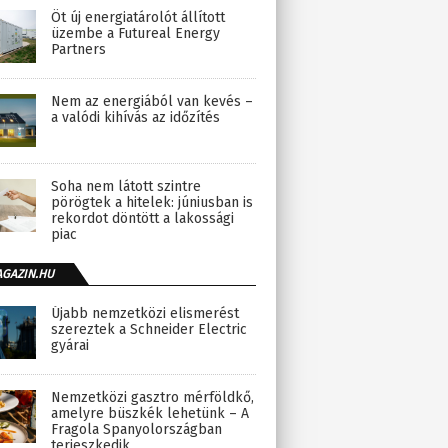
Öt új energiatárolót állított
üzembe a Futureal Energy
Partners
Nem az energiából van kevés –
a valódi kihívás az időzítés
Soha nem látott szintre
pörögtek a hitelek: júniusban is
rekordot döntött a lakossági
piac
AGAZIN.HU
Újabb nemzetközi elismerést
szereztek a Schneider Electric
gyárai
Nemzetközi gasztro mérföldkő,
amelyre büszkék lehetünk – A
Fragola Spanyolországban
terjeszkedik