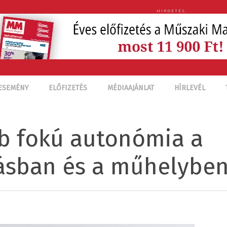
HIRDETÉS
ESEMÉNY
ELŐFIZETÉS
MÉDIAAJÁNLAT
HÍRLEVÉL
b fokú autonómia a
sban és a műhelyben