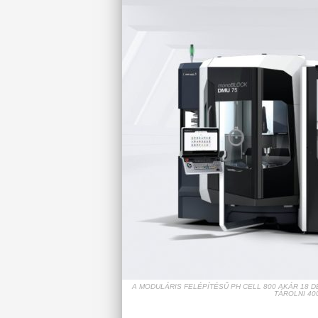
A MODULÁRIS FELÉPÍTÉSŰ PH CELL 800 AKÁR 18 
TÁROLNI 40