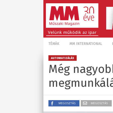
TÉMÁK
MM INTERNATIONAL
AUTOMATIZÁLÁS
Még nagyob
megmunkálá
MEGOSZTÁS
MEGOSZTÁS