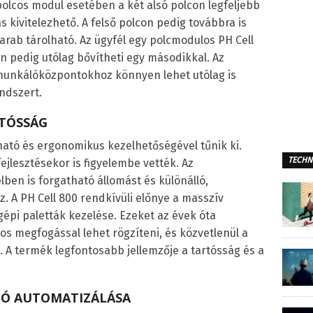
polcos modul esetében a két alsó polcon legfeljebb
ivitelezhető. A felső polcon pedig továbbra is
ab tárolható. Az ügyfél egy polcmodulos PH Cell
én pedig utólag bővítheti egy másodikkal. Az
munkálóközpontokhoz könnyen lehet utólag is
endszert.
RTÓSSÁG
ható és ergonomikus kezelhetőségével tűnik ki.
TECHN
ejlesztésekor is figyelembe vették. Az
lben is forgatható állomást és különálló,
. A PH Cell 800 rendkívüli előnye a masszív
 gépi paletták kezelése. Ezeket az évek óta
 megfogással lehet rögzíteni, és közvetlenül a
i. A termék legfontosabb jellemzője a tartósság és a
GÓ AUTOMATIZÁLÁSA