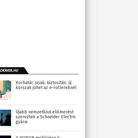
OKRATA.HU
Korhatár, sisak, biztosítás: új
korszak jöhet az e-rollereknél
Újabb nemzetközi elismerést
szereztek a Schneider Electric
gyárai
A HONOR mobilokra is