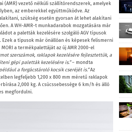
 (AMR) vezető nélküli szállítórendszerek, amelyek
lyben, az emberekkel együttműködve. Az
lakítani, szükség esetén gyorsan át lehet alakítani
lelően. A WH-AMR-t munkadarabok mozgatására már
ládot a paletták kezelésére szolgáló AGV típusok
i. Ezek a típusok már önállóan és képesek felismerni
G MORI a termékpalettáját az új AMR 2000-el
mot szerszámok, raklapok kezelésére fejlesztettük, a
teni gépi paletták kezelésére is.”
– mondta
éldául a forgácstároló kocsik cseréjét is.”
Az
telben legfeljebb 1,200 x 800 mm méretű raklapok
erbírása 2,000 kg. A csúcssebessége 6 km/h és álló
es megfordulni.