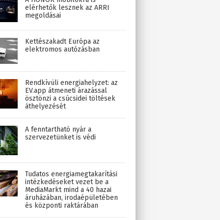
elérhetők lesznek az ARRI
megoldásai
Kettészakadt Európa az
elektromos autózásban
Rendkívüli energiahelyzet: az
EV.app átmeneti árazással
ösztönzi a csúcsidei töltések
áthelyezését
A fenntartható nyár a
szervezetünket is védi
Tudatos energiamegtakarítási
intézkedéseket vezet be a
MediaMarkt mind a 40 hazai
áruházában, irodaépületében
és központi raktárában