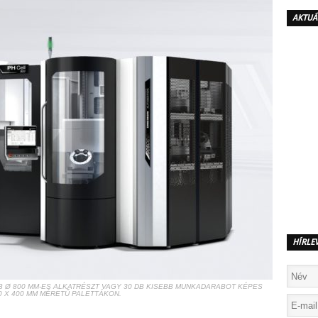
AKTUÁ
HÍRLE
DB Ø 800 MM-ES ALKATRÉSZT VAGY 30 DB KISEBB MUNKADARABOT KÉPES
0 X 400 MM MÉRETŰ PALETTÁKON.