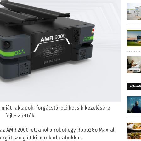
IOT-M
mját raklapok, forgácstároló kocsik kezelésére
fejlesztették.
z AMR 2000-et, ahol a robot egy Robo2Go Max-al
ergát szolgált ki munkadarabokkal.