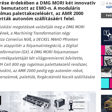
rése érdekében a DMG MORI két innovatív
A fe
s bemutatott az EMO-n. A moduláris
tájé
galmas palettakezelésért, az AMR 2000
Fel
tták autonóm szállításáért felel.
izálási megoldások valósítják meg a DMG MORI
nek, a Machining Transformation négy
ázza Cornelius Nöß, a DECKEL MAHO Pfronten
 alappillér a folyamatintegráció, a Digital
ansformation (GX). A DMG MORI folyamatosan
ermékpalettáját két világpremierrel bővítette,
H Cell 800 egy rugalmas palettakezelő rendszer,
gurálni, az AMR 2000 pedig egy autonóm robot,
rszámok, paletták, forgácstároló kocsik szállítására