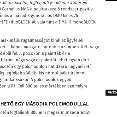
 30 db, kisebb, legfeljebb ø 460 mm átmérőjű
i Cornelius Nöß a palettakezelő rendszer pozitív
ibilis a második generációs DMU 65 és 75
P (FD) duoBLOCK-al, valamint a DMU H monoBLOCK
 maximális rugalmasságot kínál az ügyfelek
get is képes mozgatni autonóm üzemben. Két- vagy
 épül fel. A polcokon a paletták és a
árom, négy vagy öt palettát lehet egyenként
ák esetén egy polcmodulon hat darab nagyméretű
ig legfeljebb 30 db, kisméretű palettát lehet
gmunkálásakor. A polcmodulok egyedi
en a PH Cell 800 teljes mértékben személyre
FACEB
THETŐ EGY MÁSODIK POLCMODULLAL
 esetén legfeljebb 800 mm magas munkadarabot