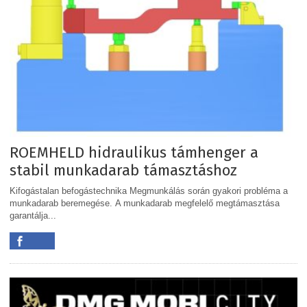
ROEMHELD hidraulikus támhenger a
stabil munkadarab támasztáshoz
Kifogástalan befogástechnika Megmunkálás során gyakori probléma a
munkadarab beremegése. A munkadarab megfelelő megtámasztása
garantálja...