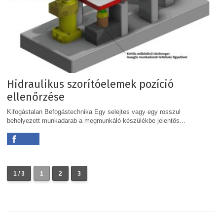
Hidraulikus szorítóelemek pozíció
ellenőrzése
Kifogástalan Befogástechnika Egy selejtes vagy egy rosszul
behelyezett munkadarab a megmunkáló készülékbe jelentős...
1 / 3
1
2
3