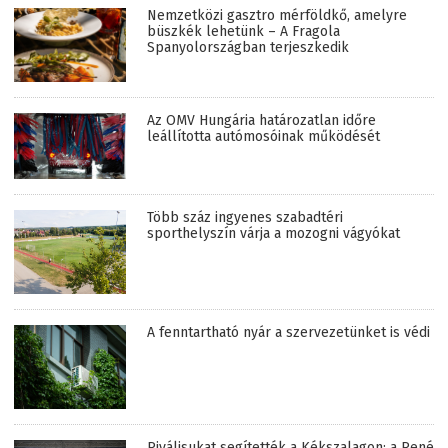
Nemzetközi gasztro mérföldkő, amelyre
büszkék lehetünk – A Fragola
Spanyolországban terjeszkedik
Az OMV Hungária határozatlan időre
leállította autómosóinak működését
Több száz ingyenes szabadtéri
sporthelyszín várja a mozogni vágyókat
A fenntartható nyár a szervezetünket is védi
Riválisukat segítették a Kékszalagon: a René