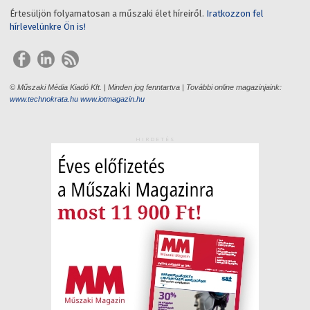
Értesüljön folyamatosan a műszaki élet híreiről.
Iratkozzon fel
hírlevelünkre Ön is!
© Műszaki Média Kiadó Kft. | Minden jog fenntartva | További online magazinjaink:
www.technokrata.hu
www.iotmagazin.hu
HIRDETÉS