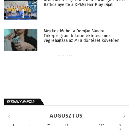
Raffica nyerte a KPMG Fair Play Díjat
Megkezdődhet a Demján Sándor
Tőkeprogram tőkebefektetéseinek
végrehajtása az MFB döntését követően
HIRDETÉS
ESEMÉNY NAPTÁR
AUGUSZTUS
H
K
Sze
Cs
P
Szo
V
1
2