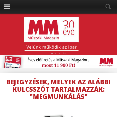
HIRDETÉS
BEJEGYZÉSEK, MELYEK AZ ALÁBBI
KULCSSZÓT TARTALMAZZÁK:
"MEGMUNKÁLÁS"