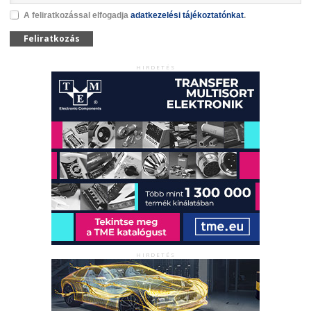
A feliratkozással elfogadja
adatkezelési tájékoztatónkat
.
Feliratkozás
HIRDETÉS
HIRDETÉS