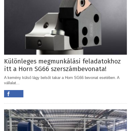
Különleges megmunkálási feladatokhoz
itt a Horn SG66 szerszámbevonata!
A kemény külső lágy belsőt takar a Horn SG66 bevonat esetében. A
vállalat...