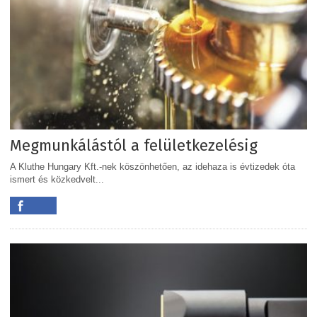
Megmunkálástól a felületkezelésig
A Kluthe Hungary Kft.-nek köszönhetően, az idehaza is évtizedek óta
ismert és közkedvelt...