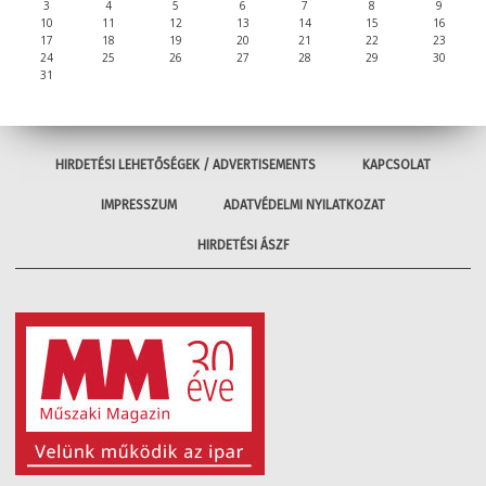
3
4
5
6
7
8
9
10
11
12
13
14
15
16
17
18
19
20
21
22
23
24
25
26
27
28
29
30
31
HIRDETÉSI LEHETŐSÉGEK / ADVERTISEMENTS
KAPCSOLAT
IMPRESSZUM
ADATVÉDELMI NYILATKOZAT
HIRDETÉSI ÁSZF