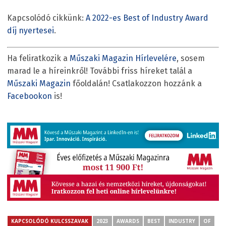
Kapcsolódó cikkünk:
A 2022-es Best of Industry Award
díj nyertesei
.
Ha feliratkozik a
Műszaki Magazin Hírlevelére
, sosem
marad le a híreinkről! További friss híreket talál a
Műszaki Magazin
főoldalán! Csatlakozzon hozzánk a
Facebookon
is!
KAPCSOLÓDÓ KULCSSZAVAK
2023
AWARDS
BEST
INDUSTRY
OF