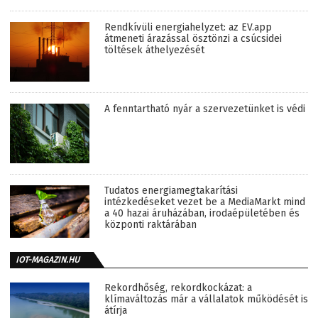
Rendkívüli energiahelyzet: az EV.app
átmeneti árazással ösztönzi a csúcsidei
töltések áthelyezését
A fenntartható nyár a szervezetünket is védi
Tudatos energiamegtakarítási
intézkedéseket vezet be a MediaMarkt mind
a 40 hazai áruházában, irodaépületében és
központi raktárában
IOT-MAGAZIN.HU
Rekordhőség, rekordkockázat: a
klímaváltozás már a vállalatok működését is
átírja