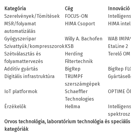
Kategória
Cég
Innováció
Szerelvények/Tömítések
FOCUS-ON
Intelligens
MSR/folyamat
HIMA Csoport
HIMA intelli
automatizálás
Gyógyszeripar
Willy A. Bachofen
WAB IMPA°C
Szivattyúk/kompresszorok
KSB
EtaLine 2
Szétválasztás és
Herding
Terelő OMI
folyamattervezés
Filtertechnik
Additív gyártás
BigRep
BigRep FLO
Digitális infrastruktúra
TRUMPF
Gyártáselle
szerszámgépek
IoT platformok
Schaeffler
OPTIME Öko
Technologies
Érzékelők
Hellma
Intelligens 
spektroszk
Orvos technológia, laboratórium technológia és speciális
kategóriák