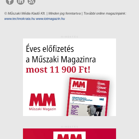
© Műszaki Média Kiadó Kft. | Minden jog fenntartva | További online magazinjaink:
www.technokrata.hu
www.iotmagazin.hu
HIRDETÉS
HIRDETÉS