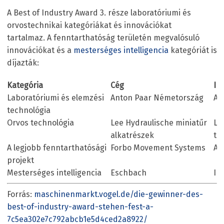
A Best of Industry Award 3. része laboratóriumi és
orvostechnikai kategóriákat és innovációkat
tartalmaz. A fenntarthatóság területén megvalósuló
innovációkat és a
mesterséges intelligencia
kategóriát is
díjazták:
Kategória
Cég
In
Laboratóriumi és elemzési
Anton Paar Németország
Au
technológia
Orvos technológia
Lee Hydraulische miniatűr
LE
alkatrészek
tá
A legjobb fenntarthatósági
Forbo Movement Systems
Am
projekt
Mesterséges intelligencia
Eschbach
In
Forrás:
maschinenmarkt.vogel.de/die-gewinner-des-
best-of-industry-award-stehen-fest-a-
7c5ea302e7c792abcb1e5d4ced2a8922/