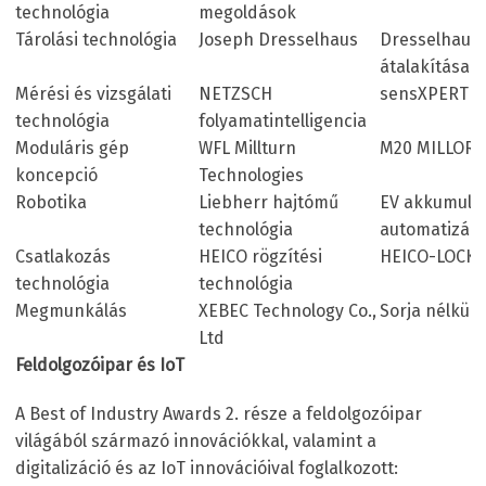
technológia
megoldások
Tárolási technológia
Joseph Dresselhaus
Dresselhaus 2
átalakítása
Mérési és vizsgálati
NETZSCH
sensXPERT di
technológia
folyamatintelligencia
Moduláris gép
WFL Millturn
M20 MILLOR
koncepció
Technologies
Robotika
Liebherr hajtómű
EV akkumulá
technológia
automatizált
Csatlakozás
HEICO rögzítési
HEICO-LOCK k
technológia
technológia
Megmunkálás
XEBEC Technology Co.,
Sorja nélküli
Ltd
Feldolgozóipar és IoT
A Best of Industry Awards 2. része a feldolgozóipar
világából származó innovációkkal, valamint a
digitalizáció és az IoT innovációival foglalkozott: