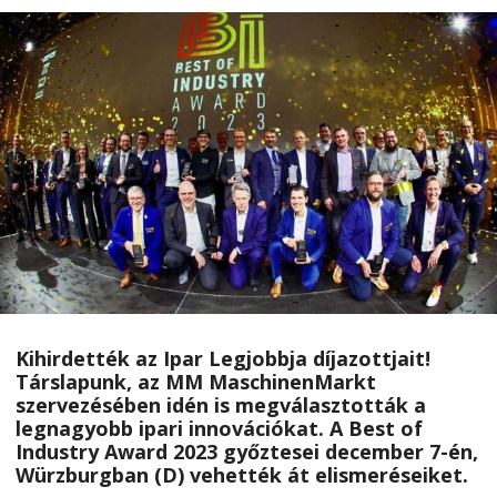
Kihirdették az Ipar Legjobbja díjazottjait!
Társlapunk, az MM MaschinenMarkt
szervezésében idén is megválasztották a
legnagyobb ipari innovációkat. A Best of
Industry Award 2023 győztesei december 7-én,
Würzburgban (D) vehették át elismeréseiket.