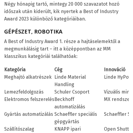
Négy hónapig tartó, mintegy 20 000 szavazatot hozó
időszak után kiderült, kik nyertek a Best of Industry
Award 2023 különböző kategóriáiban.
GÉPÉSZET, ROBOTIKA
A Best of Industry Award 1. része a hajtáselemektől a
megmunkálásig tart – itt a középpontban az MM
klasszikus kategóriái találhatóak:
Kategória
Cég
Innováció
Meghajtó alkatrészek
Linde Material
Linde HyPow
Handling
Lemezfeldolgozás
Schuler Csoport
Vizuális min
Elektromos felszerelés
Beckhoff
MX rendszer
automatizálás
Gyártás automatizálás
Schaeffler speciális
Schaeffler S
gépgyártás
Szállítószalag
KNAPP ipari
Open Shuttle