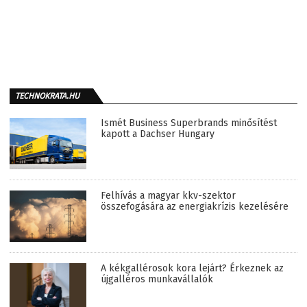
TECHNOKRATA.HU
Ismét Business Superbrands minősítést
kapott a Dachser Hungary
Felhívás a magyar kkv-szektor
összefogására az energiakrízis kezelésére
A kékgallérosok kora lejárt? Érkeznek az
újgalléros munkavállalók