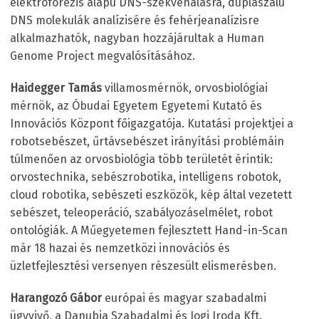
elektroforézis alapú DNS-szekvenálásra, duplaszálú
DNS molekulák analízisére és fehérjeanalízisre
alkalmazhatók, nagyban hozzájárultak a Human
Genome Project megvalósításához.
Haidegger Tamás
villamosmérnök, orvosbiológiai
mérnök, az Óbudai Egyetem Egyetemi Kutató és
Innovációs Központ főigazgatója. Kutatási projektjei a
robotsebészet, űrtávsebészet irányítási problémáin
túlmenően az orvosbiológia több területét érintik:
orvostechnika, sebészrobotika, intelligens robotok,
cloud robotika, sebészeti eszközök, kép által vezetett
sebészet, teleoperáció, szabályozáselmélet, robot
ontológiák. A Műegyetemen fejlesztett Hand-in-Scan
már 18 hazai és nemzetközi innovációs és
üzletfejlesztési versenyen részesült elismerésben.
Harangozó Gábor
európai és magyar szabadalmi
ügyvivő, a Danubia Szabadalmi és Jogi Iroda Kft.