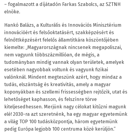
– fogalmazott a díjátadón Farkas Szabolcs, az SZTNH
elnöke.
Hankó Balázs, a Kulturális és Innovációs Minisztérium
innovációért és felsőoktatásért, szakképzésért és
felnőttképzésért felelős államtitkára köszöntőjében
kiemelte: „Magyarországnak nincsenek megapoliszai,
nem vagyunk többszázmillióan, de mégis, a
tudományban mindig vannak olyan területek, amelyek
esetében nagyobbak voltunk és vagyunk fizikai
valónknál. Mindent megteszünk azért, hogy mindaz a
tudás, elszántság és kreativitás, amely a magyar
koponyákban és szellemi frissességben rejtőzik, utat és
lehetőséget kaphasson, és felszínre törve
kiteljesedhessen. Merjünk nagy célokat kitűzni magunk
elé! 2030-ra azt szeretnénk, ha egy magyar egyetemünk
a világ TOP 100 tudásközpontja, három egyetemünk
pedig Európa legjobb 100 centruma közé kerüljön.”