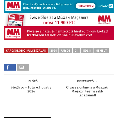
KAPCSOLÓDÓ KULCSSZAVAK
2024
ÁNYOS
DÍJ
JEDLIK
KIEMELT
← ELŐZŐ
KÖVETKEZŐ →
Meghívó – Future.Industry
Olvassa online is a Műszaki
2024
Magazin legfrissebb
lapszámát!