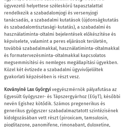
ügyvezető helyettese széleskörű tapasztalattal
rendelkezik a szabadalomjogi és versenyjogi
tanácsadás, a szabadalmi kutatások (újdonságkutatás
és szabadalomtisztasági-kutatás), a szabadalmi és
használatiminta-oltalmi bejelentések előkészítése és
képviselete, valamint a peres eljárások területén,
továbbá szabadalmakkal, használatiminta-oltalmakkal
és formatervezésminta-oltalmakkal kapcsolatos
megsemmisítési és nemleges megállapítási ügyekben.
Közel két évtizede a szabadalmi ügyvivőjelöltek
gyakorlati képzésében is részt vesz.
Koványiné Lax Györgyi
vegyészmérnök pályafutása az
Egyesült Gyógyszer- és Tápszergyárhoz (EGyT), későbbi
nevén Egishez kötődik. Számos pregenerikus és
generikus gyógyszer szabadalmaztatott szintézisének
kidolgozásában vett részt (piroxicam, tamsulosin,
pioglitazone, panomifene, rimonabant, duloxetine,