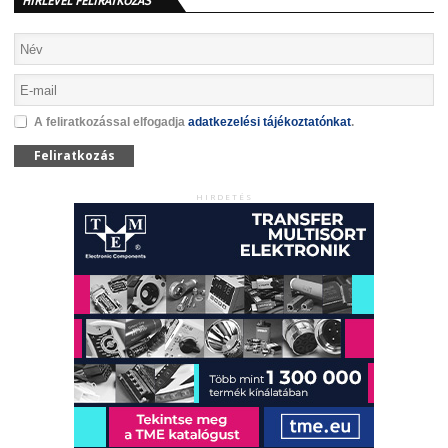
HÍRLEVÉL FELIRATKOZÁS
A feliratkozással elfogadja
adatkezelési tájékoztatónkat
.
Feliratkozás
HIRDETÉS