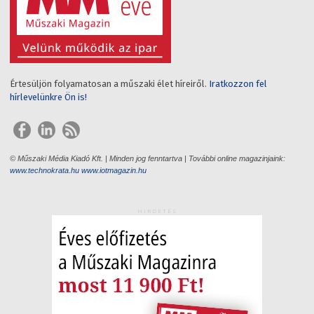
Értesüljön folyamatosan a műszaki élet híreiről.
Iratkozzon fel
hírlevelünkre Ön is!
© Műszaki Média Kiadó Kft. | Minden jog fenntartva | További online magazinjaink:
www.technokrata.hu
www.iotmagazin.hu
HIRDETÉS