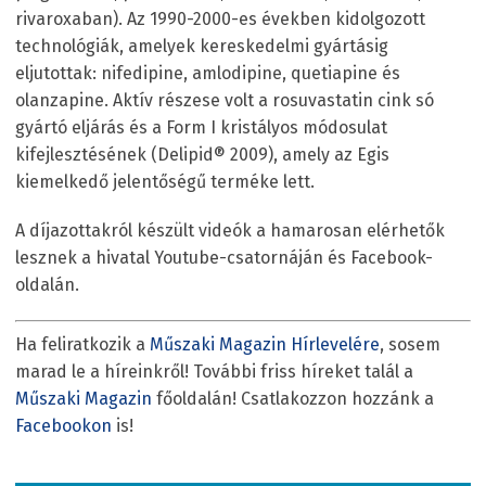
rivaroxaban). Az 1990-2000-es években kidolgozott
technológiák, amelyek kereskedelmi gyártásig
eljutottak: nifedipine, amlodipine, quetiapine és
olanzapine. Aktív részese volt a rosuvastatin cink só
gyártó eljárás és a Form I kristályos módosulat
kifejlesztésének (Delipid® 2009), amely az Egis
kiemelkedő jelentőségű terméke lett.
A díjazottakról készült videók a hamarosan elérhetők
lesznek a hivatal Youtube-csatornáján és Facebook-
oldalán.
Ha feliratkozik a
Műszaki Magazin Hírlevelére
, sosem
marad le a híreinkről! További friss híreket talál a
Műszaki Magazin
főoldalán! Csatlakozzon hozzánk a
Facebookon
is!