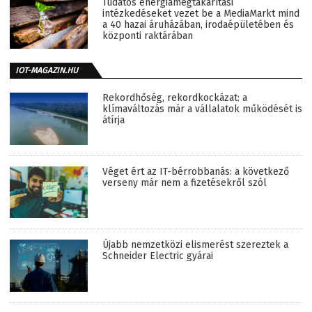
Tudatos energiamegtakarítási
intézkedéseket vezet be a MediaMarkt mind
a 40 hazai áruházában, irodaépületében és
központi raktárában
IOT-MAGAZIN.HU
Rekordhőség, rekordkockázat: a
klímaváltozás már a vállalatok működését is
átírja
Véget ért az IT-bérrobbanás: a következő
verseny már nem a fizetésekről szól
Újabb nemzetközi elismerést szereztek a
Schneider Electric gyárai