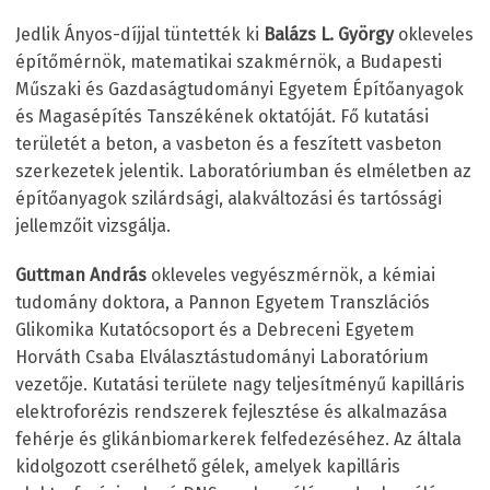
Jedlik Ányos-díjjal tüntették ki
Balázs L. György
okleveles
építőmérnök, matematikai szakmérnök, a Budapesti
Műszaki és Gazdaságtudományi Egyetem Építőanyagok
és Magasépítés Tanszékének oktatóját. Fő kutatási
területét a beton, a vasbeton és a feszített vasbeton
szerkezetek jelentik. Laboratóriumban és elméletben az
építőanyagok szilárdsági, alakváltozási és tartóssági
jellemzőit vizsgálja.
Guttman András
okleveles vegyészmérnök, a kémiai
tudomány doktora, a Pannon Egyetem Transzlációs
Glikomika Kutatócsoport és a Debreceni Egyetem
Horváth Csaba Elválasztástudományi Laboratórium
vezetője. Kutatási területe nagy teljesítményű kapilláris
elektroforézis rendszerek fejlesztése és alkalmazása
fehérje és glikánbiomarkerek felfedezéséhez. Az általa
kidolgozott cserélhető gélek, amelyek kapilláris