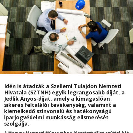
Idén is átadták a Szellemi Tulajdon Nemzeti
Hivatala (SZTNH) egyik legrangosabb díját, a
Jedlik Ányos-díjat, amely a kimagaslóan
sikeres feltalálói tevékenység, valamint a
kiemelkedő színvonalú és hatékonyságú
iparjogvédelmi munkásság elismerését
szolgálja.