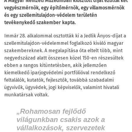
A Magyar Nemzeti Múzeumban kiosztott díjat ezúttal két
vegyészmérnök, egy építőmérnök, egy villamosmérnök
és egy szellemitulajdon-védelem területén
tevékenykedő szakember kapta.
Immár 28. alkalommal osztották ki a Jedlik Ányos-díjat a
szellemitulajdon-védelemmel foglalkozó kiváló magyar
szakembereknek. A megalapítása óta eltelt több, mint
negyedszázad alatt összesen közel 150-en részesültek
ebben a rangos kitüntetésben, akik jellemzően
kiemelkedő iparjogvédelmi portfólióval rendelkező
feltalálók, kutatók, fejlesztők, továbbá szabadalmi
ügyvivők, ügyvédek, jogi képviselők, valamint hivatali
munkatársak voltak.
„Rohamosan fejlődő
világunkban csakis azok a
vállalkozások, szervezetek