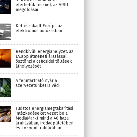
elérhetők lesznek az ARRI
megoldásai
Kettészakadt Európa az
elektromos autózásban
Rendkívüli energiahelyzet: az
EV.app átmeneti árazással
ösztönzi a csúcsidei töltések
áthelyezését
A fenntartható nyár a
szervezetünket is védi
Tudatos energiamegtakarítási
intézkedéseket vezet be a
MediaMarkt mind a 40 hazai
áruházában, irodaépületében
és központi raktárában