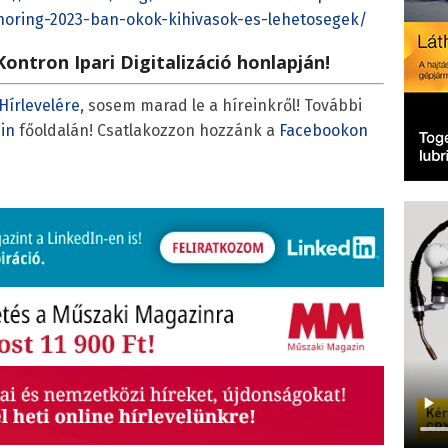
horing-2023-ban-okok-kihivasok-es-lehetosegek/
ntron Ipari Digitalizáció honlapján!
Hírlevelére
, sosem marad le a híreinkről! További
in
főoldalán! Csatlakozzon hozzánk a
Facebookon