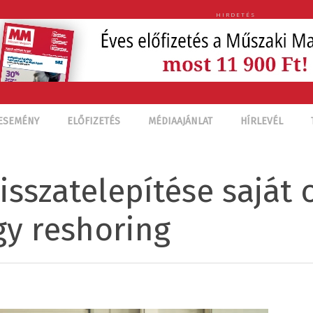
HIRDETÉS
ESEMÉNY
ELŐFIZETÉS
MÉDIAAJÁNLAT
HÍRLEVÉL
isszatelepítése saját
gy reshoring