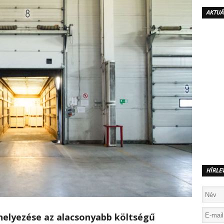
AKTUÁ
HÍRLE
thelyezése az alacsonyabb költségű