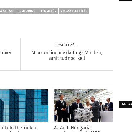
GYÁRTÁS
RESHORING
TERMELÉS
VISSZATELEPÍTÉS
KÖVETKEZŐ →
 hova
Mi az online marketing? Minden,
amit tudnod kell
FACEB
rtékelődhetnek a
Az Audi Hungaria