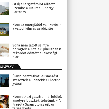
Öt új energiatárolót állított
üzembe a Futureal Energy
Partners
Nem az energiából van kevés –
a valódi kihívás az időzítés
Soha nem látott szintre
pörögtek a hitelek: júniusban is
rekordot döntött a lakossági
piac
AGAZIN.HU
Újabb nemzetközi elismerést
szereztek a Schneider Electric
gyárai
Nemzetközi gasztro mérföldkő,
amelyre büszkék lehetünk – A
Fragola Spanyolországban
terjeszkedik