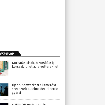
OKRATA.HU
Korhatár, sisak, biztosítás: új
korszak jöhet az e-rollereknél
Újabb nemzetközi elismerést
szereztek a Schneider Electric
gyárai
A HONOR mobilokra is