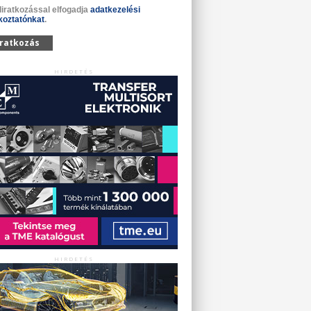
liratkozással elfogadja
adatkezelési
koztatónkat
.
iratkozás
HIRDETÉS
HIRDETÉS