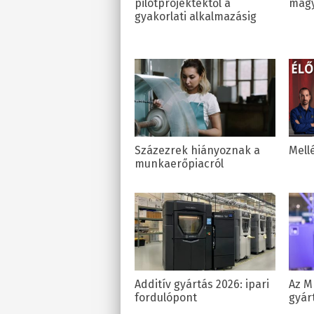
pilotprojektektől a
magy
gyakorlati alkalmazásig
Százezrek hiányoznak a
Mell
munkaerőpiacról
Additív gyártás 2026: ipari
Az M
fordulópont
gyár