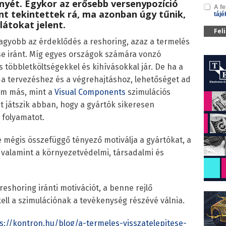
nyét. Egykor az erősebb versenypozíció
A fe
t tekintettek rá, ma azonban úgy tűnik,
tájé
átokat jelent.
Fel
yobb az érdeklődés a reshoring, azaz a termelés
ése iránt. Míg egyes országok számára vonzó
 többletköltségekkel és kihívásokkal jár. De ha a
 a tervezéshez és a végrehajtáshoz, lehetőséget ad
nem más, mint a
Visual Components
szimulációs
 játszik abban, hogy a gyártók sikeresen
 folyamatot.
e mégis összefüggő tényező motiválja a gyártókat, a
i, valamint a környezetvédelmi, társadalmi és
 reshoring iránti motivációt, a benne rejlő
 kell a szimulációnak a tevékenység részévé válnia.
s://kontron.hu/blog/a-termeles-visszatelepitese-