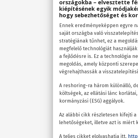
országokba – elvesztette fé
kiépítésének egyik módjakén
hogy sebezhetőséget és korl
Ennek eredményeképpen egyre nag
saját országba való visszatelepít
stratégiának tűnhet, ez a megoldás
megfelelő technológiát használják
a fejlődésre is. Ez a technológia 
megoldás, amely központi szerepet
végrehajthassák a visszatelepítési
A reshoring-ra három különálló, d
költségek, az ellátási lánc korláta
kormányzási (ESG) aggályok.
Az alábbi cikk részletesen kifejti a
lehetőségeket, illetve azt is miért
A teljes cikket elolvashatja itt.
http