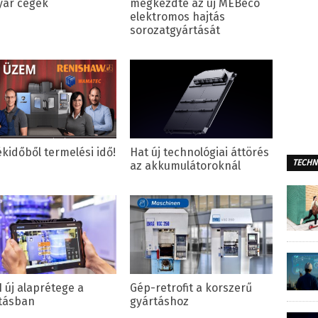
ar cégek
megkezdte az új MEBeco
elektromos hajtás
sorozatgyártását
ékidőből termelési idő!
Hat új technológiai áttörés
TECHN
az akkumulátoroknál
I új alaprétege a
Gép-retrofit a korszerű
tásban
gyártáshoz