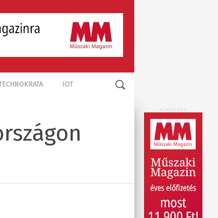
TECHNOKRATA
IOT
HIRDETÉS
 országon