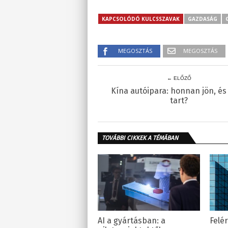
KAPCSOLÓDÓ KULCSSZAVAK
GAZDASÁG
MEGOSZTÁS
MEGOSZTÁS
← ELŐZŐ
Kína autóipara: honnan jön, és
tart?
TOVÁBBI CIKKEK A TÉMÁBAN
AI a gyártásban: a
Felé