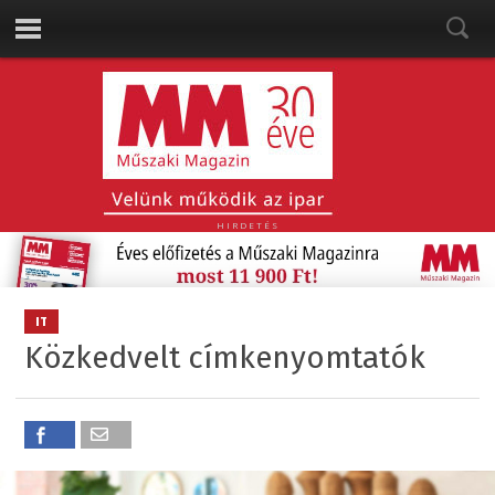
HIRDETÉS
IT
Közkedvelt címkenyomtatók