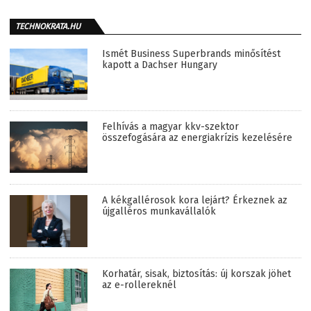
TECHNOKRATA.HU
Ismét Business Superbrands minősítést
kapott a Dachser Hungary
Felhívás a magyar kkv-szektor
összefogására az energiakrízis kezelésére
A kékgallérosok kora lejárt? Érkeznek az
újgalléros munkavállalók
Korhatár, sisak, biztosítás: új korszak jöhet
az e-rollereknél