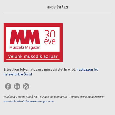
HIRDETÉSI ÁSZF
Értesüljön folyamatosan a műszaki élet híreiről.
Iratkozzon fel
hírlevelünkre Ön is!
© Műszaki Média Kiadó Kft. | Minden jog fenntartva | További online magazinjaink:
www.technokrata.hu
www.iotmagazin.hu