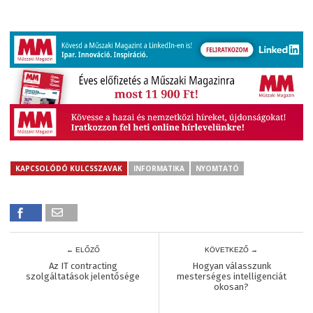
KAPCSOLÓDÓ KULCSSZAVAK
INFORMATIKA
NYOMTATÓ
← ELŐZŐ
KÖVETKEZŐ →
Az IT contracting
Hogyan válasszunk
szolgáltatások jelentősége
mesterséges intelligenciát
okosan?