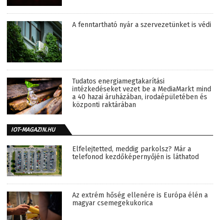
A fenntartható nyár a szervezetünket is védi
Tudatos energiamegtakarítási
intézkedéseket vezet be a MediaMarkt mind
a 40 hazai áruházában, irodaépületében és
központi raktárában
IOT-MAGAZIN.HU
Elfelejtetted, meddig parkolsz? Már a
telefonod kezdőképernyőjén is láthatod
Az extrém hőség ellenére is Európa élén a
magyar csemegekukorica