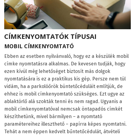
CÍMKENYOMTATÓK TÍPUSAI
MOBIL CÍMKENYOMTATÓ
Ebben az esetben nyilvánvaló, hogy ez a készülék mobil
címke nyomtatásra alkalmas. De kevesen tudják, hogy
ezen kívül még lehetőséget biztosít más dolgok
nyomtatására is ez a praktikus kis gép. Persze nem túl
vidám, ha a parkolóőrök büntetőcéduláit említjük, de
ehhez is mobil címkenyomtató szükséges. Ezt ugye az
ablaktörlő alá szokták tenni és nem ragad. Ugyanis a
mobil címkenyomtatóval nemcsak öntapadós címkét
készíthetünk, mivel bármilyen – a nyomtató
paramétereihez illeszthető – papírra képes nyomtatni.
Tehát a nem éppen kedvelt bűntetőcédulát, átvételi