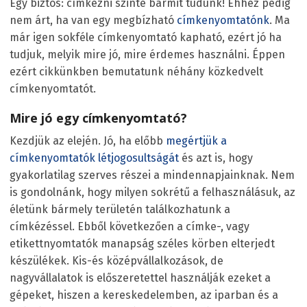
Egy biztos: címkézni szinte bármit tudunk! Ehhez pedig
nem árt, ha van egy megbízható
címkenyomtatónk
. Ma
már igen sokféle címkenyomtató kapható, ezért jó ha
tudjuk, melyik mire jó, mire érdemes használni. Éppen
ezért cikkünkben bemutatunk néhány közkedvelt
címkenyomtatót.
Mire jó egy címkenyomtató?
Kezdjük az elején. Jó, ha előbb
megértjük a
címkenyomtatók létjogosultságát
és azt is, hogy
gyakorlatilag szerves részei a mindennapjainknak. Nem
is gondolnánk, hogy milyen sokrétű a felhasználásuk, az
életünk bármely területén találkozhatunk a
címkézéssel. Ebből következően a címke-, vagy
etikettnyomtatók manapság széles körben elterjedt
készülékek. Kis-és középvállalkozások, de
nagyvállalatok is előszeretettel használják ezeket a
gépeket, hiszen a kereskedelemben, az iparban és a