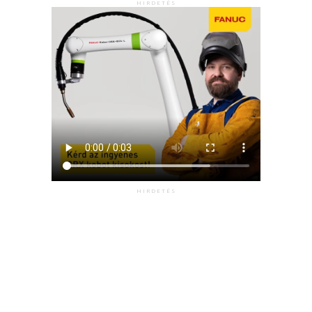
HIRDETÉS
HIRDETÉS