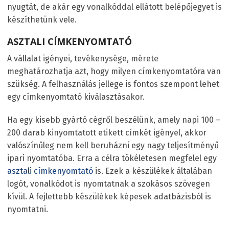
nyugtát, de akár egy vonalkóddal ellátott belépőjegyet is
készíthetünk vele.
ASZTALI CÍMKENYOMTATÓ
A vállalat igényei, tevékenysége, mérete
meghatározhatja azt, hogy milyen címkenyomtatóra van
szükség. A felhasználás jellege is fontos szempont lehet
egy címkenyomtató kiválasztásakor.
Ha egy kisebb gyártó cégről beszélünk, amely napi 100 –
200 darab kinyomtatott etikett címkét igényel, akkor
valószínűleg nem kell beruházni egy nagy teljesítményű
ipari nyomtatóba. Erra a célra tökéletesen megfelel egy
asztali címkenyomtató
is. Ezek a készülékek általában
logót, vonalkódot is nyomtatnak a szokásos szövegen
kívül. A fejlettebb készülékek képesek adatbázisból is
nyomtatni.