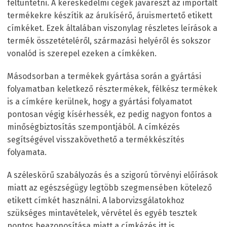
feltüntetni. A kereskedelmi cégek javarészt az importált
termékekre készítik az árukísérő, áruismertető etikett
címkéket. Ezek általában viszonylag részletes leírások a
termék összetételéről, származási helyéről és sokszor
vonalód is szerepel ezeken a címkéken.
Másodsorban a termékek gyártása során a gyártási
folyamatban keletkező résztermékek, félkész termékek
is a címkére kerülnek, hogy a gyártási folyamatot
pontosan végig kísérhessék, ez pedig nagyon fontos a
minőségbiztosítás szempontjából. A címkézés
segítségével visszakövethető a termékkészítés
folyamata.
A széleskörű szabályozás és a szigorú törvényi előírások
miatt az egészségügy legtöbb szegmensében kötelező
etikett címkét használni. A laborvizsgálatokhoz
szükséges mintavételek, vérvétel és egyéb tesztek
pontos beazonosítása miatt a címkézés itt is