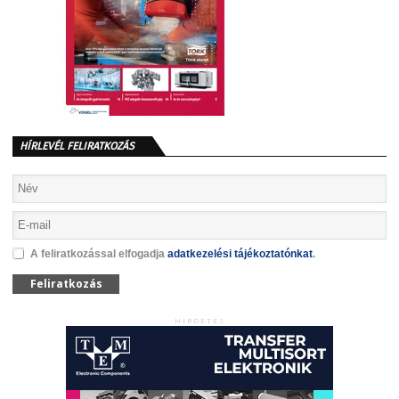
HÍRLEVÉL FELIRATKOZÁS
A feliratkozással elfogadja
adatkezelési tájékoztatónkat
.
Feliratkozás
HIRDETÉS