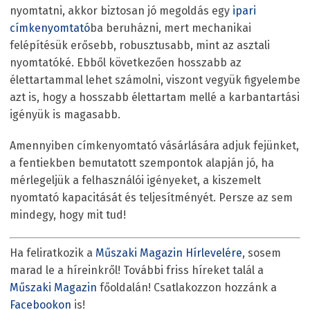
nyomtatni, akkor biztosan jó megoldás egy
ipari
címkenyomtató
ba beruházni, mert mechanikai
felépítésük erősebb, robusztusabb, mint az asztali
nyomtatóké. Ebből következően hosszabb az
élettartammal lehet számolni, viszont vegyük figyelembe
azt is, hogy a hosszabb élettartam mellé a karbantartási
igényük is magasabb.
Amennyiben címkenyomtató vásárlására adjuk fejünket,
a fentiekben bemutatott szempontok alapján jó, ha
mérlegeljük a felhasználói igényeket, a kiszemelt
nyomtató kapacitását és teljesítményét. Persze az sem
mindegy, hogy mit tud!
Ha feliratkozik a
Műszaki Magazin Hírlevelére
, sosem
marad le a híreinkről! További friss híreket talál a
Műszaki Magazin
főoldalán! Csatlakozzon hozzánk a
Facebookon
is!