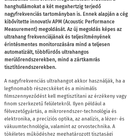
hanghullámokat a két megahertzig terjedő
nagyfrekvenciás tartományban is. Ennek alapján a cég
kibővítette innovatív APM (Acoustic Performance
Measurement) megoldását. Az új megoldás képes az
ultrahang frekvenciájának és teljesítményének
érintésmentes monitorozására mind a teljesen
automatizált, többfürdős ultrahangos
merülőrendszerekben, mind a zártkamrás
tisztítórendszerekben.
A nagyfrekvenciás ultrahangot akkor használják, ha a
legfinomabb részecskéket és a minimális
filmszennyeződést kell megtisztítani az érzékeny vagy
finom szerkezetű felületekről. Ilyen például a
félvezetőgyártás, a mikrorendszer-technológia és
elektronika, a precíziós optika, az analízis, a lézer- és
vákuumtechnológia, valamint az orvostechnika. A
tökéletes működéshez meghatározott tisztasági