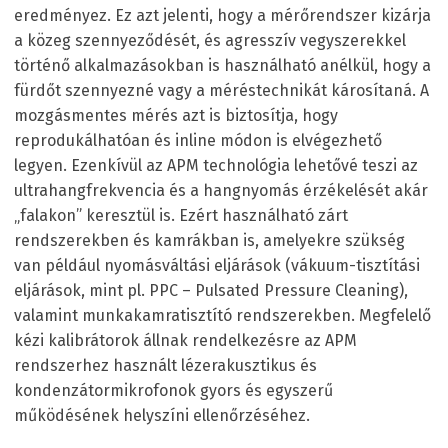
eredményez. Ez azt jelenti, hogy a mérőrendszer kizárja
a közeg szennyeződését, és agresszív vegyszerekkel
történő alkalmazásokban is használható anélkül, hogy a
fürdőt szennyezné vagy a méréstechnikát károsítaná. A
mozgásmentes mérés azt is biztosítja, hogy
reprodukálhatóan és inline módon is elvégezhető
legyen. Ezenkívül az APM technológia lehetővé teszi az
ultrahangfrekvencia és a hangnyomás érzékelését akár
„falakon” keresztül is. Ezért használható zárt
rendszerekben és kamrákban is, amelyekre szükség
van például nyomásváltási eljárások (vákuum-tisztítási
eljárások, mint pl. PPC – Pulsated Pressure Cleaning),
valamint munkakamratisztító rendszerekben. Megfelelő
kézi kalibrátorok állnak rendelkezésre az APM
rendszerhez használt lézerakusztikus és
kondenzátormikrofonok gyors és egyszerű
működésének helyszíni ellenőrzéséhez.