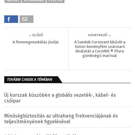
NÉLKÜL
ULTRAHANG
VEZETÉK
← ELŐZŐ
KÖVETKEZŐ →
A fémmegmunkálás jövője
A Sandvik Coromant kibővíti a
tömör keményfém szármaró
kínálatát a CoroMill ® Plura
gömbvégű maróval
TOVÁBBI CIKKEK A TÉMÁBAN
Új korszak küszöbén a globális vezeték-, kábel- és
csőipar
Minőségbiztosítás az ultrahang frekvenciájának és
teljesítményének figyelésével