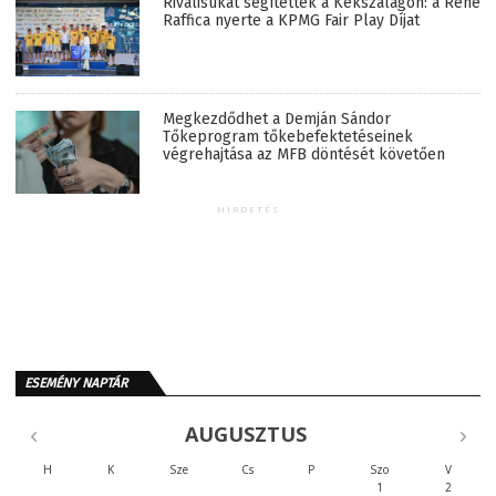
Riválisukat segítették a Kékszalagon: a René
Raffica nyerte a KPMG Fair Play Díjat
Megkezdődhet a Demján Sándor
Tőkeprogram tőkebefektetéseinek
végrehajtása az MFB döntését követően
HIRDETÉS
ESEMÉNY NAPTÁR
AUGUSZTUS
H
K
Sze
Cs
P
Szo
V
1
2