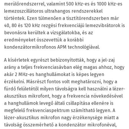
merülőrendszerrel, valamint 500 kHz-es és 1000 kHz-es
lemezoszcillátoros ultrahangos rendszerekkel
történtek. Ezen túlmenően a tisztítórendszerben már
40, 80 és 120 kHz rezgési frekvenciájú lemezvibrátorok is
bevonásra kerültek a vizsgálatokba, és az
eredményeket összevettük a korábbi
kondenzátormikrofonos APM technológiával.
A kísérletek egyrészt bebizonyították, hogy a jel-zaj
arány a teljes frekvenciasávban elég magas ahhoz, hogy
akár 2 MHz-es hanghullámokat is képes legyen
érzékelni. Másrészt fontos volt meghatározni, hogy a
fürdő felületétől milyen távolságra kell használni a lézer-
akusztikus mikrofont, hogy a frekvencia növekedésével
a hanghullámok levegő általi csillapítása ellenére is
megfelelő frekvenciaspektrum számítható legyen. A
lézer-akusztikus mikrofon nagy érzékenysége miatt a
távolság összemérhető a kondenzátor mikrofonéval,