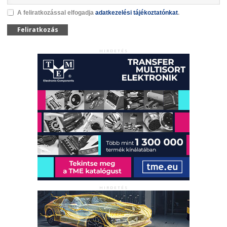
A feliratkozással elfogadja
adatkezelési tájékoztatónkat
.
Feliratkozás
HIRDETÉS
HIRDETÉS