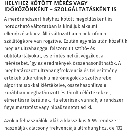
HELYHEZ KÖTÖTT MÉRÉS VAGY
IDŐKÖZÖNKÉNT – SZOLGÁLTATÁSKÉNT IS
A mérőrendszert helyhez kötött megoldásként és
hordozható változatban is kínáljuk alkalmi
ellenőrzésekhez. Álló változatban a mikrofon a
szállítógépre van rögzítve. Ezután egymás után közelítik
meg az ultrahanggal felszerelt tisztító- és
öblítőtartályokat, és érintés nélkül végzik el a
méréseket, így az eredmények összehasonlíthatók. A
meghatározott ultrahangfrekvencia és teljesítmény
értékek átkerülnek a mérőmegoldás szoftverébe,
algoritmusokkal kiértékelve, összehasonlítva a
korábban meghatározott és tárolt célértékekkel,
elmentésre kerülnek. Ha eltérések vannak, a rendszer
figyelmeztetést vagy hibaüzenetet ad ki.
Azok a felhasználók, akik a klasszikus APM rendszert
használják alacsony frekvenciájú ultrahanghoz, de 132