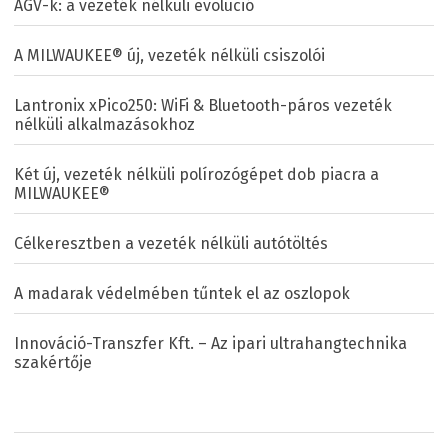
AGV-k: a vezeték nélküli evolúció
A MILWAUKEE® új, vezeték nélküli csiszolói
Lantronix xPico250: WiFi & Bluetooth-páros vezeték
nélküli alkalmazásokhoz
Két új, vezeték nélküli polírozógépet dob piacra a
MILWAUKEE®
Célkeresztben a vezeték nélküli autótöltés
A madarak védelmében tűntek el az oszlopok
Innováció-Transzfer Kft. – Az ipari ultrahangtechnika
szakértője