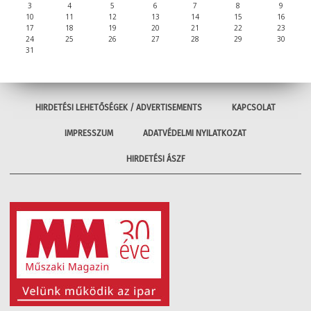
3
4
5
6
7
8
9
10
11
12
13
14
15
16
17
18
19
20
21
22
23
24
25
26
27
28
29
30
31
HIRDETÉSI LEHETŐSÉGEK / ADVERTISEMENTS
KAPCSOLAT
IMPRESSZUM
ADATVÉDELMI NYILATKOZAT
HIRDETÉSI ÁSZF