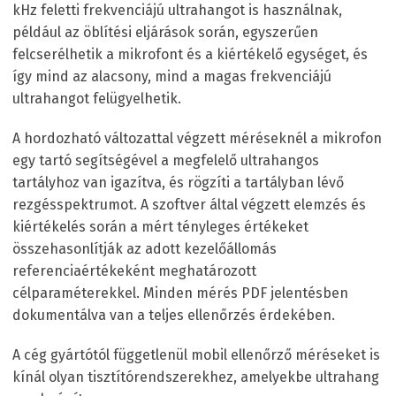
kHz feletti frekvenciájú ultrahangot is használnak,
például az öblítési eljárások során, egyszerűen
felcserélhetik a mikrofont és a kiértékelő egységet, és
így mind az alacsony, mind a magas frekvenciájú
ultrahangot felügyelhetik.
A hordozható változattal végzett méréseknél a mikrofon
egy tartó segítségével a megfelelő ultrahangos
tartályhoz van igazítva, és rögzíti a tartályban lévő
rezgésspektrumot. A szoftver által végzett elemzés és
kiértékelés során a mért tényleges értékeket
összehasonlítják az adott kezelőállomás
referenciaértékeként meghatározott
célparaméterekkel. Minden mérés PDF jelentésben
dokumentálva van a teljes ellenőrzés érdekében.
A cég gyártótól függetlenül mobil ellenőrző méréseket is
kínál olyan tisztítórendszerekhez, amelyekbe ultrahang