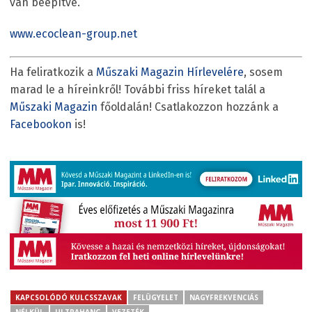
van beépítve.
www.ecoclean-group.net
Ha feliratkozik a
Műszaki Magazin Hírlevelére
, sosem
marad le a híreinkről! További friss híreket talál a
Műszaki Magazin
főoldalán! Csatlakozzon hozzánk a
Facebookon
is!
KAPCSOLÓDÓ KULCSSZAVAK
FELÜGYELET
NAGYFREKVENCIÁS