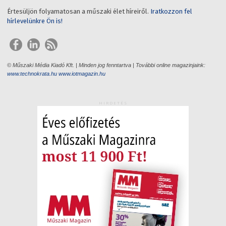
Értesüljön folyamatosan a műszaki élet híreiről.
Iratkozzon fel
hírlevelünkre Ön is!
© Műszaki Média Kiadó Kft. | Minden jog fenntartva | További online magazinjaink:
www.technokrata.hu
www.iotmagazin.hu
HIRDETÉS