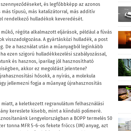
ő szennyeződéseket, és legfőbbképp az azonos
más típusú, más katalizátorral, más additív
el rendelkező hulladékok keveredését.
 műkő, régóta alkalmazott eljárások, például a fúvás
k visszadolgozása. A gyártásközi hulladék, a post
ag. De a használat után a műanyagból leginkább
 ha ezen szigorú hulladékkezelési szabályozással,
tatunk és hasznos, iparilag jól hasznosítható
yiségben, akkor ez megoldást jelentene?
újrahasznosítási hősokk, a nyírás, a molekula
gy jellemezni fogja a műanyag újrahasznosítás
miatt, a keletkezett regranulátum felhasználási
mány kereslete kisebb, mint a kiinduló polimeré.
hasznosítanánk Lengyelországban a BOPP termelés 50
zer tonna MFR 5-6-os fekete fröccs (IM) anyag, azt