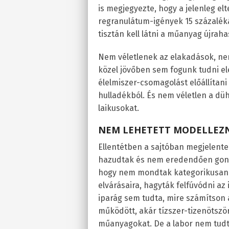
is megjegyezte, hogy a jelenleg el
regranulátum-igények 15 százalékát
tisztán kell látni a műanyag újrahas
Nem véletlenek az elakadások, nem
közel jövőben sem fogunk tudni el
élelmiszer-csomagolást előállítan
hulladékból. És nem véletlen a dü
laikusokat.
NEM LEHETETT MODELLEZN
Ellentétben a sajtóban megjelent
hazudtak és nem eredendően gonos
hogy nem mondtak kategorikusan 
elvárásaira, hagyták felfúvódni az 
iparág sem tudta, mire számítson 
működött, akár tízszer-tizenötször 
műanyagokat. De a labor nem tudta