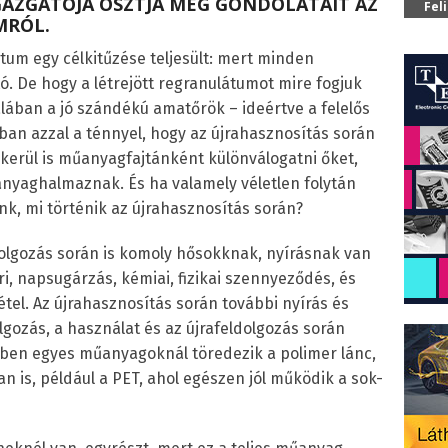
IGAZGATÓJA OSZTJA MEG GONDOLATAIT AZ
Fel
MRÓL.
um egy célkitűzése teljesült: mert minden
 De hogy a létrejött regranulátumot mire fogjuk
alában a jó szándékú amatőrök – ideértve a felelős
ban azzal a ténnyel, hogy az újrahasznosítás során
kerül is műanyagfajtánként különválogatni őket,
yaghalmaznak. És ha valamely véletlen folytán
, mi történik az újrahasznosítás során?
ldolgozás során is komoly hősokknak, nyírásnak van
ri, napsugárzás, kémiai, fizikai szennyeződés, és
tel. Az újrahasznosítás során további nyírás és
gozás, a használat és az újrafeldolgozás során
ében egyes műanyagoknál töredezik a polimer lánc,
n is, például a PET, ahol egészen jól működik a sok-