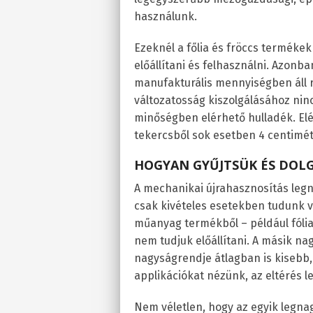
használunk.
Ezeknél a főlia és fröccs terméke
előállítani és felhasználni. Azon
manufakturális mennyiségben áll r
változatosság kiszolgálásához ni
minőségben elérhető hulladék. Elé
tekercsből sok esetben 4 centimét
HOGYAN GYŰJTSÜK ÉS DOLG
A mechanikai újrahasznosítás leg
csak kivételes esetekben tudunk vi
műanyag termékből – például fóli
nem tudjuk előállítani. A másik n
nagyságrendje átlagban is kisebb
applikációkat nézünk, az eltérés 
Nem véletlen, hogy az egyik legna