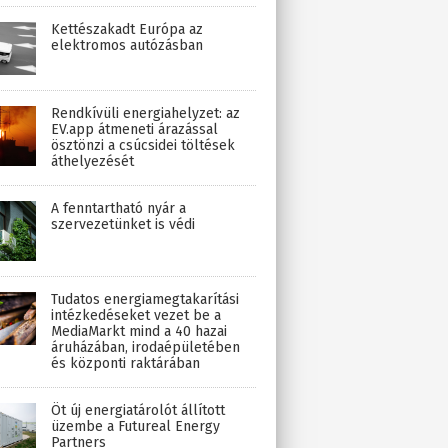
Kettészakadt Európa az
elektromos autózásban
Rendkívüli energiahelyzet: az
EV.app átmeneti árazással
ösztönzi a csúcsidei töltések
áthelyezését
A fenntartható nyár a
szervezetünket is védi
Tudatos energiamegtakarítási
intézkedéseket vezet be a
MediaMarkt mind a 40 hazai
áruházában, irodaépületében
és központi raktárában
Öt új energiatárolót állított
üzembe a Futureal Energy
Partners