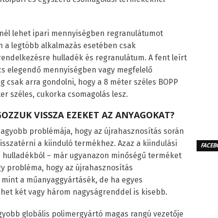
knél lehet ipari mennyiségben regranulátumot
ban a legtöbb alkalmazás esetében csak
endelkezésre hulladék és regranulátum. A fent leírt
ncs elegendő mennyiségben vagy megfelelő
g csak arra gondolni, hogy a 8 méter széles BOPP
er széles, cukorka csomagolás lesz.
OZZUK VISSZA EZEKET AZ ANYAGOKAT?
nagyobb problémája, hogy az újrahasznosítás során
sszatérni a kiinduló termékhez. Azaz a kiindulási
FACEB
a hulladékból – már ugyanazon minőségű terméket
agy probléma, hogy az újrahasznosítás
, mint a műanyaggyártásék, de ha egyes
lehet két vagy három nagyságrenddel is kisebb.
gyobb globális polimergyártó magas rangú vezetője