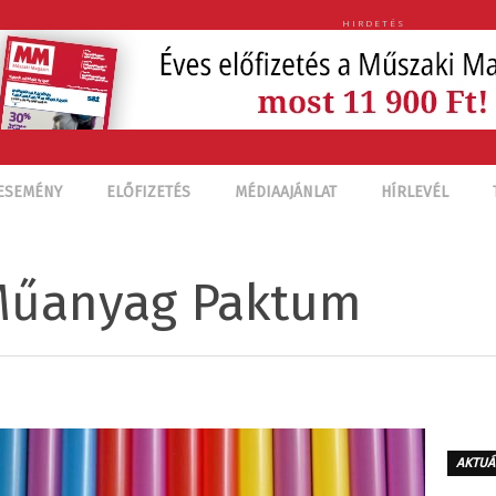
HIRDETÉS
ESEMÉNY
ELŐFIZETÉS
MÉDIAAJÁNLAT
HÍRLEVÉL
 Műanyag Paktum
AKTUÁ