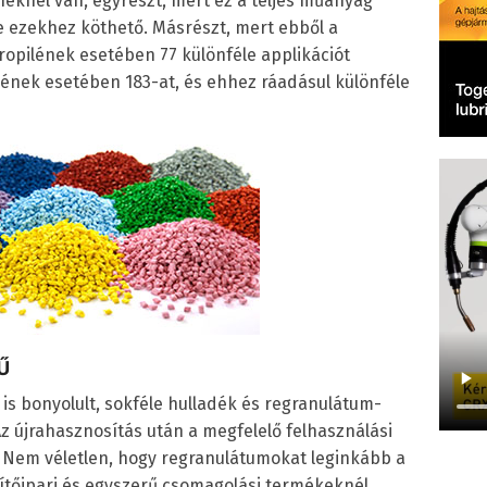
neknél van, egyrészt, mert ez a teljes műanyag
le ezekhez köthető. Másrészt, mert ebből a
propilének esetében 77 különféle applikációt
lének esetében 183-at, és ehhez ráadásul különféle
Ű
is bonyolult, sokféle hulladék és regranulátum-
z újrahasznosítás után a megfelelő felhasználási
. Nem véletlen, hogy regranulátumokat leginkább a
tőipari és egyszerű csomagolási termékeknél