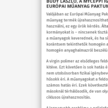
BŰDY LÁSZLÓ, A MYCEPPI 
EURÓPAI MŰANYAG PAKTU
Valójában az Európai Műanyag Pakt
műanyag termék újrahasznosítható.
használni, ez egy örök kérdés. Ált
kormányokat is – nincsenek tisztá
a műanyagok keverednek, és ha si
korántsem tekinthetők homogén an
homogén anyaghalmazról beszélünk
A virgin polimer az elsődleges fe
kitéve. Ezt követően is sok hatás é
nem utolsósorban fizikai igénybevé
hősokk éri. A műanyagokat a feldol
számos hatás éri. Ezek következt
másoknál térhálósodik, de van olya
ciklusos újrahasznosítás.