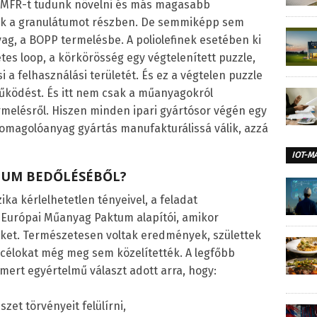
e MFR-t tudunk növelni és más magasabb
nák a granulátumot részben. De semmiképp sem
yag, a BOPP termelésbe. A poliolefinek esetében ki
es loop, a körkörösség egy végtelenített puzzle,
i a felhasználási területét. És ez a végtelen puzzle
űködést. És itt nem csak a műanyagokról
ermelésről. Hiszen minden ipari gyártósor végén egy
omagolóanyag gyártás manufakturálissá válik, azzá
IOT-M
TUM BEDŐLÉSÉBŐL?
zika kérlelhetetlen tényeivel, a feladat
 Európai Műanyag Paktum alapítói, amikor
üket. Természetesen voltak eredmények, születtek
t célokat még meg sem közelítették. A legfőbb
mert egyértelmű választ adott arra, hogy:
zet törvényeit felülírni,