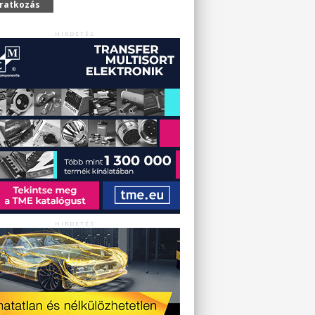
iratkozás
HIRDETÉS
HIRDETÉS