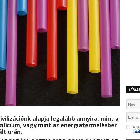
HÍRLE
vilizációnk alapja legalább annyira, mint a
ilícium, vagy mint az energiatermelésben
A fe
lt urán.
tájé