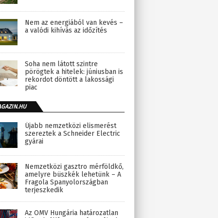
Nem az energiából van kevés –
a valódi kihívás az időzítés
Soha nem látott szintre
pörögtek a hitelek: júniusban is
rekordot döntött a lakossági
piac
AGAZIN.HU
Újabb nemzetközi elismerést
szereztek a Schneider Electric
gyárai
Nemzetközi gasztro mérföldkő,
amelyre büszkék lehetünk – A
Fragola Spanyolországban
terjeszkedik
Az OMV Hungária határozatlan