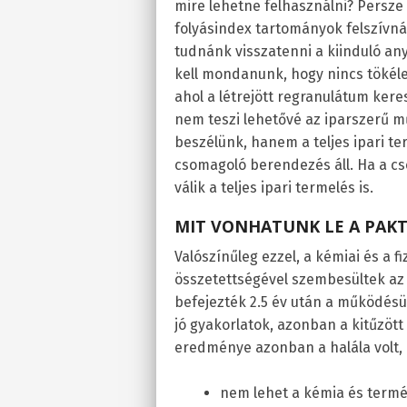
mire lehetne felhasználni? Persz
folyásindex tartományok felszív
tudnánk visszatenni a kiinduló an
kell mondanunk, hogy nincs tökélet
ahol a létrejött regranulátum keres
nem teszi lehetővé az iparszerű m
beszélünk, hanem a teljes ipari t
csomagoló berendezés áll. Ha a cs
válik a teljes ipari termelés is.
MIT VONHATUNK LE A PAK
Valószínűleg ezzel, a kémiai és a fi
összetettségével szembesültek az
befejezték 2.5 év után a működés
jó gyakorlatok, azonban a kitűzöt
eredménye azonban a halála volt, 
nem lehet a kémia és termés