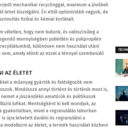
terjedt mechanikai recyclinggal, maximum a jövőbeli
 lehet kiszolgálni. Én ettől optimistább vagyok, de
znosítás fizikai és kémiai korlátait.
 véletlen, hogy nem tudunk, és valószínűleg a
egendő mennyiségben polietilén és polipropilén
i recyklátumból, különösen nem használat utáni
TECHN
h sem, amely elönti az ezzel a ténnyel szembesülő
I AZ ÉLETET
ekkel a műanyag gyártók és feldolgozók nem
zok. Mindössze annyi történt és történik most is,
nemet a jószándékú amatőrök és politikusok
illúzió lufikat. Mentségként ki kell mondjuk, az
a gyakorlatban, mivel a regranulálás laborban
is újra lehetett darálni és regranulálni a
 modellezni az életet, a termék használat közbeni