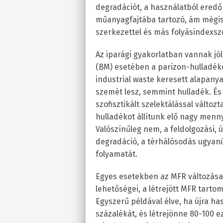
degradációt, a használatból ered
műanyagfajtába tartozó, ám mégis 
szerkezettel és más folyásindexsz
Az iparági gyakorlatban vannak jól
(BM) esetében a parizon-hulladéko
industrial waste keresett alapany
szemét lesz, semmint hulladék. És
szofisztikált szelektálással változ
hulladékot állítunk elő nagy menn
Valószínűleg nem, a feldolgozási, 
degradáció, a térhálósodás ugyanú
folyamatát.
Egyes esetekben az MFR változása 
lehetőségei, a létrejött MFR tarto
Egyszerű példával élve, ha újra 
százalékát, és létrejönne 80-100 e