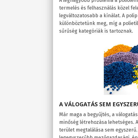
A legnagyobb probléma a poliolefi
termelés és felhasználás közel fe
legváltozatosabb a kínálat. A poli
különböztetünk meg, míg a polieti
sűrűség kategóriák is tartoznak.
A VÁLOGATÁS SEM EGYSZER
Már maga a begyűjtés, a válogatás 
minőség létrehozása lehetséges. A
terület megtalálása sem egyszerű
legegyszerűbb mezőgazdasági, épí