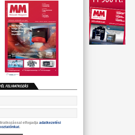
VÉL FELIRATKOZÁS
liratkozással elfogadja
adatkezelési
koztatónkat
.