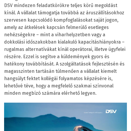
DSV mindezen feladatkörökre teljes körű megoldást
kínál. A vállalat támogatja továbbá az áruszállításokhoz
szervesen kapcsolódó kompfoglalásokat saját jogon,
amely az átkelések kapcsán felmerülő esetleges
nehézségekre – mint a viharhelyzetben vagy a
dokkolási időszakokban kialakuló kapacitáshiányokra –
rugalmas alternatívákat kínál operátorai, illetve ügyfelei
részére. Ezzel is segítve a küldemények gyors és
hatékony továbbítását. A szolgáltatások fejlesztésén és
magasszinten tartásán túlmenően a vállalat kiemelt
hangsúlyt fektet kollégái folyamatos képzésére is,
lehetővé téve, hogy a megfelelő szakmai színvonal
minden megbízó számára elérhető legyen.