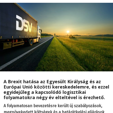
A Brexit hatása az Egyesült Királyság és az
Európai Unió közötti kereskedelemre, és ezzel
egyidejűleg a kapcsolódó logisztikai
folyamatokra négy év elteltével is érezhető.
A folyamatosan bevezetésre került új szabályozások,
megnövekedett költségek és a határátkelési eljárások