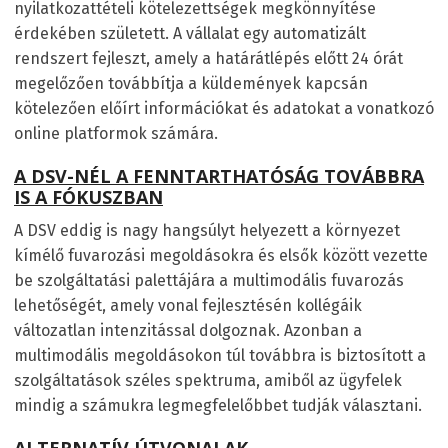
nyilatkozattételi kötelezettségek megkönnyítése
érdekében született. A vállalat egy automatizált
rendszert fejleszt, amely a határátlépés előtt 24 órát
megelőzően továbbítja a küldemények kapcsán
kötelezően előírt információkat és adatokat a vonatkozó
online platformok számára.
A DSV-NÉL A FENNTARTHATÓSÁG TOVÁBBRA
IS A FÓKUSZBAN
A DSV eddig is nagy hangsúlyt helyezett a környezet
kímélő fuvarozási megoldásokra és elsők között vezette
be szolgáltatási palettájára a multimodális fuvarozás
lehetőségét, amely vonal fejlesztésén kollégáik
változatlan intenzitással dolgoznak. Azonban a
multimodális megoldásokon túl továbbra is biztosított a
szolgáltatások széles spektruma, amiből az ügyfelek
mindig a számukra legmegfelelőbbet tudják választani.
ALTERNATÍV ÚTVONALAK