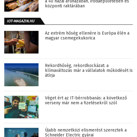
a 40 hazai áruházában, irodaépületében és
központi raktárában
IOT-MAGAZIN.HU
Az extrém hőség ellenére is Európa élén a
magyar csemegekukorica
Rekordhőség, rekordkockázat: a
klímaváltozás már a vállalatok működését is
átírja
Véget ért az IT-bérrobbanás: a következő
verseny már nem a fizetésekről szól
Újabb nemzetközi elismerést szereztek a
Schneider Electric gyárai