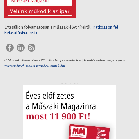
Értesüljön folyamatosan a műszaki élet híreiről.
Iratkozzon fel
hírlevelünkre Ön is!
© Műszaki Média Kiadó Kft. | Minden jog fenntartva | További online magazinjaink:
www.technokrata.hu
www.iotmagazin.hu
HIRDETÉS