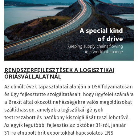
RENDSZERFEJLESZTÉSEK A LOGISZTIKAI
ÓRIÁSVÁLLALATNÁL
Az elmúlt évek tapasztalatai alapján a DSV folyamatosan
és úgy fejlesztette szolgáltatásait, hogy ügyfelei számára
a Brexit által okozott nehézségekre valós megoldásokat
szállíthasson, amelyek a logisztikai igények
testreszabott és hatékony kiszolgálását teszi lehetővé.
Az egyik legutóbbi fejlesztés az október 31-ről, január
31-re elnapolt brit exportokkal kapcsolatos ENS