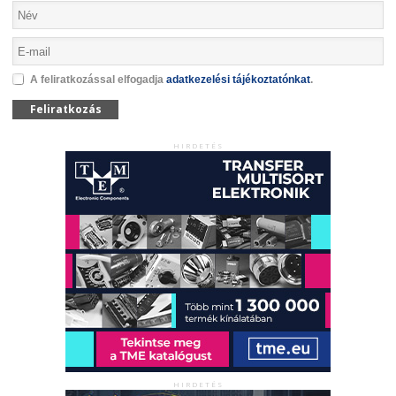
A feliratkozással elfogadja
adatkezelési tájékoztatónkat
.
Feliratkozás
HIRDETÉS
HIRDETÉS