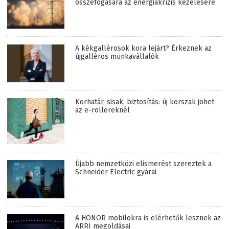
összefogására az energiakrízis kezelésére
A kékgallérosok kora lejárt? Érkeznek az
újgalléros munkavállalók
Korhatár, sisak, biztosítás: új korszak jöhet
az e-rollereknél
Újabb nemzetközi elismerést szereztek a
Schneider Electric gyárai
A HONOR mobilokra is elérhetők lesznek az
ARRI megoldásai