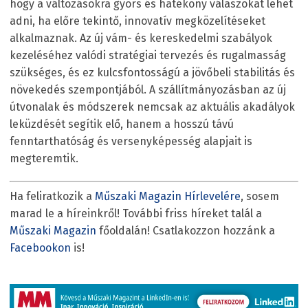
hogy a változásokra gyors és hatékony válaszokat lehet
adni, ha előre tekintő, innovatív megközelítéseket
alkalmaznak. Az új vám- és kereskedelmi szabályok
kezeléséhez valódi stratégiai tervezés és rugalmasság
szükséges, és ez kulcsfontosságú a jövőbeli stabilitás és
növekedés szempontjából. A szállítmányozásban az új
útvonalak és módszerek nemcsak az aktuális akadályok
leküzdését segítik elő, hanem a hosszú távú
fenntarthatóság és versenyképesség alapjait is
megteremtik.
Ha feliratkozik a
Műszaki Magazin Hírlevelére
, sosem
marad le a híreinkről! További friss híreket talál a
Műszaki Magazin
főoldalán! Csatlakozzon hozzánk a
Facebookon
is!