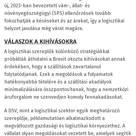
új, 2023-ban bevezetett vám-, állat- és
növényegészségügyi (SPS) ellenőrzések tovább
fokozhatják a késéseket és az árakat, így a logisztikai
helyzet javulása még várat magára.
VÁLASZOK A KIHÍVÁSOKRA
A logisztikai szereplők különböző stratégiákkal
próbálták áthidalni a Brexit okozta kihívásokat annak
érdekében, hogy a szállítások zavartalanul
folytatódjanak. Ezek a megoldások a folyamatok
hatékonyabbá tételére és a szállítási akadályok
minimalizálására összpontosítanak, hogy a nemzetközi
áruforgalom ne szenvedjen komoly fennakadásokat.
A DSV, mint a logisztikai szektor egyik meghatározó
szereplője, példamutatóan alkalmazkodott a
megváltozott gazdasági és logisztikai környezethez. A
vállalat olyan megoldásokat vezetett be, amelyek segítik