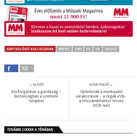
KAPCSOLÓDÓ KULCSSZAVAK
BREXIT
ESRI
EU
UK
VÁLASZ
← ELŐZŐ
KÖVETKEZŐ →
Körforgásban a gazdaság –
Optimisták a munkaadói
biztonságban a szellemi
várakozások – a cégek 45%-
tulajdon
a létszámbővítést tervez
2025-ben
TOVÁBBI CIKKEK A TÉMÁBAN