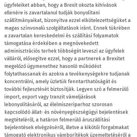
ügyfeleiket abban, hogy a Brexit okozta kihívások
ellenére is zavartalanul tudják bonyolítani
szállítmányaikat, bizonyítva ezzel elkötelezettségüket a
magas színvonalú szolgáltatások iránt. Ennek tükrében
a zavartalan kereskedelmi és szállítási folyamatok
támogatása érdekében a megnövekedett
adminisztrációs terhek többségét leveszi az ügyfelek
válláról, elősegítve ezzel, hogy a partnerek a Brexitet
megelőző ügymenethez hasonló működést
folytathassanak és azokra a tevékenységekre tudjanak
koncentrálni, amely üzletük fenntarthatóságát és
további fejlesztését biztosítják. Legyen szó a felmerülő
import, export vagy tranzit vámeljárások
lebonyolításáról, az élelmiszeriparhoz szorosan
kapcsolódó állat- és növényegészségügyi bejelentések
megtételéről, a határon felmerülő áruszállítási
bejelentések elvégzéséről, illetve a kikötői forgalmakat
támogató elektronikus vámborítékok üzemeltetéséről a