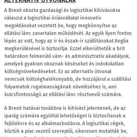
A Brexit okozta gazdasági és logisztikai kihívásokra
válaszul a logisztikai óriásvállalat innovatív
megoldásokat vezetett be, hogy megkönnyítse az
ellátási lánc zavartalan működését. Az egyik ilyen fontos
lépés az volt, hogy az ír és észak-ír szállításokat Anglia
megkerülésével is biztosítja. Ezzel elkerülhetők a brit
határokon felmerülő vám- és adminisztratív akadályok,
amelyek gyakran okoznak késéseket és indokolatlan
költségnövekedéseket. Ez az alternatív útvonal
nemcsak költséghatékonyabb, de hozzájárul a szállítási
folyamatok rugalmasságának növeléséhez is, ami
kulcsfontosságú az ellátási lánc résztvevői számára.
A Brexit hatásai továbbra is kihívást jelentenek, de az
iparág számára egyúttal lehetőséget is biztosítanak a
fejlődésre és az alkalmazkodásra. A logisztikai cégek,
köztük a piac vezető szereplői, sikeresen mutatták be,