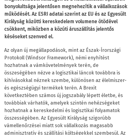
bonyolultsága jelentősen megnehezítik a vállalkozások
működését. Az ESRI adatai szerint az EU és az Egyesült
Királyság közötti kereskedelem volumene ötödével
csökkent, miközben a közúti áruszállítás jelentős
késéseket szenved el.
Az olyan új megállapodások, mint az Észak-Írországi
Protokoll (Windsor Framework), némi enyhítést
hozhatnak a vámkövetelmények terén, de
összeségében nézve a logisztikai láncok továbbra is
kihívásokkal néznek szembe, különösen az élelmiszer-
és egészségügyi termékek terén. A Brexit
következtében számos új jogszabály lépett életbe, és
továbbiak várhatók, amelyek szintén nehézségeket
hozhatnak a kereskedelmi és logisztikai folyamatok
összességében. Az Egyesült Királyság szigorúbb
vámellenőrzései miatt sok vállalkozás magasabb
adminisztratív és szállítási költségekkel szembesül. Az