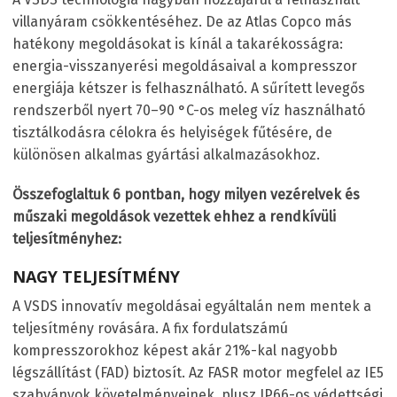
villanyáram csökkentéséhez. De az Atlas Copco más
hatékony megoldásokat is kínál a takarékosságra:
energia-visszanyerési megoldásaival a kompresszor
energiája kétszer is felhasználható. A sűrített levegős
rendszerből nyert 70–90 °C-os meleg víz használható
tisztálkodásra célokra és helyiségek fűtésére, de
különösen alkalmas gyártási alkalmazásokhoz.
Összefoglaltuk 6 pontban, hogy milyen vezérelvek és
műszaki megoldások vezettek ehhez a rendkívüli
teljesítményhez:
NAGY TELJESÍTMÉNY
A VSD
S
innovatív megoldásai egyáltalán nem mentek a
teljesítmény rovására. A fix fordulatszámú
kompresszorokhoz képest akár 21%-kal nagyobb
légszállítást (FAD) biztosít. Az FASR motor megfelel az IE5
szabványok követelményeinek, plusz IP66-os védettségi