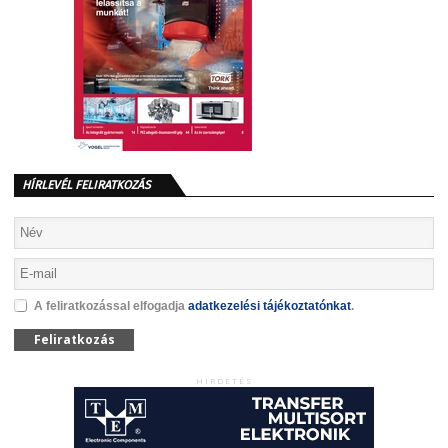
HÍRLEVÉL FELIRATKOZÁS
A feliratkozással elfogadja
adatkezelési tájékoztatónkat
.
Feliratkozás
HIRDETÉS