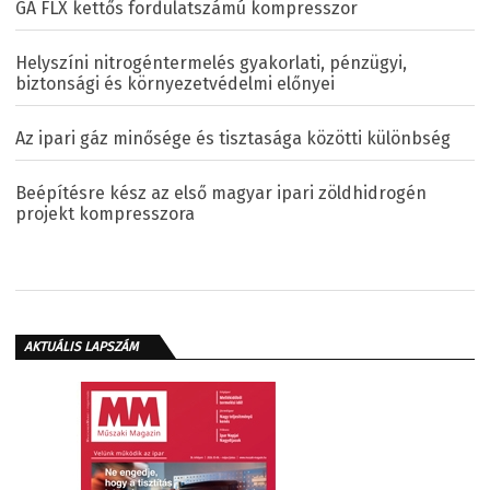
GA FLX kettős fordulatszámú kompresszor
Helyszíni nitrogéntermelés gyakorlati, pénzügyi,
biztonsági és környezetvédelmi előnyei
Az ipari gáz minősége és tisztasága közötti különbség
Beépítésre kész az első magyar ipari zöldhidrogén
projekt kompresszora
AKTUÁLIS LAPSZÁM