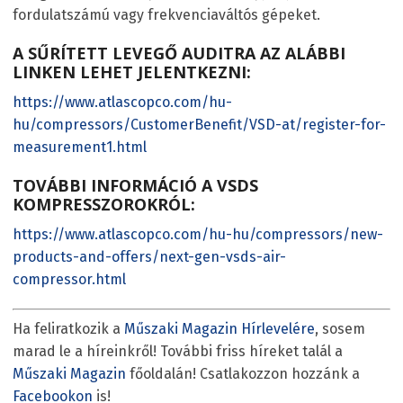
fordulatszámú vagy frekvenciaváltós gépeket.
A SŰRÍTETT LEVEGŐ AUDITRA AZ ALÁBBI
LINKEN LEHET JELENTKEZNI:
https://www.atlascopco.com/hu-
hu/compressors/CustomerBenefit/VSD-at/register-for-
measurement1.html
TOVÁBBI INFORMÁCIÓ A VSD
S
KOMPRESSZOROKRÓL:
https://www.atlascopco.com/hu-hu/compressors/new-
products-and-offers/next-gen-vsds-air-
compressor.html
Ha feliratkozik a
Műszaki Magazin Hírlevelére
, sosem
marad le a híreinkről! További friss híreket talál a
Műszaki Magazin
főoldalán! Csatlakozzon hozzánk a
Facebookon
is!