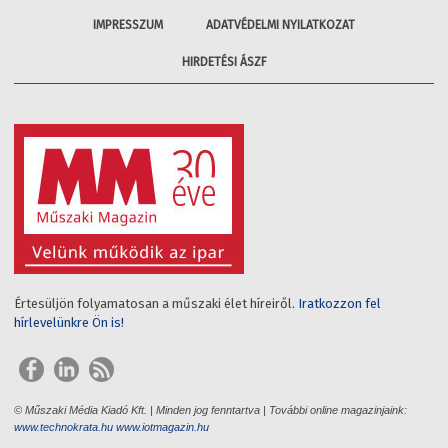
IMPRESSZUM
ADATVÉDELMI NYILATKOZAT
HIRDETÉSI ÁSZF
Értesüljön folyamatosan a műszaki élet híreiről.
Iratkozzon fel
hírlevelünkre Ön is!
© Műszaki Média Kiadó Kft. | Minden jog fenntartva | További online magazinjaink:
www.technokrata.hu
www.iotmagazin.hu