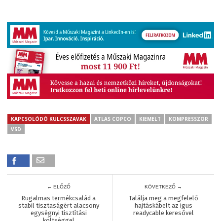
KAPCSOLÓDÓ KULCSSZAVAK
ATLAS COPCO
KIEMELT
KOMPRESSZOR
VSD
← ELŐZŐ
KÖVETKEZŐ →
Rugalmas termékcsalád a
Találja meg a megfelelő
stabil tisztaságért alacsony
hajtáskábelt az igus
egységnyi tisztítási
readycable keresővel
költséggel