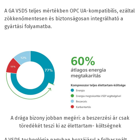
A GA VSD
S
teljes mértékben OPC UA-kompatibilis, ezáltal
zökkenőmentesen és biztonságosan integrálható a
gyártási folyamatba.
A drága bizony jobban megéri: a beszerzési ár csak
töredékét teszi ki az élettartam- költségnek
A VSD
S
technológia nagyban hozzájárul a felhasznált