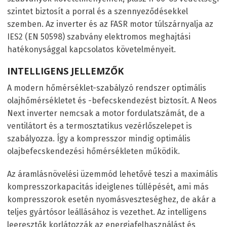
szintet biztosít a porral és a szennyeződésekkel
szemben. Az inverter és az FASR motor túlszárnyalja az
IES2 (EN 50598) szabvány elektromos meghajtási
hatékonysággal kapcsolatos követelményeit.
INTELLIGENS JELLEMZŐK
A modern hőmérséklet-szabályzó rendszer optimális
olajhőmérsékletet és -befecskendezést biztosít. A Neos
Next inverter nemcsak a motor fordulatszámát, de a
ventilátort és a termosztatikus vezérlőszelepet is
szabályozza. Így a kompresszor mindig optimális
olajbefecskendezési hőmérsékleten működik.
Az áramlásnövelési üzemmód lehetővé teszi a maximális
kompresszorkapacitás ideiglenes túllépését, ami más
kompresszorok esetén nyomásveszteséghez, de akár a
teljes gyártósor leállásához is vezethet. Az intelligens
leeresztők korlátozzák az energiafelhasználást és