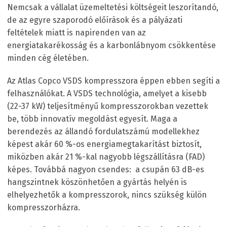
Nemcsak a vállalat üzemeltetési költségeit leszorítandó,
de az egyre szaporodó előírások és a pályázati
feltételek miatt is napirenden van az
energiatakarékosság és a karbonlábnyom csökkentése
minden cég életében.
Az Atlas Copco VSD
S
kompresszora éppen ebben segíti a
felhasználókat. A VSD
S
technológia, amelyet a kisebb
(22-37 kW) teljesítményű kompresszorokban vezettek
be, több innovatív megoldást egyesít. Maga a
berendezés az állandó fordulatszámú modellekhez
képest akár 60 %-os energiamegtakarítást biztosít,
miközben akár 21 %-kal nagyobb légszállításra (FAD)
képes. Továbbá nagyon csendes: a csupán 63 dB-es
hangszintnek köszönhetően a gyártás helyén is
elhelyezhetők a kompresszorok, nincs szükség külön
kompresszorházra.