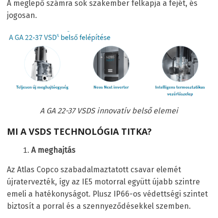
A meglepő számra sok szakember felkapja a fejét, és
jogosan.
A GA 22-37 VSD
S
innovatív belső elemei
MI A VSD
S
TECHNOLÓGIA TITKA?
A meghajtás
Az Atlas Copco szabadalmaztatott csavar elemét
újratervezték, így az IE5 motorral együtt újabb szintre
emeli a hatékonyságot. Plusz IP66-os védettségi szintet
biztosít a porral és a szennyeződésekkel szemben.