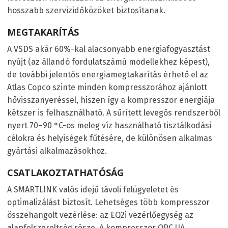
hosszabb szervizidőközöket biztosítanak.
MEGTAKARÍTÁS
A VSD
S
akár 60%-kal alacsonyabb energiafogyasztást
nyújt (az állandó fordulatszámú modellekhez képest),
de további jelentős energiamegtakarítás érhető el az
Atlas Copco szinte minden kompresszorához ajánlott
hővisszanyeréssel, hiszen így a kompresszor energiája
kétszer is felhasználható. A sűrített levegős rendszerből
nyert 70–90 °C-os meleg víz használható tisztálkodási
célokra és helyiségek fűtésére, de különösen alkalmas
gyártási alkalmazásokhoz.
CSATLAKOZTATHATÓSÁG
A SMARTLINK valós idejű távoli felügyeletet és
optimalizálást biztosít. Lehetséges több kompresszor
összehangolt vezérlése: az EQ2i vezérlőegység az
alapfelszereltség része. A kompresszor OPC UA