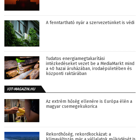
A fenntartható nyár a szervezetünket is védi
Tudatos energiamegtakarítási
intézkedéseket vezet be a MediaMarkt mind
a 40 hazai áruházában, irodaépületében és
központi raktárában
IOT-MAGAZIN.HU
Az extrém hőség ellenére is Európa élén a
magyar csemegekukorica
Rekordhőség, rekordkockázat: a
klímaváltozás már a vállalatok működését is