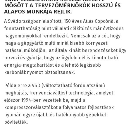
MÖGÖTT A TERVEZŐMÉRNÖKÖK HOSSZÚ ÉS
ALAPOS MUNKÁJA REJLIK.
A Svédországban alapított, 150 éves Atlas Copcónál a
fenntarthatóság mint vállalati célkitűzés már évtizedes
hagyományokkal rendelkezik. Nemcsak az a cél, hogy
maga a gépgyártó multi minél kisebb környezeti
hatással működjön: az általa kínált berendezéseket úgy
tervezi és gyártja, hogy az ügyfeleinél is kimutatható
energia-megtakarítást és a lehető legkisebb
karbonlábnyomot biztosítsanak.
Példa erre a VSD (változtatható fordulatszámú
meghajtás, frenvenciaváltós) technológia, amelyet
először 1994-ben vezettek be, majd a
kompresszorválasztékot a folyamatos fejlesztések
nyomán egyre újabb és hatékonyabb gépekkel
bővítették.