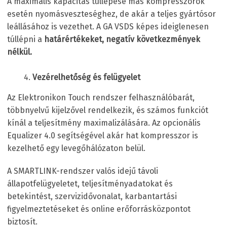
A maximális kapacitás túllépése más kompresszorok
esetén nyomásveszteséghez, de akár a teljes gyártósor
leállásához is vezethet. A GA VSD
S
képes ideiglenesen
túllépni a
határértékeket, negatív következmények
nélkül.
Vezérelhetőség és felügyelet
Az Elektronikon Touch rendszer felhasználóbarát,
többnyelvű kijelzővel rendelkezik, és számos funkciót
kínál a teljesítmény maximalizálására. Az opcionális
Equalizer 4.0 segítségével akár hat kompresszor is
kezelhető egy levegőhálózaton belül.
A SMARTLINK-rendszer valós idejű távoli
állapotfelügyeletet, teljesítményadatokat és
betekintést, szervizidővonalat, karbantartási
figyelmeztetéseket és online erőforrásközpontot
biztosít.