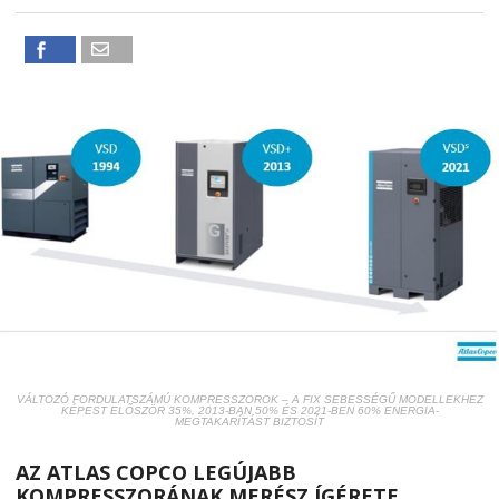
VÁLTOZÓ FORDULATSZÁMÚ KOMPRESSZOROK – A FIX SEBESSÉGŰ MODELLEKHEZ
KÉPEST ELŐSZÖR 35%, 2013-BAN 50% ÉS 2021-BEN 60% ENERGIA-
MEGTAKARÍTÁST BIZTOSÍT
AZ ATLAS COPCO LEGÚJABB
KOMPRESSZORÁNAK MERÉSZ ÍGÉRETE