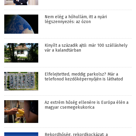
Nem elég a hőhullám, itt a nyári
légszennyezés: az ózon
Kinyílt a századik ajtó: már 100 szálláshely
vár a kalandtárban
Elfelejtetted, meddig parkolsz? Már a
telefonod kezdőképernyőjén is láthatod
Az extrém hőség ellenére is Európa élén a
magyar csemegekukorica
Rekordhőség, rekordkockázat: a