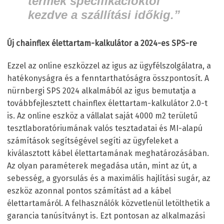
termék specifikációktól
kezdve a szállítási időkig.”
Új chainflex élettartam-kalkulátor a 2024-es SPS-re
Ezzel az online eszközzel az igus az ügyfélszolgálatra, a
hatékonyságra és a fenntarthatóságra összpontosít. A
nürnbergi SPS 2024 alkalmából az igus bemutatja a
továbbfejlesztett chainflex élettartam-kalkulátor 2.0-t
is. Az online eszköz a vállalat saját 4000 m
2
területű
tesztlaboratóriumának valós tesztadatai és MI-alapú
számítások segítségével segíti az ügyfeleket a
kiválasztott kábel élettartamának meghatározásában.
Az olyan paraméterek megadása után, mint az út, a
sebesség, a gyorsulás és a maximális hajlítási sugár, az
eszköz azonnal pontos számítást ad a kábel
élettartamáról. A felhasználók közvetlenül letölthetik a
garancia tanúsítványt is. Ezt pontosan az alkalmazási