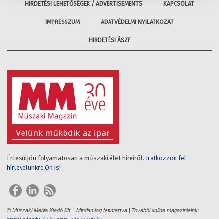
HIRDETÉSI LEHETŐSÉGEK / ADVERTISEMENTS
KAPCSOLAT
IMPRESSZUM
ADATVÉDELMI NYILATKOZAT
HIRDETÉSI ÁSZF
Értesüljön folyamatosan a műszaki élet híreiről.
Iratkozzon fel
hírlevelünkre Ön is!
© Műszaki Média Kiadó Kft. | Minden jog fenntartva | További online magazinjaink:
www.technokrata.hu
www.iotmagazin.hu