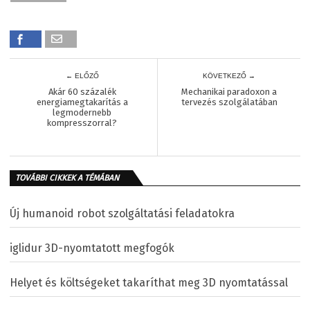
← ELŐZŐ
KÖVETKEZŐ →
Akár 60 százalék
Mechanikai paradoxon a
energiamegtakarítás a
tervezés szolgálatában
legmodernebb
kompresszorral?
TOVÁBBI CIKKEK A TÉMÁBAN
Új humanoid robot szolgáltatási feladatokra
iglidur 3D-nyomtatott megfogók
Helyet és költségeket takaríthat meg 3D nyomtatással