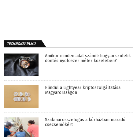
TECHNOKRATA.HU
Amikor minden adat számít: hogyan születik
döntés nyolcezer méter közelében?
Elindul a Lightyear kriptoszolgáltatása
Magyarországon
Szakmai összefogás a kórházban maradó
csecsemőkért