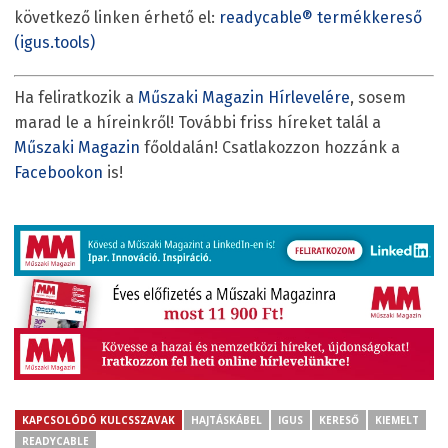
következő linken érhető el:
readycable® termékkereső
(igus.tools)
Ha feliratkozik a
Műszaki Magazin Hírlevelére
, sosem
marad le a híreinkről! További friss híreket talál a
Műszaki Magazin
főoldalán! Csatlakozzon hozzánk a
Facebookon
is!
KAPCSOLÓDÓ KULCSSZAVAK
HAJTÁSKÁBEL
IGUS
KERESŐ
KIEMELT
READYCABLE