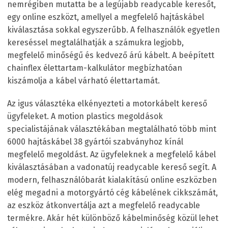
nemrégiben mutatta be a legújabb readycable keresőt,
egy online eszközt, amellyel a megfelelő hajtáskábel
kiválasztása sokkal egyszerűbb. A felhasználók egyetlen
kereséssel megtalálhatják a számukra legjobb,
megfelelő minőségű és kedvező árú kábelt. A beépített
chainflex élettartam-kalkulátor megbízhatóan
kiszámolja a kábel várható élettartamát.
Az igus választéka elkényezteti a motorkábelt kereső
ügyfeleket. A motion plastics megoldások
specialistájának választékában megtalálható több mint
6000 hajtáskábel 38 gyártói szabványhoz kínál
megfelelő megoldást. Az ügyfeleknek a megfelelő kábel
kiválasztásában a vadonatúj readycable kereső segít. A
modern, felhasználóbarát kialakítású online eszközben
elég megadni a motorgyártó cég kábelének cikkszámát,
az eszköz átkonvertálja azt a megfelelő readycable
termékre. Akár hét különböző kábelminőség közül lehet