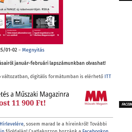
25/01-02
–
Megnyitás
ásairól január-februári lapszámunkban olvashat!
változatban, digitális formátumban is elérhető
ITT
FACEB
Hírlevelére
, sosem marad le a híreinkről! További
in
főoldalán! Csatlakozzon hozzánk a
Facebookon