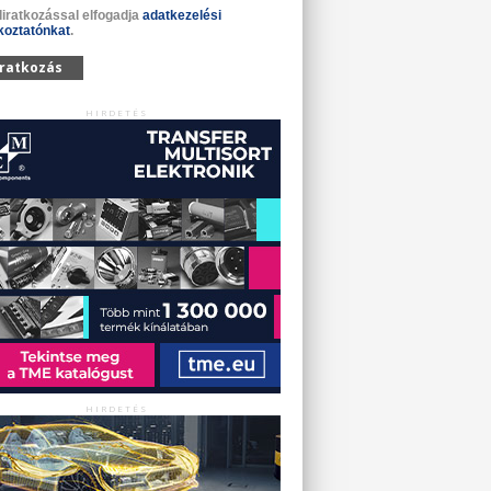
liratkozással elfogadja
adatkezelési
koztatónkat
.
iratkozás
HIRDETÉS
HIRDETÉS