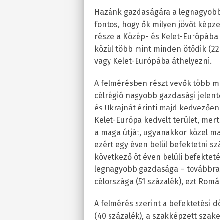
Hazánk gazdaságára a legnagyobb
fontos, hogy ők milyen jövőt képze
része a Közép- és Kelet-Európába 
közül több mint minden ötödik (22
vagy Kelet-Európába áthelyezni.
A felmérésben részt vevők több min
célrégió nagyobb gazdasági jelentő
és Ukrajnát érinti majd kedvezően.
Kelet-Európa kedvelt terület, mer
a maga útját, ugyanakkor közel ma
ezért egy éven belül befektetni s
következő öt éven belüli befektet
legnagyobb gazdasága – továbbra i
célországa (51 százalék), ezt Román
A felmérés szerint a befektetési d
(40 százalék), a szakképzett szak