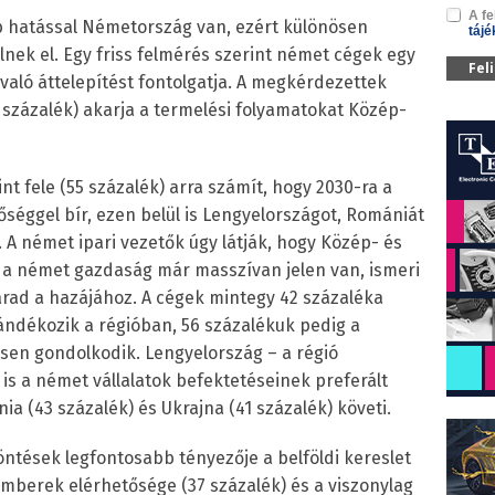
A fe
 hatással Németország van, ezért különösen
tájé
lnek el. Egy friss felmérés szerint német cégek egy
Fel
való áttelepítést fontolgatja. A megkérdezettek
 százalék) akarja a termelési folyamatokat Közép-
t fele (55 százalék) arra számít, hogy 2030-ra a
séggel bír, ezen belül is Lengyelországot, Romániát
 A német ipari vezetők úgy látják, hogy Közép- és
t a német gazdaság már masszívan jelen van, ismeri
rad a hazájához. A cégek mintegy 42 százaléka
zándékozik a régióban, 56 százalékuk pedig a
ésen gondolkodik. Lengyelország – a régió
s a német vállalatok befektetéseinek preferált
ia (43 százalék) és Ukrajna (41 százalék) követi.
öntések legfontosabb tényezője a belföldi kereslet
emberek elérhetősége (37 százalék) és a viszonylag