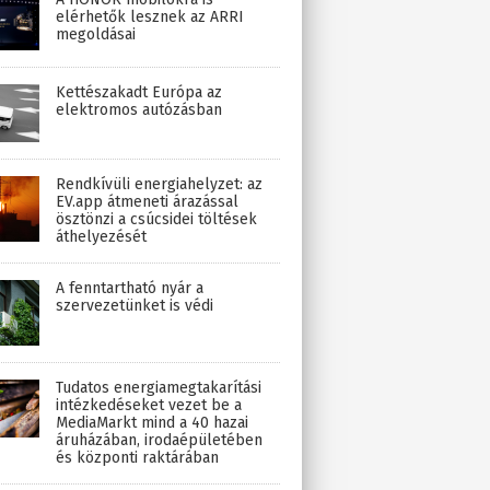
elérhetők lesznek az ARRI
megoldásai
Kettészakadt Európa az
elektromos autózásban
Rendkívüli energiahelyzet: az
EV.app átmeneti árazással
ösztönzi a csúcsidei töltések
áthelyezését
A fenntartható nyár a
szervezetünket is védi
Tudatos energiamegtakarítási
intézkedéseket vezet be a
MediaMarkt mind a 40 hazai
áruházában, irodaépületében
és központi raktárában