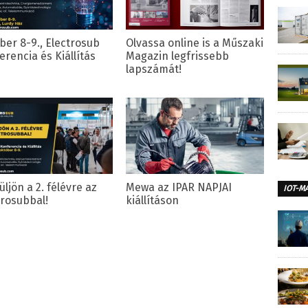
ber 8-9., Electrosub
Olvassa online is a Műszaki
erencia és Kiállítás
Magazin legfrissebb
lapszámát!
ljön a 2. félévre az
Mewa az IPAR NAPJAI
IOT-M
trosubbal!
kiállításon