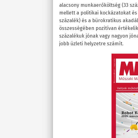
alacsony munkaerőköltség (33 száz
mellett a politikai kockázatokat és
százalék) és a bürokratikus akadál
összességében pozitívan értékelik 
százalékuk jónak vagy nagyon jónak
jobb üzleti helyzetre számít.