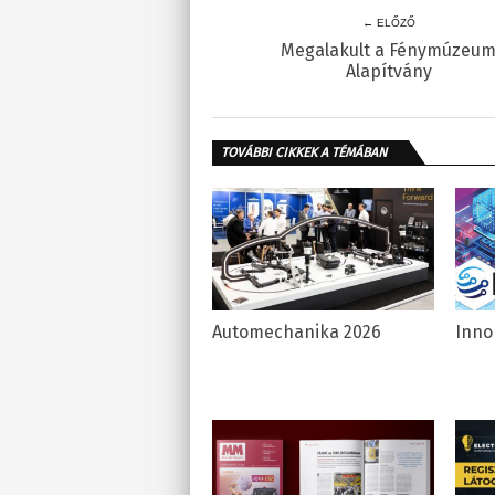
← ELŐZŐ
Megalakult a Fénymúzeu
Alapítvány
TOVÁBBI CIKKEK A TÉMÁBAN
Automechanika 2026
Inno