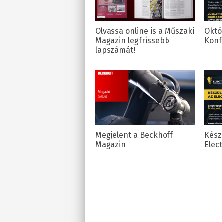
Olvassa online is a Műszaki
Októ
Magazin legfrissebb
Konf
lapszámát!
Megjelent a Beckhoff
Készü
Magazin
Elec