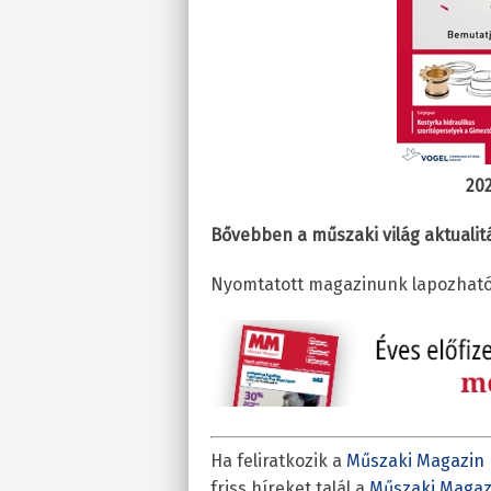
20
Bővebben a műszaki világ aktualit
Nyomtatott magazinunk lapozható 
Ha feliratkozik a
Műszaki Magazin 
friss híreket talál a
Műszaki Magaz