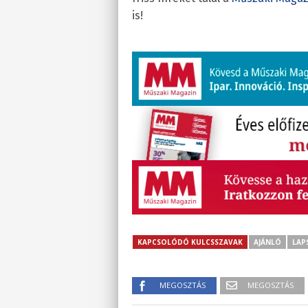
is!
KAPCSOLÓDÓ KULCSSZAVAK
AJÁNLÓ
LAP
MEGOSZTÁS
MEGOSZTÁS