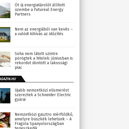
Öt új energiatárolót állított
üzembe a Futureal Energy
Partners
Nem az energiából van kevés –
a valódi kihívás az időzítés
Soha nem látott szintre
pörögtek a hitelek: júniusban is
rekordot döntött a lakossági
piac
AGAZIN.HU
Újabb nemzetközi elismerést
szereztek a Schneider Electric
gyárai
Nemzetközi gasztro mérföldkő,
amelyre büszkék lehetünk – A
Fragola Spanyolországban
terjeszkedik