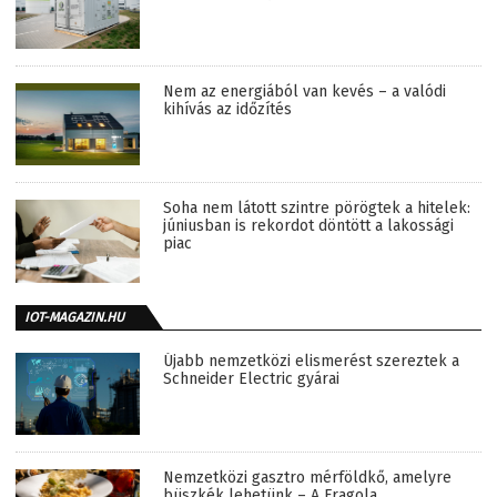
Nem az energiából van kevés – a valódi
kihívás az időzítés
Soha nem látott szintre pörögtek a hitelek:
júniusban is rekordot döntött a lakossági
piac
IOT-MAGAZIN.HU
Újabb nemzetközi elismerést szereztek a
Schneider Electric gyárai
Nemzetközi gasztro mérföldkő, amelyre
büszkék lehetünk – A Fragola