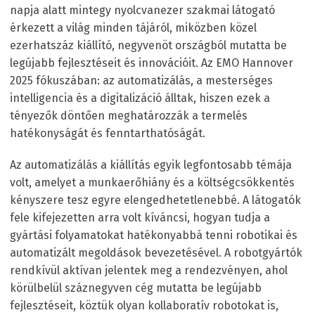
napja alatt mintegy nyolcvanezer szakmai látogató
érkezett a világ minden tájáról, miközben közel
ezerhatszáz kiállító, negyvenöt országból mutatta be
legújabb fejlesztéseit és innovációit. Az EMO Hannover
2025 fókuszában: az automatizálás, a mesterséges
intelligencia és a digitalizáció álltak, hiszen ezek a
tényezők döntően meghatározzák a termelés
hatékonyságát és fenntarthatóságát.
Az automatizálás a kiállítás egyik legfontosabb témája
volt, amelyet a munkaerőhiány és a költségcsökkentés
kényszere tesz egyre elengedhetetlenebbé. A látogatók
fele kifejezetten arra volt kíváncsi, hogyan tudja a
gyártási folyamatokat hatékonyabbá tenni robotikai és
automatizált megoldások bevezetésével. A robotgyártók
rendkívül aktívan jelentek meg a rendezvényen, ahol
körülbelül száznegyven cég mutatta be legújabb
fejlesztéseit, köztük olyan kollaboratív robotokat is,