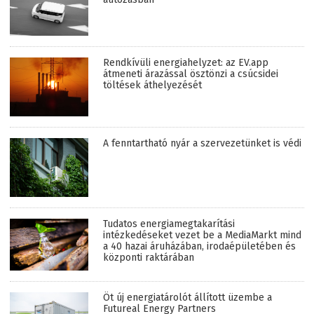
Rendkívüli energiahelyzet: az EV.app
átmeneti árazással ösztönzi a csúcsidei
töltések áthelyezését
A fenntartható nyár a szervezetünket is védi
Tudatos energiamegtakarítási
intézkedéseket vezet be a MediaMarkt mind
a 40 hazai áruházában, irodaépületében és
központi raktárában
Öt új energiatárolót állított üzembe a
Futureal Energy Partners