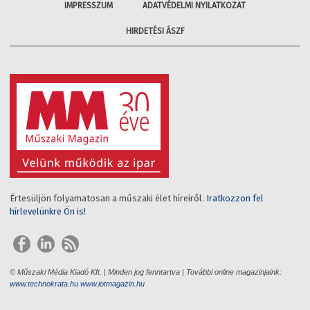
IMPRESSZUM
ADATVÉDELMI NYILATKOZAT
HIRDETÉSI ÁSZF
Értesüljön folyamatosan a műszaki élet híreiről.
Iratkozzon fel
hírlevelünkre Ön is!
© Műszaki Média Kiadó Kft. | Minden jog fenntartva | További online magazinjaink:
www.technokrata.hu
www.iotmagazin.hu