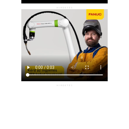
HIRDETÉS
HIRDETÉS