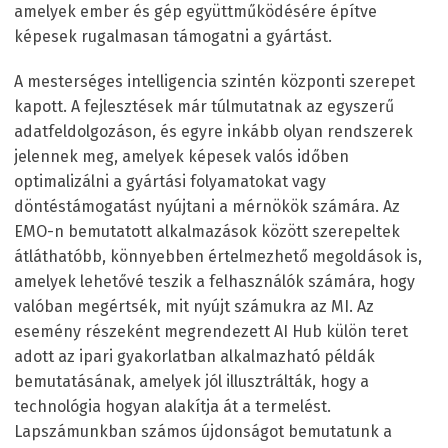
amelyek ember és gép együttműködésére építve
képesek rugalmasan támogatni a gyártást.
A mesterséges intelligencia szintén központi szerepet
kapott. A fejlesztések már túlmutatnak az egyszerű
adatfeldolgozáson, és egyre inkább olyan rendszerek
jelennek meg, amelyek képesek valós időben
optimalizálni a gyártási folyamatokat vagy
döntéstámogatást nyújtani a mérnökök számára. Az
EMO-n bemutatott alkalmazások között szerepeltek
átláthatóbb, könnyebben értelmezhető megoldások is,
amelyek lehetővé teszik a felhasználók számára, hogy
valóban megértsék, mit nyújt számukra az MI. Az
esemény részeként megrendezett AI Hub külön teret
adott az ipari gyakorlatban alkalmazható példák
bemutatásának, amelyek jól illusztrálták, hogy a
technológia hogyan alakítja át a termelést.
Lapszámunkban számos újdonságot bemutatunk a