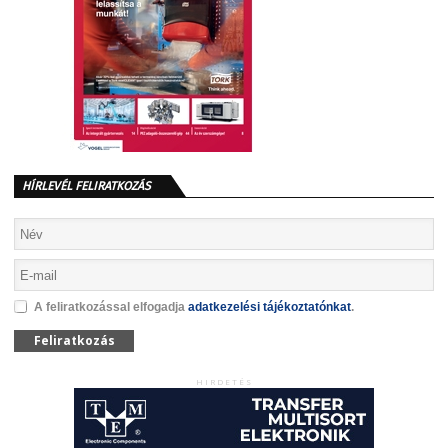
HÍRLEVÉL FELIRATKOZÁS
A feliratkozással elfogadja
adatkezelési tájékoztatónkat
.
Feliratkozás
HIRDETÉS