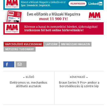
KAPCSOLÓDÓ KULCSSZAVAK
LAPSZÁM
MM MŰSZAKI MAGAZIN
NÉPSZERŰ TUDOMÁNY
← ELŐZŐ
KÖVETKEZŐ →
Elektromos vs. mechanikus
Braun Series 9 Pro+ amikor a
állítható asztalok
borotválkozás új szintre lép