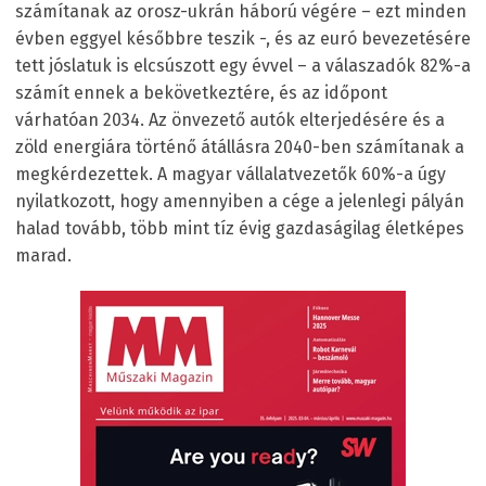
számítanak az orosz-ukrán háború végére – ezt minden
évben eggyel későbbre teszik -, és az euró bevezetésére
tett jóslatuk is elcsúszott egy évvel – a válaszadók 82%-a
számít ennek a bekövetkeztére, és az időpont
várhatóan 2034. Az önvezető autók elterjedésére és a
zöld energiára történő átállásra 2040-ben számítanak a
megkérdezettek. A magyar vállalatvezetők 60%-a úgy
nyilatkozott, hogy amennyiben a cége a jelenlegi pályán
halad tovább, több mint tíz évig gazdaságilag életképes
marad.