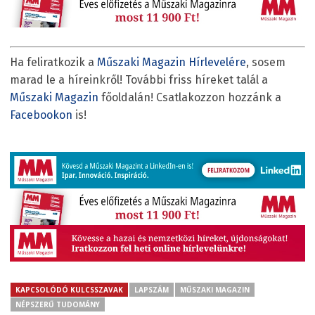
Ha feliratkozik a
Műszaki Magazin Hírlevelére
, sosem
marad le a híreinkről! További friss híreket talál a
Műszaki Magazin
főoldalán! Csatlakozzon hozzánk a
Facebookon
is!
KAPCSOLÓDÓ KULCSSZAVAK
LAPSZÁM
MŰSZAKI MAGAZIN
NÉPSZERŰ TUDOMÁNY