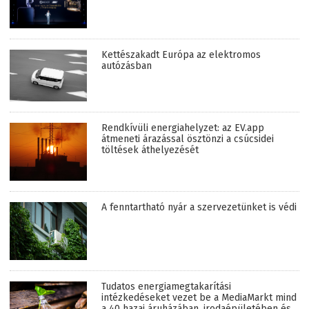
Kettészakadt Európa az elektromos
autózásban
Rendkívüli energiahelyzet: az EV.app
átmeneti árazással ösztönzi a csúcsidei
töltések áthelyezését
A fenntartható nyár a szervezetünket is védi
Tudatos energiamegtakarítási
intézkedéseket vezet be a MediaMarkt mind
a 40 hazai áruházában, irodaépületében és