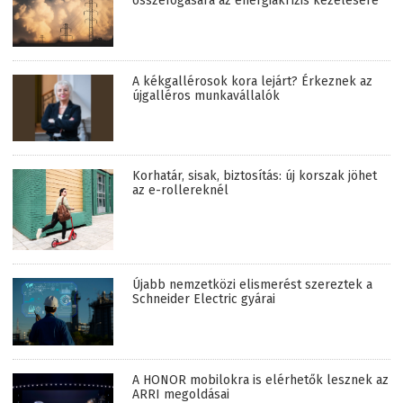
összefogására az energiakrízis kezelésére
A kékgallérosok kora lejárt? Érkeznek az
újgalléros munkavállalók
Korhatár, sisak, biztosítás: új korszak jöhet
az e-rollereknél
Újabb nemzetközi elismerést szereztek a
Schneider Electric gyárai
A HONOR mobilokra is elérhetők lesznek az
ARRI megoldásai