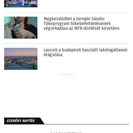
Megkezdődhet a Demján Sándor
Tőkeprogram tőkebefektetéseinek
végrehajtása az MFB döntését követően
Lassult a budapesti használt lakóingatlanok
drágulása
HIRDETÉS
ESEMÉNY NAPTÁR