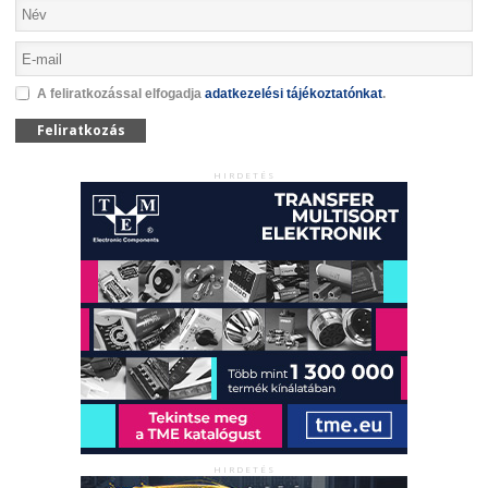
A feliratkozással elfogadja
adatkezelési tájékoztatónkat
.
Feliratkozás
HIRDETÉS
HIRDETÉS