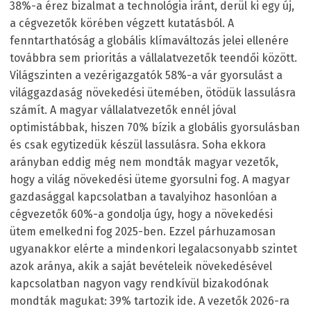
38%-a érez bizalmat a technológia iránt, derül ki egy új,
a cégvezetők körében végzett kutatásból. A
fenntarthatóság a globális klímaváltozás jelei ellenére
továbbra sem prioritás a vállalatvezetők teendői között.
Világszinten a vezérigazgatók 58%-a vár gyorsulást a
világgazdaság növekedési ütemében, ötödük lassulásra
számít. A magyar vállalatvezetők ennél jóval
optimistábbak, hiszen 70% bízik a globális gyorsulásban
és csak egytizedük készül lassulásra. Soha ekkora
arányban eddig még nem mondták magyar vezetők,
hogy a világ növekedési üteme gyorsulni fog. A magyar
gazdasággal kapcsolatban a tavalyihoz hasonlóan a
cégvezetők 60%-a gondolja úgy, hogy a növekedési
ütem emelkedni fog 2025-ben. Ezzel párhuzamosan
ugyanakkor elérte a mindenkori legalacsonyabb szintet
azok aránya, akik a saját bevételeik növekedésével
kapcsolatban nagyon vagy rendkívül bizakodónak
mondták magukat: 39% tartozik ide. A vezetők 2026-ra