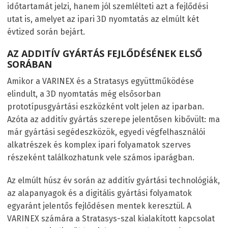
időtartamát jelzi, hanem jól szemlélteti azt a fejlődési
utat is, amelyet az ipari 3D nyomtatás az elmúlt két
évtized során bejárt.
AZ ADDITÍV GYÁRTÁS FEJLŐDÉSÉNEK ELSŐ
SORÁBAN
Amikor a VARINEX és a Stratasys együttműködése
elindult, a 3D nyomtatás még elsősorban
prototípusgyártási eszközként volt jelen az iparban.
Azóta az additív gyártás szerepe jelentősen kibővült: ma
már gyártási segédeszközök, egyedi végfelhasználói
alkatrészek és komplex ipari folyamatok szerves
részeként találkozhatunk vele számos iparágban.
Az elmúlt húsz év során az additív gyártási technológiák,
az alapanyagok és a digitális gyártási folyamatok
egyaránt jelentős fejlődésen mentek keresztül. A
VARINEX számára a Stratasys-szal kialakított kapcsolat