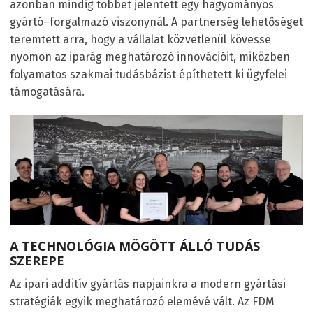
azonban mindig többet jelentett egy hagyományos
gyártó–forgalmazó viszonynál. A partnerség lehetőséget
teremtett arra, hogy a vállalat közvetlenül kövesse
nyomon az iparág meghatározó innovációit, miközben
folyamatos szakmai tudásbázist építhetett ki ügyfelei
támogatására.
A TECHNOLÓGIA MÖGÖTT ÁLLÓ TUDÁS
SZEREPE
Az ipari additív gyártás napjainkra a modern gyártási
stratégiák egyik meghatározó elemévé vált. Az FDM