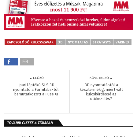
KAPCSOLÓDÓ KULCSSZAVAK
3D
NYOMTATÁS
STRATASYS
VARINEX
← ELŐZŐ
KÖVETKEZŐ →
Ipari léptékű SLS 3D
3D nyomtatástól a
nyomtató a Formlabs-tól:
késztermékig: miért vált
bemutatkozott a Fuse X1
kulcskérdéssé az
utókezelés?
TOVÁBBI CIKKEK A TÉMÁBAN