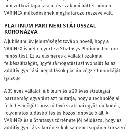
nemzetközi tapasztalat és szakmai háttér mára a
VARINEX működésének meghatározó részévé vált.
PLATINUM PARTNERI STÁTUSSZAL
KORONÁZVA
A jubileumi év jelentőségét tovább növeli, hogy a
VARINEX ismét elnyerte a Stratasys Platinum Partner
minősítést. Ez az elismerés a vállalat szakmai
felkészültségét, ügyféltámogatási színvonalát és az
additív gyártási megoldások piacán végzett munkáját
igazolja.
A 35 éves vállalati jubileum és a 20 éves stratégiai
partnerség egyaránt azt mutatja, hogy a technológiai
fejlődés mögött hosszú távú szakmai együttműködés,
folyamatos tudásépítés és közös innováció áll. A
VARINEX és a Stratasys története jól példázza, hogy az
additív gyártás sikerének kulcsa nem csupán a korszerű