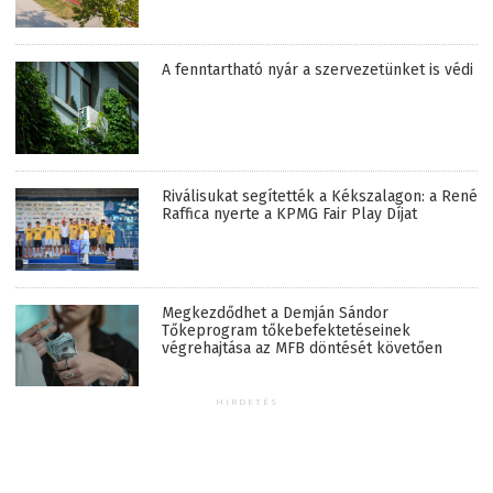
A fenntartható nyár a szervezetünket is védi
Riválisukat segítették a Kékszalagon: a René
Raffica nyerte a KPMG Fair Play Díjat
Megkezdődhet a Demján Sándor
Tőkeprogram tőkebefektetéseinek
végrehajtása az MFB döntését követően
HIRDETÉS