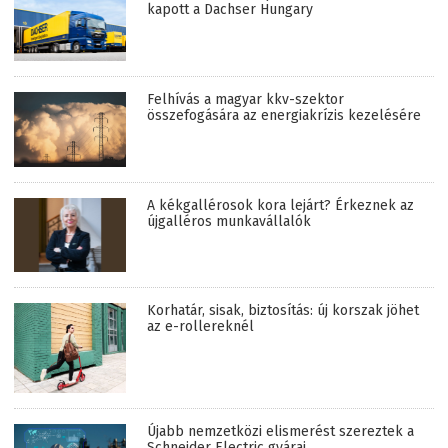
kapott a Dachser Hungary
Felhívás a magyar kkv-szektor
összefogására az energiakrízis kezelésére
A kékgallérosok kora lejárt? Érkeznek az
újgalléros munkavállalók
Korhatár, sisak, biztosítás: új korszak jöhet
az e-rollereknél
Újabb nemzetközi elismerést szereztek a
Schneider Electric gyárai