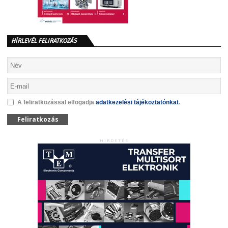
HÍRLEVÉL FELIRATKOZÁS
A feliratkozással elfogadja
adatkezelési tájékoztatónkat
.
Feliratkozás
HIRDETÉS