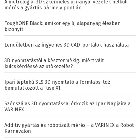
A metrológiai 3D szkennelés új iránya: vezeték nélküli
mérés a gyártás bármely pontján
ToughONE Black: amikor egy új alapanyag élesben
bizonyít
Lendületben az ingyenes 3D CAD-portálok használata
3D nyomtatástól a késztermékig: miért vált
kulcskérdéssé az utókezelés?
Ipari léptékű SLS 3D nyomtató a Formlabs-tól:
bemutatkozott a Fuse X1
Szénszálas 3D nyomtatással érkezik az Ipar Napjaira a
VARINEX
Additív gyártás és robotizált mérés – a VARINEX a Robot
Karneválon