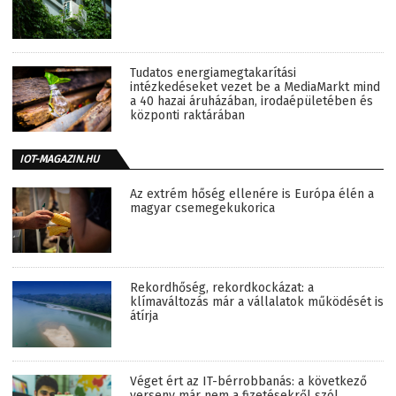
Tudatos energiamegtakarítási
intézkedéseket vezet be a MediaMarkt mind
a 40 hazai áruházában, irodaépületében és
központi raktárában
IOT-MAGAZIN.HU
Az extrém hőség ellenére is Európa élén a
magyar csemegekukorica
Rekordhőség, rekordkockázat: a
klímaváltozás már a vállalatok működését is
átírja
Véget ért az IT-bérrobbanás: a következő
verseny már nem a fizetésekről szól