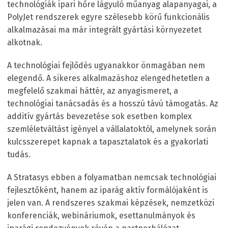
technológiák ipari hőre lágyuló műanyag alapanyagai, a
PolyJet rendszerek egyre szélesebb körű funkcionális
alkalmazásai ma már integrált gyártási környezetet
alkotnak.
A technológiai fejlődés ugyanakkor önmagában nem
elegendő. A sikeres alkalmazáshoz elengedhetetlen a
megfelelő szakmai háttér, az anyagismeret, a
technológiai tanácsadás és a hosszú távú támogatás. Az
additív gyártás bevezetése sok esetben komplex
szemléletváltást igényel a vállalatoktól, amelynek során
kulcsszerepet kapnak a tapasztalatok és a gyakorlati
tudás.
A Stratasys ebben a folyamatban nemcsak technológiai
fejlesztőként, hanem az iparág aktív formálójaként is
jelen van. A rendszeres szakmai képzések, nemzetközi
konferenciák, webináriumok, esettanulmányok és