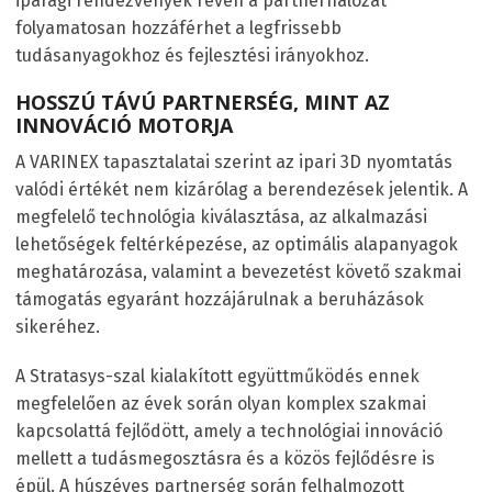
iparági rendezvények révén a partnerhálózat
folyamatosan hozzáférhet a legfrissebb
tudásanyagokhoz és fejlesztési irányokhoz.
HOSSZÚ TÁVÚ PARTNERSÉG, MINT AZ
INNOVÁCIÓ MOTORJA
A VARINEX tapasztalatai szerint az ipari 3D nyomtatás
valódi értékét nem kizárólag a berendezések jelentik. A
megfelelő technológia kiválasztása, az alkalmazási
lehetőségek feltérképezése, az optimális alapanyagok
meghatározása, valamint a bevezetést követő szakmai
támogatás egyaránt hozzájárulnak a beruházások
sikeréhez.
A Stratasys-szal kialakított együttműködés ennek
megfelelően az évek során olyan komplex szakmai
kapcsolattá fejlődött, amely a technológiai innováció
mellett a tudásmegosztásra és a közös fejlődésre is
épül. A húszéves partnerség során felhalmozott