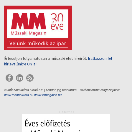
Értesüljön folyamatosan a műszaki élet híreiről.
Iratkozzon fel
hírlevelünkre Ön is!
© Műszaki Média Kiadó Kft. | Minden jog fenntartva | További online magazinjaink:
www.technokrata.hu
www.iotmagazin.hu
HIRDETÉS