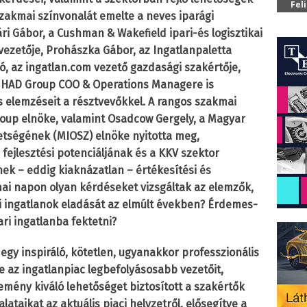
Fel
szakmai színvonalát emelte a neves iparági
ri Gábor, a Cushman & Wakefield ipari-és logisztikai
vezetője, Prohászka Gábor, az Ingatlanpaletta
ló, az ingatlan.com vezető gazdasági szakértője,
a HAD Group COO & Operations Managere is
s elemzéseit a résztvevőkkel. A rangos szakmai
up elnöke, valamint Osadcow Gergely, a Magyar
etségének (MIOSZ) elnöke nyitotta meg,
 fejlesztési potenciáljának és a KKV szektor
nek – eddig kiaknázatlan – értékesítési és
mai napon olyan kérdéseket vizsgáltak az elemzők,
ri ingatlanok eladását az elmúlt években? Érdemes-
ari ingatlanba fektetni?
y egy inspiráló, kötetlen, ugyanakkor professzionális
 az ingatlanpiac legbefolyásosabb vezetőit,
emény kiváló lehetőséget biztosított a szakértők
taikat az aktuális piaci helyzetről, elősegítve a