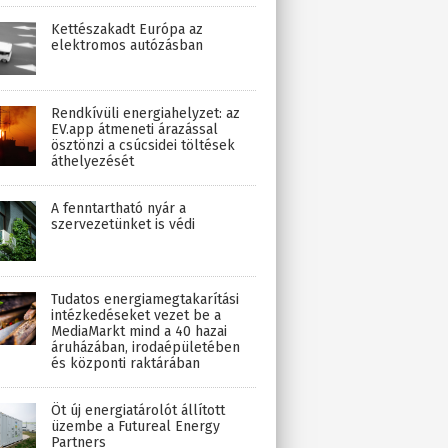
Kettészakadt Európa az
elektromos autózásban
Rendkívüli energiahelyzet: az
EV.app átmeneti árazással
ösztönzi a csúcsidei töltések
áthelyezését
A fenntartható nyár a
szervezetünket is védi
Tudatos energiamegtakarítási
intézkedéseket vezet be a
MediaMarkt mind a 40 hazai
áruházában, irodaépületében
és központi raktárában
Öt új energiatárolót állított
üzembe a Futureal Energy
Partners