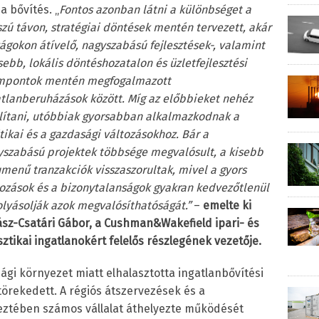
 a bővítés. „
Fontos azonban látni a különbséget a
zú távon, stratégiai döntések mentén tervezett, akár
ágokon átívelő, nagyszabású fejlesztések-, valamint
sebb, lokális döntéshozatalon és üzletfejlesztési
mpontok mentén megfogalmazott
atlanberuházások között. Míg az előbbieket nehéz
llítani, utóbbiak gyorsabban alkalmazkodnak a
tikai és a gazdasági változásokhoz. Bár a
yszabású projektek többsége megvalósult, a kisebb
menű tranzakciók visszaszorultak, mivel a gyors
tozások és a bizonytalanságok gyakran kedvezőtlenül
lyásolják azok megvalósíthatóságát.”
–
emelte ki
ász-Csatári Gábor, a Cushman&Wakefield ipari- és
sztikai ingatlanokért felelős részlegének vezetője.
ági környezet miatt elhalasztotta ingatlanbővítési
 törekedett. A régiós átszervezések és a
eztében számos vállalat áthelyezte működését