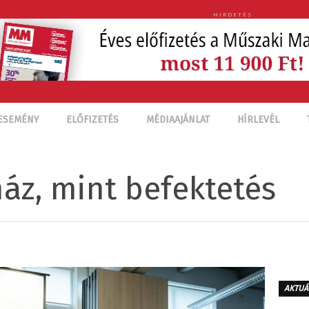
HIRDETÉS
ESEMÉNY
ELŐFIZETÉS
MÉDIAAJÁNLAT
HÍRLEVÉL
ház, mint befektetés
AKTUÁ