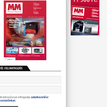
VÉL FELIRATKOZÁS
liratkozással elfogadja
adatkezelési
koztatónkat
.