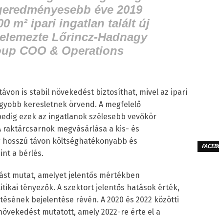
geredményesebb éve 2019
0 m² ipari ingatlan talált új
 elemezte Lőrincz-Hadnagy
oup COO & Operations
ávon is stabil növekedést biztosíthat, mivel az ipari
gyobb keresletnek örvend. A megfelelő
pedig ezek az ingatlanok szélesebb vevőkör
A raktárcsarnok megvásárlása a kis- és
g hosszú távon költséghatékonyabb és
FACEB
nt a bérlés.
gást mutat, amelyet jelentős mértékben
itikai tényezők. A szektort jelentős hatások érték,
ésének bejelentése révén. A 2020 és 2022 közötti
övekedést mutatott, amely 2022-re érte el a