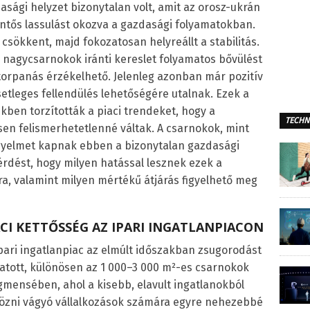
dasági helyzet bizonytalan volt, amit az orosz-ukrán
lentős lassulást okozva a gazdasági folyamatokban.
 csökkent, majd fokozatosan helyreállt a stabilitás.
a nagycsarnokok iránti kereslet folyamatos bővülést
orpanás érzékelhető. Jelenleg azonban már pozitív
etleges fellendülés lehetőségére utalnak. Ezek a
ben torzították a piaci trendeket, hogy a
TECHN
sen felismerhetetlenné váltak. A csarnokok, mint
igyelmet kapnak ebben a bizonytalan gazdasági
érdést, hogy milyen hatással lesznek ezek a
a, valamint milyen mértékű átjárás figyelhető meg
ACI KETTŐSSÉG AZ IPARI INGATLANPIACON
ipari ingatlanpiac az elmúlt időszakban zsugorodást
atott, különösen az 1 000–3 000 m²-es csarnokok
gmensében, ahol a kisebb, elavult ingatlanokból
tözni vágyó vállalkozások számára egyre nehezebbé