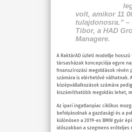
le
volt, amikor 11 00
tulajdonosra.”
–
Tibor, a HAD Gr
Managere.
A RaktárAD üzleti modellje hosszú t
társasházak koncepciója egyre na
finanszírozási megoldások révén 
számára is elérhetővé válhatnak. 
középvállalkozások számára pedi
kiszámíthatóbb megoldás lehet, mi
Az ipari ingatlanpiac ciklikus moz
befolyásolnak a gazdasági és a pol
különösen a 2019-es BMW gyár épít
időszakban a szegmens erőteljes n