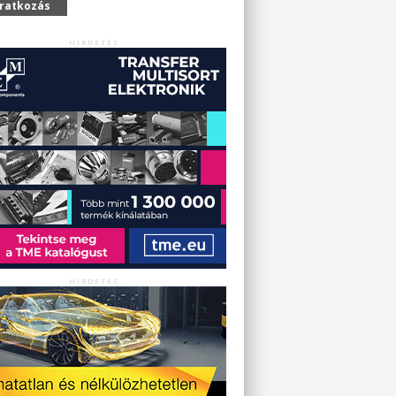
iratkozás
HIRDETÉS
HIRDETÉS