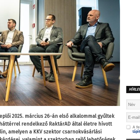
HÍRLE
eplői 2025. március 26-án első alkalommal gyűltek
áttérrel rendelkező RaktárAD által életre hívott
A fe
elin, amelyen a KKV szektor csarnokvásárlási
tájé
ó kérdései, valamint a szektorban rejlő lehetőségek