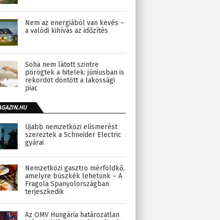
Nem az energiából van kevés –
a valódi kihívás az időzítés
Soha nem látott szintre
pörögtek a hitelek: júniusban is
rekordot döntött a lakossági
piac
AGAZIN.HU
Újabb nemzetközi elismerést
szereztek a Schneider Electric
gyárai
Nemzetközi gasztro mérföldkő,
amelyre büszkék lehetünk – A
Fragola Spanyolországban
terjeszkedik
Az OMV Hungária határozatlan