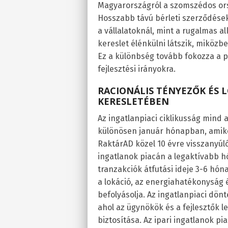
Magyarországról a szomszédos or
Hosszabb távú bérleti szerződések
a vállalatoknál, mint a rugalmas 
kereslet élénkülni látszik, miköz
Ez a különbség tovább fokozza a pi
fejlesztési irányokra.
RACIONÁLIS TÉNYEZŐK ÉS L
KERESLETÉBEN
Az ingatlanpiaci ciklikusság mind 
különösen január hónapban, amikor
RaktárAD közel 10 évre visszanyúló 
ingatlanok piacán a legaktívabb hó
tranzakciók átfutási ideje 3-6 hóna
a lokáció, az energiahatékonyság
befolyásolja. Az ingatlanpiaci dönt
ahol az ügynökök és a fejlesztők 
biztosítása. Az ipari ingatlanok p