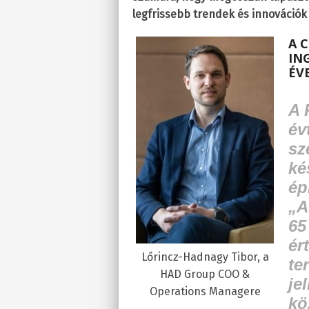
legfrissebb trendek és innovációk
A C
IN
ÉV
A 
év
sz
ké
ép
„A
65
ér
Lőrincz-Hadnagy Tibor, a
te
HAD Group COO &
je
Operations Managere
kö