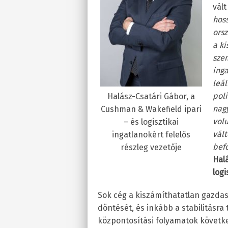
vált
hoss
orsz
a ki
sze
ing
leá
poli
Halász-Csatári Gábor, a
nag
Cushman & Wakefield ipari
volu
– és logisztikai
vál
ingatlanokért felelős
befo
részleg vezetője
Hal
logi
Sok cég a kiszámíthatatlan gazdas
döntését, és inkább a stabilitásra
központosítási folyamatok követk