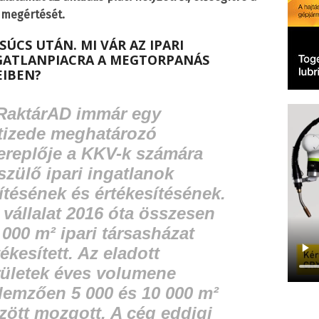
 megértését.
SÚCS UTÁN. MI VÁR AZ IPARI
GATLANPIACRA A MEGTORPANÁS
EIBEN?
RaktárAD immár egy
tizede meghatározó
ereplője a KKV-k számára
szülő ipari ingatlanok
ítésének és értékesítésének.
 vállalat 2016 óta összesen
 000 m² ipari társasházat
tékesített. Az eladott
rületek éves volumene
llemzően 5 000 és 10 000 m²
zött mozgott. A cég eddigi