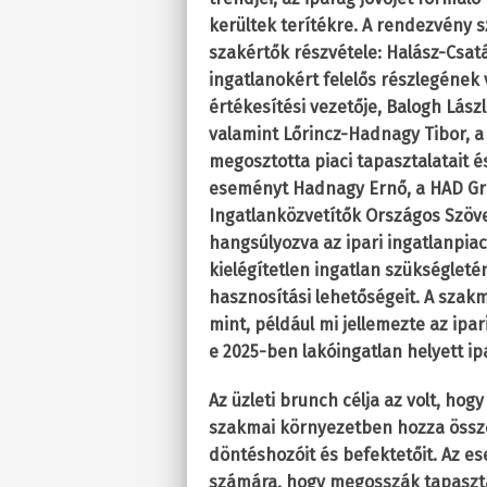
kerültek terítékre. A rendezvény 
szakértők részvétele: Halász-Csatá
ingatlanokért felelős részlegének 
értékesítési vezetője, Balogh Lász
valamint Lőrincz-Hadnagy Tibor, 
megosztotta piaci tapasztalatait é
eseményt Hadnagy Ernő, a HAD Gro
Ingatlanközvetítők Országos Szöv
hangsúlyozva az ipari ingatlanpiac
kielégítetlen ingatlan szükségleté
hasznosítási lehetőségeit. A szak
mint, például mi jellemezte az ipa
e 2025-ben lakóingatlan helyett ip
Az üzleti brunch célja az volt, hog
szakmai környezetben hozza össze
döntéshozóit és befektetőit. Az es
számára, hogy megosszák tapasztala