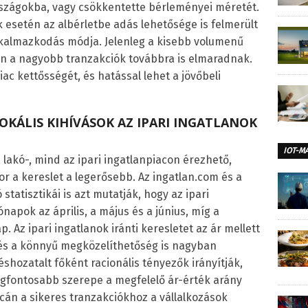
szágokba, vagy csökkentette bérleményei méretét.
 esetén az albérletbe adás lehetősége is felmerült
alkalmazkodás módja. Jelenleg a kisebb volumenű
ben a nagyobb tranzakciók továbbra is elmaradnak.
ac kettősségét, és hatással lehet a jövőbeli
OKÁLIS KIHÍVÁSOK AZ IPARI INGATLANOK
IOT-M
a lakó-, mind az ipari ingatlanpiacon érezhető,
 a kereslet a legerősebb. Az ingatlan.com és a
statisztikái is azt mutatják, hogy az ipari
napok az április, a május és a június, míg a
p. Az ipari ingatlanok iránti keresletet az ár mellett
 és a könnyű megközelíthetőség is nagyban
éshozatalt főként racionális tényezők irányítják,
legfontosabb szerepe a megfelelő ár-érték arány
iacán a sikeres tranzakciókhoz a vállalkozások