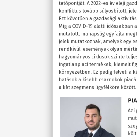
tetőpontját. A 2022-es év eleji gaz
konfliktus tovább súlyosbított, je
Ezt követően a gazdasági aktivitás
Míg a COVID-19 alatti időszakban 
mutatott, manapság egyfajta megt
jelek mutatkoznak, amelyek egy es
rendkívüli események olyan mérték
hagyományos ciklusok szinte telje
ingatlanpiaci termékek, kiemelt f
környezetben. Ez pedig felveti a k
hatások a kisebb csarnokok piacár
a két szegmens ügyfélköre között.
PI
Az 
mut
sze
köl