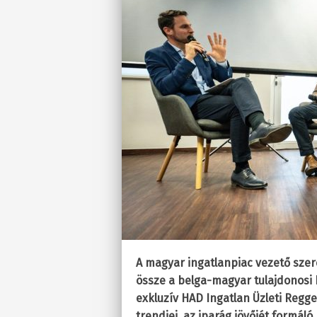
A magyar ingatlanpiac vezető szer
össze a belga-magyar tulajdonosi h
exkluzív HAD Ingatlan Üzleti Regg
trendjei, az iparág jövőjét formál