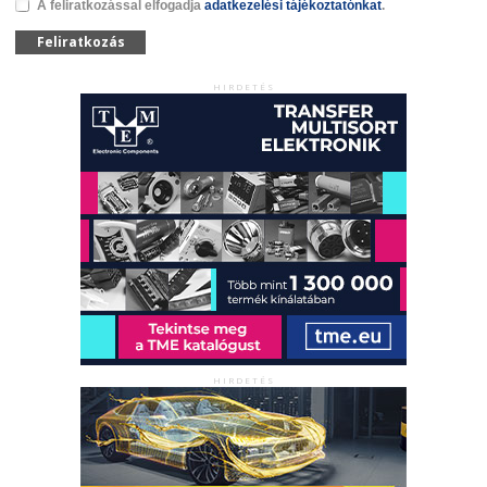
A feliratkozással elfogadja
adatkezelési tájékoztatónkat
.
Feliratkozás
HIRDETÉS
HIRDETÉS