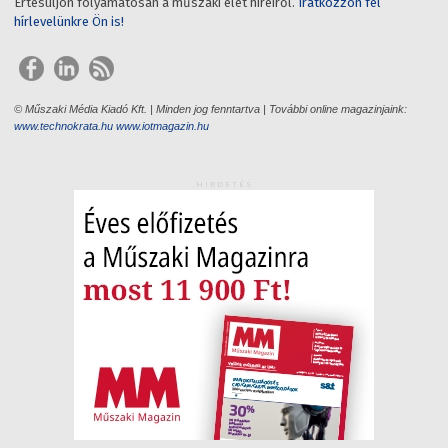
Értesüljön folyamatosan a műszaki élet híreiről.
Iratkozzon fel
hírlevelünkre Ön is!
© Műszaki Média Kiadó Kft. | Minden jog fenntartva | További online magazinjaink:
www.technokrata.hu
www.iotmagazin.hu
HIRDETÉS