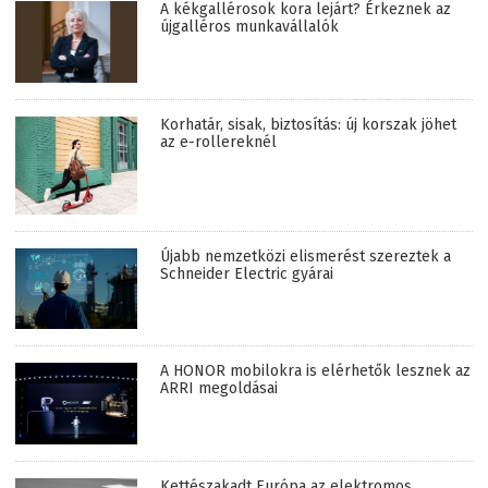
A kékgallérosok kora lejárt? Érkeznek az
újgalléros munkavállalók
Korhatár, sisak, biztosítás: új korszak jöhet
az e-rollereknél
Újabb nemzetközi elismerést szereztek a
Schneider Electric gyárai
A HONOR mobilokra is elérhetők lesznek az
ARRI megoldásai
Kettészakadt Európa az elektromos