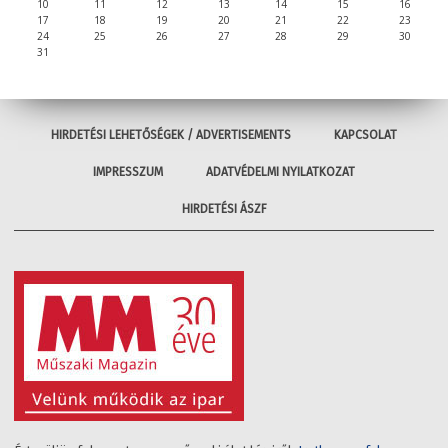
10
11
12
13
14
15
16
17
18
19
20
21
22
23
24
25
26
27
28
29
30
31
HIRDETÉSI LEHETŐSÉGEK / ADVERTISEMENTS
KAPCSOLAT
IMPRESSZUM
ADATVÉDELMI NYILATKOZAT
HIRDETÉSI ÁSZF