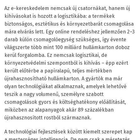
Az e-kereskedelem nemcsak új csatornákat, hanem új
kihívásokat is hozott a logisztikába: a termékek
biztonságos, esztétikus és környezetbarát csomagolása
mára elvárás lett. Egy online rendeléshez jellemzően 2–3
darab külön csomagolóegység szükséges, így évente
világszerte több mint 100 milliárd hullámkarton doboz
kerül forgalomba. Ez nemcsak logisztikai, de
környezetvédelmi szempontból is kihívás – épp ezért
került előtérbe a papíralapú, teljes mértékben
újrahasznosítható hullámkarton. A gyártók ma már
olyan technológiákat alkalmaznak, amelyek lehetővé
teszik a nagy volumenű, személyre szabott
csomagolások gyors és költséghatékony előállítását,
miközben az alapanyagok akár 89 százalékban
újrahasznosított rostból származnak.
A technológiai fejlesztések között kiemelt szerepet kap
a mesterséges intelligencia. De nem csak a méretezés,