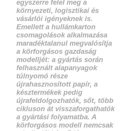
egyszerre felel meg a
környezeti, logisztikai és
vásárlói igényeknek is.
Emellett a hullámkarton
csomagolások alkalmazása
maradéktalanul megvalósítja
a körforgásos gazdaság
modelljét: a gyártás során
felhasznált alapanyagok
túlnyomó része
újrahasznosított papír, a
késztermékek pedig
újrafeldolgozhatók, sőt, több
cikluson át visszaforgathatók
a gyártási folyamatba. A
körforgásos modell nemcsak