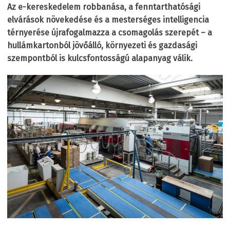
Az e-kereskedelem robbanása, a fenntarthatósági
elvárások növekedése és a mesterséges intelligencia
térnyerése újrafogalmazza a csomagolás szerepét – a
hullámkartonból jövőálló, környezeti és gazdasági
szempontból is kulcsfontosságú alapanyag válik.