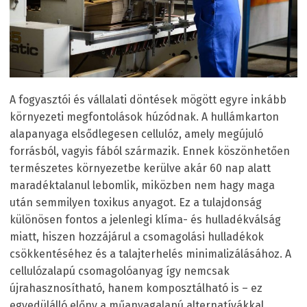
A fogyasztói és vállalati döntések mögött egyre inkább
környezeti megfontolások húzódnak. A hullámkarton
alapanyaga elsődlegesen cellulóz, amely megújuló
forrásból, vagyis fából származik. Ennek köszönhetően
természetes környezetbe kerülve akár 60 nap alatt
maradéktalanul lebomlik, miközben nem hagy maga
után semmilyen toxikus anyagot. Ez a tulajdonság
különösen fontos a jelenlegi klíma- és hulladékválság
miatt, hiszen hozzájárul a csomagolási hulladékok
csökkentéséhez és a talajterhelés minimalizálásához. A
cellulózalapú csomagolóanyag így nemcsak
újrahasznosítható, hanem komposztálható is – ez
egyedülálló előny a műanyagalapú alternatívákkal