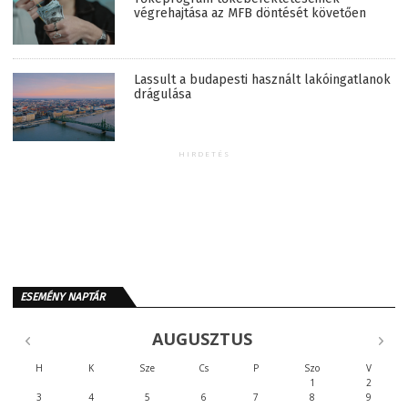
végrehajtása az MFB döntését követően
Lassult a budapesti használt lakóingatlanok
drágulása
HIRDETÉS
ESEMÉNY NAPTÁR
AUGUSZTUS
H
K
Sze
Cs
P
Szo
V
1
2
3
4
5
6
7
8
9