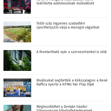
leállította autómosóinak működését
Több száz ingyenes szabadtéri
sporthelyszín várja a mozogni vágyókat
A fenntartható nyár a szervezetünket is védi
Riválisukat segítették a Kékszalagon: a René
Raffica nyerte a KPMG Fair Play Díjat
Megkezdődhet a Demján Sándor
Tőkeprogram tőkebefektetéseinek