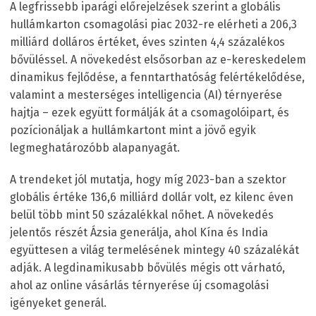
A legfrissebb iparági előrejelzések szerint a globális
hullámkarton csomagolási piac 2032-re elérheti a 206,3
milliárd dolláros értéket, éves szinten 4,4 százalékos
bővüléssel. A növekedést elsősorban az e-kereskedelem
dinamikus fejlődése, a fenntarthatóság felértékelődése,
valamint a mesterséges intelligencia (AI) térnyerése
hajtja – ezek együtt formálják át a csomagolóipart, és
pozícionáljak a hullámkartont mint a jövő egyik
legmeghatározóbb alapanyagát.
A trendeket jól mutatja, hogy míg 2023-ban a szektor
globális értéke 136,6 milliárd dollár volt, ez kilenc éven
belül több mint 50 százalékkal nőhet. A növekedés
jelentős részét Ázsia generálja, ahol Kína és India
együttesen a világ termelésének mintegy 40 százalékát
adják. A legdinamikusabb bővülés mégis ott várható,
ahol az online vásárlás térnyerése új csomagolási
igényeket generál.