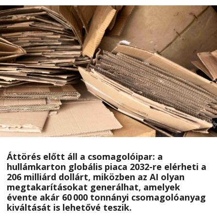
Áttörés előtt áll a csomagolóipar: a
hullámkarton globális piaca 2032-re elérheti a
206 milliárd dollárt, miközben az AI olyan
megtakarításokat generálhat, amelyek
évente akár 60 000 tonnányi csomagolóanyag
kiváltását is lehetővé teszik.