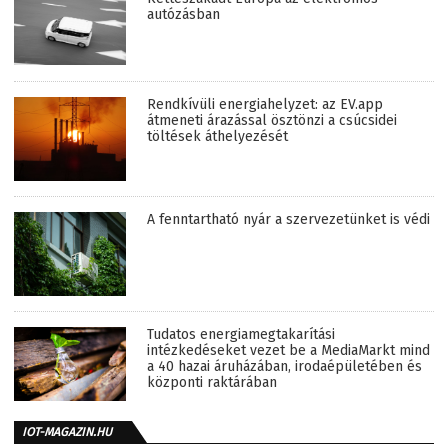
autózásban
Rendkívüli energiahelyzet: az EV.app
átmeneti árazással ösztönzi a csúcsidei
töltések áthelyezését
A fenntartható nyár a szervezetünket is védi
Tudatos energiamegtakarítási
intézkedéseket vezet be a MediaMarkt mind
a 40 hazai áruházában, irodaépületében és
központi raktárában
IOT-MAGAZIN.HU