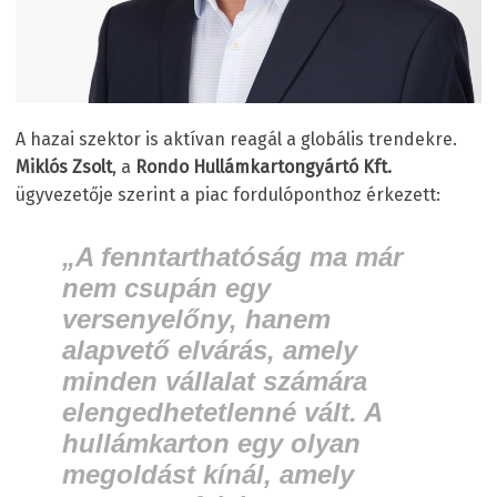
A hazai szektor is aktívan reagál a globális trendekre.
Miklós Zsolt
, a
Rondo Hullámkartongyártó Kft.
ügyvezetője szerint a piac fordulóponthoz érkezett:
„A fenntarthatóság ma már
nem csupán egy
versenyelőny, hanem
alapvető elvárás, amely
minden vállalat számára
elengedhetetlenné vált. A
hullámkarton egy olyan
megoldást kínál, amely