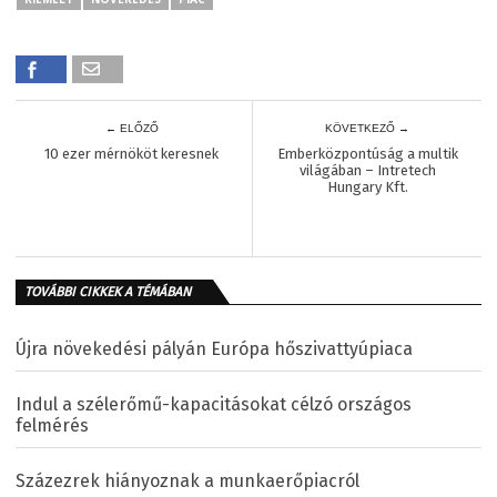
← ELŐZŐ
KÖVETKEZŐ →
10 ezer mérnököt keresnek
Emberközpontúság a multik
világában – Intretech
Hungary Kft.
TOVÁBBI CIKKEK A TÉMÁBAN
Újra növekedési pályán Európa hőszivattyúpiaca
Indul a szélerőmű-kapacitásokat célzó országos
felmérés
Százezrek hiányoznak a munkaerőpiacról