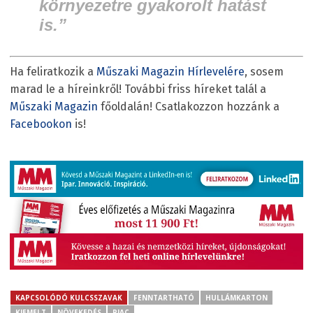
környezetre gyakorolt hatást
is.”
Ha feliratkozik a
Műszaki Magazin Hírlevelére
, sosem
marad le a híreinkről! További friss híreket talál a
Műszaki Magazin
főoldalán! Csatlakozzon hozzánk a
Facebookon
is!
KAPCSOLÓDÓ KULCSSZAVAK
FENNTARTHATÓ
HULLÁMKARTON
KIEMELT
NÖVEKEDÉS
PIAC