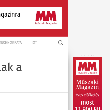
TECHNOKRATA
IOT
HIRDETÉS
lak a