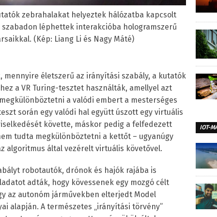
utatók zebrahalakat helyeztek hálózatba kapcsolt
ak szabadon léphettek interakcióba hologramszerű
társaikkal. (Kép: Liang Li és Nagy Máté)
mennyire életszerű az irányítási szabály, a kutatók
hhez a VR Turing-tesztet használták, amellyel azt
 megkülönböztetni a valódi embert a mesterséges
-teszt során egy valódi hal együtt úszott egy virtuális
 viselkedését követte, máskor pedig a felfedezett
IOT-M
l nem tudta megkülönböztetni a kettőt – ugyanúgy
az algoritmus által vezérelt virtuális követővel.
zabályt robotautók, drónok és hajók rajába is
eladatot adták, hogy kövessenek egy mozgó célt
agy az autonóm járművekben elterjedt Model
ai alapján. A természetes „irányítási törvény”