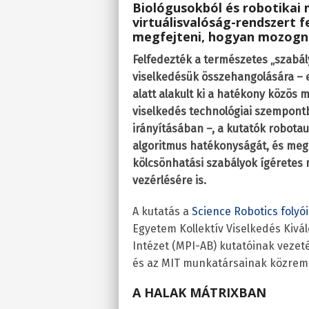
Biológusokból és robotikai
virtuálisvalóság-rendszert f
megfejteni, hogyan mozogn
Felfedezték a természetes „szabál
viselkedésük összehangolására – ez
alatt alakult ki a hatékony közös 
viselkedés technológiai szempontb
irányításában –, a kutatók robotau
algoritmus hatékonyságát, és megál
kölcsönhatási szabályok ígéretes 
vezérlésére is.
A kutatás a
Science Robotics folyó
Egyetem Kollektív Viselkedés Kivál
Intézet (MPI-AB) kutatóinak veze
és az MIT munkatársainak közrem
A HALAK MÁTRIXBAN