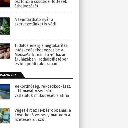
ösztönzi a csúcsidei töltések
áthelyezését
A fenntartható nyár a
szervezetünket is védi
Tudatos energiamegtakarítási
intézkedéseket vezet be a
MediaMarkt mind a 40 hazai
áruházában, irodaépületében
és központi raktárában
AGAZIN.HU
Rekordhőség, rekordkockázat:
a klímaváltozás már a
vállalatok működését is átírja
Véget ért az IT-bérrobbanás: a
következő verseny már nem a
fizetésekről szól