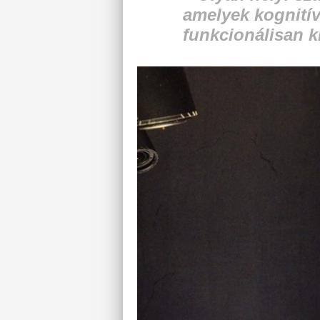
amelyek kognitív
funkcionálisan k