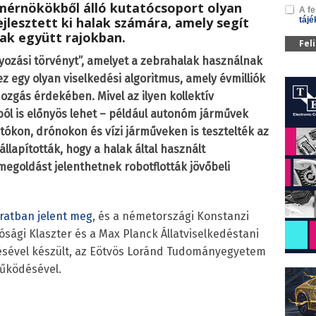
 mérnökökből álló kutatócsoport olyan
A fe
ejlesztett ki halak számára, amely segít
tájé
ak együtt rajokban
.
Fel
yozási törvényt”, amelyet a zebrahalak használnak
 egy olyan viselkedési algoritmus, amely évmilliók
mozgás érdekében. Mivel az ilyen kollektív
ól is előnyös lehet – például autonóm járművek
tókon, drónokon és vízi járműveken is tesztelték az
lapították, hogy a halak által használt
megoldást jelenthetnek robotflották jövőbeli
iratban jelent meg
, és a németországi Konstanzi
ósági Klaszter és a Max Planck Állatviselkedéstani
tésével készült, az Eötvös Loránd Tudományegyetem
űködésével.