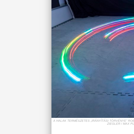
A HALAK TERMÉSZETES „IRÁNYÍTÁSI TÖRVÉNYE” ROB
ZIEGLER / MAX P