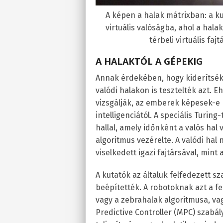
A képen a halak mátrixban: a k
virtuális valóságba, ahol a hal
térbeli virtuális faj
A HALAKTÓL A GÉPEKIG
Annak érdekében, hogy kiderítsék, 
valódi halakon is tesztelték azt. E
vizsgálják, az emberek képesek-e
intelligenciától. A speciális Turing
hallal, amely időnként a valós hal
algoritmus vezérelte. A valódi ha
viselkedett igazi fajtársával, mint 
A kutatók az általuk felfedezett s
beépítették. A robotoknak azt a f
vagy a zebrahalak algoritmusa, v
Predictive Controller (MPC) szabály