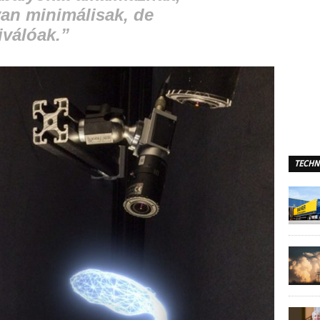
an minimálisak, de
iválóak.”
TECHN