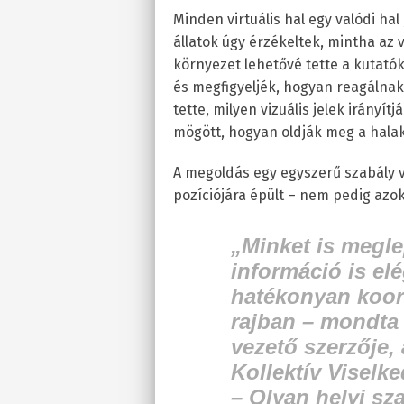
Minden virtuális hal egy valódi hal
állatok úgy érzékeltek, mintha az 
környezet lehetővé tette a kutatók
és megfigyeljék, hogyan reagálnak 
tette, milyen vizuális jelek irányít
mögött, hogyan oldják meg a hala
A megoldás egy egyszerű szabály v
pozíciójára épült – nem pedig azo
„Minket is megle
információ is el
hatékonyan koor
rajban – mondt
vezető szerzője,
Kollektív Viselke
– Olyan helyi sz