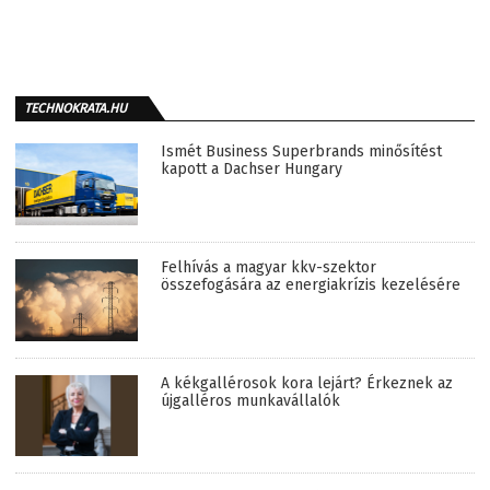
TECHNOKRATA.HU
Ismét Business Superbrands minősítést
kapott a Dachser Hungary
Felhívás a magyar kkv-szektor
összefogására az energiakrízis kezelésére
A kékgallérosok kora lejárt? Érkeznek az
újgalléros munkavállalók