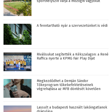
sporthelyszín várja a mozogni vágyókat
A fenntartható nyár a szervezetünket is védi
Riválisukat segítették a Kékszalagon: a René
Raffica nyerte a KPMG Fair Play Díjat
Megkezdődhet a Demján Sándor
Tőkeprogram tőkebefektetéseinek
végrehajtása az MFB döntését követően
Lassult a budapesti használt lakóingatlanok
drágulása