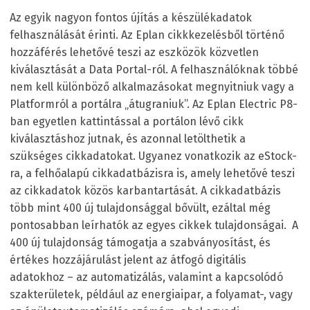
Az egyik nagyon fontos újítás a készülékadatok
felhasználását érinti. Az Eplan cikkkezelésből történő
hozzáférés lehetővé teszi az eszközök közvetlen
kiválasztását a Data Portal-ról. A felhasználóknak többé
nem kell különböző alkalmazásokat megnyitniuk vagy a
Platformról a portálra „átugraniuk”. Az Eplan Electric P8-
ban egyetlen kattintással a portálon lévő cikk
kiválasztáshoz jutnak, és azonnal letölthetik a
szükséges cikkadatokat. Ugyanez vonatkozik az eStock-
ra, a felhőalapú cikkadatbázisra is, amely lehetővé teszi
az cikkadatok közös karbantartását. A cikkadatbázis
több mint 400 új tulajdonsággal bővült, ezáltal még
pontosabban leírhatók az egyes cikkek tulajdonságai. A
400 új tulajdonság támogatja a szabványosítást, és
értékes hozzájárulást jelent az átfogó digitális
adatokhoz – az automatizálás, valamint a kapcsolódó
szakterületek, például az energiaipar, a folyamat-, vagy