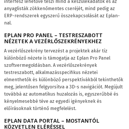
interfész lehetővé teszi mind a készülékadatok és az
anyaglisták zökkenőmentes cseréjét, mind pedig az
ERP-rendszerek egyszerű összekapcsolását az Eplan-
nal.
EPLAN PRO PANEL – TESTRESZABOTT
NÉZETEK A VEZÉRLŐSZEKRÉNYEKHEZ
A vezérlőszekrény tervezést a projektek akár tíz
különböző nézete is támogatja az Eplan Pro Panel
szoftvermegoldásban. A vezérlőszekrények
testreszabott, alkalmazásspecifikus nézetei
elmenthetők és különböző perspektívákból tekinthetők
meg, jelentősen felgyorsítva a 3D-s navigációt. Megújult
továbbá az automatikus huzalozás is, egyszerűbbé és
kényelmesebbé téve az egyedi igényeknek és
előírásoknak történő megfelelést.
EPLAN DATA PORTAL – MOSTANTÓL
KÖZVETLEN ELÉRÉSSEL