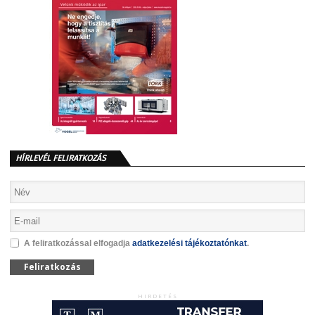
HÍRLEVÉL FELIRATKOZÁS
A feliratkozással elfogadja
adatkezelési tájékoztatónkat
.
Feliratkozás
HIRDETÉS