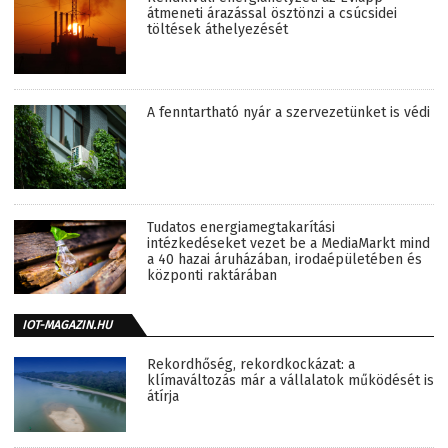
átmeneti árazással ösztönzi a csúcsidei
töltések áthelyezését
A fenntartható nyár a szervezetünket is védi
Tudatos energiamegtakarítási
intézkedéseket vezet be a MediaMarkt mind
a 40 hazai áruházában, irodaépületében és
központi raktárában
IOT-MAGAZIN.HU
Rekordhőség, rekordkockázat: a
klímaváltozás már a vállalatok működését is
átírja