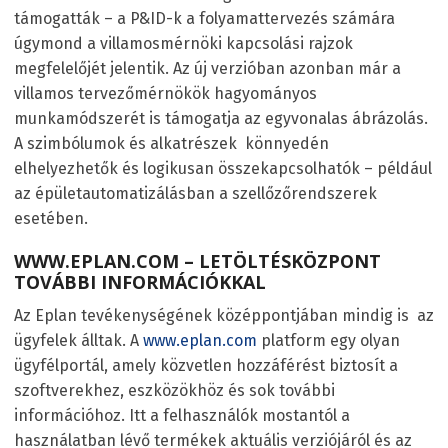
támogatták – a P&ID-k a folyamattervezés számára
úgymond a villamosmérnöki kapcsolási rajzok
megfelelőjét jelentik. Az új verzióban azonban már a
villamos tervezőmérnökök hagyományos
munkamódszerét is támogatja az egyvonalas ábrázolás.
A szimbólumok és alkatrészek könnyedén
elhelyezhetők és logikusan összekapcsolhatók – például
az épületautomatizálásban a szellőzőrendszerek
esetében.
WWW.EPLAN.COM
– LETÖLTÉSKÖZPONT
TOVÁBBI INFORMÁCIÓKKAL
Az Eplan tevékenységének középpontjában mindig is az
ügyfelek álltak. A
www.eplan.com
platform egy olyan
ügyfélportál, amely közvetlen hozzáférést biztosít a
szoftverekhez, eszközökhöz és sok további
információhoz. Itt a felhasználók mostantól a
használatban lévő termékek aktuális verziójáról és az