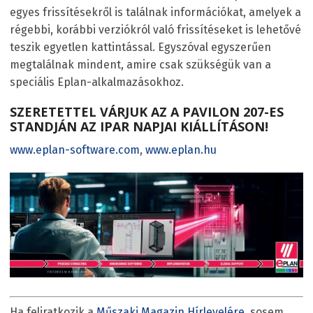
egyes frissítésekről is találnak információkat, amelyek a
régebbi, korábbi verziókról való frissítéseket is lehetővé
teszik egyetlen kattintással. Egyszóval egyszerűen
megtalálnak mindent, amire csak szükségük van a
speciális Eplan-alkalmazásokhoz.
SZERETETTEL VÁRJUK AZ A PAVILON 207-ES
STANDJÁN AZ IPAR NAPJAI KIÁLLÍTÁSON!
www.eplan-software.com
,
www.eplan.hu
Ha feliratkozik a
Műszaki Magazin Hírlevelére
, sosem