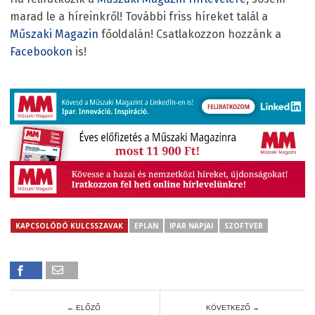
marad le a híreinkről! További friss híreket talál a
Műszaki Magazin
főoldalán! Csatlakozzon hozzánk a
Facebookon
is!
KAPCSOLÓDÓ KULCSSZAVAK
EPLAN
IPAR NAPJAI
SZOFTVER
← ELŐZŐ
KÖVETKEZŐ →