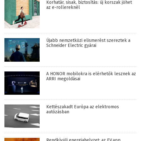
Korhatár, sisak, biztosítás: új korszak jöhet
az e-rollereknél
Újabb nemzetközi elismerést szereztek a
Schneider Electric gyárai
A HONOR mobilokra is elérhetők lesznek az
ARRI megoldásai
Kettészakadt Európa az elektromos
autózásban
Rendkívüli energiahelyzet: az EV.app