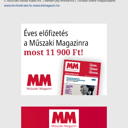
© Műszaki Média Kiadó Kft. | Minden jog fenntartva | További online magazinjaink:
www.technokrata.hu
www.iotmagazin.hu
HIRDETÉS
HIRDETÉS