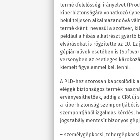
termékfelelősségi irányelvet (Produ
kiberbiztonságára vonatkozó Cyber
belül teljesen alkalmazandóvá válna
termékként nevesül a szoftver, ki
például a hibás alkatrészt gyártó b
elvárásokat is rögzítette az EU. Ez
gépjárművek esetében is (Software-
versenyben az esetleges károkoz
kiemelt figyelemmel kell lenni.
A PLD-hez szorosan kapcsolódik a 
eléggé biztonságos termék haszná
érvényesíthetőek, addig a CRA új 
a kiberbiztonság szempontjából is
szempontjából izgalmas kérdés, ho
jogszabály mentesít bizonyos gép
– személygépkocsi, tehergépkocsi/