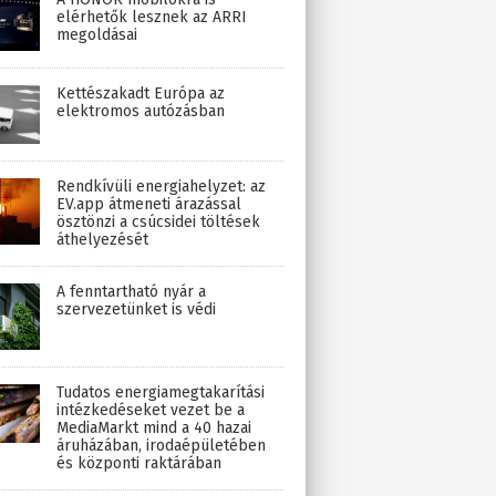
elérhetők lesznek az ARRI
megoldásai
Kettészakadt Európa az
elektromos autózásban
Rendkívüli energiahelyzet: az
EV.app átmeneti árazással
ösztönzi a csúcsidei töltések
áthelyezését
A fenntartható nyár a
szervezetünket is védi
Tudatos energiamegtakarítási
intézkedéseket vezet be a
MediaMarkt mind a 40 hazai
áruházában, irodaépületében
és központi raktárában