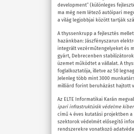
development” (különleges fejleszté
ma még nem létező autóipari megol
a világ legjobbjai között tartják s
A thyssenkrupp a fejlesztés mellett
hazánkban: Jászfényszarun elekt
integrált vezérműtengelyeket és m
gyárt, Debrecenben stabilizátorok
üzemet működtet a vállalat. A th
foglalkoztatója, illetve az 50 legn
Jelenleg több mint 3000 munkatár
milliárd forint beruházást hajtott
Az ELTE Informatikai Karán megval
ipari infrastruktúrák védelme kiber
című 4 éves kutatási projektben a 
szektorok védelmét elősegítő infor
rendszerekre vonatkozó adatvédel