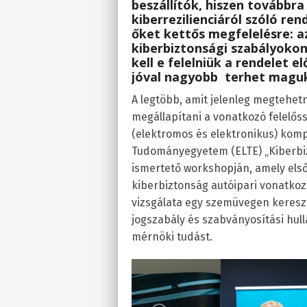
beszállítók, hiszen továbbra
kiberrezilienciáról szóló re
őket kettős megfelelésre: 
kiberbiztonsági szabályoko
kell e felelniük a rendelet 
jóval nagyobb terhet magukr
A legtöbb, amit jelenleg megtehet
megállapítani a vonatkozó felelős
(elektromos és elektronikus) kom
Tudományegyetem (ELTE) „Kiberbi
ismertető workshopján, amely első
kiberbiztonság autóipari vonatko
vizsgálata egy szemüvegen kereszt
jogszabály és szabványosítási hull
mérnöki tudást.