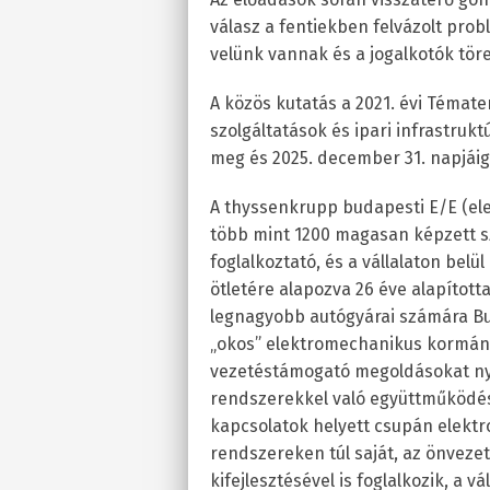
válasz a fentiekben felvázolt pro
velünk vannak és a jogalkotók tör
A közös kutatás a 2021. évi Témate
szolgáltatások és ipari infrastruk
meg és 2025. december 31. napjáig 
A thyssenkrupp budapesti E/E (el
több mint 1200 magasan képzett s
foglalkoztató, és a vállalaton bel
ötletére alapozva 26 éve alapította
legnagyobb autógyárai számára B
„okos” elektromechanikus kormány
vezetéstámogató megoldásokat nyú
rendszerekkel való együttműködés
kapcsolatok helyett csupán elektr
rendszereken túl saját, az önvez
kifejlesztésével is foglalkozik, a v