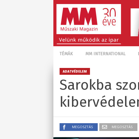
TÉMÁK
MM INTERNATIONAL
ADATVÉDELEM
Sarokba szor
kibervédel
MEGOSZTÁS
MEGOSZTÁS