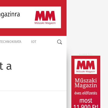
TECHNOKRATA
IOT
HIRDETÉS
t a