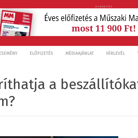
HIRDETÉS
ESEMÉNY
ELŐFIZETÉS
MÉDIAAJÁNLAT
HÍRLEVÉL
íthatja a beszállítóka
em?