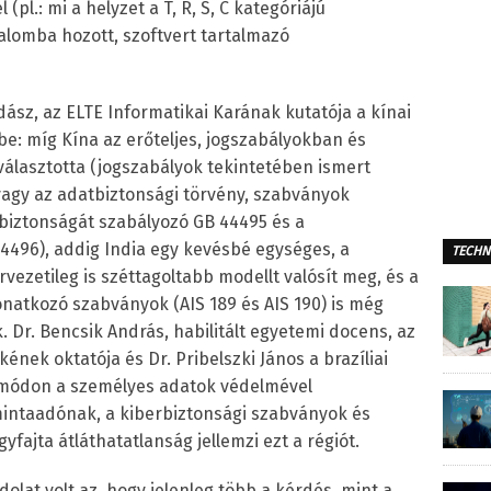
pl.: mi a helyzet a T, R, S, C kategóriájú
alomba hozott, szoftvert tartalmazó
ász, az ELTE Informatikai Karának kutatója a kínai
be: míg Kína az erőteljes, jogszabályokban és
álasztotta (jogszabályok tekintetében ismert
vagy az adatbiztonsági törvény, szabványok
biztonságát szabályozó GB 44495 és a
44496), addig India egy kevésbé egységes, a
TECHN
ezetileg is széttagoltabb modellt valósít meg, és a
natkozó szabványok (AIS 189 és AIS 190) is még
 Dr. Bencsik András, habilitált egyetemi docens, az
ének oktatója és Dr. Pribelszki János a brazíliai
 módon a személyes adatok védelmével
intaadónak, a kiberbiztonsági szabványok és
fajta átláthatatlanság jellemzi ezt a régiót.
olat volt az, hogy jelenleg több a kérdés, mint a