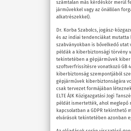
számtalan más kérdéskör merül fel (
járművekkel vagy az önállóan forg
alkatrészekkel).
Dr. Korba Szabolcs, jogász-közgazd
és az indiai tendenciákat mutatta 
szabványokban is bővelkedő utat v
példák a kiberbiztonsági törvény 
tekintetében a gépjárművek kiber
szoftverfrissítésre vonatkozó GB 
kiberbiztonság szempontjából szerv
gépjárművek kiberbiztonságára vo
csak tervezet formájában léteznek.
ELTE ÁJK Közigazgatási Jogi Tanszék
példát ismertették, ahol meglepő
kapcsolatban a GDPR tekinthető m
elvárások tekintetében azonban egy
Az előadások során visszatérő gond