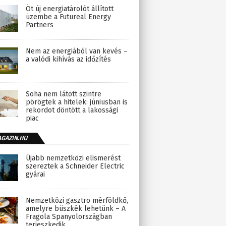
Öt új energiatárolót állított
üzembe a Futureal Energy
Partners
Nem az energiából van kevés –
a valódi kihívás az időzítés
Soha nem látott szintre
pörögtek a hitelek: júniusban is
rekordot döntött a lakossági
piac
AGAZIN.HU
Újabb nemzetközi elismerést
szereztek a Schneider Electric
gyárai
Nemzetközi gasztro mérföldkő,
amelyre büszkék lehetünk – A
Fragola Spanyolországban
terjeszkedik