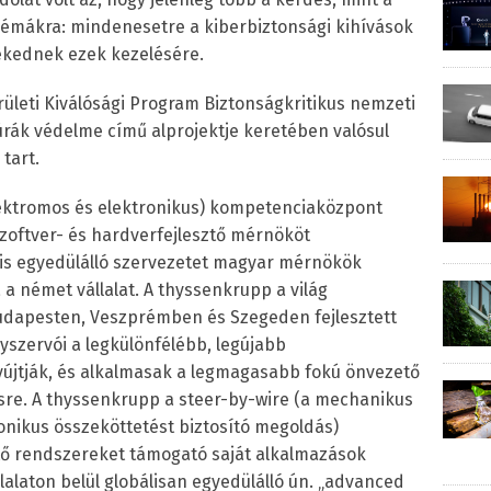
blémákra: mindenesetre a kiberbiztonsági kihívások
ekednek ezek kezelésére.
rületi Kiválósági Program Biztonságkritikus nemzeti
túrák védelme című alprojektje keretében valósul
tart.
ektromos és elektronikus) kompetenciaközpont
zoftver- és hardverfejlesztő mérnököt
ül is egyedülálló szervezetet magyar mérnökök
 a német vállalat. A thyssenkrupp a világ
udapesten, Veszprémben és Szegeden fejlesztett
szervói a legkülönfélébb, legújabb
jtják, és alkalmasak a legmagasabb fokú önvezető
re. A thyssenkrupp a steer-by-wire (a mechanikus
onikus összeköttetést biztosító megoldás)
ető rendszereket támogató saját alkalmazások
állalaton belül globálisan egyedülálló ún. „advanced