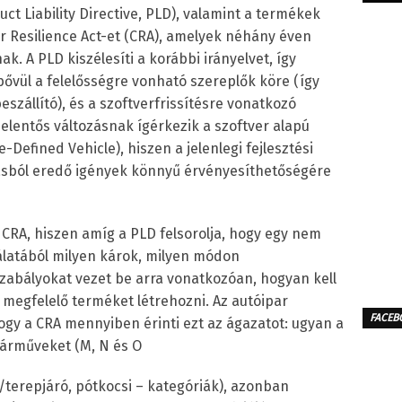
ct Liability Directive, PLD), valamint a termékek
 Resilience Act-et (CRA), amelyek néhány éven
k. A PLD kiszélesíti a korábbi irányelvet, így
bővül a felelősségre vonható szereplők köre (így
eszállító), és a szoftverfrissítésre vonatkozó
 jelentős változásnak ígérkezik a szoftver alapú
Defined Vehicle), hiszen a jelenlegi fejlesztési
ásból eredő igények könnyű érvényesíthetőségére
CRA, hiszen amíg a PLD felsorolja, hogy egy nem
latából milyen károk, milyen módon
szabályokat vezet be arra vonatkozóan, hogyan kell
 megfelelő terméket létrehozni. Az autóipar
FACEB
gy a CRA mennyiben érinti ezt az ágazatot: ugyan a
járműveket (M, N és O
terepjáró, pótkocsi – kategóriák), azonban