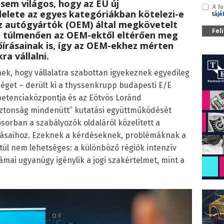
 sem világos, hogy az EU új
A fe
ndelete az egyes kategóriákban kötelezi-e
tájé
az autógyártók (OEM) által megkövetelt
Fel
n túlmenően az OEM-ektől eltérően meg
előírásainak is, így az OEM-ekhez mérten
a vállalni.
nek, hogy vállalatra szabottan igyekeznek egyedileg
séget – derült ki a thyssenkrupp budapesti E/E
petenciaközpontja és az Eötvös Loránd
ztonság mindenütt” kutatási együttműködését
sorban a szabályozók oldaláról közelített a
zásaihoz. Ezeknek a kérdéseknek, problémáknak a
ül nem lehetséges: a különböző régiók intenzív
ámai ugyanúgy igénylik a jogi szakértelmet, mint a