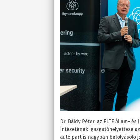
Dr. Báldy Péter, az ELTE Állam- és
Intézetének igazgatóhelyettese az 
autóipart is nagyban befolyásoló jo