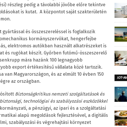
si) részleg pedig a távolabbi jövőbe előre tekintve
dásokat is kutat. A központot saját szakterületén
zámon.
 gyártással és összeszereléssel is foglalkozik
romechanikus kormányszervókat, hengerfejbe
ás, elektromos autókban használt alkatrészeket is
at és rugókat készít. Győrben futómű-összeszerelő
yssenkrupp mára hazánk 100 legnagyobb
agyobb export értékesítésű vállalata közé tartozik.
sa van Magyarországon, és az elmúlt 10 évben 150
IOT-M
 végre az országban.
ósított
Biztonságkritikus nemzeti szolgáltatások és
biztonsági, technológiai és szabályozási eszközökkel
kormányzati, a pénzügyi, az ipari és a szolgáltatási
matikai alapú megoldások fejlesztésével, a digitális
mi, szabályozási és végrehajtási környezet