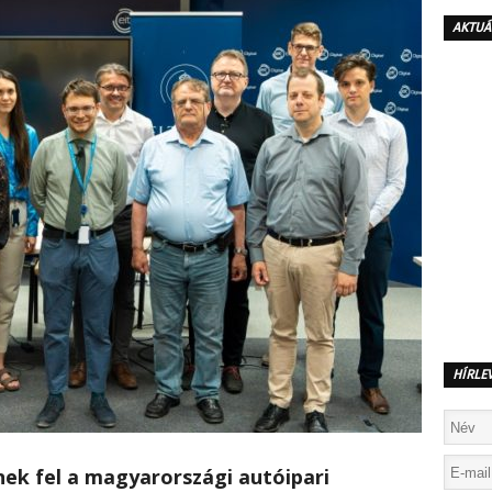
AKTUÁ
HÍRLE
ek fel a magyarországi autóipari