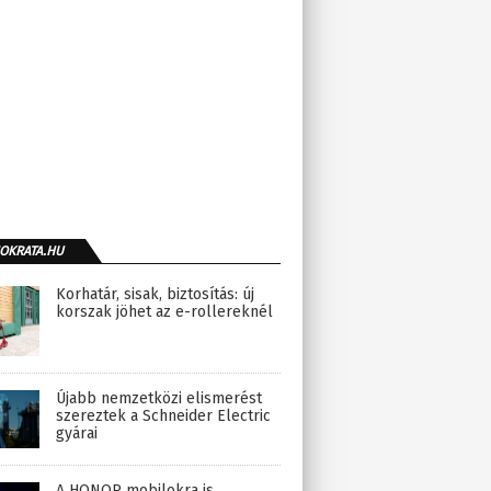
OKRATA.HU
Korhatár, sisak, biztosítás: új
korszak jöhet az e-rollereknél
Újabb nemzetközi elismerést
szereztek a Schneider Electric
gyárai
A HONOR mobilokra is