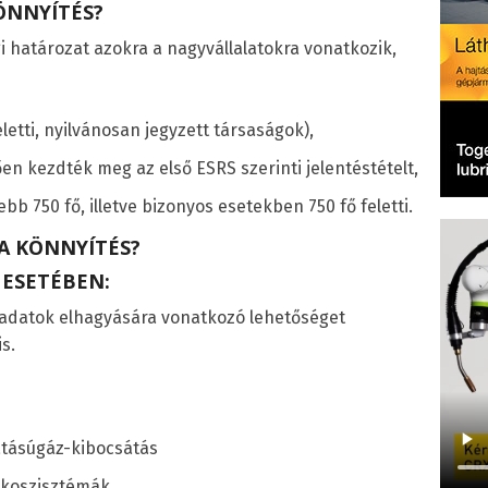
ÖNNYÍTÉS?
gi határozat azokra a nagyvállalatokra vonatkozik,
eletti, nyilvánosan jegyzett társaságok),
ően kezdték meg az első ESRS szerinti jelentéstételt,
bb 750 fő, illetve bizonyos esetekben 750 fő feletti.
A KÖNNYÍTÉS?
 ESETÉBEN:
 adatok elhagyására vonatkozó lehetőséget
s.
atásúgáz-kibocsátás
 ökoszisztémák