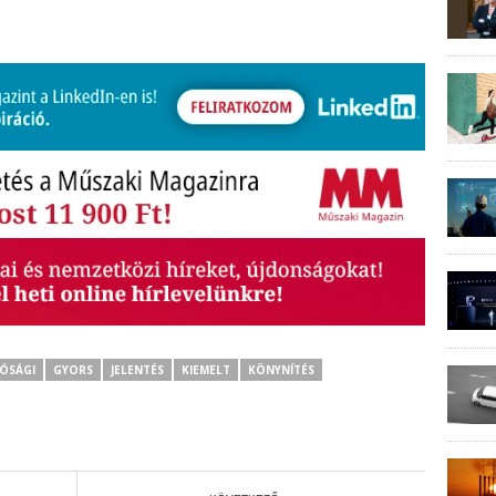
ÓSÁGI
GYORS
JELENTÉS
KIEMELT
KÖNYNÍTÉS