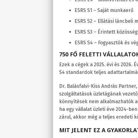
ESRS S1 – Saját munkaerő
ESRS S2 – Ellátási láncbeli 
ESRS S3 – Érintett közössé
ESRS S4 – Fogyasztók és vé
750 FŐ FELETTI VÁLLALATO
Ezek a cégek a 2025. évi és 2026. É
S4 standardok teljes adattartalmát
Dr. Balásfalvi-Kiss András Partner
szolgáltatások üzletágának vezetője
könnyítések nem alkalmazhatók a 2
ha egy vállalat üzleti éve 2024-b
zárul, akkor még a teljes eredeti
MIT JELENT EZ A GYAKORL