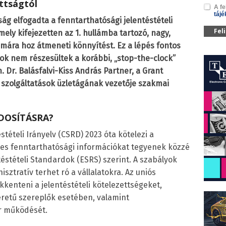
ttságtól
A fe
tájé
tság elfogadta a fenntarthatósági jelentéstételi
Fel
ely kifejezetten az 1. hullámba tartozó, nagy,
ámára hoz átmeneti könnyítést. Ez a lépés fontos
ok nem részesültek a korábbi, „stop-the-clock”
n. Dr. Balásfalvi-Kiss András Partner, a Grant
 szolgáltatások üzletágának vezetője szakmai
DOSÍTÁSRA?
stételi Irányelv (CSRD) 2023 óta kötelezi a
etes fenntarthatósági információkat tegyenek közzé
éstételi Standardok (ESRS) szerint. A szabályok
ztratív terhet ró a vállalatokra. Az uniós
kenteni a jelentéstételi kötelezettségeket,
retű szereplők esetében, valamint
r működését.