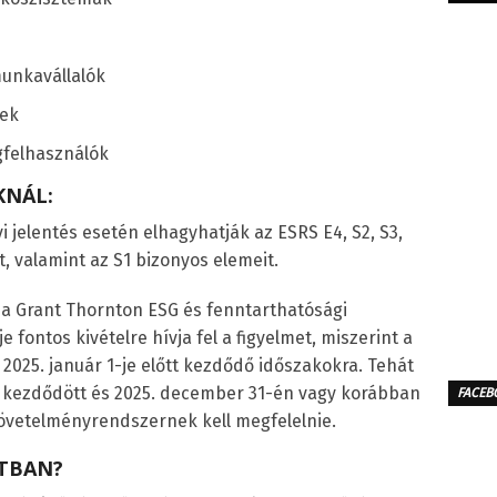
munkavállalók
gek
gfelhasználók
KNÁL:
vi jelentés esetén elhagyhatják az ESRS E4, S2, S3,
, valamint az S1 bizonyos elemeit.
, a Grant Thornton ESG és fenntarthatósági
 fontos kivételre hívja fel a figyelmet, miszerint a
025. január 1-je előtt kezdődő időszakokra. Tehát
en kezdődött és 2025. december 31-én vagy korábban
FACEB
 követelményrendszernek kell megfelelnie.
ATBAN?