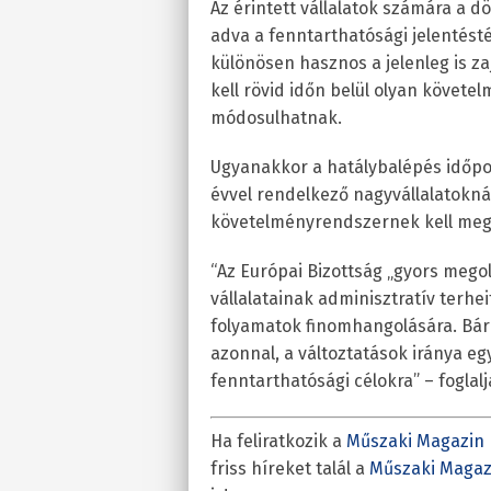
Az érintett vállalatok számára a dö
adva a fenntarthatósági jelentést
különösen hasznos a jelenleg is za
kell rövid időn belül olyan követ
módosulhatnak.
Ugyanakkor a hatálybalépés időpon
évvel rendelkező nagyvállalatoknál
követelményrendszernek kell megfe
“Az Európai Bizottság „gyors mego
vállalatainak adminisztratív terheit
folyamatok finomhangolására. Bá
azonnal, a változtatások iránya eg
fenntarthatósági célokra” – foglalj
Ha feliratkozik a
Műszaki Magazin 
friss híreket talál a
Műszaki Magaz