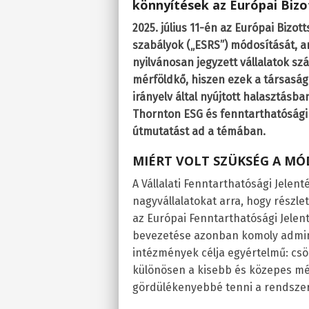
könnyítések az Európai Bizo
2025. július 11-én az Európai Bizot
szabályok („ESRS”) módosítását, am
nyilvánosan jegyzett vállalatok sz
mérföldkő, hiszen ezek a társaság
irányelv által nyújtott halasztásba
Thornton ESG és fenntarthatósági
útmutatást ad a témában.
MIÉRT VOLT SZÜKSÉG A MÓ
A Vállalati Fenntarthatósági Jelenté
nagyvállalatokat arra, hogy részl
az Európai Fenntarthatósági Jelent
bevezetése azonban komoly adminis
intézmények célja egyértelmű: csök
különösen a kisebb és közepes mé
gördülékenyebbé tenni a rendsze