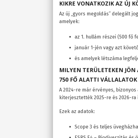
KIKRE VONATKOZIK AZ ÚJ K
Az új „gyors megoldás” delegált jo
amelyek:
az 1. hullám részei (500 fő f
január 1-jén vagy azt követ
és amelyek létszáma legfelje
MILYEN TERÜLETEKEN JÖN 
750 FŐ ALATTI VÁLLALATOK
A 2024-re már érvényes, bizonyos
kiterjesztették 2025-re és 2026-ra i
Ezek az adatok:
Scope 3 és teljes üvegházh
ESRS E4 – Biodiverzitás és