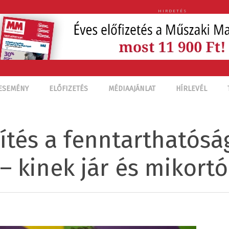
HIRDETÉS
ESEMÉNY
ELŐFIZETÉS
MÉDIAAJÁNLAT
HÍRLEVÉL
ítés a fenntarthatósá
– kinek jár és mikortó