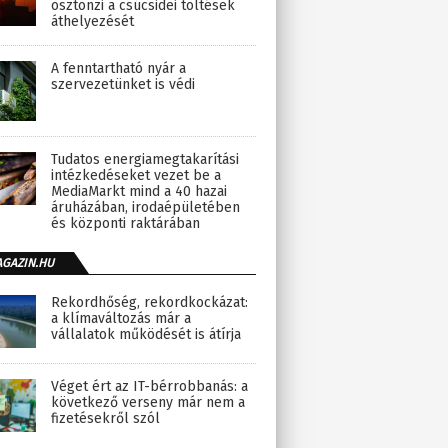
ösztönzi a csúcsidei töltések
áthelyezését
A fenntartható nyár a
szervezetünket is védi
Tudatos energiamegtakarítási
intézkedéseket vezet be a
MediaMarkt mind a 40 hazai
áruházában, irodaépületében
és központi raktárában
AGAZIN.HU
Rekordhőség, rekordkockázat:
a klímaváltozás már a
vállalatok működését is átírja
Véget ért az IT-bérrobbanás: a
következő verseny már nem a
fizetésekről szól