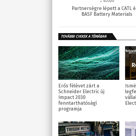
← ELŐZŐ
Partnerségre lépett a CATL é
BASF Battery Materials
TOVÁBBI CIKKEK A TÉMÁBAN
Erős félévet zárt a
Ismét
Schneider Electric új
legf
Impact 2030
válla
fenntarthatósági
Elect
programja