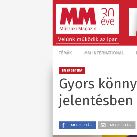
TÉMÁK
MM INTERNATIONAL
ENERGETIKA
Gyors könny
jelentésben 
MEGOSZTÁS
MEGOSZTÁS