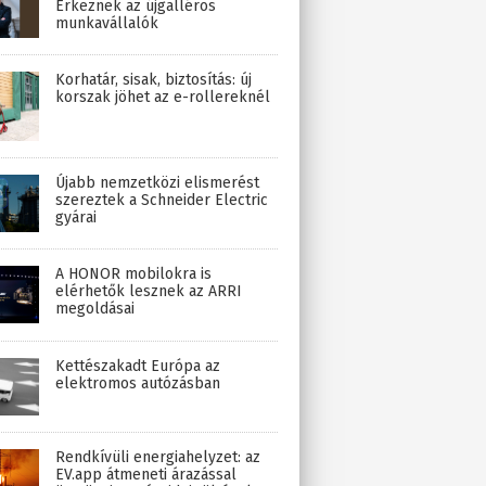
Érkeznek az újgalléros
munkavállalók
Korhatár, sisak, biztosítás: új
korszak jöhet az e-rollereknél
Újabb nemzetközi elismerést
szereztek a Schneider Electric
gyárai
A HONOR mobilokra is
elérhetők lesznek az ARRI
megoldásai
Kettészakadt Európa az
elektromos autózásban
Rendkívüli energiahelyzet: az
EV.app átmeneti árazással