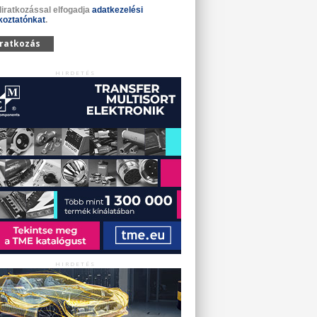
liratkozással elfogadja
adatkezelési
koztatónkat
.
iratkozás
HIRDETÉS
HIRDETÉS