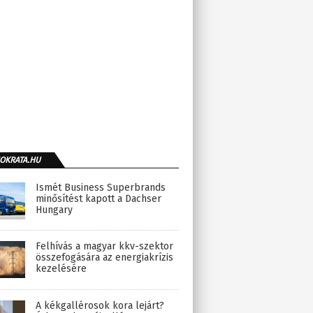
OKRATA.HU
Ismét Business Superbrands
minősítést kapott a Dachser
Hungary
Felhívás a magyar kkv-szektor
összefogására az energiakrízis
kezelésére
A kékgallérosok kora lejárt?