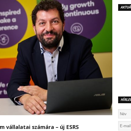
AKTUÁ
HÍRLE
m vállalatai számára – új ESRS