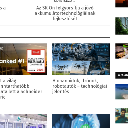
KÖVETKEZŐ →
s a
Az SK On felgyorsítja a jövő
akkumulátortechnológiáinak
fejlesztését
IOT-M
 a világ
Humanoidok, drónok,
enntarthatóbb
robotautók – technológiai
lata lett a Schneider
jelentés
ric