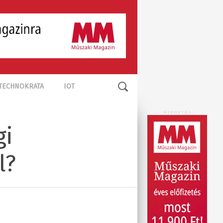
TECHNOKRATA
IOT
HIRDETÉS
gi
l?