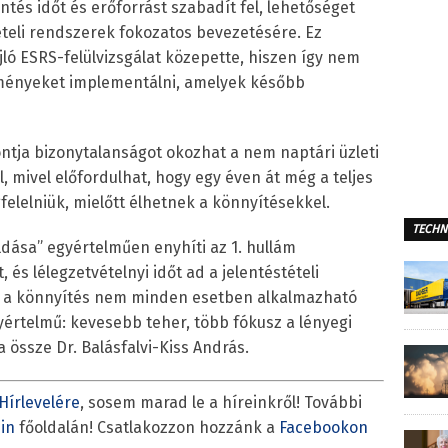
ntés időt és erőforrást szabadít fel, lehetőséget
ételi rendszerek fokozatos bevezetésére. Ez
jló ESRS-felülvizsgálat közepette, hiszen így nem
elményeket implementálni, amelyek később
tja bizonytalanságot okozhat a nem naptári üzleti
, mivel előfordulhat, hogy egy éven át még a teljes
lelniük, mielőtt élhetnek a könnyítésekkel.
TECHN
ldása” egyértelműen enyhíti az 1. hullám
, és lélegzetvételnyi időt ad a jelentéstételi
r a könnyítés nem minden esetben alkalmazható
yértelmű: kevesebb teher, több fókusz a lényegi
a össze Dr. Balásfalvi-Kiss András.
Hírlevelére
, sosem marad le a híreinkről! További
in
főoldalán! Csatlakozzon hozzánk a
Facebookon