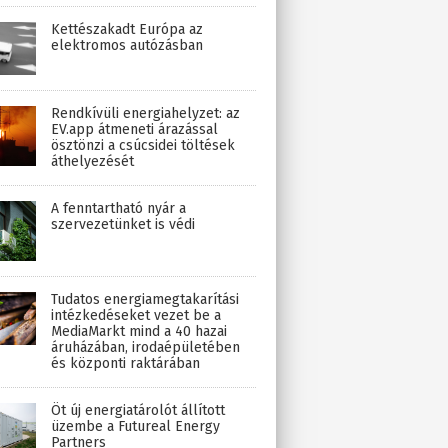
Kettészakadt Európa az
elektromos autózásban
Rendkívüli energiahelyzet: az
EV.app átmeneti árazással
ösztönzi a csúcsidei töltések
áthelyezését
A fenntartható nyár a
szervezetünket is védi
Tudatos energiamegtakarítási
intézkedéseket vezet be a
MediaMarkt mind a 40 hazai
áruházában, irodaépületében
és központi raktárában
Öt új energiatárolót állított
üzembe a Futureal Energy
Partners