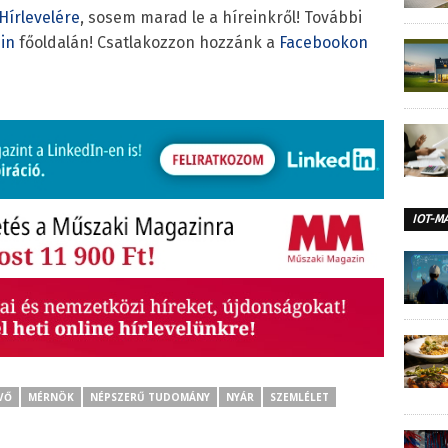
Hírlevelére
, sosem marad le a híreinkről! További
in
főoldalán! Csatlakozzon hozzánk a
Facebookon
IOT-M
VŐ
MÉRNÖK
NÉPSZERŰ TUDOMÁNY
NYÁR
SZEMLÉLET