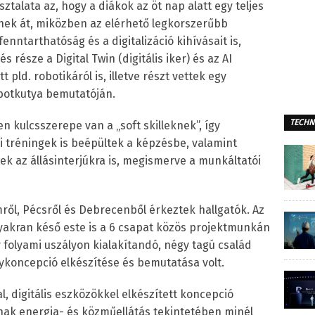
ztalata az, hogy a diákok az öt nap alatt egy teljes
nek át, miközben az elérhető legkorszerűbb
fenntarthatóság és a digitalizáció kihívásait is,
 része a Digital Twin (digitális iker) és az AI
 pld. robotikáról is, illetve részt vettek egy
otkutya bemutatóján.
TECHN
n kulcsszerepe van a „soft skilleknek”, így
i tréningek is beépültek a képzésbe, valamint
tek az állásinterjúkra is, megismerve a munkáltatói
ről, Pécsről és Debrecenből érkeztek hallgatók. Az
gyakran késő este is a 6 csapat közös projektmunkán
y folyami uszályon kialakítandó, négy tagú család
ykoncepció elkészítése és bemutatása volt.
, digitális eszközökkel elkészített koncepció
k energia- és közműellátás tekintetében minél