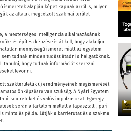
 ismeretek alapján képet kapnak arról is, milyen
ük az általuk megcélzott szakmai terület
e, a mesterséges intelligencia alkalmazásának
ök- és építészképzése is át kell, hogy alakuljon.
atatlan mennyiségű ismeret miatt az egyetemi
n sem tudnak minden tudást átadni a hallgatóknak.
 tanulni, hogy tudnak információt szerezni,
éseket levonni.
ztott szakterületük új eredményeinek megismerését
lyamatos önképzésre van szükség. A Nyári Egyetem
ani ismereteket és valós impulzusokat. Egy-egy
tések során a tartalom mellett a tapasztalt „ipari
s minta és példa. Látják a karrierutat és a szakma
t.