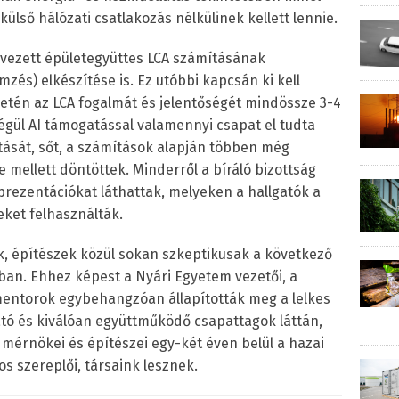
ülső hálózati csatlakozás nélkülinek kellett lennie.
rvezett épületegyüttes LCA számításának
zés) elkészítése is. Ez utóbbi kapcsán ki kell
etén az LCA fogalmát és jelentőségét mindössze 3-4
végül AI támogatással valamennyi csapat el tudta
ítását, sőt, a számítások alapján többen még
mellett döntöttek. Minderről a bíráló bizottság
 prezentációkat láthattak, melyeken a hallgatók a
eket felhasználták.
 építészek közül sokan szkeptikusak a következő
an. Ehhez képest a Nyári Egyetem vezetői, a
mentorok egybehangzóan állapították meg a lelkes
ó és kiválóan együttműködő csapattagok láttán,
 mérnökei és építészei egy-két éven belül a hazai
 szereplői, társaink lesznek.