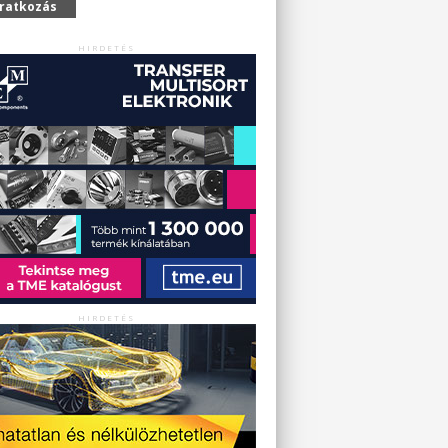
iratkozás
HIRDETÉS
HIRDETÉS