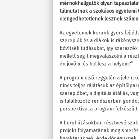
mérnökhallgatók olyan tapasztalat
túlmutatnak a szokásos egyetemi 
elengedhetetlenek lesznek számuk
Az egyetemek korunk gyors fejlődés
szereplők és a diákok is rákénysze
bővítsék tudásukat, így szerezzék
mellett segít megválaszolni a rész
én jövőm, és hol lesz a helyem?”
A program első reggelén a jelentk
nincs teljes rálátásuk az építőipar
szereplőket, a digitális átállás, 
is találkozott: rendszerben gondol
perspektíva, a program felkészült 
A beruházásokban résztvevő szakm
projekt folyamatának megismerése
karakterüknek, érdeklődésüknek, 