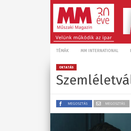
TÉMÁK
MM INTERNATIONAL
OKTATÁS
Szemléletvál
MEGOSZTÁS
MEGOSZTÁS