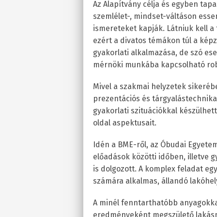
Az Alapítvány célja és egyben tapas
szemlélet-, mindset-váltáson esse
ismereteket kapják. Látniuk kell a 
ezért a divatos témákon túl a képzés
gyakorlati alkalmazása, de szó esett
mérnöki munkába kapcsolható rob
Mivel a szakmai helyzetek sikerébe
prezentációs és tárgyalástechnika
gyakorlati szituációkkal készülhet
oldal aspektusait.
Idén a BME-ről, az Óbudai Egyetem
előadások közötti időben, illetve 
is dolgozott. A komplex feladat eg
számára alkalmas, állandó lakóhel
A minél fenntarthatóbb anyagokkal
eredményeként megszülető lakásna