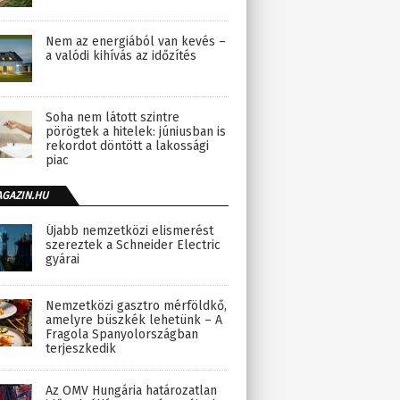
Nem az energiából van kevés –
a valódi kihívás az időzítés
Soha nem látott szintre
pörögtek a hitelek: júniusban is
rekordot döntött a lakossági
piac
AGAZIN.HU
Újabb nemzetközi elismerést
szereztek a Schneider Electric
gyárai
Nemzetközi gasztro mérföldkő,
amelyre büszkék lehetünk – A
Fragola Spanyolországban
terjeszkedik
Az OMV Hungária határozatlan