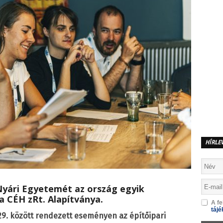
HÍRLE
yári Egyetemét az ország egyik
 CÉH zRt. Alapítványa.
A fe
tájé
 29. között rendezett eseményen az építőipari