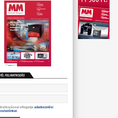
VÉL FELIRATKOZÁS
liratkozással elfogadja
adatkezelési
koztatónkat
.