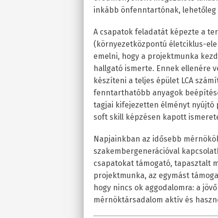
inkább önfenntartónak, lehetőleg k
A csapatok feladatát képezte a te
(környezetközpontú életciklus-elem
emelni, hogy a projektmunka kezd
hallgató ismerte. Ennek ellenére 
készíteni a teljes épület LCA szám
fenntarthatóbb anyagok beépítése 
tagjai kifejezetten élményt nyújtó
soft skill képzésen kapott ismeret
Napjainkban az idősebb mérnökök,
szakembergenerációval kapcsolatb
csapatokat támogató, tapasztalt 
projektmunka, az egymást támogat
hogy nincs ok aggodalomra: a jövő
mérnöktársadalom aktív és hasznos