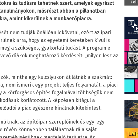
Fel
okra és tudásra tehetnek szert, amelyek egyrészt
tanulmányokon, másrészt abban a pillanatban
ra, amint kikerülnek a munkaerőpiacra.
ét nem tudják önállóan lekövetni, ezért az ipari
rülnek arra, hogy az egyetemi kereteken kívül is
 meg a szükséges, gyakorlati tudást. A program e
tvevő diákok meghatározó kérdéseit: „milyen lesz az
ezők, mintha egy kulcslyukon át látnák a szakmát:
ra, nem ismerik egy projekt teljes folyamatát, a piaci
vagy a körforgásos építés fogalmával többségük nem
kodásuk korlátozott. A képzésen kitágul a
előadói a piac egészére kínálnak kitekintést.
áknak, az építőipar szereplőinek és egy-egy
 révén könnyebben találhatnak rá a saját
személyiségüknek megfelelő területre. Az