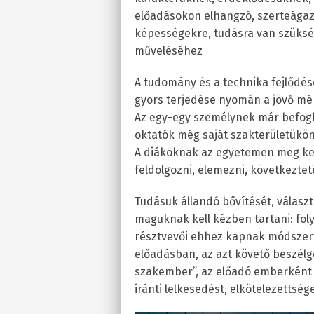
előadásokon elhangzó, szerteágazó
képességekre, tudásra van szükség
műveléséhez
A tudomány és a technika fejlődés
gyors terjedése nyomán a jövő mérn
Az egy-egy személynek már befogh
oktatók még saját szakterületükö
A diákoknak az egyetemen meg kell
feldolgozni, elemezni, következtet
Tudásuk állandó bővítését, válas
maguknak kell kézben tartani: fo
résztvevői ehhez kapnak módszert
előadásban, az azt követő beszélge
szakember”, az előadó emberként i
iránti lelkesedést, elkötelezettsége