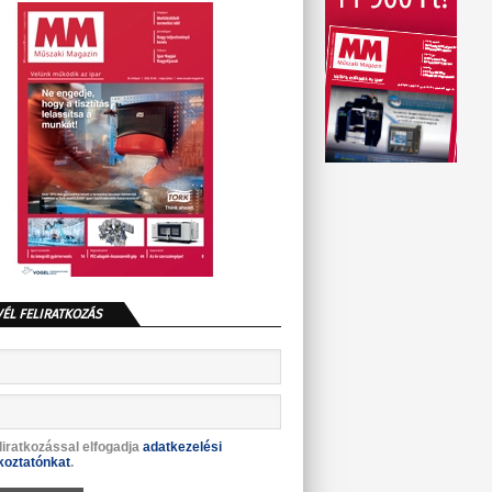
VÉL FELIRATKOZÁS
liratkozással elfogadja
adatkezelési
koztatónkat
.