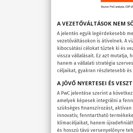
A VEZETŐVÁLTÁSOK NEM SÖ
A jelentés egyik legérdekesebb me
vezetőváltásokon is átívelnek. A vi
kibocsátási célokat tűztek ki és v
vissza vállalásait. Ez azt mutatja
hanem a vállalati stratégia szerves
céljaikat, gyakran részletesebb é
A JÖVŐ NYERTESEI ÉS VESZT
A PwC jelentése szerint a követke
amelyek képesek integrálni a fenn
szükséges finanszírozást, aktívan
innovatív, fenntartható termékeke
klímacéljaikat, hanem újradefiniál
és hosszú távú versenyelőnyre te