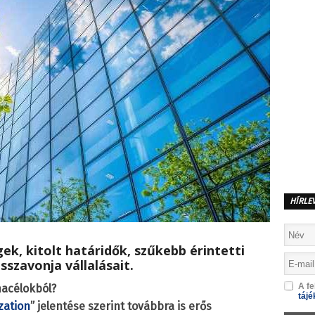
HÍRLE
ek, kitolt határidők, szűkebb érintetti
szavonja vállalásait.
A fe
macélokból?
tájé
zation
” jelentése szerint továbbra is erős