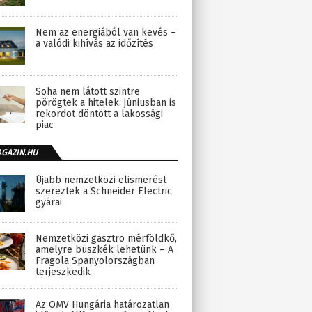
Nem az energiából van kevés –
a valódi kihívás az időzítés
Soha nem látott szintre
pörögtek a hitelek: júniusban is
rekordot döntött a lakossági
piac
AGAZIN.HU
Újabb nemzetközi elismerést
szereztek a Schneider Electric
gyárai
Nemzetközi gasztro mérföldkő,
amelyre büszkék lehetünk – A
Fragola Spanyolországban
terjeszkedik
Az OMV Hungária határozatlan