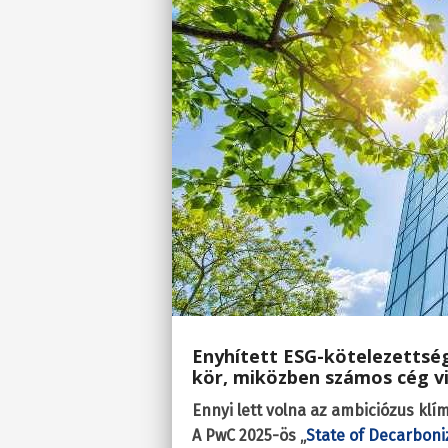
Enyhített ESG-kötelezettség
kör, miközben számos cég vis
Ennyi lett volna az ambiciózus klí
A PwC 2025-ös „
State of Decarboni