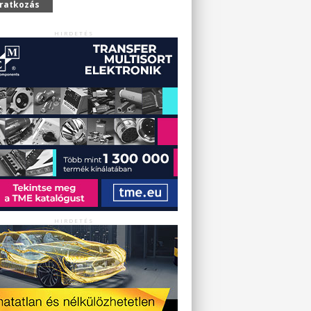
iratkozás
HIRDETÉS
HIRDETÉS