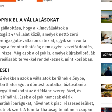
PRIK EL A VÁLLALÁSOKAT
gállapítása, hogy a klímavállalások a
zsgált 47 vállalat közül, amelyek nettó zéró
ezérigazgató-váltáson estek át, egyik sem vonta
, hogy a fenntarthatóság nem egyéni vezetői döntés,
 része. Még azok a cégek is, amelyek újrakalibrálják
IOT-M
s reálisabb tervekkel rendelkeznek, mint korábban.
ESEI
ző években azok a vállalatok kerülnek előnybe,
tarthatóságot a döntéshozatalba, biztosítani a
 együttműködni az értéklánc szereplőivel, és
t kínálni. „Ezek a cégek nemcsak elérik
hatják iparágukat, növelhetik piaci részesedésüket,
hetnek szert. A fenntarthatóság tehát nem csupán