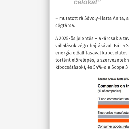
célokat”
– mutatott rá Sávoly-Hatta Anita, 
cégtársa.
A 2025-ös jelentés – akárcsak a tav
vállalások végrehajtásával. Bár a S
energia előállításával kapcsolatos
történt előrelépés, a szervezetek
kibocsátások), és 54%-a a Scope 3