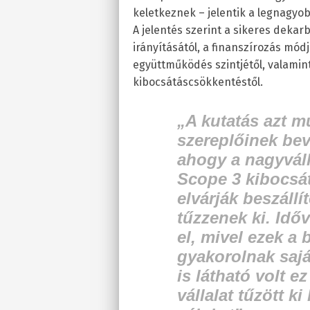
keletkeznek – jelentik a legnagyob
A jelentés szerint a sikeres dekar
irányításától, a finanszírozás módj
együttműködés szintjétől, valami
kibocsátáscsökkentéstől.
„A kutatás azt mu
szereplőinek be
ahogy a nagyváll
Scope 3 kibocsá
elvárják beszállí
tűzzenek ki. Időv
el, mivel ezek a 
gyakorolnak sajá
is látható volt e
vállalat tűzött k