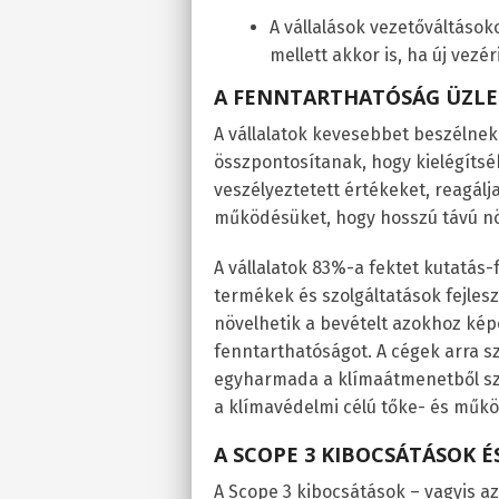
A vállalások vezetőváltásoko
mellett akkor is, ha új vezé
A FENNTARTHATÓSÁG ÜZLE
A vállalatok kevesebbet beszélnek 
összpontosítanak, hogy kielégíts
veszélyeztetett értékeket, reagálj
működésüket, hogy hosszú távú nö
A vállalatok 83%-a fektet kutatás
termékek és szolgáltatások fejles
növelhetik a bevételt azokhoz ké
fenntarthatóságot. A cégek arra s
egyharmada a klímaátmenetből sz
a klímavédelmi célú tőke- és műkö
A SCOPE 3 KIBOCSÁTÁSOK É
A Scope 3 kibocsátások – vagyis az