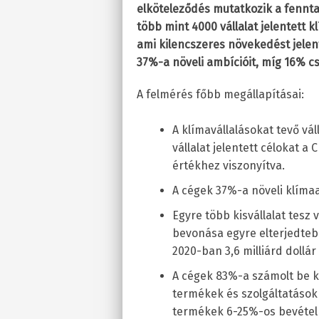
elköteleződés mutatkozik a fenntar
több mint 4000 vállalat jelentett 
ami kilencszeres növekedést jelent
37%-a növeli ambícióit, míg 16% c
A felmérés főbb megállapításai:
A klímavállalásokat tevő vá
vállalat jelentett célokat 
értékhez viszonyítva.
A cégek 37%-a növeli klímaa
Egyre több kisvállalat tesz 
bevonása egyre elterjedtebb
2020-ban 3,6 milliárd dollár
A cégek 83%-a számolt be k
termékek és szolgáltatások
termékek 6-25%-os bevétel