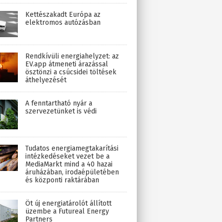
Kettészakadt Európa az
elektromos autózásban
Rendkívüli energiahelyzet: az
EV.app átmeneti árazással
ösztönzi a csúcsidei töltések
áthelyezését
A fenntartható nyár a
szervezetünket is védi
Tudatos energiamegtakarítási
intézkedéseket vezet be a
MediaMarkt mind a 40 hazai
áruházában, irodaépületében
és központi raktárában
Öt új energiatárolót állított
üzembe a Futureal Energy
Partners