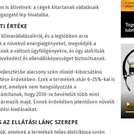
n is átívelnek: a cégek kitartanak vállalásaik
rigazgató lép hivatalba.
TI ÉRTÉKE
klímavállalásaikról, és a legtöbben arra
ék a növekvő energiaigényeket, megvédjék a
anak a változó ügyféligényekre, és úgy alakítsák
vekedést és ellenállóképességet biztosítsanak.
-fejlesztésbe alacsony szén-dioxid-kibocsátású
ztése érdekében. Ezek a termékek akár 6–25%-kal is
pest, amelyek nem hangsúlyozzák a
zámítanak, hogy 2030-ra bevételük több mint
ármazik majd. Ennek érdekében jelentősen növelik
dési kiadásaikat.
S AZ ELLÁTÁSI LÁNC SZEREPE
ok, amelyek a termékek teljes életciklusa során