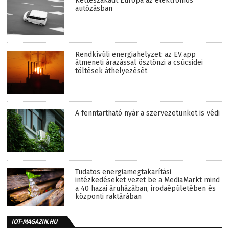
Kettészakadt Európa az elektromos
autózásban
Rendkívüli energiahelyzet: az EV.app
átmeneti árazással ösztönzi a csúcsidei
töltések áthelyezését
A fenntartható nyár a szervezetünket is védi
Tudatos energiamegtakarítási
intézkedéseket vezet be a MediaMarkt mind
a 40 hazai áruházában, irodaépületében és
központi raktárában
IOT-MAGAZIN.HU