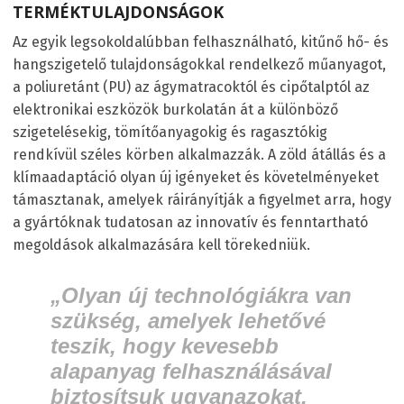
TERMÉKTULAJDONSÁGOK
Az egyik legsokoldalúbban felhasználható, kitűnő hő- és
hangszigetelő tulajdonságokkal rendelkező műanyagot,
a poliuretánt (PU) az ágymatracoktól és cipőtalptól az
elektronikai eszközök burkolatán át a különböző
szigetelésekig, tömítőanyagokig és ragasztókig
rendkívül széles körben alkalmazzák. A zöld átállás és a
klímaadaptáció olyan új igényeket és követelményeket
támasztanak, amelyek ráirányítják a figyelmet arra, hogy
a gyártóknak tudatosan az innovatív és fenntartható
megoldások alkalmazására kell törekedniük.
„Olyan új technológiákra van
szükség, amelyek lehetővé
teszik, hogy kevesebb
alapanyag felhasználásával
biztosítsuk ugyanazokat,