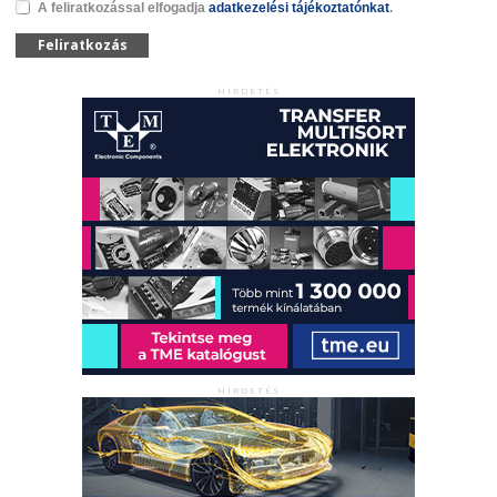
A feliratkozással elfogadja
adatkezelési tájékoztatónkat
.
Feliratkozás
HIRDETÉS
HIRDETÉS