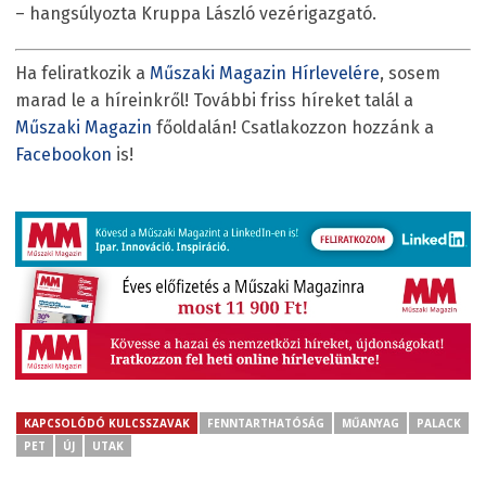
– hangsúlyozta Kruppa László vezérigazgató.
Ha feliratkozik a
Műszaki Magazin Hírlevelére
, sosem
marad le a híreinkről! További friss híreket talál a
Műszaki Magazin
főoldalán! Csatlakozzon hozzánk a
Facebookon
is!
KAPCSOLÓDÓ KULCSSZAVAK
FENNTARTHATÓSÁG
MŰANYAG
PALACK
PET
ÚJ
UTAK