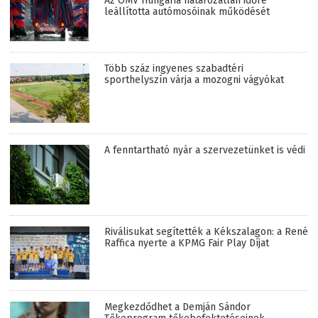
Az OMV Hungária határozatlan időre
leállította autómosóinak működését
Több száz ingyenes szabadtéri
sporthelyszín várja a mozogni vágyókat
A fenntartható nyár a szervezetünket is védi
Riválisukat segítették a Kékszalagon: a René
Raffica nyerte a KPMG Fair Play Díjat
Megkezdődhet a Demján Sándor