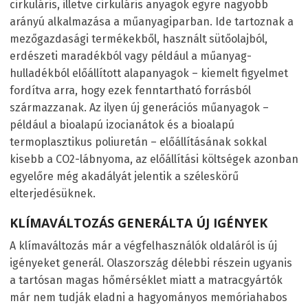
cirkuláris, illetve cirkuláris anyagok egyre nagyobb
arányú alkalmazása a műanyagiparban. Ide tartoznak a
mezőgazdasági termékekből, használt sütőolajból,
erdészeti maradékból vagy például a műanyag-
hulladékból előállított alapanyagok – kiemelt figyelmet
fordítva arra, hogy ezek fenntartható forrásból
származzanak. Az ilyen új generációs műanyagok –
például a bioalapú izocianátok és a bioalapú
termoplasztikus poliuretán – előállításának sokkal
kisebb a CO
2
-lábnyoma, az előállítási költségek azonban
egyelőre még akadályát jelentik a széleskörű
elterjedésüknek.
KLÍMAVÁLTOZÁS GENERÁLTA ÚJ IGÉNYEK
A klímaváltozás már a végfelhasználók oldaláról is új
igényeket generál. Olaszország délebbi részein ugyanis
a tartósan magas hőmérséklet miatt a matracgyártók
már nem tudják eladni a hagyományos memóriahabos