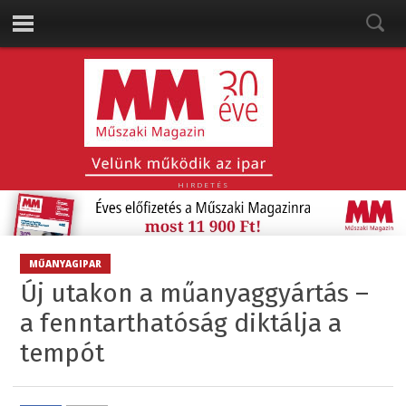
HIRDETÉS
MŰANYAGIPAR
Új utakon a műanyaggyártás –
a fenntarthatóság diktálja a
tempót