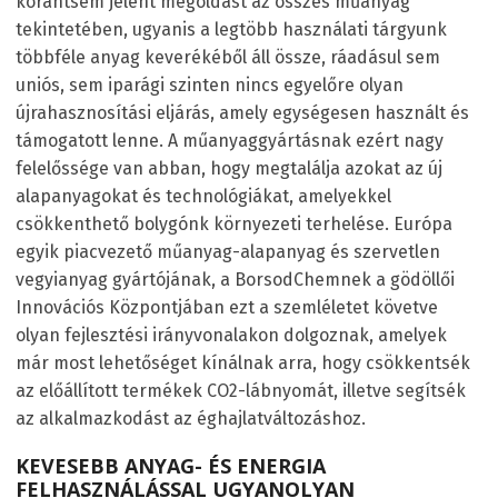
korántsem jelent megoldást az összes műanyag
tekintetében, ugyanis a legtöbb használati tárgyunk
többféle anyag keverékéből áll össze, ráadásul sem
uniós, sem iparági szinten nincs egyelőre olyan
újrahasznosítási eljárás, amely egységesen használt és
támogatott lenne. A műanyaggyártásnak ezért nagy
felelőssége van abban, hogy megtalálja azokat az új
alapanyagokat és technológiákat, amelyekkel
csökkenthető bolygónk környezeti terhelése. Európa
egyik piacvezető műanyag-alapanyag és szervetlen
vegyianyag gyártójának, a BorsodChemnek a gödöllői
Innovációs Központjában ezt a szemléletet követve
olyan fejlesztési irányvonalakon dolgoznak, amelyek
már most lehetőséget kínálnak arra, hogy csökkentsék
az előállított termékek CO
2
-lábnyomát, illetve segítsék
az alkalmazkodást az éghajlatváltozáshoz.
KEVESEBB ANYAG- ÉS ENERGIA
FELHASZNÁLÁSSAL UGYANOLYAN