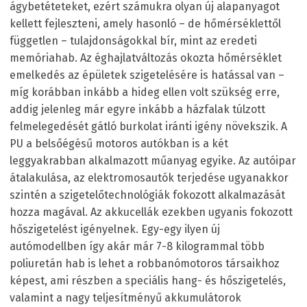
ágybetéteteket, ezért számukra olyan új alapanyagot
kellett fejleszteni, amely hasonló – de hőmérséklettől
független – tulajdonságokkal bír, mint az eredeti
memóriahab. Az éghajlatváltozás okozta hőmérséklet
emelkedés az épületek szigetelésére is hatással van –
míg korábban inkább a hideg ellen volt szükség erre,
addig jelenleg már egyre inkább a házfalak túlzott
felmelegedését gátló burkolat iránti igény növekszik. A
PU a belsőégésű motoros autókban is a két
leggyakrabban alkalmazott műanyag egyike. Az autóipar
átalakulása, az elektromosautók terjedése ugyanakkor
szintén a szigetelőtechnológiák fokozott alkalmazását
hozza magával. Az akkucellák ezekben ugyanis fokozott
hőszigetelést igényelnek. Egy-egy ilyen új
autómodellben így akár már 7-8 kilogrammal több
poliuretán hab is lehet a robbanómotoros társaikhoz
képest, ami részben a speciális hang- és hőszigetelés,
valamint a nagy teljesítményű akkumulátorok