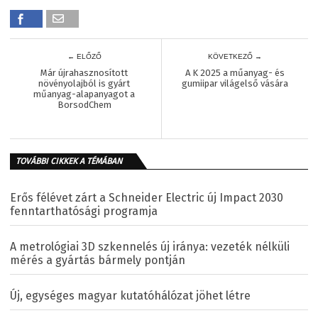
← ELŐZŐ
KÖVETKEZŐ →
Már újrahasznosított
A K 2025 a műanyag- és
növényolajból is gyárt
gumiipar világelső vására
műanyag-alapanyagot a
BorsodChem
TOVÁBBI CIKKEK A TÉMÁBAN
Erős félévet zárt a Schneider Electric új Impact 2030
fenntarthatósági programja
A metrológiai 3D szkennelés új iránya: vezeték nélküli
mérés a gyártás bármely pontján
Új, egységes magyar kutatóhálózat jöhet létre