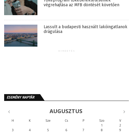
Tőkeprogram tőkebefektetéseinek
végrehajtása az MFB döntését követően
Lassult a budapesti használt lakóingatlanok
drágulása
HIRDETÉS
ESEMÉNY NAPTÁR
AUGUSZTUS
H
K
Sze
Cs
P
Szo
V
1
2
3
4
5
6
7
8
9