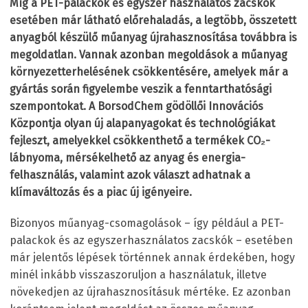
Míg a PET-palackok és egyszer használatos zacskók
esetében már látható előrehaladás, a legtöbb, összetett
anyagból készülő műanyag újrahasznosítása továbbra is
megoldatlan. Vannak azonban megoldások a műanyag
környezetterhelésének csökkentésére, amelyek már a
gyártás során figyelembe veszik a fenntarthatósági
szempontokat. A BorsodChem gödöllői Innovációs
Központja olyan új alapanyagokat és technológiákat
fejleszt, amelyekkel csökkenthető a termékek CO₂-
lábnyoma, mérsékelhető az anyag és energia-
felhasználás, valamint azok választ adhatnak a
klímaváltozás és a piac új igényeire.
Bizonyos műanyag-csomagolások – így például a PET-
palackok és az egyszerhasználatos zacskók – esetében
már jelentős lépések történnek annak érdekében, hogy
minél inkább visszaszoruljon a használatuk, illetve
növekedjen az újrahasznosításuk mértéke. Ez azonban