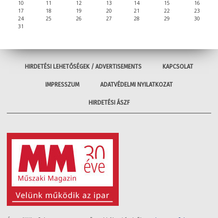
10
11
12
13
14
15
16
17
18
19
20
21
22
23
24
25
26
27
28
29
30
31
HIRDETÉSI LEHETŐSÉGEK / ADVERTISEMENTS
KAPCSOLAT
IMPRESSZUM
ADATVÉDELMI NYILATKOZAT
HIRDETÉSI ÁSZF