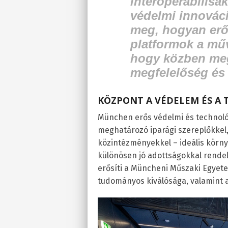
interoperábilisa
védelmi innovác
meg, hogyan erős
platformok a műv
hogy közben meg
megfelelőség és
KÖZPONT A VÉDELEM ÉS A
München erős védelmi és technológ
meghatározó iparági szereplőkkel,
közintézményekkel – ideális környe
különösen jó adottságokkal rende
erősíti a Müncheni Műszaki Egyete
tudományos kiválósága, valamint a