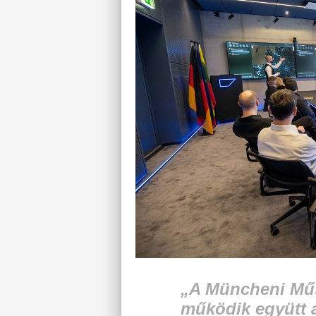
„A Müncheni Mű
működik együtt 