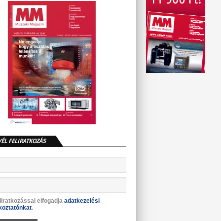
VÉL FELIRATKOZÁS
liratkozással elfogadja
adatkezelési
koztatónkat
.