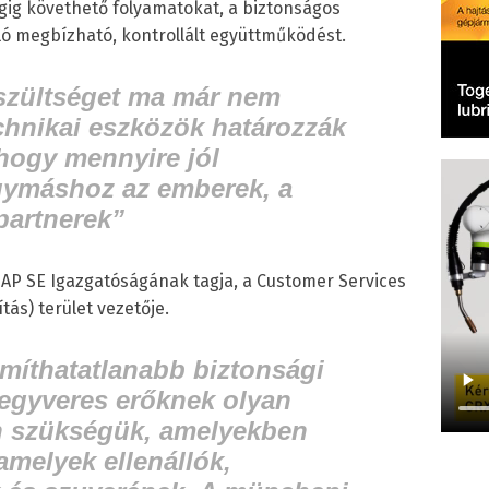
gig követhető folyamatokat, a biztonságos
ló megbízható, kontrollált együttműködést.
észültséget ma már nem
hnikai eszközök határozzák
hogy mennyire jól
ymáshoz az emberek, a
partnerek”
AP SE Igazgatóságának tagja, a Customer Services
ítás) terület vezetője.
míthatatlanabb biztonsági
fegyveres erőknek olyan
n szükségük, amelyekben
melyek ellenállók,