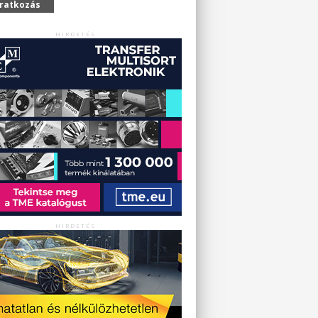
iratkozás
HIRDETÉS
HIRDETÉS