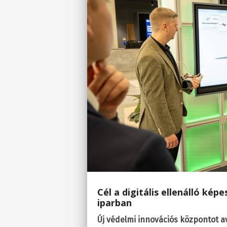
Cél a digitális ellenálló kép
iparban
Új védelmi innovációs központot 