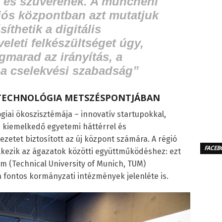
k és szuverének. A müncheni
iós központban azt mutatjuk
íthetik a digitális
eleti felkészültséget úgy,
marad az irányítás, a
 a cselekvési szabadság”
 TECHNOLÓGIA METSZÉSPONTJÁBAN
iai ökoszisztémája – innovatív startupokkal,
 kiemelkedő egyetemi háttérrel és
zetet biztosított az új központ számára. A régió
FACEB
lkezik az ágazatok közötti együttműködéshez: ezt
m (Technical University of Munich, TUM)
 fontos kormányzati intézmények jelenléte is.