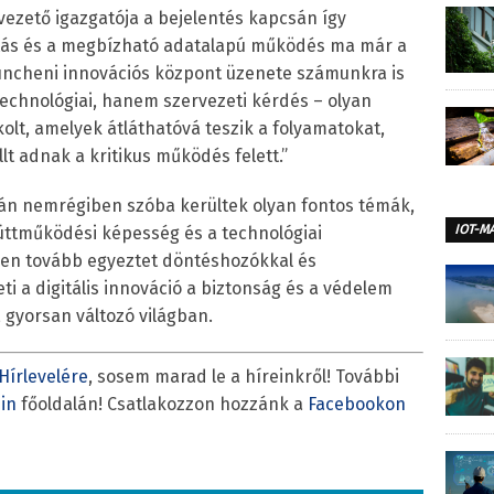
vezető igazgatója a bejelentés kapcsán így
nitás és a megbízható adatalapú működés ma már a
müncheni innovációs központ üzenete számunkra is
technológiai, hanem szervezeti kérdés – olyan
t, amelyek átláthatóvá teszik a folyamatokat,
lt adnak a kritikus működés felett.”
án nemrégiben szóba kerültek olyan fontos témák,
IOT-M
yüttműködési képesség és a technológiai
őben tovább egyeztet döntéshozókkal és
ti a digitális innováció a biztonság és a védelem
 gyorsan változó világban.
Hírlevelére
, sosem marad le a híreinkről! További
in
főoldalán! Csatlakozzon hozzánk a
Facebookon