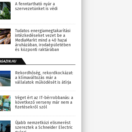
A fenntartható nyár a
szervezetünket is védi
Tudatos energiamegtakarítási
intézkedéseket vezet be a
MediaMarkt mind a 40 hazai
áruházában, irodaépületében
és központi raktárában
AGAZIN.HU
Rekordhőség, rekordkockázat:
a klímaváltozás már a
vállalatok működését is átírja
Véget ért az IT-bérrobbanás: a
következő verseny már nem a
fizetésekről szól
Újabb nemzetközi elismerést
szereztek a Schneider Electric