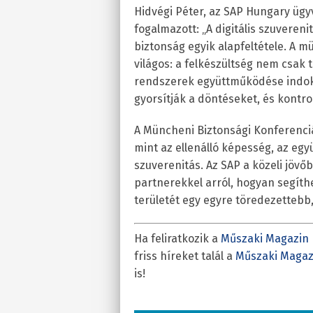
Hidvégi Péter, az SAP Hungary ügy
fogalmazott: „A digitális szuvere
biztonság egyik alapfeltétele. A 
világos: a felkészültség nem csak 
rendszerek együttműködése indokol
gyorsítják a döntéseket, és kontrol
A Müncheni Biztonsági Konferenci
mint az ellenálló képesség, az eg
szuverenitás. Az SAP a közeli jöv
partnerekkel arról, hogyan segíthe
területét egy egyre töredezettebb,
Ha feliratkozik a
Műszaki Magazin 
friss híreket talál a
Műszaki Magaz
is!