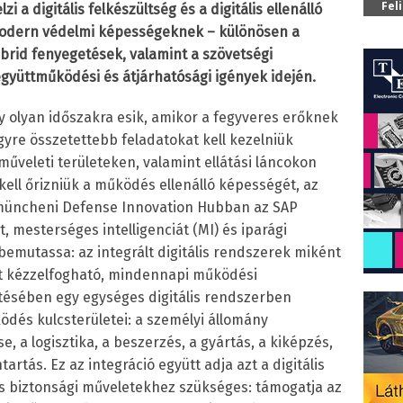
Fel
i a digitális felkészültség és a digitális ellenálló
modern védelmi képességeknek – különösen a
ibrid fenyegetések, valamint a szövetségi
gyüttműködési és átjárhatósági igények idején.
y olyan időszakra esik, amikor a fegyveres erőknek
yre összetettebb feladatokat kell kezelniük
űveleti területeken, valamint ellátási láncokon
kell őrizniük a működés ellenálló képességét, az
A müncheni Defense Innovation Hubban az SAP
 mesterséges intelligenciát (MI) és iparági
bemutassa: az integrált digitális rendszerek miként
kat kézzelfogható, mindennapi működési
tésében egy egységes digitális rendszerben
dés kulcsterületei: a személyi állomány
 a logisztika, a beszerzés, a gyártás, a kiképzés,
rtás. Ez az integráció együtt adja azt a digitális
 és biztonsági műveletekhez szükséges: támogatja az