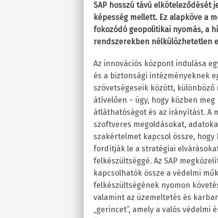
SAP hosszú távú elköteleződését jelz
képesség mellett. Ez alapköve a 
fokozódó geopolitikai nyomás, a h
rendszerekben nélkülözhetetlen e
Az innovációs központ indulása eg
és a biztonsági intézményeknek eg
szövetségeseik között, különböző m
átívelően – úgy, hogy közben meg 
átláthatóságot és az irányítást. 
szoftveres megoldásokat, adatokat,
szakértelmet kapcsol össze, hogy 
fordítják le a stratégiai elváráso
felkészültséggé. Az SAP megközelí
kapcsolhatók össze a védelmi műkö
felkészültségének nyomon követése,
valamint az üzemeltetés és karbanta
„gerincet”, amely a valós védelmi