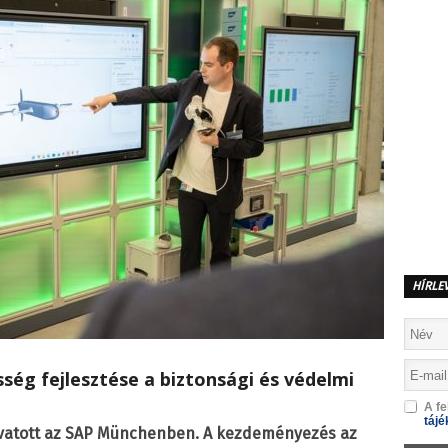
HÍRLE
esség fejlesztése a biztonsági és védelmi
A fe
tájé
avatott az SAP Münchenben. A kezdeményezés az