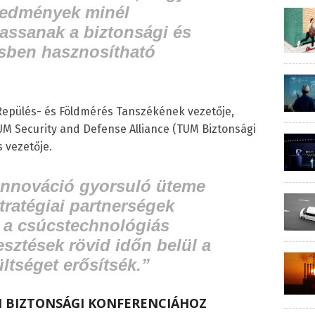
 eredmények minél
assanak a biztonsági és
sben hasznosítható
Repülés- és Földmérés Tanszékének vezetője,
UM Security and Defense Alliance (TUM Biztonsági
 vezetője.
 innováció gyorsuló üteme
stratégiai partnerségek
y a csúcstechnológiás
sztések rövid időn belül a
ltséget erősítsék.”
 BIZTONSÁGI KONFERENCIÁHOZ