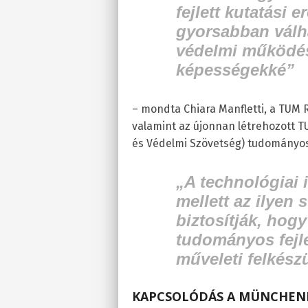
fejlett kutatási
gyorsabban válh
védelmi működé
képességekké”
– mondta Chiara Manfletti, a TUM 
valamint az újonnan létrehozott T
és Védelmi Szövetség) tudományos
„A technológiai
mellett az ilyen 
biztosítják, hog
tudományos fejle
műveleti felkészü
KAPCSOLÓDÁS A MÜNCHENI