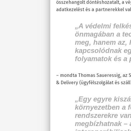
összehangolt döntéshozatalt, a vé
adatkezelést és a partnerekkel va
„A védelmi felk
önmagában a tec
meg, hanem az, 
kapcsolódnak eg
folyamatok és a 
– mondta Thomas Saueressig, az S
& Delivery (ügyfélszolgálat és száll
„Egy egyre kiszá
környezetben a 
rendszerekre va
megbízhatnak – a