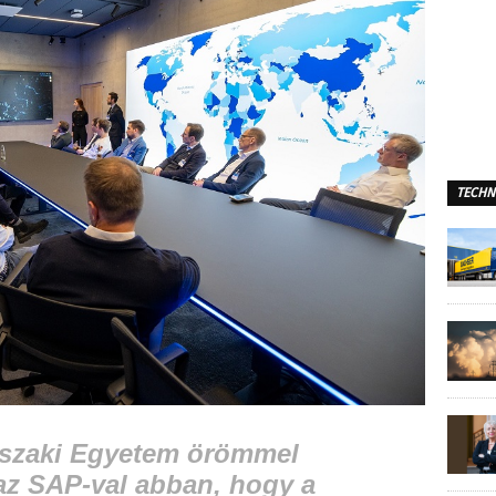
TECHN
szaki Egyetem örömmel
az SAP-val abban, hogy a