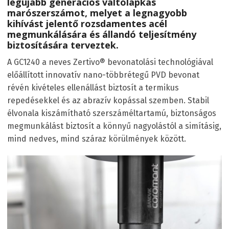
legújabb generációs váltólapkás
marószerszámot, melyet a legnagyobb
kihívást jelentő rozsdamentes acél
megmunkálására és állandó teljesítmény
biztosítására terveztek.
A GC1240 a neves Zertivo® bevonatolási technológiával
előállított innovatív nano-többrétegű PVD bevonat
révén kivételes ellenállást biztosít a termikus
repedésekkel és az abrazív kopással szemben. Stabil
élvonala kiszámítható szerszáméltartamú, biztonságos
megmunkálást biztosít a könnyű nagyolástól a simításig,
mind nedves, mind száraz körülmények között.