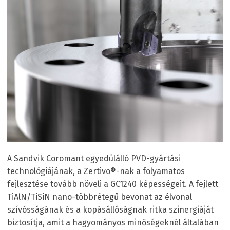
A Sandvik Coromant egyedülálló PVD-gyártási
technológiájának, a Zertivo®-nak a folyamatos
fejlesztése tovább növeli a GC1240 képességeit. A fejlett
TiAlN/TiSiN nano-többrétegű bevonat az élvonal
szívósságának és a kopásállóságnak ritka szinergiáját
biztosítja, amit a hagyományos minőségeknél általában