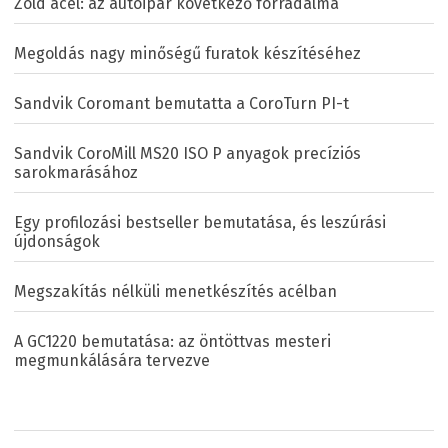
Zöld acél: az autóipar következő forradalma
Megoldás nagy minőségű furatok készítéséhez
Sandvik Coromant bemutatta a CoroTurn PI-t
Sandvik CoroMill MS20 ISO P anyagok precíziós
sarokmarásához
Egy profilozási bestseller bemutatása, és leszúrási
újdonságok
Megszakítás nélküli menetkészítés acélban
A GC1220 bemutatása: az öntöttvas mesteri
megmunkálására tervezve