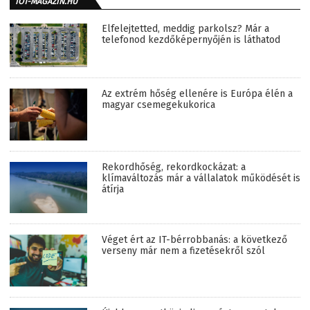
IOT-MAGAZIN.HU
Elfelejtetted, meddig parkolsz? Már a
telefonod kezdőképernyőjén is láthatod
Az extrém hőség ellenére is Európa élén a
magyar csemegekukorica
Rekordhőség, rekordkockázat: a
klímaváltozás már a vállalatok működését is
átírja
Véget ért az IT-bérrobbanás: a következő
verseny már nem a fizetésekről szól