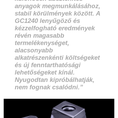
anyagok megmunkálásához,
stabil körülmények között. A
GC1240 lenyűgöző és
kézzelfogható eredmények
révén magasabb
termelékenységet,
alacsonyabb
alkatrészenkénti költségeket
és új fenntarthatósági
lehetőségeket kínál.
Nyugodtan kipróbálhatják,
nem fognak csalódni.”