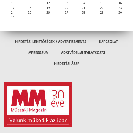
10
11
12
13
14
15
16
17
18
19
20
21
22
23
24
25
26
27
28
29
30
31
HIRDETÉSI LEHETŐSÉGEK / ADVERTISEMENTS
KAPCSOLAT
IMPRESSZUM
ADATVÉDELMI NYILATKOZAT
HIRDETÉSI ÁSZF