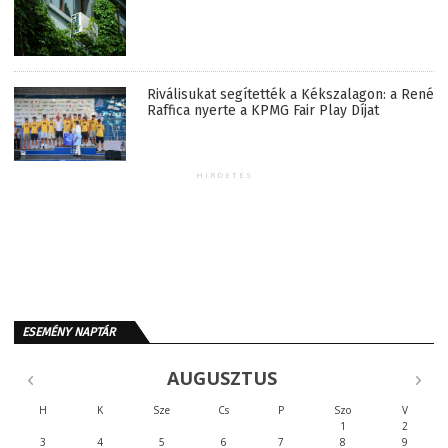
Riválisukat segítették a Kékszalagon: a René
Raffica nyerte a KPMG Fair Play Díjat
HIRDETÉS
ESEMÉNY NAPTÁR
AUGUSZTUS
H
K
Sze
Cs
P
Szo
V
1
2
3
4
5
6
7
8
9