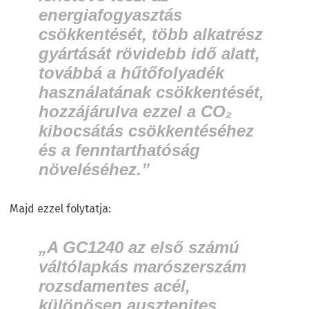
energiafogyasztás
csökkentését, több alkatrész
gyártását rövidebb idő alatt,
továbbá a hűtőfolyadék
használatának csökkentését,
hozzájárulva ezzel a CO₂
kibocsátás csökkentéséhez
és a fenntarthatóság
növeléséhez.”
Majd ezzel folytatja:
„A GC1240 az első számú
váltólapkás marószerszám
rozsdamentes acél,
különösen ausztenites