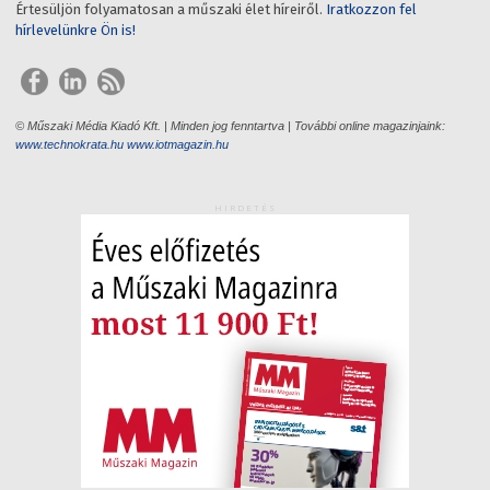
Értesüljön folyamatosan a műszaki élet híreiről.
Iratkozzon fel
hírlevelünkre Ön is!
© Műszaki Média Kiadó Kft. | Minden jog fenntartva | További online magazinjaink:
www.technokrata.hu
www.iotmagazin.hu
HIRDETÉS