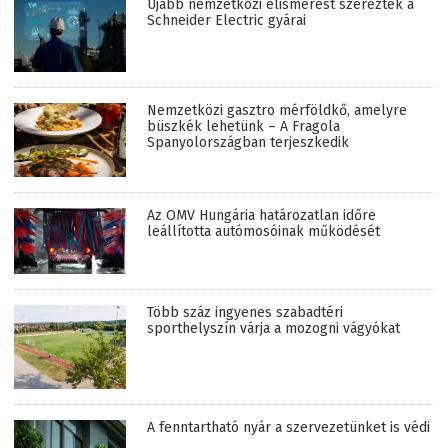
Újabb nemzetközi elismerést szereztek a
Schneider Electric gyárai
Nemzetközi gasztro mérföldkő, amelyre
büszkék lehetünk – A Fragola
Spanyolországban terjeszkedik
Az OMV Hungária határozatlan időre
leállította autómosóinak működését
Több száz ingyenes szabadtéri
sporthelyszín várja a mozogni vágyókat
A fenntartható nyár a szervezetünket is védi