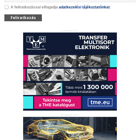
A feliratkozással elfogadja
adatkezelési tájékoztatónkat
.
Feliratkozás
HIRDETÉS
HIRDETÉS