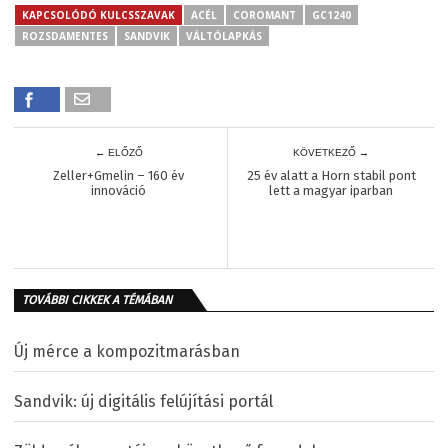
KAPCSOLÓDÓ KULCSSZAVAK
ACÉL
COROMANT
GC1240
ROZSDAMENTES
SANDVIK
VÁLTÓLAPKÁS
← ELŐZŐ
KÖVETKEZŐ →
Zeller+Gmelin – 160 év
25 év alatt a Horn stabil pont
innováció
lett a magyar iparban
TOVÁBBI CIKKEK A TÉMÁBAN
Új mérce a kompozitmarásban
Sandvik: új digitális felújítási portál