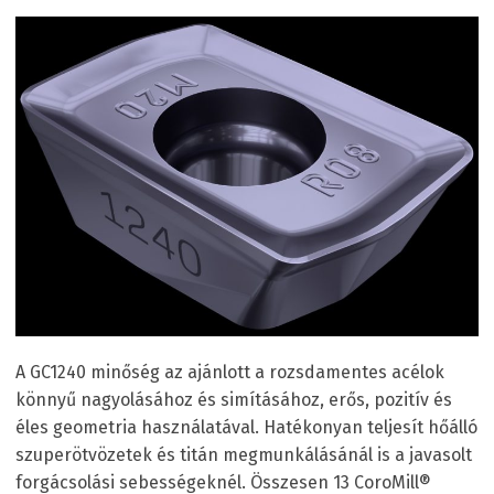
A GC1240 minőség az ajánlott a rozsdamentes acélok
könnyű nagyolásához és simításához, erős, pozitív és
éles geometria használatával. Hatékonyan teljesít hőálló
szuperötvözetek és titán megmunkálásánál is a javasolt
forgácsolási sebességeknél. Összesen 13 CoroMill®