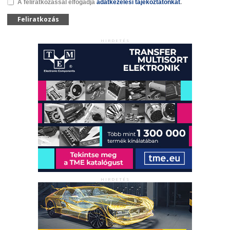
A feliratkozással elfogadja
adatkezelési tájékoztatónkat
.
Feliratkozás
HIRDETÉS
HIRDETÉS