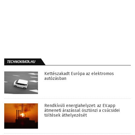
TECHNOKRATA.HU
Kettészakadt Európa az elektromos
autózásban
Rendkívüli energiahelyzet: az EV.app
átmeneti árazással ösztönzi a csúcsidei
töltések áthelyezését