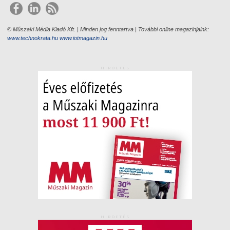
© Műszaki Média Kiadó Kft. | Minden jog fenntartva | További online magazinjaink:
www.technokrata.hu
www.iotmagazin.hu
HIRDETÉS
HIRDETÉS