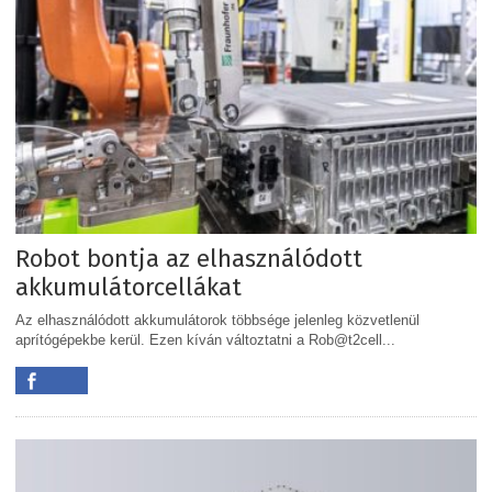
Robot bontja az elhasználódott
akkumulátorcellákat
Az elhasználódott akkumulátorok többsége jelenleg közvetlenül
aprítógépekbe kerül. Ezen kíván változtatni a Rob@t2cell...