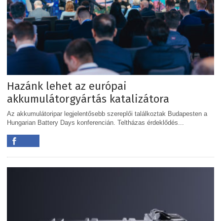
Hazánk lehet az európai
akkumulátorgyártás katalizátora
Az akkumulátoripar legjelentősebb szereplői találkoztak Budapesten a
Hungarian Battery Days konferencián. Teltházas érdeklődés...