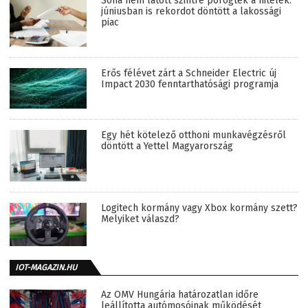
Soha nem látott szintre pörögtek a hitelek:
júniusban is rekordot döntött a lakossági
piac
Erős félévet zárt a Schneider Electric új
Impact 2030 fenntarthatósági programja
Egy hét kötelező otthoni munkavégzésről
döntött a Yettel Magyarország
Logitech kormány vagy Xbox kormány szett?
Melyiket válaszd?
IOT-MAGAZIN.HU
Az OMV Hungária határozatlan időre
leállította autómosóinak működését