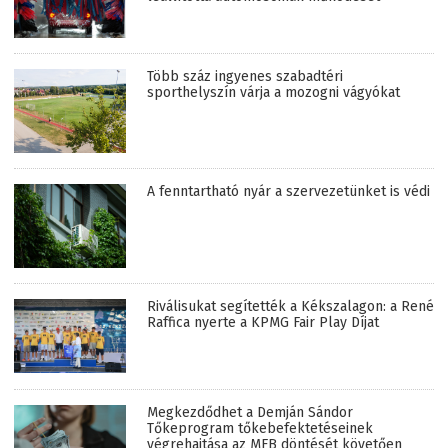
Több száz ingyenes szabadtéri
sporthelyszín várja a mozogni vágyókat
A fenntartható nyár a szervezetünket is védi
Riválisukat segítették a Kékszalagon: a René
Raffica nyerte a KPMG Fair Play Díjat
Megkezdődhet a Demján Sándor
Tőkeprogram tőkebefektetéseinek
végrehajtása az MFB döntését követően