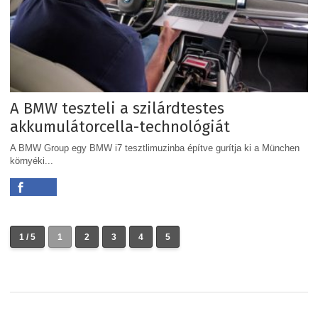
A BMW teszteli a szilárdtestes
akkumulátorcella-technológiát
A BMW Group egy BMW i7 tesztlimuzinba építve gurítja ki a München
környéki...
1 / 5
1
2
3
4
5