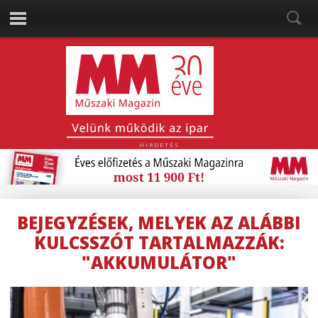
HIRDETÉS
BEJEGYZÉSEK, MELYEK AZ ALÁBBI
KULCSSZÓT TARTALMAZZÁK:
"AKKUMULÁTOR"