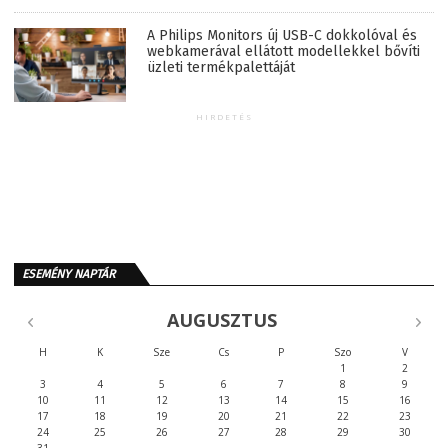
A Philips Monitors új USB-C dokkolóval és
webkamerával ellátott modellekkel bővíti
üzleti termékpalettáját
HIRDETÉS
ESEMÉNY NAPTÁR
AUGUSZTUS
H
K
Sze
Cs
P
Szo
V
1
2
3
4
5
6
7
8
9
10
11
12
13
14
15
16
17
18
19
20
21
22
23
24
25
26
27
28
29
30