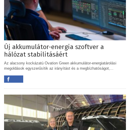
Új akkumulátor-energia szoftver a
hálózat stabilitásáért
Az alacsony kockázatú Ovation Green akkumulátor-energiatárolási
megoldások egyszerűsítik az irányítást és a megbízhatóságot,...