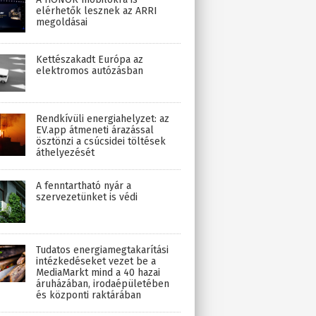
elérhetők lesznek az ARRI
megoldásai
Kettészakadt Európa az
elektromos autózásban
Rendkívüli energiahelyzet: az
EV.app átmeneti árazással
ösztönzi a csúcsidei töltések
áthelyezését
A fenntartható nyár a
szervezetünket is védi
Tudatos energiamegtakarítási
intézkedéseket vezet be a
MediaMarkt mind a 40 hazai
áruházában, irodaépületében
és központi raktárában