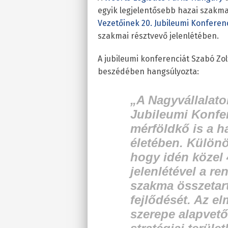
egyik legjelentősebb hazai szakm
Vezetőinek 20. Jubileumi Konferen
szakmai résztvevő jelenlétében.
A jubileumi konferenciát Szabó Zol
beszédében hangsúlyozta:
„A Nagyvállalato
Jubileumi Konfer
mérföldkő is a h
életében. Külön
hogy idén közel 
jelenlétével a re
szakma összetar
fejlődését. Az el
szerepe alapvet