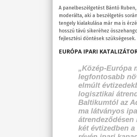
A panelbeszélgetést Bántó Ruben, 
moderálta, aki a beszélgetés során 
tengely kialakulása már ma is érzé
hosszú távú sikeréhez összehangolt
fejlesztési döntések szükségesek.
EURÓPA IPARI KATALIZÁTO
„Közép-Európa 
legfontosabb növ
elmúlt évtizedekb
logisztikai átre
Baltikumtól az A
ma látványos ipar
átrendeződésen 
két évtizedben 
révén ipari kapa