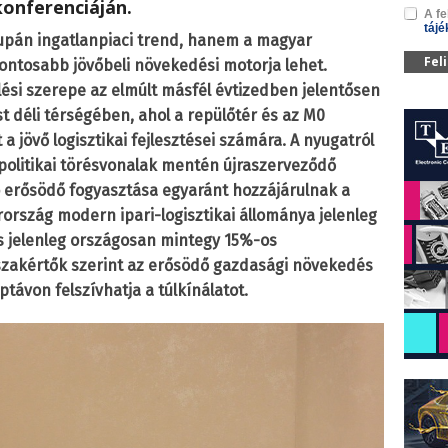
onferenciáján.
A fe
tájé
supán ingatlanpiaci trend, hanem a magyar
Fel
fontosabb jövőbeli növekedési motorja lehet.
lési szerepe az elmúlt másfél évtizedben jelentősen
déli térségében, ahol a repülőtér és az M0
 a jövő logisztikai fejlesztései számára. A nyugatról
politikai törésvonalak mentén újraszerveződő
ió erősödő fogyasztása egyaránt hozzájárulnak a
ország modern ipari-logisztikai állománya jelenleg
és jelenleg országosan mintegy 15%-os
 szakértők szerint az erősödő gazdasági növekedés
távon felszívhatja a túlkínálatot.