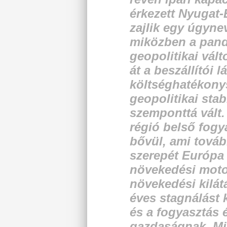
érkezett Nyugat-
zajlik egy úgynev
miközben a pand
geopolitikai vál
át a beszállítói l
költséghatékony
geopolitikai stabi
szemponttá vált
régió belső fogy
bővül, ami továb
szerepét Európa
növekedési moto
növekedési kilát
éves stagnálást 
és a fogyasztás 
gazdaságnak. Mi