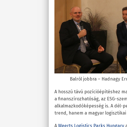
Balról jobbra – Hadnagy Er
A hosszú távú pozícióépítéshez ma
a finanszírozhatóság, az ESG-szem
alkalmazkodóképesség is. A dél-pe
trend, hanem a magyar logisztikai 
A
Weerts Logistics Parks Hungary
a