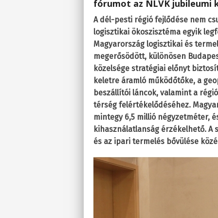
fórumot az NLVK jubileumi k
A dél-pesti régió fejlődése nem c
logisztikai ökoszisztéma egyik leg
Magyarország logisztikai és terme
megerősödött, különösen Budapest 
közelsége stratégiai előnyt biztosít
keletre áramló működőtőke, a geo
beszállítói láncok, valamint a rég
térség felértékelődéséhez. Magyar
mintegy 6,5 millió négyzetméter, 
kihasználatlanság érzékelhető. A
és az ipari termelés bővülése közép