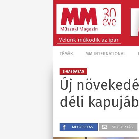
TÉMÁK
MM INTERNATIONAL
E-GAZDASÁG
Új növekedé
déli kapujá
MEGOSZTÁS
MEGOSZTÁS