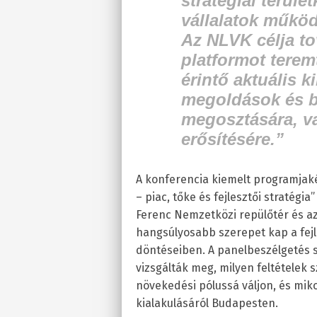
stratégiai terül
vállalatok műkö
Az NLVK célja to
platformot teremt
érintő aktuális k
megoldások és b
megosztására, va
erősítésére.”
A konferencia kiemelt programjaként
– piac, tőke és fejlesztői stratégia
Ferenc Nemzetközi repülőtér és a
hangsúlyosabb szerepet kap a fejle
döntéseiben. A panelbeszélgetés so
vizsgálták meg, milyen feltételek
növekedési pólussá váljon, és miko
kialakulásáról Budapesten.