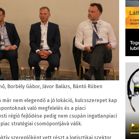
nő, Borbély Gábor, Jávor Balázs, Bántó Rúben
 már nem elegendő a jó lokáció, kulcsszerepet kap
pontoknak való megfelelés és a piaci
sti régió fejlődése pedig nem csupán ingatlanpiaci
piac stratégiai csomópontjává válik.
ktív szereplőként vett részt a logisztikai szektor