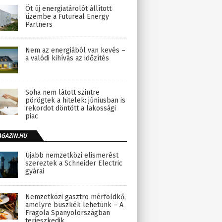
Öt új energiatárolót állított
üzembe a Futureal Energy
Partners
Nem az energiából van kevés –
a valódi kihívás az időzítés
Soha nem látott szintre
pörögtek a hitelek: júniusban is
rekordot döntött a lakossági
piac
AGAZIN.HU
Újabb nemzetközi elismerést
szereztek a Schneider Electric
gyárai
Nemzetközi gasztro mérföldkő,
amelyre büszkék lehetünk – A
Fragola Spanyolországban
terjeszkedik