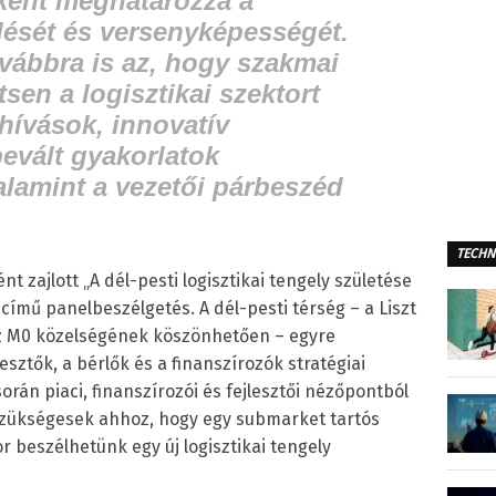
etként meghatározza a
dését és versenyképességét.
vábbra is az, hogy szakmai
sen a logisztikai szektort
ihívások, innovatív
evált gyakorlatok
lamint a vezetői párbeszéd
TECHN
 zajlott „A dél-pesti logisztikai tengely születése
” című panelbeszélgetés. A dél-pesti térség – a Liszt
z M0 közelségének köszönhetően – egyre
sztők, a bérlők és a finanszírozók stratégiai
rán piaci, finanszírozói és fejlesztői nézőpontból
 szükségesek ahhoz, hogy egy submarket tartós
r beszélhetünk egy új logisztikai tengely