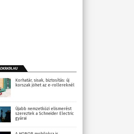
OKRATA.HU
Korhatár, sisak, biztosítás: új
korszak jöhet az e-rollereknél
Újabb nemzetközi elismerést
szereztek a Schneider Electric
gyárai
A HONOR mobilokra is