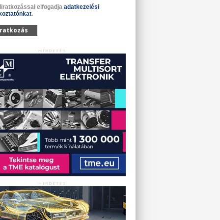
liratkozással elfogadja
adatkezelési
koztatónkat
.
iratkozás
HIRDETÉS
HIRDETÉS