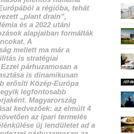
Európából a régióba, tehát
ezett „plant drain”,
émia és a 2022 utáni
tozások alapjaiban formálták
áncokat. A
ság mellett ma már a
litás is stratégiai
. Ezzel párhuzamosan a
asztása is dinamikusan
b erősíti Közép-Európa
IOT-M
 egyik legfontosabb
rjaként. Magyarország
ásai kedvezőek: az elmúlt 4
követően az ipari termelés
élénkülése új lendületet ad a
ndezzel párhuzamosan az