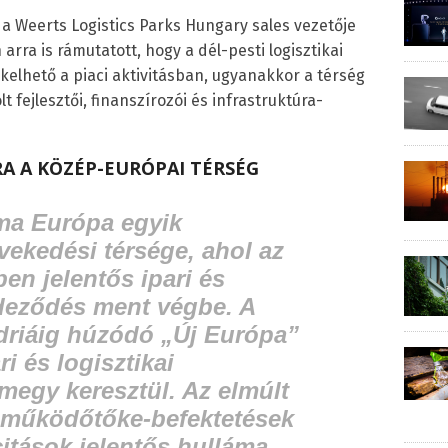
a Weerts Logistics Parks Hungary sales vezetője
arra is rámutatott, hogy a dél-pesti logisztikai
kelhető a piaci aktivitásban, ugyanakkor a térség
 fejlesztői, finanszírozói és infrastruktúra-
RA A KÖZÉP-EURÓPAI TÉRSÉG
ma Európa egyik
ekedési térsége, ahol az
en jelentős ipari és
ndeződés ment végbe. A
driáig húzódó „Új Európa”
i és logisztikai
megy keresztül. Az elmúlt
a működőtőke-befektetések
citások jelentős hulláma