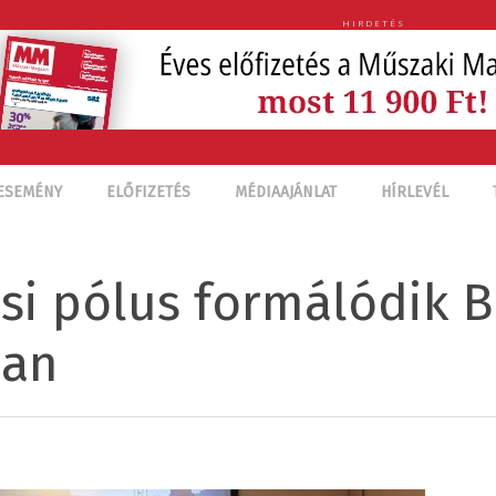
HIRDETÉS
ESEMÉNY
ELŐFIZETÉS
MÉDIAAJÁNLAT
HÍRLEVÉL
si pólus formálódik 
ban