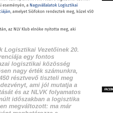
ai eseményén, a
Nagyvállalatok Logisztikai
ciáján
, amelyet Siófokon rendeztek meg, közel 450
tán, az NLV Klub elnöke nyitotta meg, aki
k Logisztikai Vezetőinek 20.
enciája egy fontos
azai logisztikai közösség
ösen nagy érték számunkra,
450 résztvevő tiszteli meg
ndezvényt, ami jól mutatja a
FACEB
tását és az NLVK folyamatos
múlt időszakban a logisztika
ően megváltozott: ma már