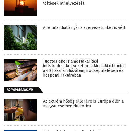
töltések áthelyezését
A fenntartható nyár a szervezetünket is védi
Tudatos energiamegtakarítási
intézkedéseket vezet be a MediaMarkt mind
a 40 hazai áruházában, irodaépületében és
központi raktárában
IOT-MAGAZIN.HU
Az extrém hőség ellenére is Európa élén a
magyar csemegekukorica