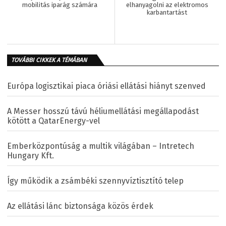
mobilitás iparág számára
elhanyagolni az elektromos
karbantartást
TOVÁBBI CIKKEK A TÉMÁBAN
Európa logisztikai piaca óriási ellátási hiányt szenved
A Messer hosszú távú héliumellátási megállapodást
kötött a QatarEnergy-vel
Emberközpontúság a multik világában – Intretech
Hungary Kft.
Így működik a zsámbéki szennyvíztisztító telep
Az ellátási lánc biztonsága közös érdek