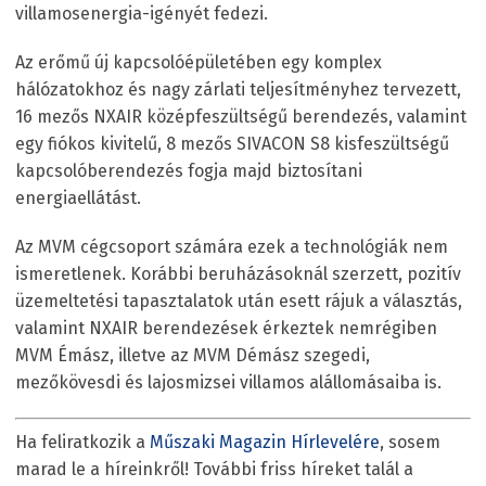
villamosenergia-igényét fedezi.
Az erőmű új kapcsolóépületében egy komplex
hálózatokhoz és nagy zárlati teljesítményhez tervezett,
16 mezős NXAIR középfeszültségű berendezés, valamint
egy fiókos kivitelű, 8 mezős SIVACON S8 kisfeszültségű
kapcsolóberendezés fogja majd biztosítani
energiaellátást.
Az MVM cégcsoport számára ezek a technológiák nem
ismeretlenek. Korábbi beruházásoknál szerzett, pozitív
üzemeltetési tapasztalatok után esett rájuk a választás,
valamint NXAIR berendezések érkeztek nemrégiben
MVM Émász, illetve az MVM Démász szegedi,
mezőkövesdi és lajosmizsei villamos alállomásaiba is.
Ha feliratkozik a
Műszaki Magazin Hírlevelére
, sosem
marad le a híreinkről! További friss híreket talál a