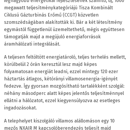
legnagyobb energetikai fejlesztésének számító, új, 1000
megawatt teljesítménykategóriájú Tisza Kombinált
Ciklusú Gázturbinás Erőmű (CCGT) közvetlen
szomszédságában alakították ki. Bár a két létesítmény
egymástól függetlenül üzemeltethető, mégis együttesen
támogatják majd a megújuló energiaforrások
áramhálózati integrálását.
A teljesen feltöltött energiatároló, teljes terhelés mellett,
körülbelül 2 órán keresztül lesz majd képes
folyamatosan energiát leadni, ezzel mintegy 120 ezer
háztartás átlagos, kétórányi villamosenergia-igényét
fedezve. Így gyorsan mozgósítható tartalékként szolgál:
néhány másodperc alatt képes jelentős teljesítménnyel
ellátni a hálózatot, ezzel kiegyensúlyozva az esetleges
ingadozásokat.
A telephelyet kiszolgáló villamos alállomáson egy 10
mezős NXAIR M kapcsolóberendezés teljesít majd