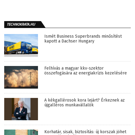
TECHNOKRATA.HU
Ismét Business Superbrands minősítést
kapott a Dachser Hungary
Felhívás a magyar kkv-szektor
összefogására az energiakrízis kezelésére
A kékgallérosok kora lejárt? Érkeznek az
újgalléros munkavállalók
Korhatár, sisak, biztosítás: új korszak jöhet