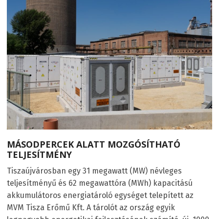
MÁSODPERCEK ALATT MOZGÓSÍTHATÓ
TELJESÍTMÉNY
Tiszaújvárosban egy 31 megawatt (MW) névleges
teljesítményű és 62 megawattóra (MWh) kapacitású
akkumulátoros energiatároló egységet telepített az
MVM Tisza Erőmű Kft. A tárolót az ország egyik