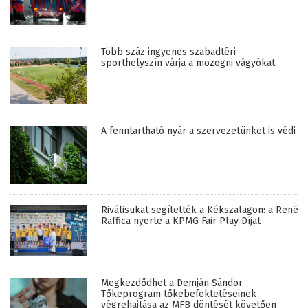
Több száz ingyenes szabadtéri
sporthelyszín várja a mozogni vágyókat
A fenntartható nyár a szervezetünket is védi
Riválisukat segítették a Kékszalagon: a René
Raffica nyerte a KPMG Fair Play Díjat
Megkezdődhet a Demján Sándor
Tőkeprogram tőkebefektetéseinek
végrehajtása az MFB döntését követően