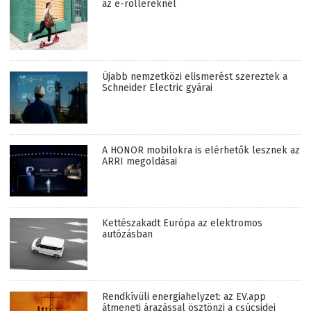
az e-rollereknél
Újabb nemzetközi elismerést szereztek a
Schneider Electric gyárai
A HONOR mobilokra is elérhetők lesznek az
ARRI megoldásai
Kettészakadt Európa az elektromos
autózásban
Rendkívüli energiahelyzet: az EV.app
átmeneti árazással ösztönzi a csúcsidei