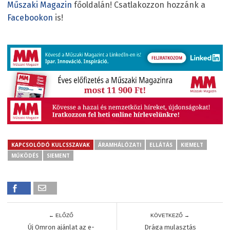
Műszaki Magazin
főoldalán! Csatlakozzon hozzánk a
Facebookon
is!
KAPCSOLÓDÓ KULCSSZAVAK
ÁRAMHÁLÓZATI
ELLÁTÁS
KIEMELT
MŰKÖDÉS
SIEMENT
← ELŐZŐ
KÖVETKEZŐ →
Új Omron ajánlat az e-
Drága mulasztás