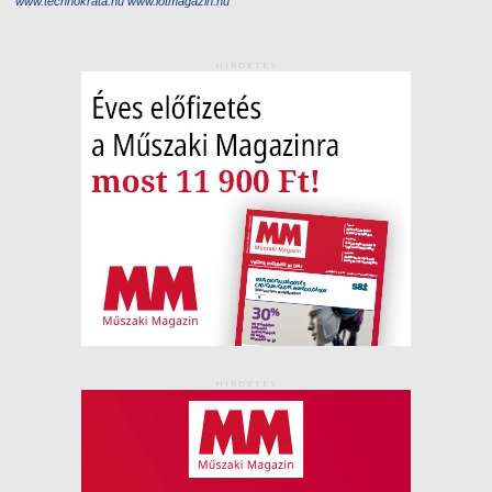
www.technokrata.hu
www.iotmagazin.hu
HIRDETÉS
HIRDETÉS