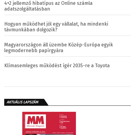
4+2 jellemző hibatípus az Online számla
adatszolgáltatásban
Hogyan működhet jól egy vállalat, ha mindenki
távmunkában dolgozik?
Magyarországon áll üzembe Közép-Európa egyik
legmodernebb papírgyára
Klímasemleges működést ígér 2035-re a Toyota
AKTUÁLIS LAPSZÁM