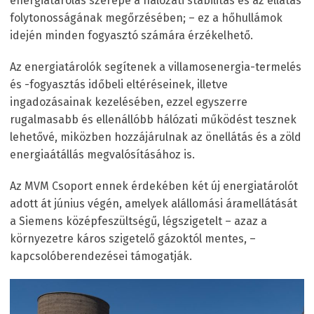
energiatárolás szerepe a hálózati stabilitás és az ellátás
folytonosságának megőrzésében; – ez a hőhullámok
idején minden fogyasztó számára érzékelhető.
Az energiatárolók segítenek a villamosenergia-termelés
és -fogyasztás időbeli eltéréseinek, illetve
ingadozásainak kezelésében, ezzel egyszerre
rugalmasabb és ellenállóbb hálózati működést tesznek
lehetővé, miközben hozzájárulnak az önellátás és a zöld
energiaátállás megvalósításához is.
Az MVM Csoport ennek érdekében két új energiatárolót
adott át június végén, amelyek alállomási áramellátását
a Siemens középfeszültségű, légszigetelt – azaz a
környezetre káros szigetelő gázoktól mentes, –
kapcsolóberendezései támogatják.