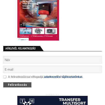
HÍRLEVÉL FELIRATKOZÁS
A feliratkozással elfogadja
adatkezelési tájékoztatónkat
.
Feliratkozás
HIRDETÉS