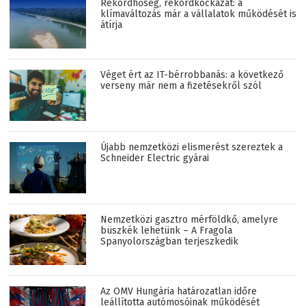
Rekordhőség, rekordkockázat: a
klímaváltozás már a vállalatok működését is
átírja
Véget ért az IT-bérrobbanás: a következő
verseny már nem a fizetésekről szól
Újabb nemzetközi elismerést szereztek a
Schneider Electric gyárai
Nemzetközi gasztro mérföldkő, amelyre
büszkék lehetünk – A Fragola
Spanyolországban terjeszkedik
Az OMV Hungária határozatlan időre
leállította autómosóinak működését