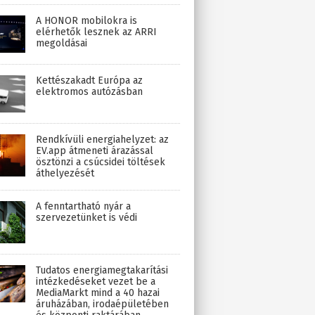
A HONOR mobilokra is
elérhetők lesznek az ARRI
megoldásai
Kettészakadt Európa az
elektromos autózásban
Rendkívüli energiahelyzet: az
EV.app átmeneti árazással
ösztönzi a csúcsidei töltések
áthelyezését
A fenntartható nyár a
szervezetünket is védi
Tudatos energiamegtakarítási
intézkedéseket vezet be a
MediaMarkt mind a 40 hazai
áruházában, irodaépületében