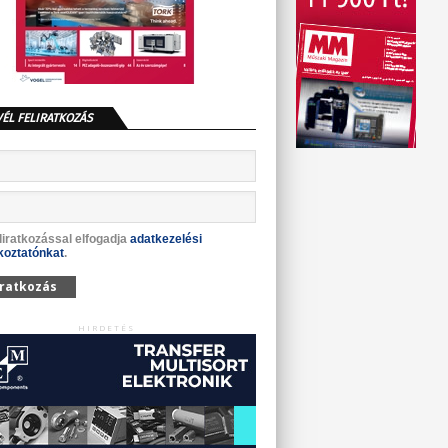
VÉL FELIRATKOZÁS
liratkozással elfogadja
adatkezelési
koztatónkat
.
iratkozás
HIRDETÉS