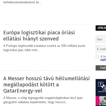
terhelésnövekedésével és...
MEGOSZTÁS
HÍRLE
Európa logisztikai piaca óriási
ellátási hiányt szenved
A Prologis legfrissebb kutatása szerint az 500 milliárd eurós
logisztikai piac több mint...
A fe
tájé
MEGOSZTÁS
Fel
A Messer hosszú távú héliumellátási
megállapodást kötött a
QatarEnergy-vel
A Messer, a világ legnagyobb magántulajdonban lévő ipari
gázgyártó vállalata bejelentette, hogy hosszú...