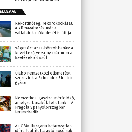
és központi raktárában
AGAZIN.HU
Rekordhőség, rekordkockázat:
a klímaváltozás már a
vállalatok működését is átírja
Véget ért az IT-bérrobbanás: a
következő verseny már nem a
fizetésekről szól
Újabb nemzetközi elismerést
szereztek a Schneider Electric
gyárai
Nemzetközi gasztro mérföldkő,
amelyre büszkék lehetünk – A
Fragola Spanyolországban
terjeszkedik
Az OMV Hungária határozatlan
időre leállította autómosóinak