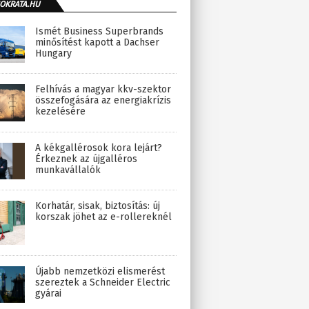
OKRATA.HU
Ismét Business Superbrands
minősítést kapott a Dachser
Hungary
Felhívás a magyar kkv-szektor
összefogására az energiakrízis
kezelésére
A kékgallérosok kora lejárt?
Érkeznek az újgalléros
munkavállalók
Korhatár, sisak, biztosítás: új
korszak jöhet az e-rollereknél
Újabb nemzetközi elismerést
szereztek a Schneider Electric
gyárai