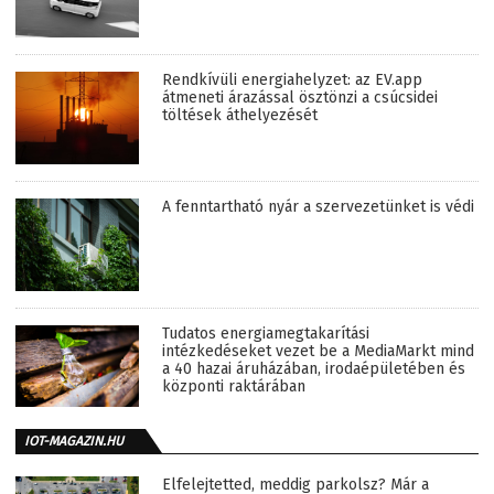
Rendkívüli energiahelyzet: az EV.app
átmeneti árazással ösztönzi a csúcsidei
töltések áthelyezését
A fenntartható nyár a szervezetünket is védi
Tudatos energiamegtakarítási
intézkedéseket vezet be a MediaMarkt mind
a 40 hazai áruházában, irodaépületében és
központi raktárában
IOT-MAGAZIN.HU
Elfelejtetted, meddig parkolsz? Már a