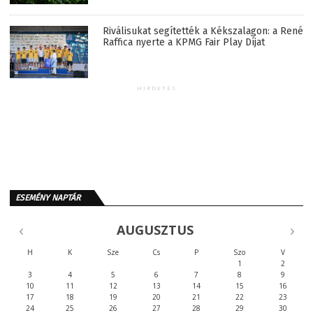
Riválisukat segítették a Kékszalagon: a René
Raffica nyerte a KPMG Fair Play Díjat
HIRDETÉS
ESEMÉNY NAPTÁR
AUGUSZTUS
H
K
Sze
Cs
P
Szo
V
1
2
3
4
5
6
7
8
9
10
11
12
13
14
15
16
17
18
19
20
21
22
23
24
25
26
27
28
29
30