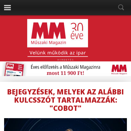
HIRDETÉS
BEJEGYZÉSEK, MELYEK AZ ALÁBBI
KULCSSZÓT TARTALMAZZÁK:
"COBOT"