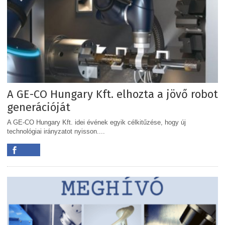
A GE-CO Hungary Kft. elhozta a jövő robot
generációját
A GE-CO Hungary Kft. idei évének egyik célkitűzése, hogy új
technológiai irányzatot nyisson....