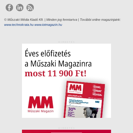
© Műszaki Média Kiadó Kft. | Minden jog fenntartva | További online magazinjaink:
www.technokrata.hu
www.iotmagazin.hu
HIRDETÉS
HIRDETÉS